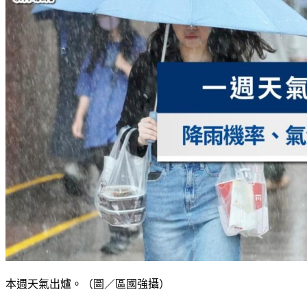
本週天氣出爐。（圖／區國強攝）