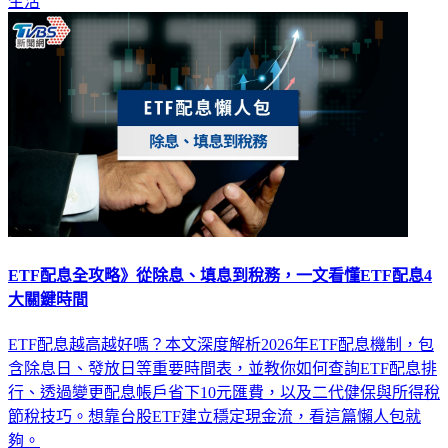
生活
ETF配息全攻略》從除息、填息到稅務，一文看懂ETF配息4
大關鍵時間
ETF配息越高越好嗎？本文深度解析2026年ETF配息機制，包
含除息日、發放日等重要時間表，並教你如何查詢ETF配息排
行、透過變更配息帳戶省下10元匯費，以及二代健保與所得稅
節稅技巧。想靠台股ETF建立穩定現金流，看這篇懶人包就
夠。