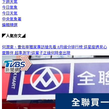
下週天氣
今日氣象
今日天氣
中央氣象署
編輯精選
◤人氣夯文◢
何潤東、曹佑寧獨家專訪搶先看
8月緣分排行榜 這星座遇見心
靈夥伴
超準測字!這輩子正緣何時會出現