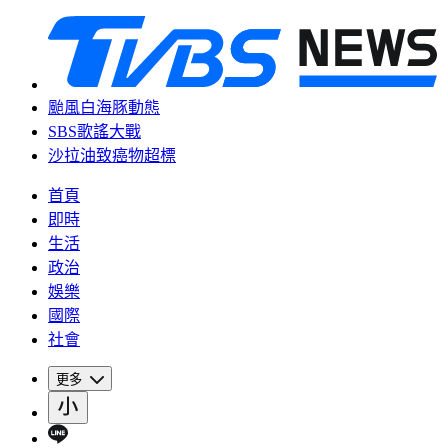
颱風白海豚動態
SBS歌謠大戰
沙拉油致癌物超標
首頁
即時
生活
政治
娛樂
國際
社會
更多