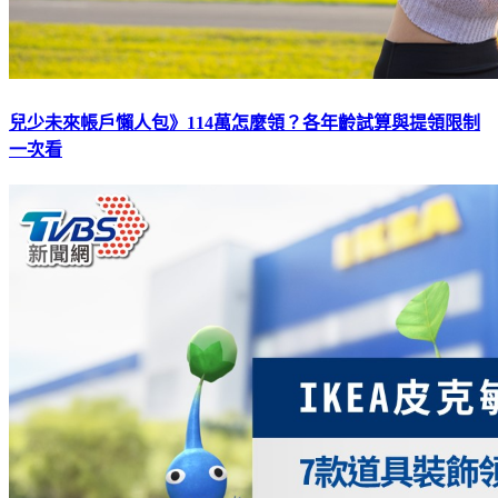
兒少未來帳戶懶人包》114萬怎麼領？各年齡試算與提領限制
一次看