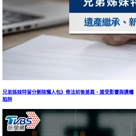
兄弟姊妹特留分刪除懶人包》修法前後差異、誰受影響與遺囑
陷阱