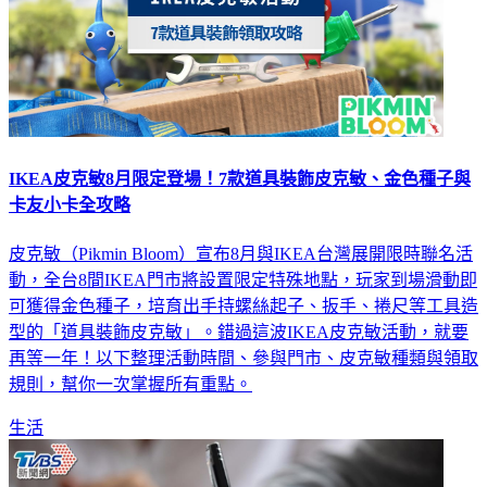
IKEA皮克敏8月限定登場！7款道具裝飾皮克敏、金色種子與
卡友小卡全攻略
皮克敏（Pikmin Bloom）宣布8月與IKEA台灣展開限時聯名活
動，全台8間IKEA門市將設置限定特殊地點，玩家到場滑動即
可獲得金色種子，培育出手持螺絲起子、扳手、捲尺等工具造
型的「道具裝飾皮克敏」。錯過這波IKEA皮克敏活動，就要
再等一年！以下整理活動時間、參與門市、皮克敏種類與領取
規則，幫你一次掌握所有重點。
生活