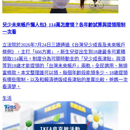
兒少未來帳戶懶人包》114萬怎麼領？各年齡試算與提領限制
一次看
立法院於2026年7月24日三讀通過《台灣兒少成長及未來帳戶
條例》，主打「666方案」，新生兒從出生到18歲最多可累積
領取114萬元。制度分為可隨時動支的「兒少成長津貼」與須
等到18歲才能提領的「台灣未來帳戶」兩軌，全民適用、無排
富條款。本文整理誰可以領、每個年齡段能領多少、18歲提領
有哪些限制，以及和賴清德版成長津貼的差異比較，爸媽一次
看清楚。
生活