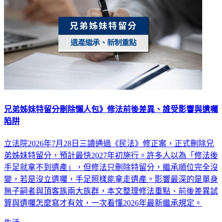
兄弟姊妹特留分刪除懶人包》修法前後差異、誰受影響與遺囑
陷阱
立法院2026年7月28日三讀通過《民法》修正案，正式刪除兄
弟姊妹特留分，預計最快2027年初施行。許多人以為「修法後
手足就拿不到遺產」，但修法只刪除特留分，繼承順位完全沒
變，若是沒立遺囑，手足照樣能拿走遺產。影響最深的是單身
無子嗣者與頂客族兩大族群，本文整理修法重點、前後差異試
算與遺囑怎麼寫才有效，一次看懂2026年最新繼承規定。