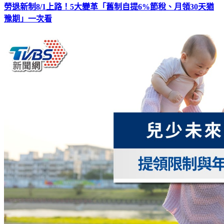
勞退新制8/1上路！5大變革「舊制自提6%節稅、月領30天猶
豫期」一次看