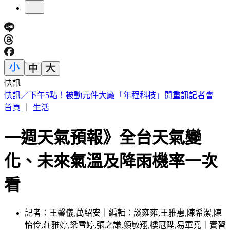
快訊
《花蓮好FUN》YOYO家族互動秀 每週六日花蓮鯉魚潭演出
首頁
｜
生活
一週天氣預報》全台天氣變
化、未來氣溫及降雨機率一次
看
記者：王馨儀,萬紹安｜編輯：談雍雍,王雅惠,陳希潔,陳
怡伶,莊雅婷,梁雪婷,張之謙,顏敏翔,樓冠陞,易軍堯｜實習