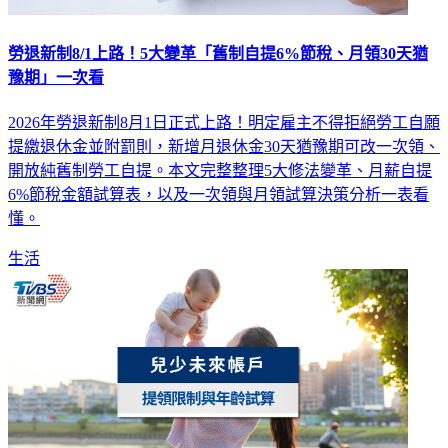
勞退新制8/1上路！5大變革「舊制自提6%節稅、月領30天猶
豫期」一次看
2026年勞退新制8月1日正式上路！明定雇主不得拒絕勞工自願
提繳退休金並附罰則，新增月退休金30天猶豫期可改一次領、
開放純舊制勞工自提。本文完整整理5大修法變革、月薪自提
6%節稅金額試算表，以及一次領與月領試算決策分析一表看
懂。
生活