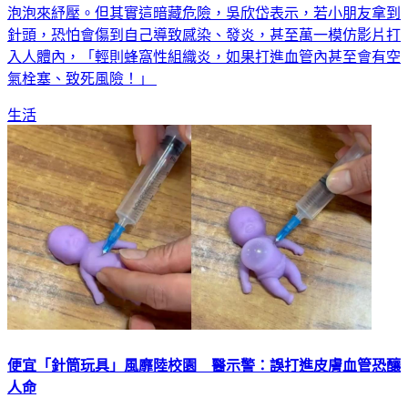
泡泡來紓壓。但其實這暗藏危險，吳欣岱表示，若小朋友拿到
針頭，恐怕會傷到自己導致感染、發炎，甚至萬一模仿影片打
入人體內，「輕則蜂窩性組織炎，如果打進血管內甚至會有空
氣栓塞、致死風險！」
生活
便宜「針筒玩具」風靡陸校園 醫示警：誤打進皮膚血管恐釀
人命