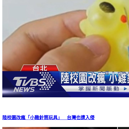
陸校園改瘋「小雞針筒玩具」 台灣也遭入侵