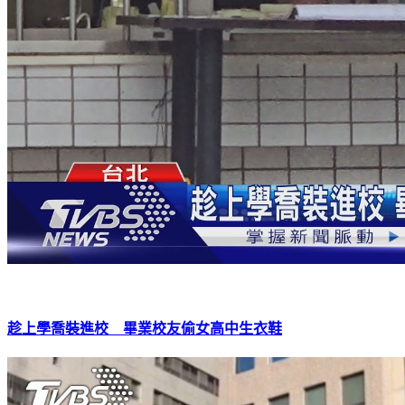
趁上學喬裝進校 畢業校友偷女高中生衣鞋