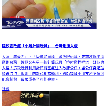
陸校園改瘋「小雞針筒玩具」 台灣也遭入侵
大陸「蘿蔔刀」、「吸鼻能量棒」等危險玩具，先前才爆出流
竄到台灣，近期又有另一款針筒玩具「痘痘雞捏捏樂」疑似也
入侵！這款玩具利用針筒將空氣注入矽膠公仔，讓公仔身體鼓
脹冒泡泡，但附上的針頭相當鋒利，醫師提醒小朋友若不慎可
能會刺傷，最嚴重甚至可能喪命。
社會