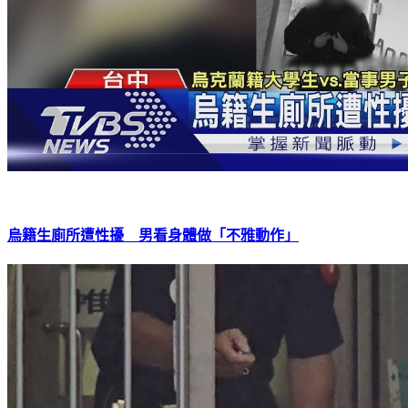
烏籍生廁所遭性擾 男看身體做「不雅動作」