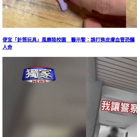
便宜「針筒玩具」風靡陸校園 醫示警：誤打進皮膚血管恐釀
人命