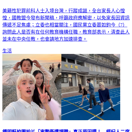
美籍性犯罪前科人士入境台灣，行蹤成謎，全台家長人心惶
惶，國教盟今發布新聞稿，呼籲政府應解密，以免家長因資訊
傳遞不足焦慮；立委也相當關注，國民黨立委葛如鈞今（7）
詢問此人是否有在任何教育機構任職，教育部表示，清查此人
並未在中央任教，也會請地方加速排查。
生活
鍾明軒校園拍片「害警衛遭調職」真正原因曝！ 經紀人二度