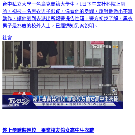
台中私立大學一名烏克蘭籍大學生，1日下午去社科院上廁
所，卻被一名黑衣男子跟蹤，偷看他的身體，還對他做出不雅
動作，讓他氣到去派出所報警提告性騷，警方初步了解，黑衣
男子是25歲的校外人士，已經通知到案說明。
社會
趁上學喬裝進校 畢業校友偷女高中生衣鞋