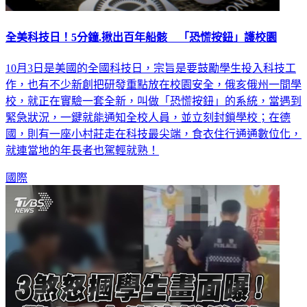
全美科技日！5分鐘.揪出百年船骸 「恐慌按鈕」護校園
10月3日是美國的全國科技日，宗旨是要鼓勵學生投入科技工
作，也有不少新創把研發重點放在校園安全，俄亥俄州一間學
校，就正在實驗一套全新，叫做「恐慌按鈕」的系統，當遇到
緊急狀況，一鍵就能通知全校人員，並立刻封鎖學校；在德
國，則有一座小村莊走在科技最尖端，食衣住行通通數位化，
就連當地的年長者也駕輕就熟！
國際