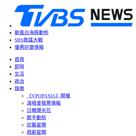
颱風白海豚動態
SBS歌謠大戰
優惠好康情報
首頁
即時
生活
政治
娛樂
《VPOPASIA》開播
演唱會搶票情報
日韓爆米花
歌手動態
綜藝星聞
戲劇星聞