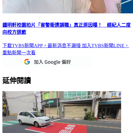
鍾明軒校園拍片「害警衛遭調職」真正原因曝！ 經紀人二度
向校方道歉
下載TVBS新聞APP，最新消息不漏接
加入TVBS新聞LINE，
重點新聞一次看
延伸閱讀