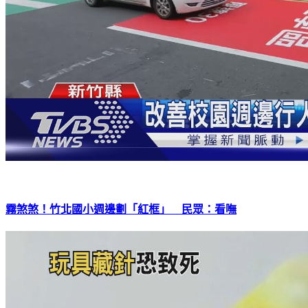
霧煞煞！竹北國小週邊劃「紅框」 民眾：看嘸