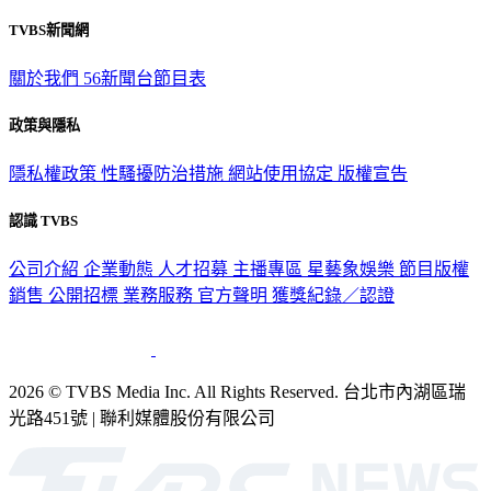
TVBS新聞網
關於我們
56新聞台節目表
政策與隱私
隱私權政策
性騷擾防治措施
網站使用協定
版權宣告
認識 TVBS
公司介紹
企業動態
人才招募
主播專區
星藝象娛樂
節目版權
銷售
公開招標
業務服務
官方聲明
獲獎紀錄／認證
2026 © TVBS Media Inc. All Rights Reserved. 台北市內湖區瑞
光路451號 | 聯利媒體股份有限公司