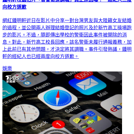
向校方道歉
網紅鍾明軒近日在影片中分享一對台灣男友與大陸籍女友結婚
的過程，並公開兩人辦理結婚登記的照片及於新竹高工操場跑
步的影片。不過，隨即傳出學校的警衛因此事件被開除的消
息。對此，新竹高工校長回應，該名警衛未履行通報義務，加
上此前已有其他問題，才決定將其調職。事件引發熱議，鍾明
軒的經紀人也已經兩度向校方道歉。
娛樂