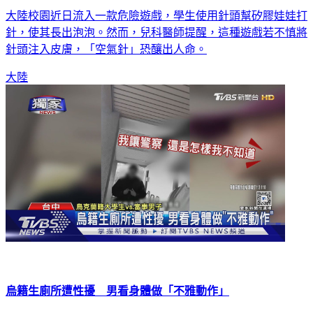
大陸校園近日流入一款危險遊戲，學生使用針頭幫矽膠娃娃打
針，使其長出泡泡。然而，兒科醫師提醒，這種遊戲若不慎將
針頭注入皮膚，「空氣針」恐釀出人命。
大陸
烏籍生廁所遭性擾 男看身體做「不雅動作」