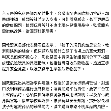
台大醫院兒科醫師郭斐然指出，台灣市場也面臨相似挑戰。郭
醫師強調，針頭設計若刺入皮膚，可能引發感染，甚至更嚴重
的健康問題，這類玩具設計不應出現在兒童用品中，監管體系
需徹底改進，從源頭杜絕隱患。
國教盟家長部代表鍾君偉表示：「孩子的玩具應該是安全、教
育與娛樂的結合，但這類危險設計凸顯了市場上的巨大漏洞，
叫家長如何不擔心？」彰化某國中資深生輔組長則分享了校園
處理危險玩具的具體措施，包括暫時沒收危險物品、透過宣導
提升安全意識，以及鼓勵學生舉報危險物品等。
國教盟提出具體訴求與建議，包括加強源頭檢驗與管理，對進
口及網購商品進行強制檢驗；落實網購平台責任，要求平台在
上架商品時，必須提供詳細檢測報告與用途說明；以及深化教
育與宣導，借重學校與媒體，推廣玩具安全知識，提升家長和
孩子對危險商品的辨識能力，減少購買來路不明產品的風險。