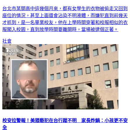
台北市某間高中這幾個月來，都有女學生的衣物被偷走又回到
座位的情況，甚至上面還會沾染不明液體，而嫌犯直到前幾天
才抓到，是一名畢業校友，他在上學時間穿著和校服相似的衣
服闖入校園，直到放學時間要離開時，當場被逮個正著。
社會
校安拉警報！美猥褻犯在台行蹤不明 家長炸鍋：小孩更不安
全