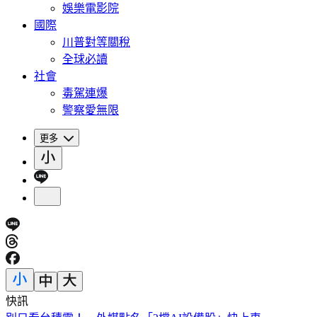
娛樂電影院
國際
川普對等關稅
全球必讀
社會
毒駕連爆
警察愛無限
更多
快訊