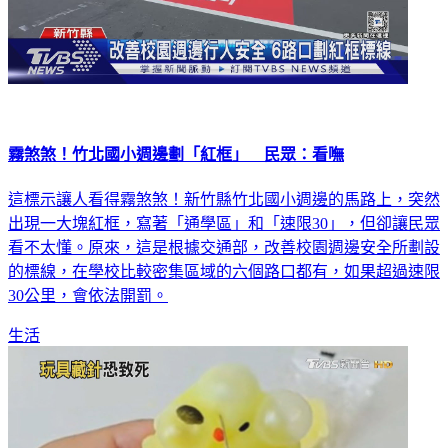
霧煞煞！竹北國小週邊劃「紅框」 民眾：看嘸
這標示讓人看得霧煞煞！新竹縣竹北國小週邊的馬路上，突然
出現一大塊紅框，寫著「通學區」和「速限30」，但卻讓民眾
看不太懂。原來，這是根據交通部，改善校園週邊安全所劃設
的標線，在學校比較密集區域的六個路口都有，如果超過速限
30公里，會依法開罰。
生活