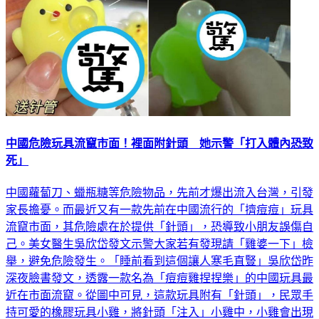
中國危險玩具流竄市面！裡面附針頭 她示警「打入體內恐致
死」
中國蘿蔔刀、蠟瓶糖等危險物品，先前才爆出流入台灣，引發
家長擔憂。而最近又有一款先前在中國流行的「擠痘痘」玩具
流竄市面，其危險處在於提供「針頭」，恐導致小朋友誤傷自
己。美女醫生吳欣岱發文示警大家若有發現請「雞婆一下」檢
舉，避免危險發生。「睡前看到這個讓人寒毛直豎」吳欣岱昨
深夜臉書發文，透露一款名為「痘痘雞捏捏樂」的中國玩具最
近在市面流竄。從圖中可見，這款玩具附有「針頭」，民眾手
持可愛的橡膠玩具小雞，將針頭「注入」小雞中，小雞會出現