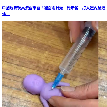
中國危險玩具流竄市面！裡面附針頭 她示警「打入體內恐致
死」