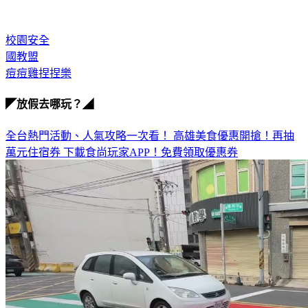
校園安全
國教盟
痘痘雞捏捏樂
◤放假去哪玩？◢
全台熱門活動、人氣攻略一次看！
高雄美食優惠開搶！再抽
萬元住宿券
下載食尚玩家APP！免費領取優惠券