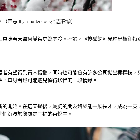
圖／shutterstock達志影像）
民俗上意味著天氣會變得更為寒冷。不過，《搜狐網》命理專欄卻
鼠者有望得到貴人提攜，同時也可能會有許多公司拋出橄欖枝，
活，單身者也可能遇見值得珍惜的一段情緣。
新的開始。在這天過後，屬虎的朋友終於能一展長才，成為一支
他們沉浸於隨處是幸福的喜悅中。