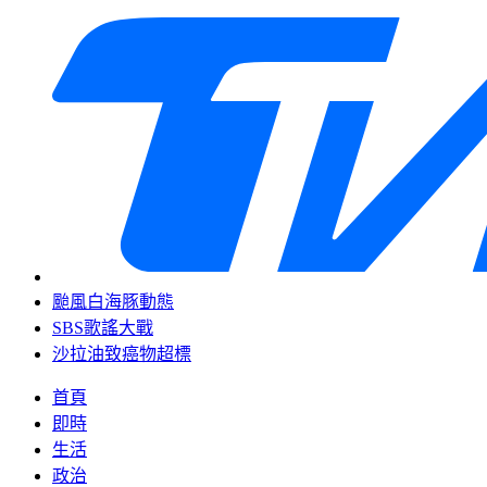
颱風白海豚動態
SBS歌謠大戰
沙拉油致癌物超標
首頁
即時
生活
政治