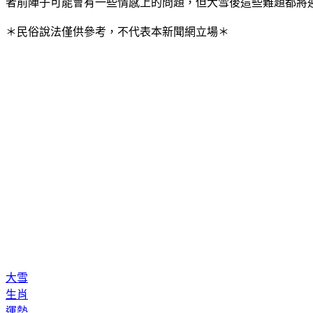
者前陣子可能會有一些情感上的問題，但大雪後這些難題都將
＊民俗說法僅供參考，不代表本新聞網立場＊
大雪
生肖
運勢