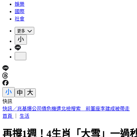
娛樂
國際
社會
更多
快訊
被選上國民法官該怎麼辦? 司法院廣告
首頁
｜
生活
再撐1週！4生肖「大雪」一過