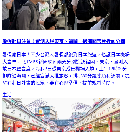
暑假赴日注意！實測入境東京、福岡 過海關苦等近80分鐘
暑假瘋日本！不少台灣人暑假都跑到日本旅遊，也讓日本機場
大塞車，《TVBS新聞網》兩天分別造訪福岡、東京，實測入
境日本壅塞度，7月22日從東京成田機場入境，上午12時09分
排隊過海關，已經塞滿大批旅客，排了80分鐘才順利通關，提
醒有赴日計畫的民眾，要有心理準備，提前規劃時間。
生活