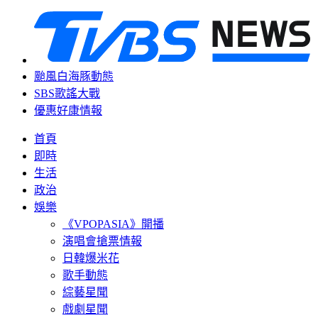
颱風白海豚動態
SBS歌謠大戰
優惠好康情報
首頁
即時
生活
政治
娛樂
《VPOPASIA》開播
演唱會搶票情報
日韓爆米花
歌手動態
綜藝星聞
戲劇星聞