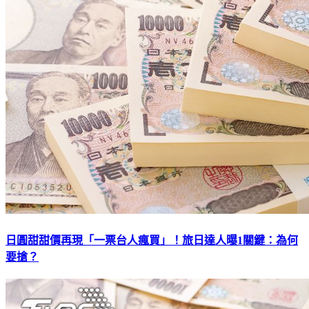
日圓甜甜價再現「一票台人瘋買」！旅日達人曝1關鍵：為何
要搶？