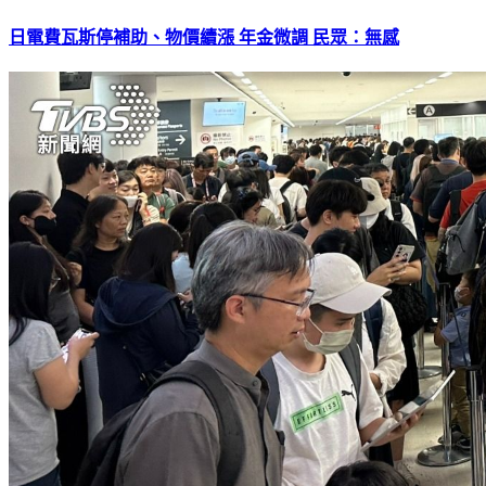
日電費瓦斯停補助、物價續漲 年金微調 民眾：無感