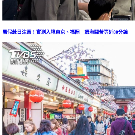
暑假赴日注意！實測入境東京、福岡 過海關苦等近80分鐘