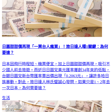
日圓甜甜價再現「一票台人瘋買」！旅日達人曝1關鍵：為何
要搶？
日本因飛行時程短、機票便宜，加上日圓甜甜價再現，吸引不
少國人前去旅遊。而近日日圓兌美元匯率屢創34年來的低點，
台銀日圓兌新台幣匯率賣出價出現「0.2063元」，讓許多哈日
族暴動。對此，旅日達人林氏璧誠心發問，如果只是1、2年去
一次日本，為何需要搶？
生活