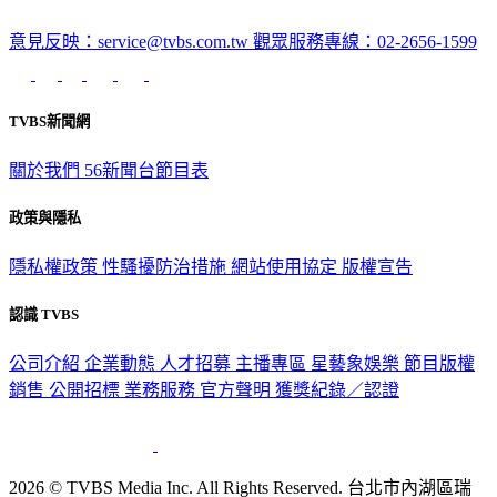
意見反映：service@tvbs.com.tw
觀眾服務專線：02-2656-1599
TVBS新聞網
關於我們
56新聞台節目表
政策與隱私
隱私權政策
性騷擾防治措施
網站使用協定
版權宣告
認識 TVBS
公司介紹
企業動態
人才招募
主播專區
星藝象娛樂
節目版權
銷售
公開招標
業務服務
官方聲明
獲獎紀錄／認證
2026 © TVBS Media Inc. All Rights Reserved. 台北市內湖區瑞