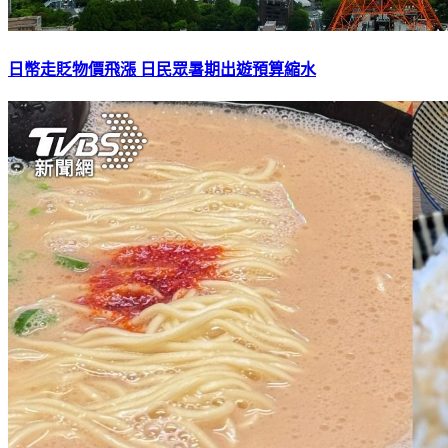
日幣走貶物價飛漲 日民眾暑期出遊預算縮水