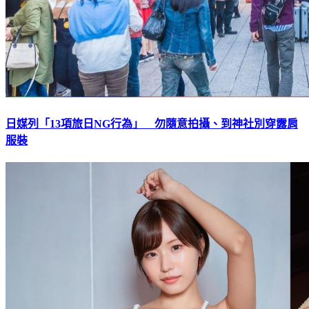
日媒列「13項旅日NG行為」 勿隨意拍攝、到神社別穿露肩
服裝