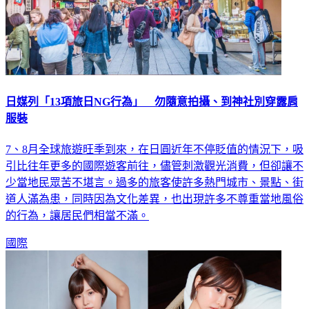
日媒列「13項旅日NG行為」 勿隨意拍攝、到神社別穿露肩
服裝
7、8月全球旅遊旺季到來，在日圓近年不停貶值的情況下，吸
引比往年更多的國際遊客前往，儘管刺激觀光消費，但卻讓不
少當地民眾苦不堪言。過多的旅客使許多熱門城市、景點、街
道人滿為患，同時因為文化差異，也出現許多不尊重當地風俗
的行為，讓居民們相當不滿。
國際