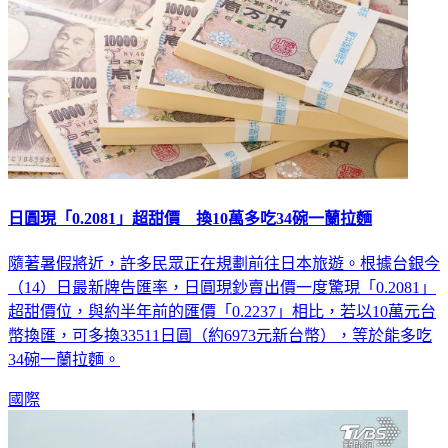
日圓現「0.2081」超甜價 換10萬多吃34碗一蘭拉麵
隨著暑假將近，許多民眾正在規劃前往日本旅遊。根據台銀今
（14）日最新牌告匯率，日圓現鈔賣出價一度驚現「0.2081」
超甜價位，與約半年前的匯價「0.2237」相比，若以10萬元台
幣換匯，可多換33511日圓（約6973元新台幣），等於能多吃
34碗一蘭拉麵。
國際