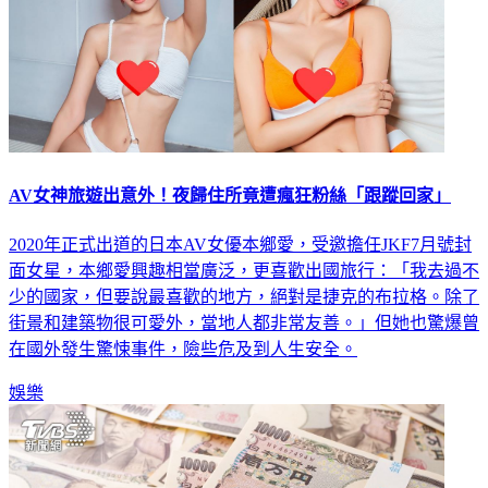
AV女神旅遊出意外！夜歸住所竟遭瘋狂粉絲「跟蹤回家」
2020年正式出道的日本AV女優本鄉愛，受邀擔任JKF7月號封
面女星，本鄉愛興趣相當廣泛，更喜歡出國旅行：「我去過不
少的國家，但要說最喜歡的地方，絕對是捷克的布拉格。除了
街景和建築物很可愛外，當地人都非常友善。」但她也驚爆曾
在國外發生驚悚事件，險些危及到人生安全。
娛樂