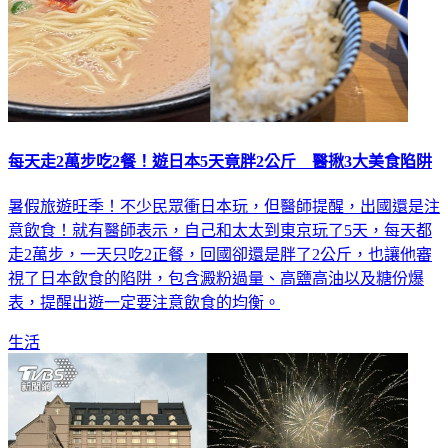
每天走2萬步吃2餐！遊日本5天竟胖2公斤 醫揪3大美食陷阱
暑假旅遊旺季！不少民眾衝日本玩，但醫師提醒，出國還是注
意飲食！就有醫師表示，自己和太太到東京玩了5天，每天都
走2萬步，一天只吃2正餐，回國卻還是胖了2公斤，也讓他審
視了日本飲食的陷阱，包含澱粉過量、高鹽高油以及糖份爆
表，提醒出遊一定要注意飲食的均衡。
生活