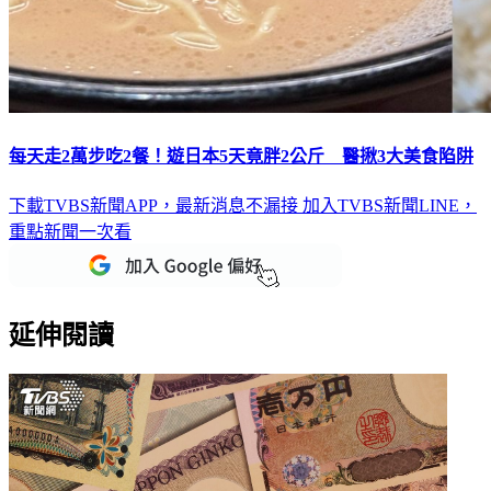
每天走2萬步吃2餐！遊日本5天竟胖2公斤 醫揪3大美食陷阱
下載TVBS新聞APP，最新消息不漏接
加入TVBS新聞LINE，
重點新聞一次看
延伸閱讀