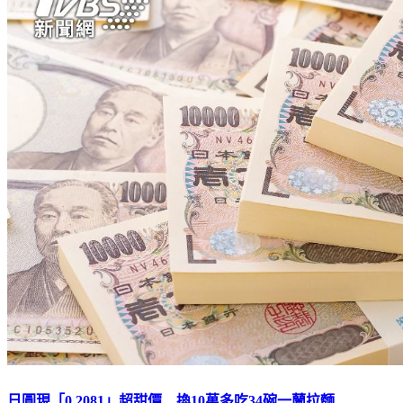
日圓現「0.2081」超甜價 換10萬多吃34碗一蘭拉麵