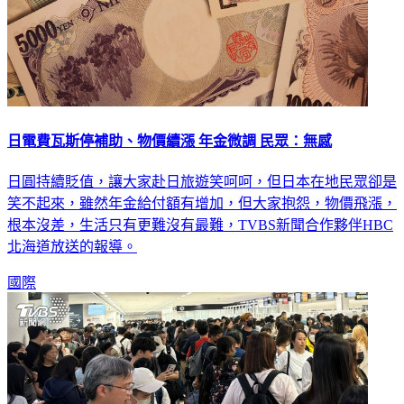
日電費瓦斯停補助、物價續漲 年金微調 民眾：無感
日圓持續貶值，讓大家赴日旅遊笑呵呵，但日本在地民眾卻是
笑不起來，雖然年金給付額有增加，但大家抱怨，物價飛漲，
根本沒差，生活只有更難沒有最難，TVBS新聞合作夥伴HBC
北海道放送的報導。
國際