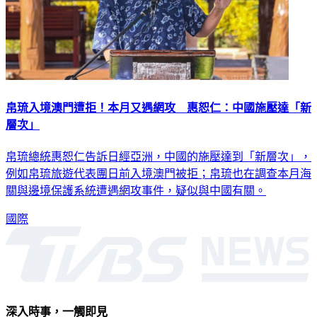
帛琉入境澳門遭拒！本月又遇網攻 惠恕仁：中國施壓達「新
層次」
帛琉總統惠恕仁告訴日經亞洲，中國的施壓達到「新層次」，
例如帛琉旅遊代表團日前入境澳門被拒；帛琉也在調查本月海
關與邊境保護系統遭遇網攻事件，疑似與中國有關。
國際
深入時事，一觸即見