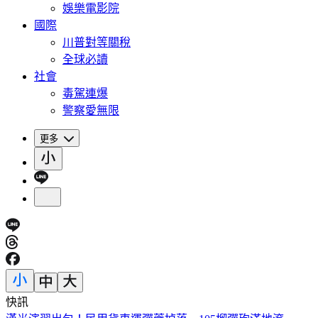
娛樂電影院
國際
川普對等關稅
全球必讀
社會
毒駕連爆
警察愛無限
更多
快訊