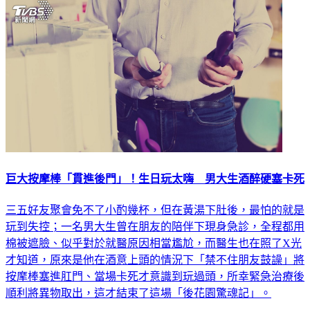
巨大按摩棒「貫進後門」！生日玩太嗨 男大生酒醉硬塞卡死
三五好友聚會免不了小酌幾杯，但在黃湯下肚後，最怕的就是
玩到失控；一名男大生曾在朋友的陪伴下現身急診，全程都用
棉被遮臉、似乎對於就醫原因相當尷尬，而醫生也在照了X光
才知道，原來是他在酒意上頭的情況下「禁不住朋友鼓譟」將
按摩棒塞進肛門、當場卡死才意識到玩過頭，所幸緊急治療後
順利將異物取出，這才結束了這場「後花園驚魂記」。