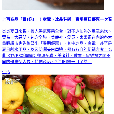
上百商品「買1送1」！家電、冰品狂殺 賣場夏日優惠一次看
炎炎夏日來臨、擾人暑氣襲捲全台，對不少怕熱的民眾來說、
實為一大惡夢，包含全聯、美廉社、愛買、家樂福在內的各大
量販超市也先後祭出「暑期優惠」，其中冰品、家電，甚至是
夏日戲水用品、以及防曬美白周邊，都有各自的促銷方案；為
此《TVBS新聞網》整理全聯、美廉社、愛買、家樂福之間不
同的優惠懶人包，特價商品、折扣回饋一目了然。
生活