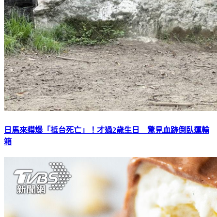
日馬來貘爆「抵台死亡」！才過2歲生日 驚見血跡倒臥運輸
箱