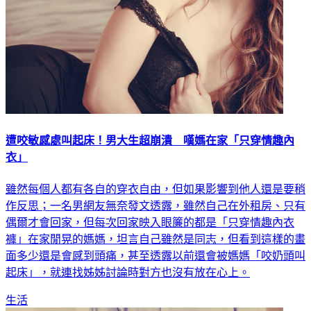
遭咬敏感處叫起床！男大生超崩潰 嘆媽在家「只穿情趣內
衣」
雖然每個人都有各自的穿衣自由，但如果影響到他人還是要稍
作反思；一名男網友無奈發文透露，雖然自己在外租房、只有
偶爾才會回家，但每次回家映入眼簾的都是「只穿情趣內衣
褲」在家閒晃的媽媽，坦言自己雖然是同志，但看到這樣的畫
面多少還是會感到頭痛，甚至透露以前還會被媽媽「咬奶頭叫
起床」，就連找姊姊討論時對方也沒有放在心上。
生活