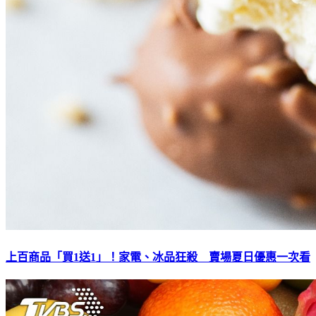
上百商品「買1送1」！家電、冰品狂殺 賣場夏日優惠一次看