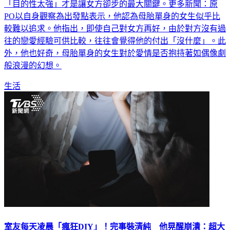
「目的性太強」才是讓女方卻步的最大關鍵。更多新聞：原
PO以自身觀察為出發點表示，他認為母胎單身的女生似乎比
較難以追求。他指出，即使自己對女方再好，由於對方沒有過
往的戀愛經驗可供比較，往往會覺得他的付出「沒什麼」。此
外，他也好奇，母胎單身的女生對於愛情是否抱持著如偶像劇
般浪漫的幻想。
生活
室友每天凌晨「瘋狂DIY」！完事裝清純 他晃醒崩潰：超大