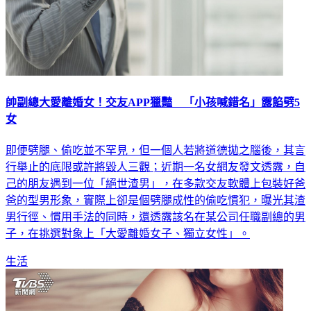
帥副總大愛離婚女！交友APP獵豔 「小孩喊錯名」露餡劈5
女
即便劈腿、偷吃並不罕見，但一個人若將道德拋之腦後，其言
行舉止的底限或許將毀人三觀；近期一名女網友發文透露，自
己的朋友遇到一位「絕世渣男」，在多款交友軟體上包裝好爸
爸的型男形象，實際上卻是個劈腿成性的偷吃慣犯，曝光其渣
男行徑、慣用手法的同時，還透露該名在某公司任職副總的男
子，在挑選對象上「大愛離婚女子、獨立女性」。
生活