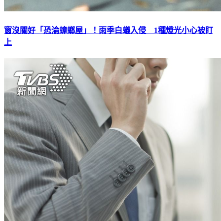
窗沒關好「恐淪蟑螂屋」！雨季白蟻入侵 1種燈光小心被盯
上