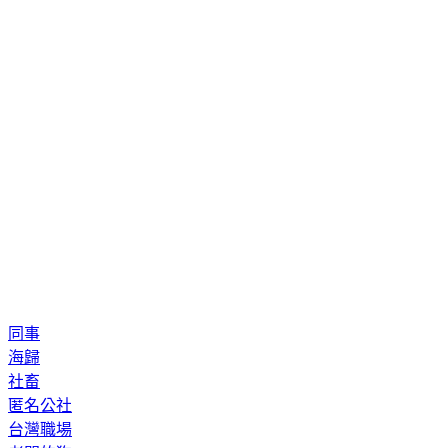
同事
海歸
社畜
匿名公社
台灣職場