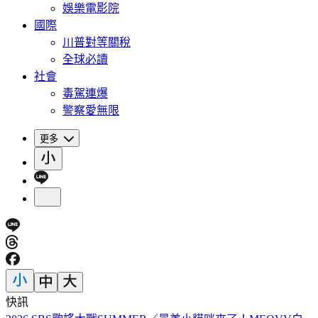
娛樂電影院
國際
川普對等關稅
全球必讀
社會
毒駕連爆
警察愛無限
更多
快訊