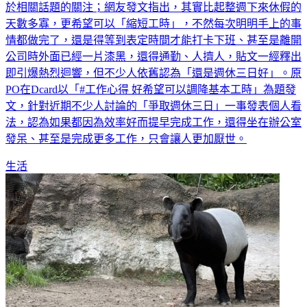
於相關話題的關注；網友發文指出，其實比起整週下來休假的
天數多寡，更希望可以「縮短工時」，不然每次明明手上的事
情都做完了，還是得等到表定時間才能打卡下班、甚至是離開
公司時外面已經一片漆黑，還得通勤、人擠人，貼文一經釋出
即引爆熱烈迴響，但不少人依舊認為「還是週休三日好」。原
PO在Dcard以「#工作心得 好希望可以調降基本工時」為題發
文，針對近期不少人討論的「爭取週休三日」一事發表個人看
法，認為如果都因為效率好而提早完成工作，還得坐在辦公室
發呆、甚至是完成更多工作，只會讓人更加厭世。
生活