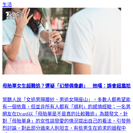
生活
母胎單女生超難追？遭疑「幻想偶像劇」 她嘆：誤會超尷尬
常聽人說「女追男隔層紗、男追女隔座山」，多數人都希望能
有一個依靠，但並非所有人都有「順利」的感情經驗；一名男
網友在Dcard以「母胎單是不是真的比較難追」為題發文，針
對「母胎單身」的女性談戀愛的情況提出自己的看法，引發熱
烈討論，對此部分過來人則坦言，有些男生在追求的過程中