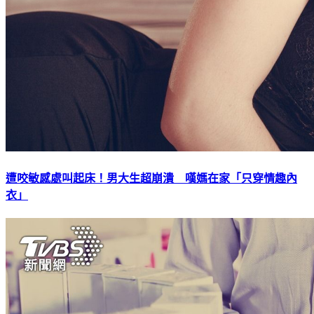
遭咬敏感處叫起床！男大生超崩潰 嘆媽在家「只穿情趣內
衣」