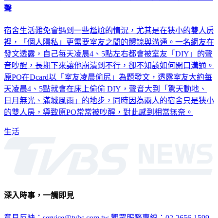
聲
宿舍生活難免會遇到一些尷尬的情況，尤其是在狹小的雙人房
裡，「個人隱私」更需要室友之間的體諒與溝通。一名網友在
發文透露，自己每天凌晨4、5點左右都會被室友「DIY」的聲
音吵醒，長期下來讓他崩潰到不行，卻不知該如何開口溝通。
原PO在Dcard以「室友凌晨偷尻」為題發文，透露室友大約每
天凌晨4、5點就會在床上偷偷 DIY，聲音大到「驚天動地、
日月無光、滿城風雨」的地步，同時因為兩人的宿舍只是狹小
的雙人房，導致原PO常常被吵醒，對此感到相當無奈。
生活
深入時事，一觸即見
意見反映：service@tvbs.com.tw
觀眾服務專線：02-2656-1599