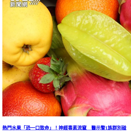
熱門水果「恐一口致命」！神經毒素流竄 醫示警1族群別碰