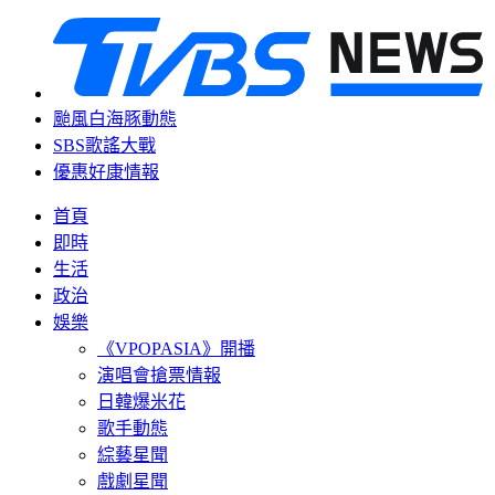
颱風白海豚動態
SBS歌謠大戰
優惠好康情報
首頁
即時
生活
政治
娛樂
《VPOPASIA》開播
演唱會搶票情報
日韓爆米花
歌手動態
綜藝星聞
戲劇星聞