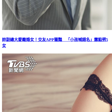
帥副總大愛離婚女！交友APP獵豔 「小孩喊錯名」露餡劈5
女