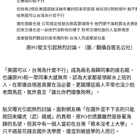
原PO發文引起熱烈討論。（圖／翻攝自匿名公社）
「美國可以，台灣為什麼不行」成為兩名海歸同事的座右銘，
也讓原PO和一眾同事大感無奈，認為大家都是領薪水上班的
人，在那邊自視甚高實在沒必要，更踢爆這兩人平常也沒少拍
老闆馬屁，氣炸直言「誰比你們還像狗啊」。
貼文曝光引起熱烈討論，面對網友稱「在國外混不下去的只能
爬回來耀虎（武）揚威」的真相，原PO也透露雖然是掛著海
歸的名號，但其中有一個人當初在台灣「根本沒考上大學」，
只不過是花錢去國外洗學歷、還混到被退學的人而已。