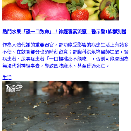
熱門水果「恐一口致命」！神經毒素流竄 醫示警1族群別碰
作為人體代謝的重要器官，腎功能受影響的病患生活上有諸多
不便、在飲食部分也須時刻留意；腎臟科洪永祥醫師提醒，腎
病患者、尿毒症患者「一口楊桃都不能吃」，否則可能會因為
無法代謝神經毒素，導致四肢麻木、甚至昏迷死亡。
生活