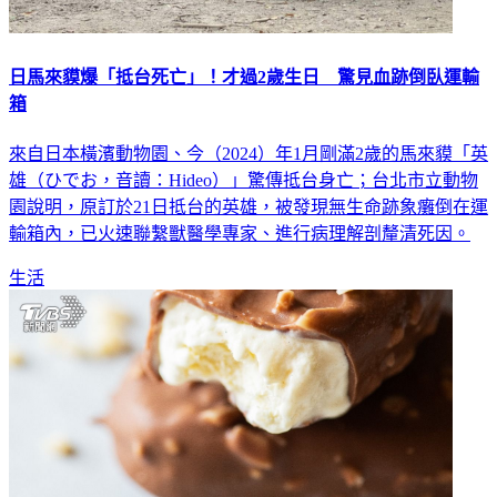
日馬來貘爆「抵台死亡」！才過2歲生日 驚見血跡倒臥運輸
箱
來自日本橫濱動物園、今（2024）年1月剛滿2歲的馬來貘「英
雄（ひでお，音讀：Hideo）」驚傳抵台身亡；台北市立動物
園說明，原訂於21日抵台的英雄，被發現無生命跡象癱倒在運
輸箱內，已火速聯繫獸醫學專家、進行病理解剖釐清死因。
生活