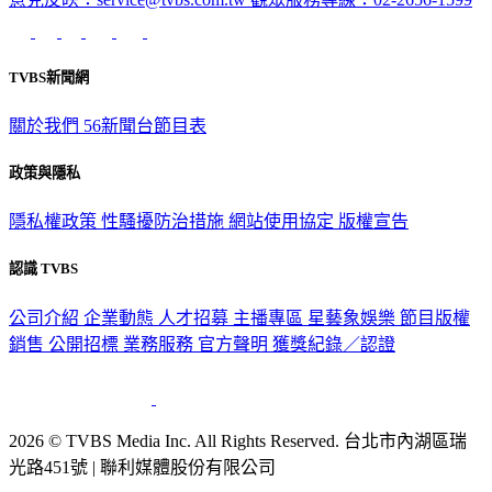
TVBS新聞網
關於我們
56新聞台節目表
政策與隱私
隱私權政策
性騷擾防治措施
網站使用協定
版權宣告
認識 TVBS
公司介紹
企業動態
人才招募
主播專區
星藝象娛樂
節目版權
銷售
公開招標
業務服務
官方聲明
獲獎紀錄／認證
2026 © TVBS Media Inc. All Rights Reserved. 台北市內湖區瑞
光路451號 | 聯利媒體股份有限公司