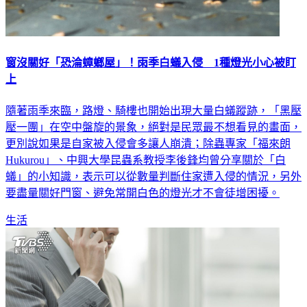
窗沒關好「恐淪蟑螂屋」！雨季白蟻入侵 1種燈光小心被盯
上
隨著雨季來臨，路燈、騎樓也開始出現大量白蟻蹤跡，「黑壓
壓一團」在空中盤旋的景象，絕對是民眾最不想看見的畫面，
更別說如果是自家被入侵會多讓人崩潰；除蟲專家「福來朗
Hukurou」、中興大學昆蟲系教授李後鋒均曾分享關於「白
蟻」的小知識，表示可以從數量判斷住家遭入侵的情況，另外
要盡量關好門窗、避免常開白色的燈光才不會徒增困擾。
生活