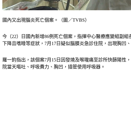
國內又出現腦炎死亡個案。（圖／TVBS）
今（22）日國內新增86例死亡個案，指揮中心醫療應變組副
下降且嗜睡等症狀，7月17日疑似腦膜炎急診住院，出現胸凹
羅一鈞指出，該個案7月15日因發燒及喉嚨痛至診所快篩陽性，
院當天嘔吐、呼吸費力、胸凹，插管使用呼吸器。