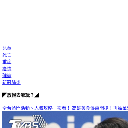
兒童
死亡
重症
疫情
確診
新冠肺炎
◤放假去哪玩？◢
全台熱門活動、人氣攻略一次看！
高雄美食優惠開搶！再抽萬