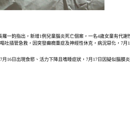
組長羅一鈞指出，新增1例兒童腦炎死亡個案，一名4歲女童有代
、嘔吐插管急救，因突發癲癇重症及神經性休克，病況惡化，7月1
7月16日出現食慾、活力下降且嗜睡症狀，7月17日因疑似腦