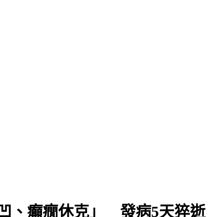
凹、癲癇休克」 發病5天猝逝