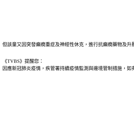
但該童又因突發癲癇重症及神經性休克，進行抗癲癇藥物及升壓劑
《TVBS》提醒您：
因應新冠肺炎疫情，疾管署持續疫情監測與邊境管制措施，
如有