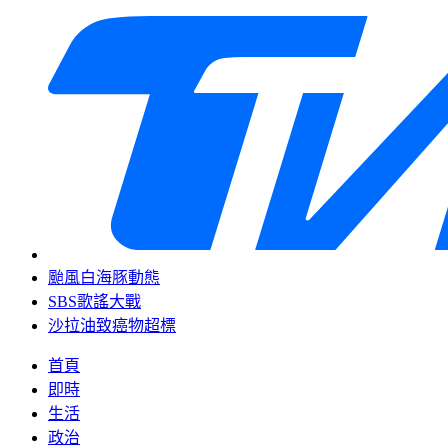
颱風白海豚動態
SBS歌謠大戰
沙拉油致癌物超標
首頁
即時
生活
政治