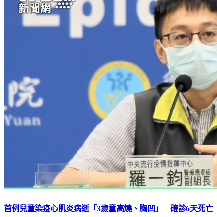
首例兒童染疫心肌炎病逝「3歲童高燒、胸凹」 確診6天死亡