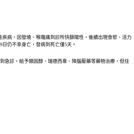
謝性疾病，因發燒、喉嚨痛到診所快篩陽性，後續出現食慾、活力
9日仍不幸身亡，發病到死亡僅5天。
膜炎到急診，給予類固醇、瑞德西韋、降腦壓藥等藥物治療，但住