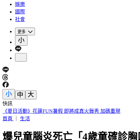
娛樂
國際
社會
更多
快訊
《夏日活動》花蓮FUN暑假 即將成真火舞秀 加碼重現
首頁
｜
生活
爆兒童腦炎死亡「4歲童確診胸