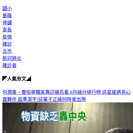
國小
基隆
停課
家長
疫情
確診
北市
新冠肺炎
確診者
◤人氣夯文◢
何潤東、曹佑寧獨家專訪搶先看
8月緣分排行榜 這星座遇見心
靈夥伴
超準測字!這輩子正緣何時會出現