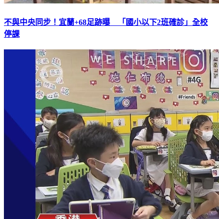
不與中央同步！宜蘭+68足跡曝 「國小以下2班確診」全校
停課