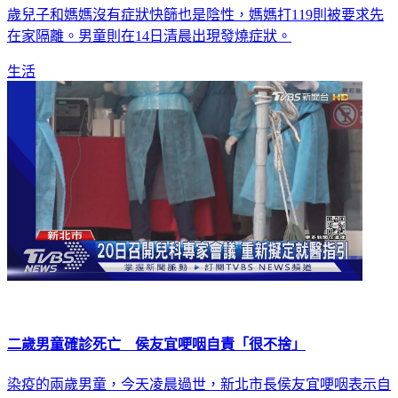
歲兒子和媽媽沒有症狀快篩也是陰性，媽媽打119則被要求先
在家隔離。男童則在14日清晨出現發燒症狀。
生活
二歲男童確診死亡 侯友宜哽咽自責「很不捨」
染疫的兩歲男童，今天凌晨過世，新北市長侯友宜哽咽表示自