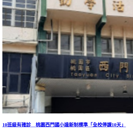
10班級有確診 桃園西門國小達新制標準「全校停課10天」