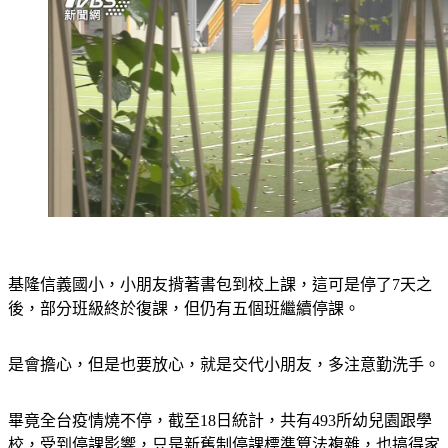
基隆信義國小，小朋友揹著書包到校上課，這可是停了7天之
後，部分班級終於復課，但仍有五個班繼續停課。
是會擔心，但是也要放心，就是交代小朋友，多注意勤洗手。
畢竟全台疫情燒不停，截至18日統計，共有493所幼兒園跟學
校，受到停課影響，只是新舊制停課標準算法複雜，也搞得家