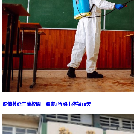
疫情蔓延宜蘭校園 羅東3所國小停課10天