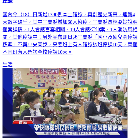
停課
國內今（18）日新增1390例本土確診，再創歷史新高，連續4
天數字破千，其中宜蘭縣增加68人染疫，宜蘭縣長林姿妙說明
個案詳情，1人會館喜宴相關，19人會館衍伸案，1人消防局相
關，其他疫調中；另外宣布即日起宜蘭縣「國小及幼兒園停課
標準」不與中央同步，只要班上有人確診該班停課10天，兩個
不同班有人確診全校停課10天。
生活