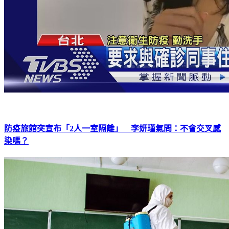
防疫旅館突宣布「2人一室隔離」 李妍瑾氣問：不會交叉感
染嗎？