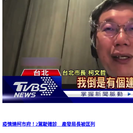
疫情燒柯市府！2駕駛確診 產發局長被匡列