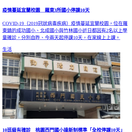
疫情蔓延宜蘭校園 羅東3所國小停課10天
COVID-19（2019冠狀病毒疾病）疫情蔓延宜蘭校園，位在羅
東鎮的成功國小、北成國小與竹林國小近日都因有2名以上學
童確診，分別自昨、今兩天起停課10天，在家線上上課。
生活
10班級有確診 桃園西門國小達新制標準「全校停課10天」