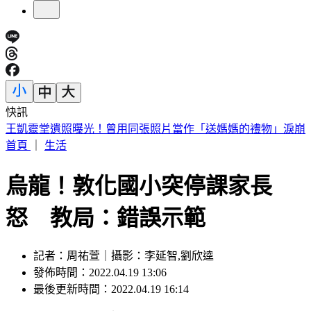
快訊
慈濟買疫苗遭詐10.6億！綠轟「藍白大翻車」點名道歉
首頁
｜
生活
烏龍！敦化國小突停課家長
怒 教局：錯誤示範
記者：周祐萱｜攝影：李延智,劉欣逵
發佈時間：2022.04.19 13:06
最後更新時間：2022.04.19 16:14