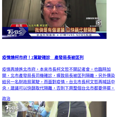
疫情燒柯市府！2駕駛確診 產發局長被匡列
疫情再燒進北市府，本來市長柯文哲不開記者會，也臨時加
開，北市產發局長司機確診，導致局長被匡列隔離，另外傳染
給另一名財政局駕駛，而面對疫情，台北市長柯文哲再喊話中
央，建議可以快篩取代隔離，否則下周整個台北市都要停擺。
政治