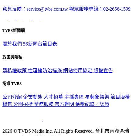
意見反映：service@tvbs.com.tw
觀眾服務專線：02-2656-1599
TVBS新聞網
關於我們
56新聞台節目表
政策與隱私
隱私權政策
性騷擾防治措施
網站使用協定
版權宣告
認識 TVBS
公司介紹
企業動態
人才招募
主播專區
星藝象娛樂
節目版權
銷售
公開招標
業務服務
官方聲明
獲獎紀錄／認證
2026 © TVBS Media Inc. All Rights Reserved. 台北市內湖區瑞