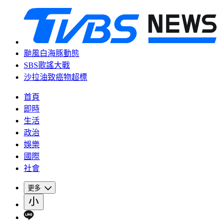
颱風白海豚動態
SBS歌謠大戰
沙拉油致癌物超標
首頁
即時
生活
政治
娛樂
國際
社會
更多