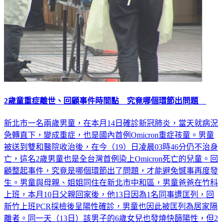
2歲童重症離世、回顧事件時間點 究竟哪個環節出問題
新北市一名兩歲男童，在本月14日確診新冠肺炎，當天就病況
急轉直下，變成重症，也是國內首例Omicron重症孩童。男童
被送到雙和醫院收治後，在今（19）日凌晨03時46分仍不治身
亡，這名2歲男童也是全台灣首例染上Omicron死亡的兒童。回
顧整起事件，究竟是哪個環節出了問題，才能避免憾事再度發
生。男童與母親、姐姐同住在新北市中和區，男童爸爸在竹科
上班，本月10日父親回家後，他13日因為1名同事遭匡列，回
新竹上班PCR採檢後呈陽性確診，男童也因此被匡列為居家隔
離者。同一天（13日）該男子的6歲女兒也發燒快篩陽性，但2