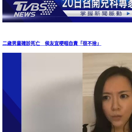
二歲男童確診死亡 侯友宜哽咽自責「很不捨」