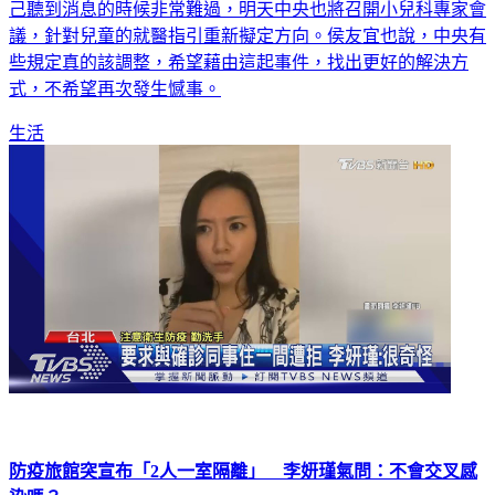
己聽到消息的時候非常難過，明天中央也將召開小兒科專家會
議，針對兒童的就醫指引重新擬定方向。侯友宜也說，中央有
些規定真的該調整，希望藉由這起事件，找出更好的解決方
式，不希望再次發生憾事。
生活
防疫旅館突宣布「2人一室隔離」 李妍瑾氣問：不會交叉感