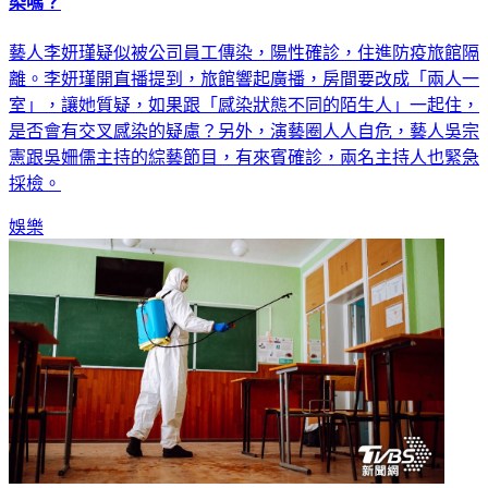
染嗎？
藝人李妍瑾疑似被公司員工傳染，陽性確診，住進防疫旅館隔
離。李妍瑾開直播提到，旅館響起廣播，房間要改成「兩人一
室」，讓她質疑，如果跟「感染狀態不同的陌生人」一起住，
是否會有交叉感染的疑慮？另外，演藝圈人人自危，藝人吳宗
憲跟吳姍儒主持的綜藝節目，有來賓確診，兩名主持人也緊急
採檢。
娛樂