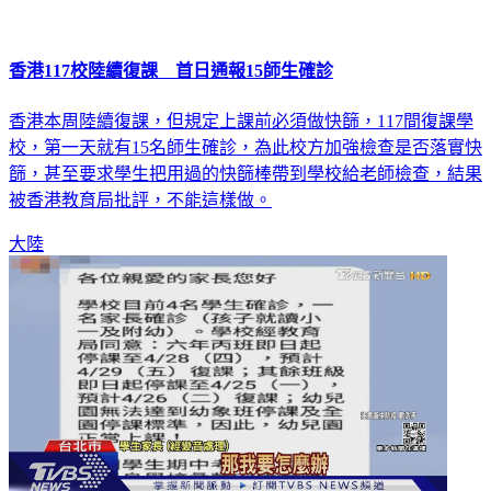
香港117校陸續復課 首日通報15師生確診
香港本周陸續復課，但規定上課前必須做快篩，117間復課學
校，第一天就有15名師生確診，為此校方加強檢查是否落實快
篩，甚至要求學生把用過的快篩棒帶到學校給老師檢查，結果
被香港教育局批評，不能這樣做。
大陸