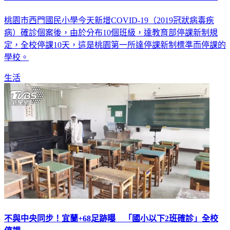
桃園市西門國民小學今天新增COVID-19（2019冠狀病毒疾
病）確診個案後，由於分布10個班級，達教育部停課新制規
定，全校停課10天，這是桃園第一所達停課新制標準而停課的
學校。
生活
不與中央同步！宜蘭+68足跡曝 「國小以下2班確診」全校