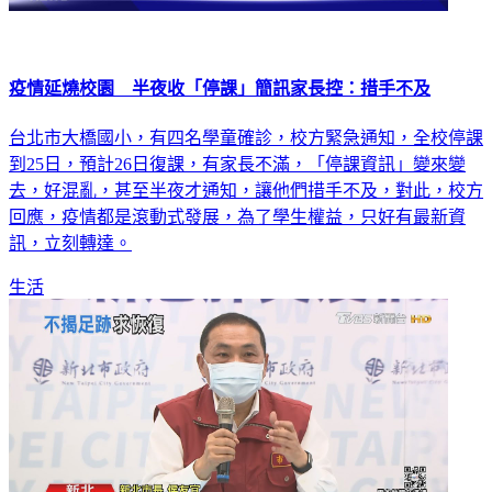
疫情延燒校園 半夜收「停課」簡訊家長控：措手不及
台北市大橋國小，有四名學童確診，校方緊急通知，全校停課
到25日，預計26日復課，有家長不滿，「停課資訊」變來變
去，好混亂，甚至半夜才通知，讓他們措手不及，對此，校方
回應，疫情都是滾動式發展，為了學生權益，只好有最新資
訊，立刻轉達。
生活