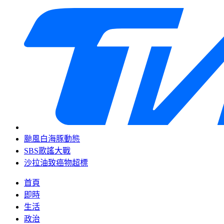
颱風白海豚動態
SBS歌謠大戰
沙拉油致癌物超標
首頁
即時
生活
政治