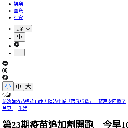
娛樂
國際
社會
更多
快訊
快訊／菲律賓又爆5.0地震 震源深度35公里
首頁
｜
生活
第23期疫苗追加劑開跑 今早1