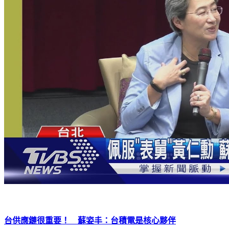
台供應鏈很重要！ 蘇姿丰：台積電是核心夥伴