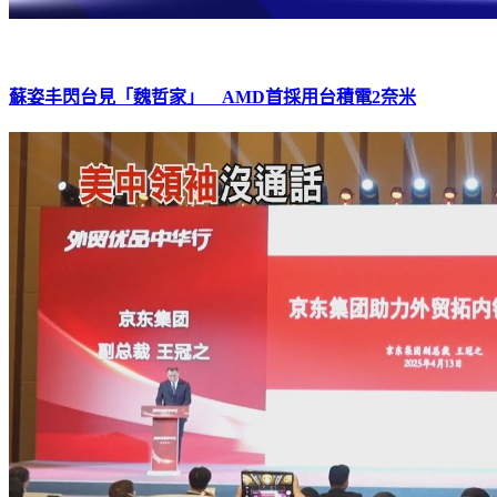
蘇姿丰閃台見「魏哲家」 AMD首採用台積電2奈米