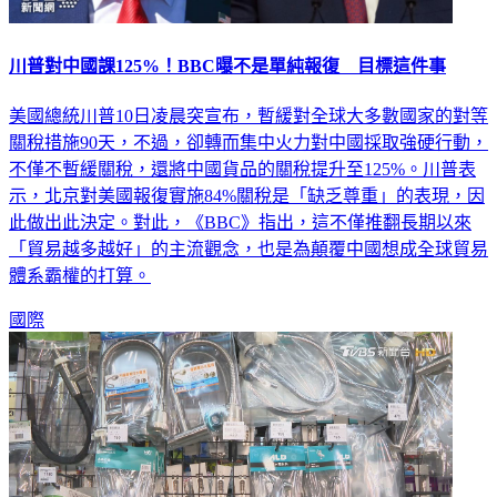
川普對中國課125%！BBC曝不是單純報復 目標這件事
美國總統川普10日凌晨突宣布，暫緩對全球大多數國家的對等
關稅措施90天，不過，卻轉而集中火力對中國採取強硬行動，
不僅不暫緩關稅，還將中國貨品的關稅提升至125%。川普表
示，北京對美國報復實施84%關稅是「缺乏尊重」的表現，因
此做出此決定。對此，《BBC》指出，這不僅推翻長期以來
「貿易越多越好」的主流觀念，也是為顛覆中國想成全球貿易
體系霸權的打算。
國際