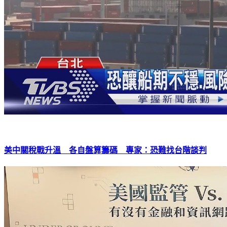
美中關稅戰升溫 各自盤算籌碼 專家：恐難找台階談判