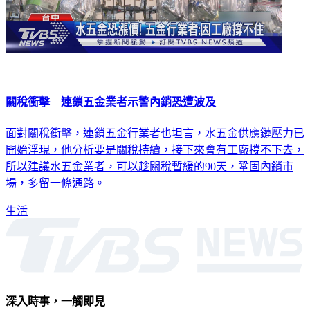
關稅衝擊 連鎖五金業者示警內銷恐遭波及
面對關稅衝擊，連鎖五金行業者也坦言，水五金供應鏈壓力已
開始浮現，他分析要是關稅持續，接下來會有工廠撐不下去，
所以建議水五金業者，可以趁關稅暫緩的90天，鞏固內銷市
場，多留一條通路。
生活
深入時事，一觸即見