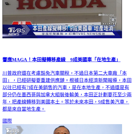
響應MAGA！本田擬轉移產線 9成美國車「在地生產」
川普政府還在考慮豁免汽車關稅，不過日本第二大車廠「本
田」，已經研擬要重建供應鏈。根據日本經濟新聞報導，本田
以往已經有7成在美銷售的汽車，是在本地生產，不過還是有
部分仍在墨西哥與加拿大組裝後輸美，本田正計劃要花至少兩
年，把產線轉移到美國本土。等於未來本田，9成售美汽車，
都是來自當地生產。
國際