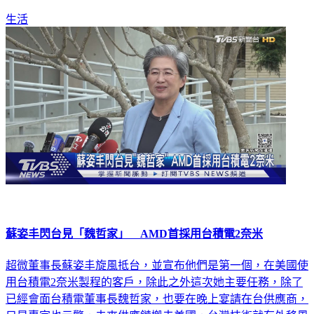
生活
蘇姿丰閃台見「魏哲家」 AMD首採用台積電2奈米
超微董事長蘇姿丰旋風抵台，並宣布他們是第一個，在美國使
用台積電2奈米製程的客戶，除此之外這次她主要任務，除了
已經會面台積電董事長魏哲家，也要在晚上宴請在台供應商，
只是專家也示警，未來供應鏈搬去美國，台灣技術就有外移風