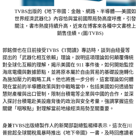
TVBS出版的《地下帝國：金融、網路、半導體──美國
世界經濟武器化》內容恰與當前國際局勢高度呼應，引發
關注，書市熱度持續升高，近來在博客來各種中文書榜上
銷售佳績。(圖/TVBS)
郭銘傑也在日前接受TVBS《T閱讀》專訪時，談到由紐曼等
提出的「武器化相互依賴」理論，說明這項理論如何顛覆傳統
對全球化互賴的理解，揭示美國在 911 事件後，如何開始監控
海底電纜與數據節點，並將原本屬於自由貿易的基礎設施轉化
為施加壓力的戰略工具。他也將進一步分析，這套理論如何體
現在當前的半導體政策與對中戰略當中，包括美國如何透過智
慧財產權與出口管制，限制台積電等企業與中國的合作，並深
入探討台積電赴美設廠背後的政治與安全考量，強調掌握這些
關鍵「咽喉點」對理解當前地緣經濟局勢至關重要。
身兼TVBS出版總製作人的新聞部副總監楊樺表示，這次在川
普掀起全球關稅風暴時推出《地下帝國》一書，及時回應讀者
能更了解美國將世界經濟武器化的來龍去脈。而這次台大社會