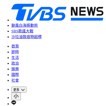
颱風白海豚動態
SBS歌謠大戰
沙拉油致癌物超標
首頁
即時
生活
政治
娛樂
國際
社會
更多