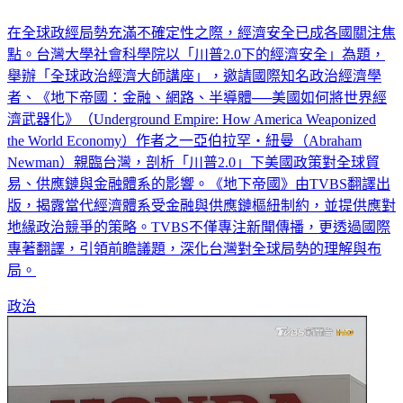
在全球政經局勢充滿不確定性之際，經濟安全已成各國關注焦
點。台灣大學社會科學院以「川普2.0下的經濟安全」為題，
舉辦「全球政治經濟大師講座」，邀請國際知名政治經濟學
者、《地下帝國：金融、網路、半導體──美國如何將世界經
濟武器化》（Underground Empire: How America Weaponized
the World Economy）作者之一亞伯拉罕‧紐曼（Abraham
Newman）親臨台灣，剖析「川普2.0」下美國政策對全球貿
易、供應鏈與金融體系的影響。《地下帝國》由TVBS翻譯出
版，揭露當代經濟體系受金融與供應鏈樞紐制約，並提供應對
地緣政治競爭的策略。TVBS不僅專注新聞傳播，更透過國際
專著翻譯，引領前瞻議題，深化台灣對全球局勢的理解與布
局。
政治