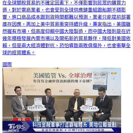
道，對於電商業者，也會受到全球供應鏈重組跟船期不穩影
響，進口商品成本跟到貨時間都難以預測，業者只能提前部署
庫存因應，再加上美中貿易衝突持續升級，專家指出，美國雖
然握有市場，但高度仰賴中國大陸製造，而中國大陸則是在近
幾年積極發展內需市場以及開拓新的貿易夥伴，降低對美國依
賴，但是兩大經濟體對抗，恐怕導致兩敗俱傷外，也會衝擊全
球的經貿體系。
國際