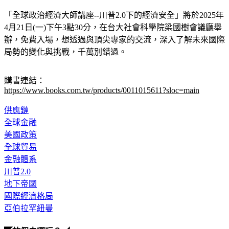
「全球政治經濟大師講座--川普2.0下的經濟安全」將於2025年
4月21日(一)下午3點30分，在台大社會科學院梁國樹會議廳舉
辦，免費入場，想透過與頂尖專家的交流，深入了解未來國際
局勢的變化與挑戰，千萬別錯過。
購書連結：
https://www.books.com.tw/products/0011015611?sloc=main
供應鏈
全球金融
美國政策
全球貿易
金融體系
川普2.0
地下帝國
國際經濟格局
亞伯拉罕紐曼
◤放假去哪玩？◢