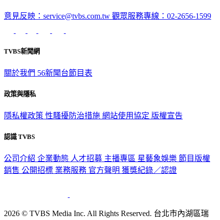
意見反映：service@tvbs.com.tw
觀眾服務專線：02-2656-1599
TVBS新聞網
關於我們
56新聞台節目表
政策與隱私
隱私權政策
性騷擾防治措施
網站使用協定
版權宣告
認識 TVBS
公司介紹
企業動態
人才招募
主播專區
星藝象娛樂
節目版權
銷售
公開招標
業務服務
官方聲明
獲獎紀錄／認證
2026 © TVBS Media Inc. All Rights Reserved. 台北市內湖區瑞
光路451號 | 聯利媒體股份有限公司