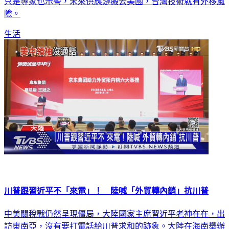
險。
生活
川普跟習近平不「來電」！ 陸喊「外貿轉內銷」抗川普
中美關稅戰仍然呈現僵局，大陸國家主席習近平老神在在，出
訪東南亞，沒有要打電話給川普求和的跡象。大陸在海南舉辦
消費博覽會，喊出「從外貿轉內銷」，大陸企業決定共體時