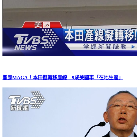
響應MAGA！本田擬轉移產線 9成美國車「在地生產」