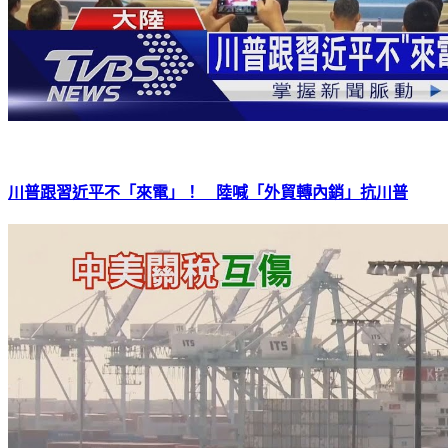
川普跟習近平不「來電」！ 陸喊「外貿轉內銷」抗川普