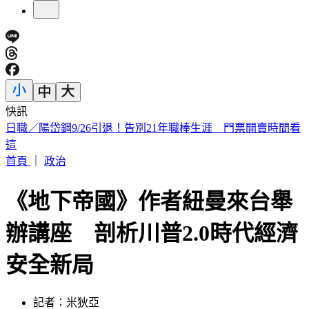
快訊
打詐打到哪？LINE投票詐騙燒中央 民進黨內接連傳災情
首頁
｜
政治
《地下帝國》作者紐曼來台舉
辦講座 剖析川普2.0時代經濟
安全新局
記者：米狄亞
發佈時間：2025.04.16 20:27