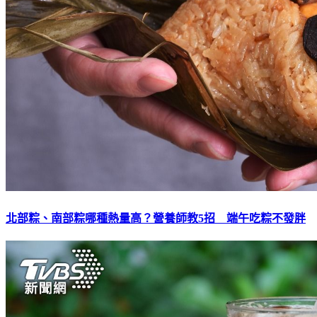
北部粽、南部粽哪種熱量高？營養師教5招 端午吃粽不發胖