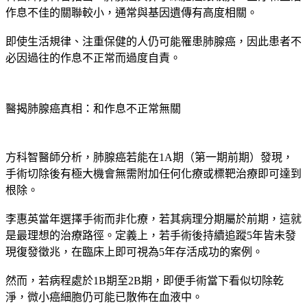
作息不佳的關聯較小，通常與基因遺傳有高度相關。
即使生活規律、注重保健的人仍可能罹患肺腺癌，因此患者不
必因過往的作息不正常而過度自責。
醫揭肺腺癌真相：和作息不正常無關
方科智醫師分析，肺腺癌若能在1A期（第一期前期）發現，
手術切除後有極大機會無需附加任何化療或標靶治療即可達到
根除。
李惠英當年選擇手術而非化療，若其病理分期屬於前期，這就
是最理想的治療路徑。定義上，若手術後持續追蹤5年皆未發
現復發徵兆，在臨床上即可視為5年存活成功的案例。
然而，若病程處於1B期至2B期，即便手術當下看似切除乾
淨，微小癌細胞仍可能已散佈在血液中。