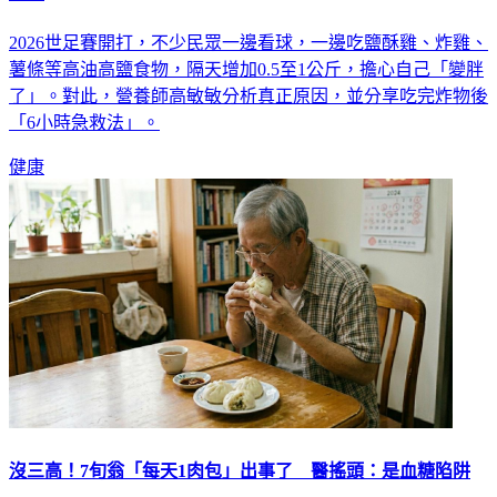
2026世足賽開打，不少民眾一邊看球，一邊吃鹽酥雞、炸雞、
薯條等高油高鹽食物，隔天增加0.5至1公斤，擔心自己「變胖
了」。對此，營養師高敏敏分析真正原因，並分享吃完炸物後
「6小時急救法」。
健康
沒三高！7旬翁「每天1肉包」出事了 醫搖頭：是血糖陷阱