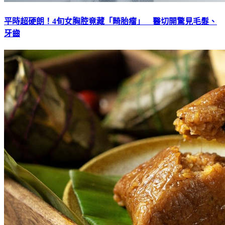
平時超硬朗！4旬女胸腔竟藏「畸胎瘤」 醫切開驚見毛髮、
牙齒