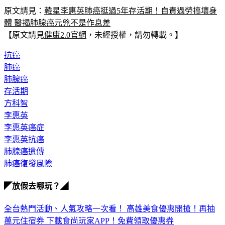
原文請見：
韓星李惠英肺癌挺過5年存活期！自責過勞搞壞身
體 醫揭肺腺癌元兇不是作息差
【原文請見
健康2.0官網
，未經授權，請勿轉載。】
抗癌
肺癌
肺腺癌
存活期
方科智
李惠英
李惠英癌症
李惠英抗癌
肺腺癌遺傳
肺癌復發風險
◤放假去哪玩？◢
全台熱門活動、人氣攻略一次看！
高雄美食優惠開搶！再抽
萬元住宿券
下載食尚玩家APP！免費領取優惠券