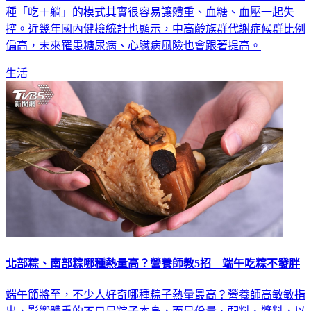
種「吃＋躺」的模式其實很容易讓體重、血糖、血壓一起失
控。近幾年國內健檢統計也顯示，中高齡族群代謝症候群比例
偏高，未來罹患糖尿病、心臟病風險也會跟著提高。
生活
北部粽、南部粽哪種熱量高？營養師教5招 端午吃粽不發胖
端午節將至，不少人好奇哪種粽子熱量最高？營養師高敏敏指