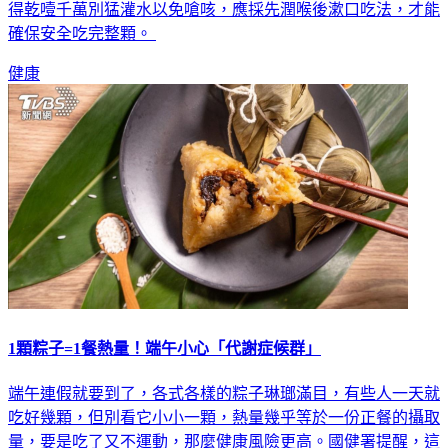
得乾噎千萬別猛灌水以免嗆咳，應採先潤喉後漱口吃法，才能
確保安全吃完整顆。
健康
1顆粽子=1餐熱量！端午小心「代謝症候群」
端午連假就要到了，各式各樣的粽子琳瑯滿目，有些人一天就
吃好幾顆，但別看它小小一顆，熱量幾乎等於一份正餐的攝取
量，要是吃了又不運動，那麼健康風險更高。國健署提醒，這