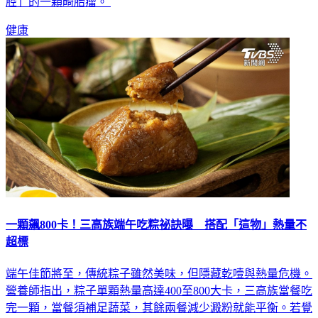
腔」的一顆畸胎瘤。
健康
一顆飆800卡！三高族端午吃粽祕訣曝 搭配「這物」熱量不
超標
端午佳節將至，傳統粽子雖然美味，但隱藏乾噎與熱量危機。
營養師指出，粽子單顆熱量高達400至800大卡，三高族當餐吃
完一顆，當餐須補足蔬菜，其餘兩餐減少澱粉就能平衡。若覺