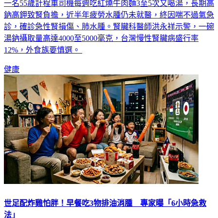
一名55歲計程車司機每週吃紅燒牛肉麵3至5次又喝湯，長期高
鈉高鉀致腎負擔，近半年疲勞水腫仍未就醫，終因喘不過氣急
診，確診急性腎損傷、肺水腫。腎臟科醫師洪永祥示警，一碗
湯鈉攝取量高達4000至5000毫克，台灣慢性腎臟病盛行率
12%，外食族要慎選。
健康
世足配炸雞怕胖！早餐吃3物排油消腫 專家曝「6小時急救
法」