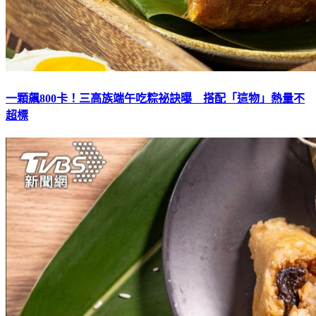
一顆飆800卡！三高族端午吃粽祕訣曝 搭配「這物」熱量不
超標