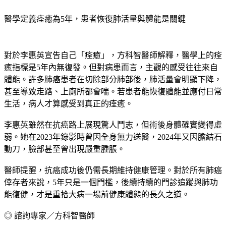
醫學定義痊癒為5年，患者恢復肺活量與體能是關鍵
對於李惠英宣告自己「痊癒」，方科智醫師解釋，醫學上的痊
癒指標是5年內無復發。但對病患而言，主觀的感受往往來自
體能。許多肺癌患者在切除部分肺部後，肺活量會明顯下降，
甚至導致走路、上廁所都會喘。若患者能恢復體能並應付日常
生活，病人才算感受到真正的痊癒。
李惠英雖然在抗癌路上展現驚人鬥志，但術後身體確實變得虛
弱。她在2023年錄影時曾因全身無力送醫，2024年又因膽結石
動刀，臉部甚至曾出現嚴重腫脹。
醫師提醒，抗癌成功後仍需長期維持健康管理。對於所有肺癌
倖存者來說，5年只是一個門檻，後續持續的門診追蹤與肺功
能復健，才是重拾大病一場前健康體態的長久之道。
◎ 諮詢專家／方科智醫師