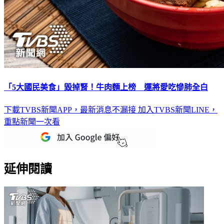
「5大國民美食」毀掉腎！牛肉麵上榜 運將愛吃慘肺全白
下載TVBS新聞APP，最新消息不漏接
加入TVBS新聞LINE，
重點新聞一次看
延伸閱讀