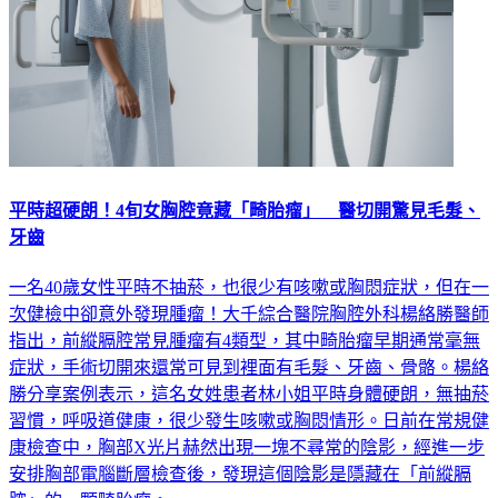
平時超硬朗！4旬女胸腔竟藏「畸胎瘤」 醫切開驚見毛髮、
牙齒
一名40歲女性平時不抽菸，也很少有咳嗽或胸悶症狀，但在一
次健檢中卻意外發現腫瘤！大千綜合醫院胸腔外科楊絡勝醫師
指出，前縱膈腔常見腫瘤有4類型，其中畸胎瘤早期通常毫無
症狀，手術切開來還常可見到裡面有毛髮、牙齒、骨骼。楊絡
勝分享案例表示，這名女姓患者林小姐平時身體硬朗，無抽菸
習慣，呼吸道健康，很少發生咳嗽或胸悶情形。日前在常規健
康檢查中，胸部X光片赫然出現一塊不尋常的陰影，經進一步
安排胸部電腦斷層檢查後，發現這個陰影是隱藏在「前縱膈