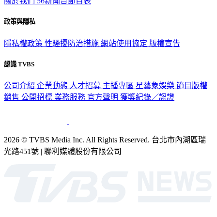
關於我們
56新聞台節目表
政策與隱私
隱私權政策
性騷擾防治措施
網站使用協定
版權宣告
認識 TVBS
公司介紹
企業動態
人才招募
主播專區
星藝象娛樂
節目版權
銷售
公開招標
業務服務
官方聲明
獲獎紀錄／認證
2026 © TVBS Media Inc. All Rights Reserved. 台北市內湖區瑞
光路451號 | 聯利媒體股份有限公司