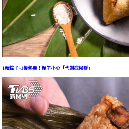
1顆粽子=1餐熱量！端午小心「代謝症候群」