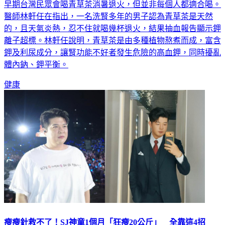
早期台灣民眾會喝青草茶消暑退火，但並非每個人都適合喝。
醫師林軒任在指出，一名洗腎多年的男子認為青草茶是天然
的，且天氣炎熱，忍不住就喝幾杯退火，結果抽血報告顯示鉀
離子超標。林軒任說明，青草茶是由多種植物熬煮而成，富含
鉀及利尿成分，讓腎功能不好者發生危險的高血鉀，同時擾亂
體內鈉、鉀平衡。
健康
瘦瘦針救不了！SJ神童1個月「狂瘦20公斤」 全靠這4招