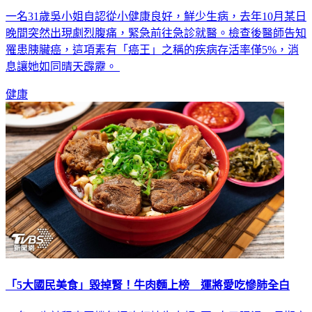
一名31歲吳小姐自認從小健康良好，鮮少生病，去年10月某日
晚間突然出現劇烈腹痛，緊急前往急診就醫。檢查後醫師告知
罹患胰臟癌，這項素有「癌王」之稱的疾病存活率僅5%，消
息讓她如同晴天霹靂。
健康
「5大國民美食」毀掉腎！牛肉麵上榜 運將愛吃慘肺全白