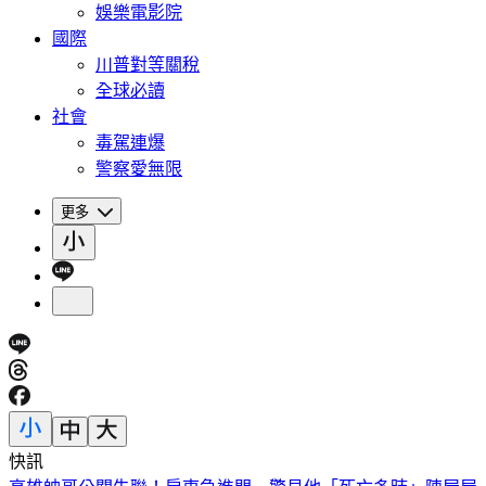
娛樂電影院
國際
川普對等關稅
全球必讀
社會
毒駕連爆
警察愛無限
更多
快訊