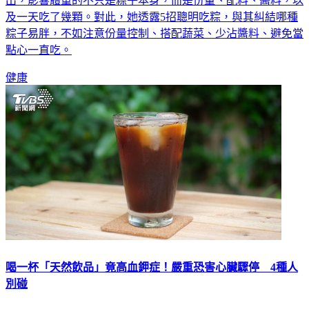
出，影響體重的不只是粽子本身，而是份量、配料、醬料，以
及一天吃了幾顆。對此，她透露5招聰明吃粽，與其糾結哪種
粽子易胖，不如注意份量控制、搭配蔬菜、少沾醬料、避免當
點心一直吃。
健康
喝一杯「天然飲品」竟高血鉀症！嚴重恐害心臟驟停 4種人
別碰