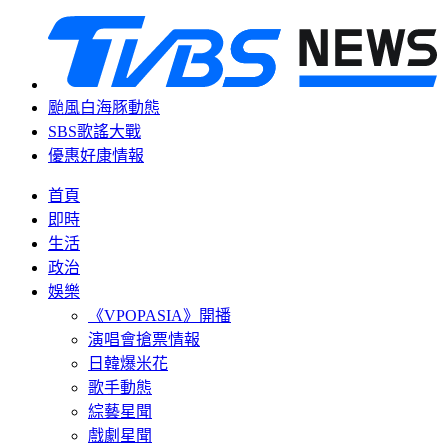
颱風白海豚動態
SBS歌謠大戰
優惠好康情報
首頁
即時
生活
政治
娛樂
《VPOPASIA》開播
演唱會搶票情報
日韓爆米花
歌手動態
綜藝星聞
戲劇星聞