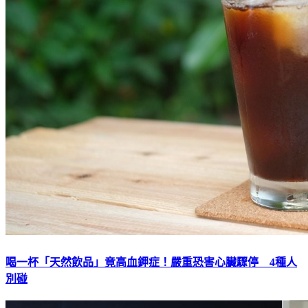
喝一杯「天然飲品」竟高血鉀症！嚴重恐害心臟驟停 4種人
別碰