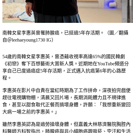
南韓女星李惠英曾罹肺腺癌，已挺過5年存活期。（圖／翻攝
自＠leehaeyoung1730 IG）
54歲的南韓女星李惠英，曾憑藉收視率高達65%的國民韓劇
《初戀》奪下百想藝術大賞新人獎。近期她在YouTube頻道分
享自己已度過癌症5年存活期，正式邁入抗癌第6年的心路歷
程。
李惠英在影片中自責在當紅時期為了工作拼命，深夜拍完戲便
趕往電視購物棚，清晨又回片場，長期消耗體力且不規律進
食，甚至以甜食取代正餐而搞壞身體，許願：「我想重新變回
大病一場之前的李惠英。」
雖然李惠英認為是過勞操壞身體，但嘉義大林慈濟醫院胸腔內
科醫師方科智指出，肺腺癌與非小細胞癌跟吸菸、空汙和生活