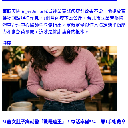
南韓天團Super Junior成員神童嘗試瘦瘦針效果不彰，隨後放棄
藥物回歸規律作息，1個月內瘦下20公斤。台北市立萬芳醫院
體重管理中心醫師李厚儒指出，定時定量與作息穩定能平衡壓
力和食慾荷爾蒙，這才是健康瘦身的根本。
健康
31歲女肚子痛就醫「驚罹癌王」！存活率僅5% 靠1手術救命