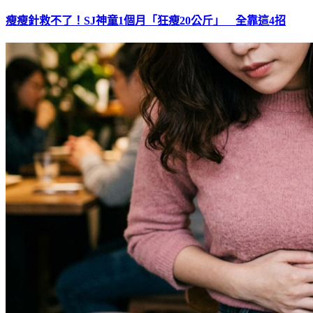
瘦瘦針救不了！SJ神童1個月「狂瘦20公斤」 全靠這4招