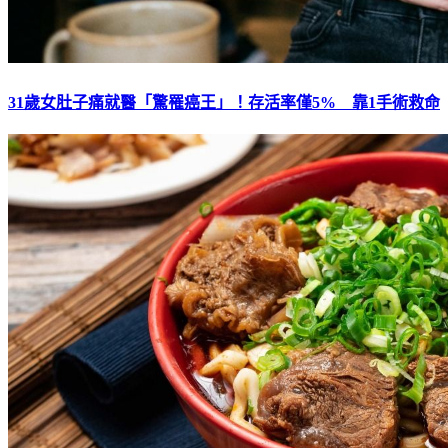
31歲女肚子痛就醫「驚罹癌王」！存活率僅5% 靠1手術救命