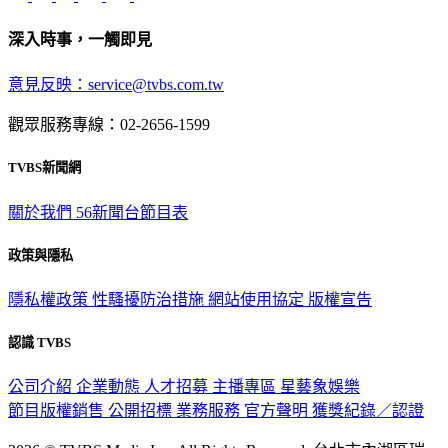
深入時事，一觸即見
意見反映：service@tvbs.com.tw
觀眾服務專線：02-2656-1599
TVBS新聞網
關於我們
56新聞台節目表
政策與隱私
隱私權政策
性騷擾防治措施
網站使用協定
版權宣告
認識 TVBS
公司介紹
企業動態
人才招募
主播專區
星藝象娛樂
節目版權銷售
公開招標
業務服務
官方聲明
獲獎紀錄／認證