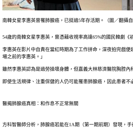
南韓女星李惠英曾罹肺腺癌，已挺過5年存活期。（圖／翻攝自＠leeha
54歲的南韓女星李惠英，曾憑藉收視率高達65%的國民韓劇《
李惠英在影片中自責在當紅時期為了工作拼命，深夜拍完戲便
場之前的李惠英。」
雖然李惠英認為是過勞操壞身體，但嘉義大林慈濟醫院胸腔內
即使生活規律、注重保健的人仍可能罹患肺腺癌，因此患者不
醫揭肺腺癌真相：和作息不正常無關
方科智醫師分析，肺腺癌若能在1A期（第一期前期）發現，