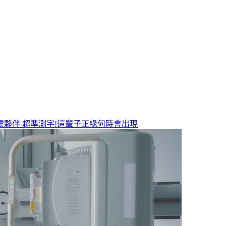
靈夥伴
超準測字!這輩子正緣何時會出現