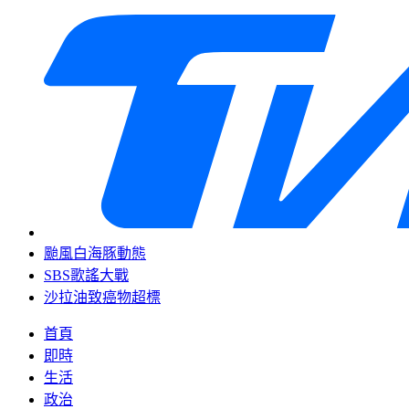
颱風白海豚動態
SBS歌謠大戰
沙拉油致癌物超標
首頁
即時
生活
政治