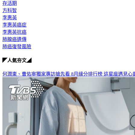
存活期
方科智
李惠英
李惠英癌症
李惠英抗癌
肺腺癌遺傳
肺癌復發風險
◤人氣夯文◢
何潤東、曹佑寧獨家專訪搶先看
8月緣分排行榜 這星座遇見心