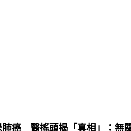
患肺癌 醫搖頭揭「真相」：無