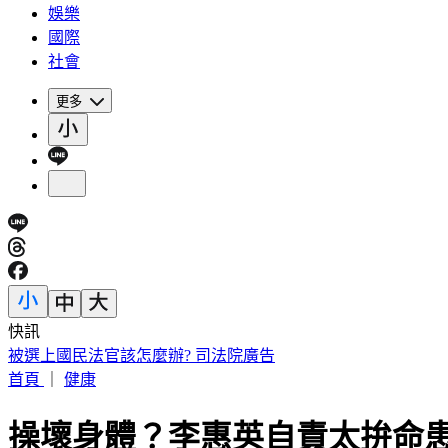
娛樂
國際
社會
更多
快訊
被選上國民法官該怎麼辦? 司法院廣告
首頁
｜
健康
操壞身體？李惠英自責太拚命