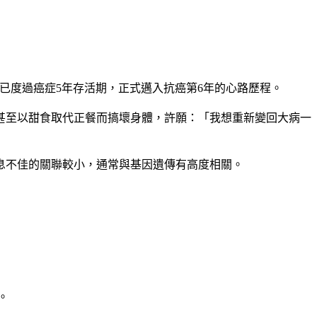
己已度過癌症5年存活期，正式邁入抗癌第6年的心路歷程。
甚至以甜食取代正餐而搞壞身體，許願：「我想重新變回大病一
息不佳的關聯較小，通常與基因遺傳有高度相關。
。