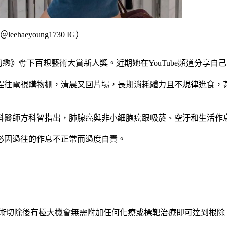
eyoung1730 IG）
初戀》奪下百想藝術大賞新人獎。近期她在YouTube頻道分享自
趕往電視購物棚，清晨又回片場，長期消耗體力且不規律進食，
科醫師方科智指出，肺腺癌與非小細胞癌跟吸菸、空汙和生活作
必因過往的作息不正常而過度自責。
手術切除後有極大機會無需附加任何化療或標靶治療即可達到根除