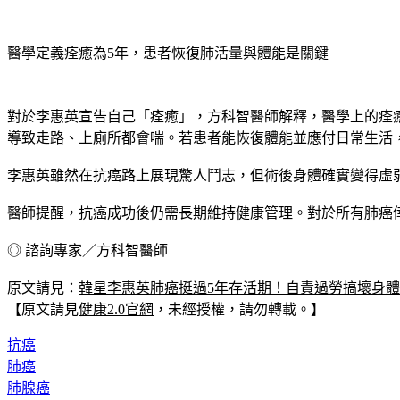
醫學定義痊癒為5年，患者恢復肺活量與體能是關鍵
對於李惠英宣告自己「痊癒」，方科智醫師解釋，醫學上的痊
導致走路、上廁所都會喘。若患者能恢復體能並應付日常生活
李惠英雖然在抗癌路上展現驚人鬥志，但術後身體確實變得虛弱。
醫師提醒，抗癌成功後仍需長期維持健康管理。對於所有肺癌
◎ 諮詢專家／方科智醫師
原文請見：
韓星李惠英肺癌挺過5年存活期！自責過勞搞壞身體
【原文請見
健康2.0官網
，未經授權，請勿轉載。】
抗癌
肺癌
肺腺癌