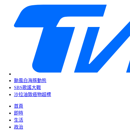
颱風白海豚動態
SBS歌謠大戰
沙拉油致癌物超標
首頁
即時
生活
政治