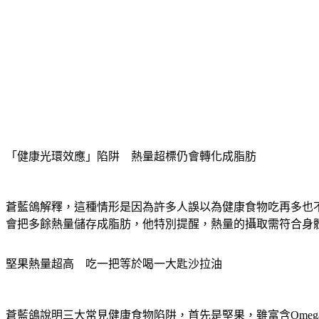
「健康光環效應」陷阱　熱量超標仍會轉化成脂肪
蒼藍鴿解釋，這種情形是因為許多人誤以為健康食物吃再多也
會把多餘熱量儲存成脂肪，他特別提醒，熱量的攝取需符合身
堅果熱量超高　吃一把等於喝一大匙沙拉油
蒼藍鴿說明三大常見健康食物陷阱，首先是堅果，雖富含Ome