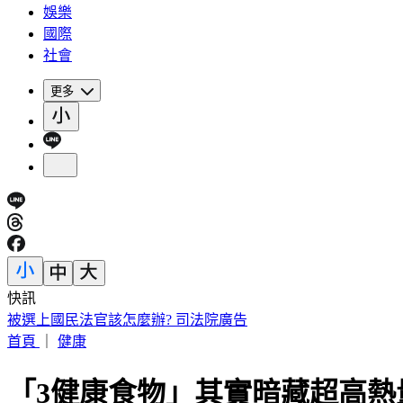
娛樂
國際
社會
更多
快訊
被選上國民法官該怎麼辦? 司法院廣告
首頁
｜
健康
「3健康食物」其實暗藏超高熱