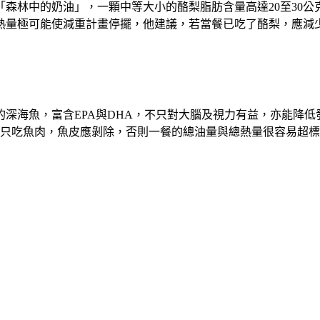
森林中的奶油」，一顆中等大小的酪梨脂肪含量高達20至30
熱量極可能使減重計畫停擺，他建議，若當餐已吃了酪梨，應減少
海魚，富含EPA與DHA，不只對大腦及視力有益，亦能降低發
量只吃魚肉，魚皮應剝除，否則一餐的總油量與總熱量很容易超