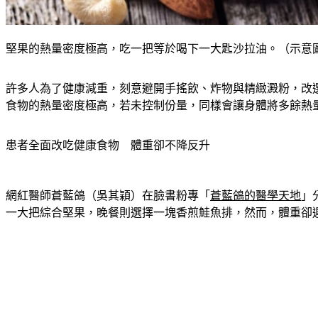
堅果的熱量密度極高，吃一把等於喝下一大匙沙拉油。（示意圖／shu
許多人為了健康減重，刻意避開手搖飲、炸物與精緻澱粉，改
食物的熱量密度極高，若未控制份量，同樣會讓身體將多餘熱
患者全面改吃健康食物　體重卻不降反升
網紅醫師蒼藍鴿（吳其穎）在臉書粉專「
蒼藍鴿的醫學天地
」
一大把綜合堅果，晚餐則選擇一塊香煎鮭魚排，然而，體重卻