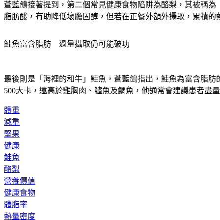
蒼藍鴿接著提到，第二個常見健康食物陷阱為酪梨，其被稱為「
脂肪酸，有助降低壞膽固醇，但若在正餐外額外攝取，累積的
鮭魚富含脂肪　過量攝取仍可能破功
最後則是「海裡的和牛」鮭魚，蒼藍鴿指出，鮭魚為富含脂肪的深
500大卡，遠高於雞胸肉、鱸魚及鯛魚，他通常會建議患者盡
體重
減重
堅果
健康
鮭魚
酪梨
營養價值
健康食物
體脂率
熱量密度