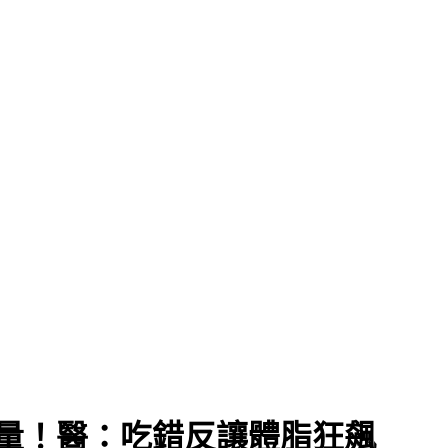
量！醫：吃錯反讓體脂狂飆