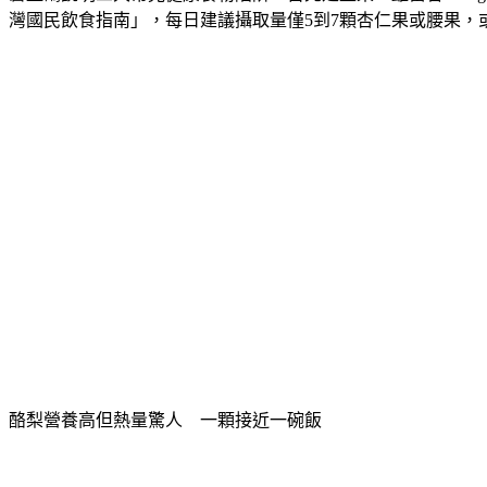
灣國民飲食指南」，每日建議攝取量僅5到7顆杏仁果或腰果，
酪梨營養高但熱量驚人　一顆接近一碗飯