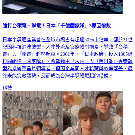
強打台積電、聯電！日本「千億國家隊」3原因慘敗
日本半導體產業曾在全球市場占有超過50％市佔率，卻於21世
紀因科技泡沫破裂、人才外流及官僚體制拖累，導致「台積
電」與「聯電」趁勢超車。2001年，「日本政府」投入1305億
日圓組建「國家隊」，希望藉由「未來」與「明日香」專案轉
型為系統單晶片領導者，但因企業間人才私藏與效率落差，最
終未能挽救頹勢，反而成為台灣半導體崛起的借鏡。
科技