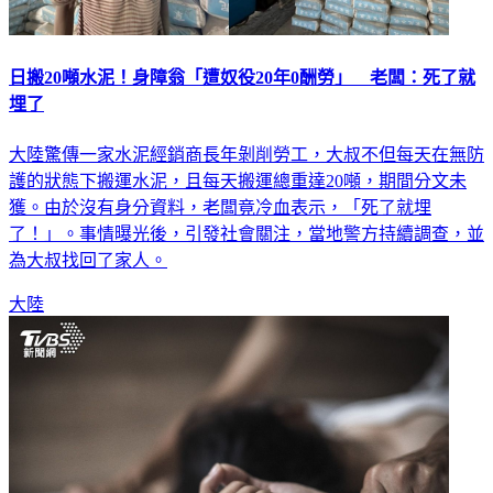
日搬20噸水泥！身障翁「遭奴役20年0酬勞」 老闆：死了就
埋了
大陸驚傳一家水泥經銷商長年剝削勞工，大叔不但每天在無防
護的狀態下搬運水泥，且每天搬運總重達20噸，期間分文未
獲。由於沒有身分資料，老闆竟冷血表示，「死了就埋
了！」。事情曝光後，引發社會關注，當地警方持續調查，並
為大叔找回了家人。
大陸