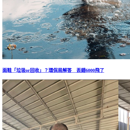
雨鞋「垃圾or回收」？環保局解答 丟錯6000飛了