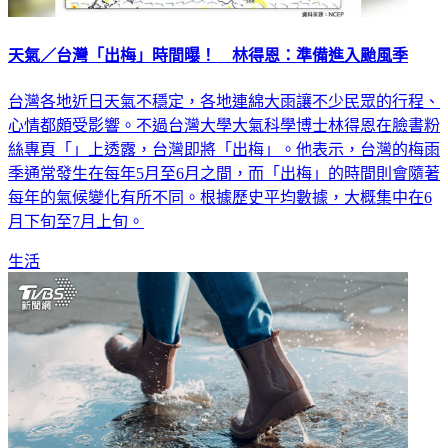
天氣／台灣「出梅」時間曝！ 林得恩：準備進入颱風季
台灣各地近日天氣不穩定，各地連綿大雨讓不少民眾的行程、
心情都頗受影響。不過台灣大學大氣科學博士林得恩在臉書粉
絲專頁「」上透露，台灣即將「出梅」。他表示，台灣的梅雨
季通常發生在每年5月至6月之間，而「出梅」的時間則會隨著
每年的氣候變化有所不同。根據歷史平均數據，大概集中在6
月下旬至7月上旬。
生活