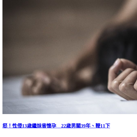
怒！性侵13歲繼妹害懷孕 22歲男關39年、鞭11下