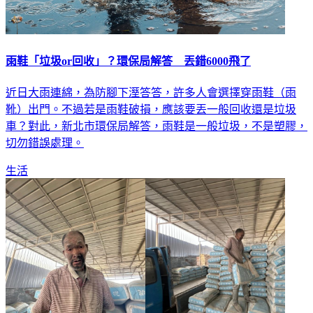
雨鞋「垃圾or回收」？環保局解答 丟錯6000飛了
近日大雨連綿，為防腳下溼答答，許多人會選擇穿雨鞋（雨
靴）出門。不過若是雨鞋破損，應該要丟一般回收還是垃圾
車？對此，新北市環保局解答，雨鞋是一般垃圾，不是塑膠，
切勿錯誤處理。
生活