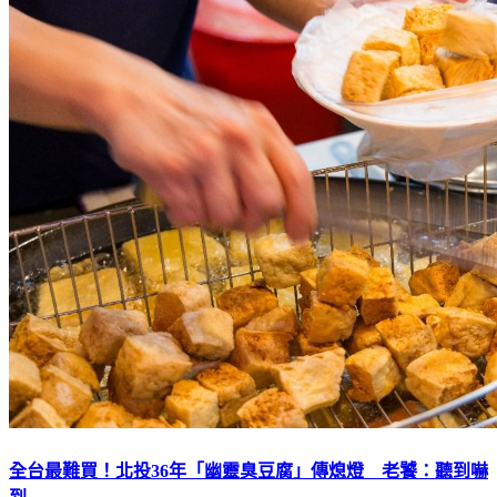
全台最難買！北投36年「幽靈臭豆腐」傳熄燈 老饕：聽到嚇