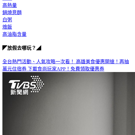
高熱量
鍋燒意麵
白粥
燴飯
高油脂含量
◤放假去哪玩？◢
全台熱門活動、人氣攻略一次看！
高雄美食優惠開搶！再抽
萬元住宿券
下載食尚玩家APP！免費領取優惠券