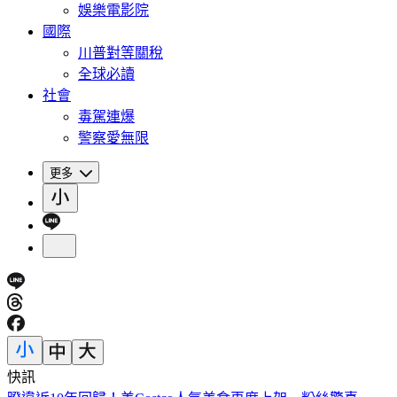
娛樂電影院
國際
川普對等關稅
全球必讀
社會
毒駕連爆
警察愛無限
更多
快訊