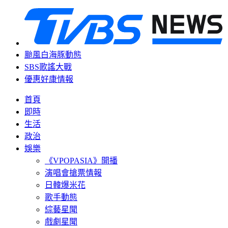
颱風白海豚動態
SBS歌謠大戰
優惠好康情報
首頁
即時
生活
政治
娛樂
《VPOPASIA》開播
演唱會搶票情報
日韓爆米花
歌手動態
綜藝星聞
戲劇星聞