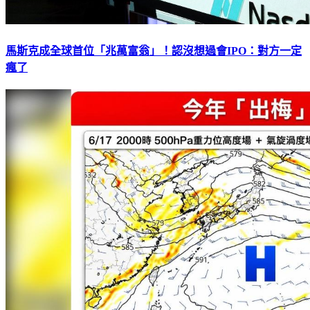
馬斯克成全球首位「兆萬富翁」！認沒想過會IPO：對方一定
瘋了