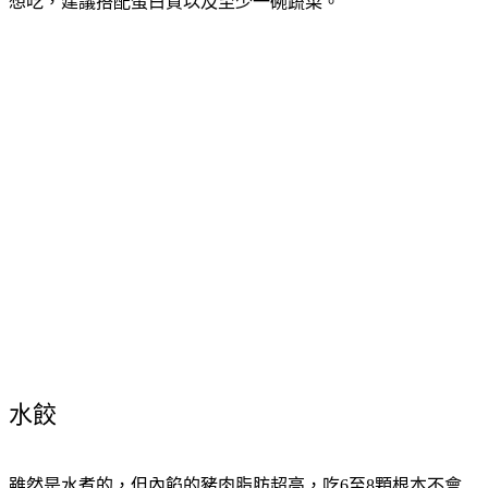
想吃，建議搭配蛋白質以及至少一碗蔬菜。
水餃
雖然是水煮的，但內餡的豬肉脂肪超高，吃6至8顆根本不會