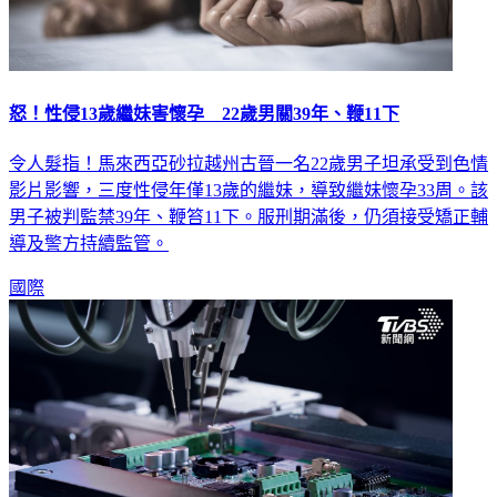
怒！性侵13歲繼妹害懷孕 22歲男關39年、鞭11下
令人髮指！馬來西亞砂拉越州古晉一名22歲男子坦承受到色情
影片影響，三度性侵年僅13歲的繼妹，導致繼妹懷孕33周。該
男子被判監禁39年、鞭笞11下。服刑期滿後，仍須接受矯正輔
導及警方持續監管。
國際