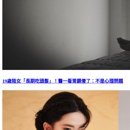
19歲陸女「長期吃頭髮」！醫一看胃鏡傻了：不是心理問題