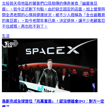
北投與天母地區的饕客們口耳相傳的傳奇美食「幽靈臭豆
腐」，如今正式劃下句點。由於缺乏固定的店面，加上營業時
間全憑老闆的心情與健康狀況，被不少人戲稱為「全台最難買
的臭豆腐」。如今老闆年事已高，決定退休，讓不少老顧客忍
不住感慨，再也吃不到了。
生活
馬斯克成全球首位「兆萬富翁」！認沒想過會IPO：對方一定