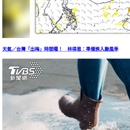
天氣／台灣「出梅」時間曝！ 林得恩：準備進入颱風季