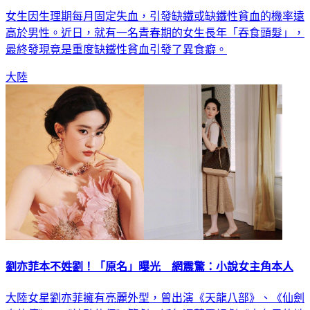
女生因生理期每月固定失血，引發缺鐵或缺鐵性貧血的機率遠
高於男性。近日，就有一名青春期的女生長年「吞食頭髮」，
最終發現竟是重度缺鐵性貧血引發了異食癖。
大陸
劉亦菲本不姓劉！「原名」曝光 網震驚：小說女主角本人
大陸女星劉亦菲擁有亮麗外型，曾出演《天龍八部》、《仙劍