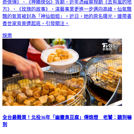
奇俠傳》、《神鵰俠侶》等劇，近年憑藉電視劇《去有風的地
方》、《玫瑰的故事》，演藝事業更進一步邁向高峰。仙氣飄
飄的氣質被封為「神仙姐姐」。近日，她的原名曝光，連帶書
香世家背景遭起底，引發關注。
娛樂
全台最難買！北投36年「幽靈臭豆腐」傳熄燈 老饕：聽到嚇
到