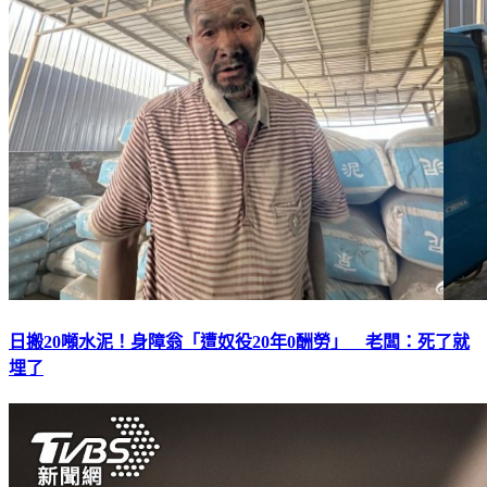
日搬20噸水泥！身障翁「遭奴役20年0酬勞」 老闆：死了就
埋了