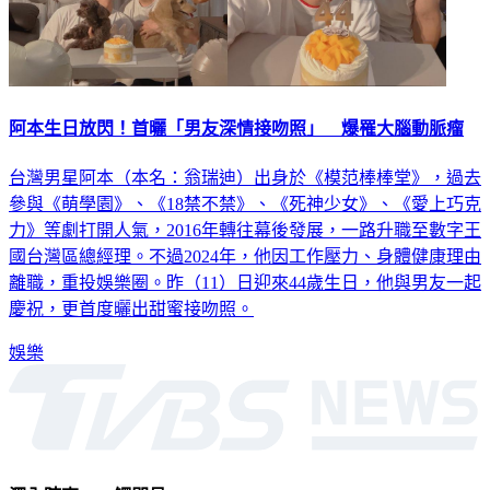
阿本生日放閃！首曬「男友深情接吻照」 爆罹大腦動脈瘤
台灣男星阿本（本名：翁瑞迪）出身於《模范棒棒堂》，過去
參與《萌學園》、《18禁不禁》、《死神少女》、《愛上巧克
力》等劇打開人氣，2016年轉往幕後發展，一路升職至數字王
國台灣區總經理。不過2024年，他因工作壓力、身體健康理由
離職，重投娛樂圈。昨（11）日迎來44歲生日，他與男友一起
慶祝，更首度曬出甜蜜接吻照。
娛樂