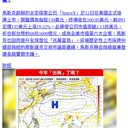
瘋了
馬斯克創辦的太空探索公司「SpaceX」於12日在美國正式掛
牌上市，開盤價為每股150美元，終場收在160.95美元，較IPO
定價135美元上漲19.22%。此舉使公司市值突破2.13兆美元，
折合新台幣約68兆1600億元，成為全美市值第六大企業。馬斯
克也因而晉升全球首位「兆萬富翁」。這場歷史性上市採德州
總部與紐約那斯達克交易所遠距連線，馬斯克親自與總裁兼營
運長敲響開市鐘。
財經