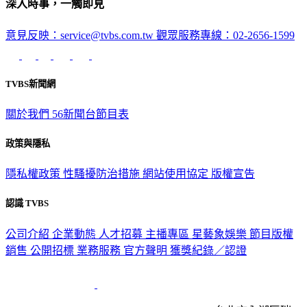
深入時事，一觸即見
意見反映：service@tvbs.com.tw
觀眾服務專線：02-2656-1599
TVBS新聞網
關於我們
56新聞台節目表
政策與隱私
隱私權政策
性騷擾防治措施
網站使用協定
版權宣告
認識 TVBS
公司介紹
企業動態
人才招募
主播專區
星藝象娛樂
節目版權
銷售
公開招標
業務服務
官方聲明
獲獎紀錄／認證