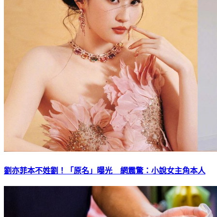
劉亦菲本不姓劉！「原名」曝光 網震驚：小說女主角本人