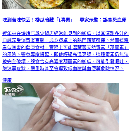
吃到苦味快丟！櫛瓜暗藏「1毒素」 專家示警：誤食恐血便
近年來在燒烤店與火鍋店經常能見到的櫛瓜，以其清甜多汁的
口感深受消費者喜愛，成為餐桌上的熱門蔬菜選擇。然而這種
看似無害的健康食材，實際上可能潛藏著天然毒素「葫蘆素」
的風險。營養專家提醒，即使經過高溫烹調，這種毒素仍無法
被完全破壞，誤食含有高濃度葫蘆素的櫛瓜，可能引發嘔吐、
腹瀉等症狀，嚴重時甚至會導致低血壓與血便等危險情況。
健康