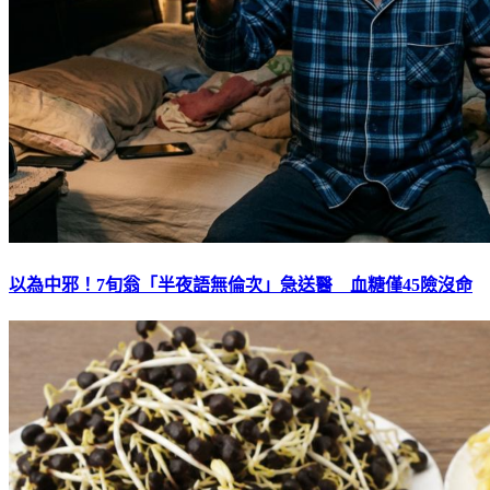
以為中邪！7旬翁「半夜語無倫次」急送醫 血糖僅45險沒命