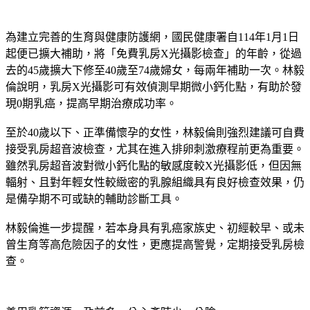
40歲以上享公費乳攝　年輕女性首選超音波
為建立完善的生育與健康防護網，國民健康署自114年1月1日
起便已擴大補助，將「免費乳房X光攝影檢查」的年齡，從過
去的45歲擴大下修至40歲至74歲婦女，每兩年補助一次。林毅
倫說明，乳房X光攝影可有效偵測早期微小鈣化點，有助於發
現0期乳癌，提高早期治療成功率。
至於40歲以下、正準備懷孕的女性，林毅倫則強烈建議可自費
接受乳房超音波檢查，尤其在進入排卵刺激療程前更為重要。
雖然乳房超音波對微小鈣化點的敏感度較X光攝影低，但因無
輻射、且對年輕女性較緻密的乳腺組織具有良好檢查效果，仍
是備孕期不可或缺的輔助診斷工具。
林毅倫進一步提醒，若本身具有乳癌家族史、初經較早、或未
曾生育等高危險因子的女性，更應提高警覺，定期接受乳房檢
查。