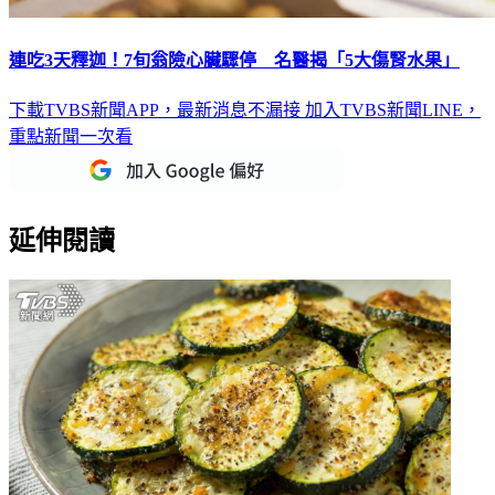
連吃3天釋迦！7旬翁險心臟驟停 名醫揭「5大傷腎水果」
下載TVBS新聞APP，最新消息不漏接
加入TVBS新聞LINE，
重點新聞一次看
延伸閱讀