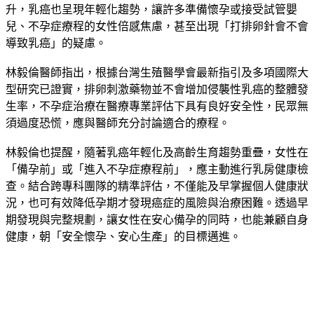
隨著晚婚晚育成為現代社會常態，不僅高齡生育比例持續攀
升，乳癌也呈現年輕化趨勢，讓許多準備懷孕或接受試管嬰
兒、不孕症療程的女性倍感焦慮，甚至出現「打排卵針會不會
導致乳癌」的疑慮。
林毅倫醫師指出，根據台灣生殖醫學會最新指引及多項國際大
型研究已證實，排卵刺激藥物並不會增加侵襲性乳癌的整體發
生率，不孕症治療在醫療專業評估下具有良好安全性，民眾無
須過度恐慌，應與醫師充分討論適合的療程。
林毅倫也提醒，隨著乳癌年輕化及高齡生育趨勢重疊，女性在
「備孕前」或「進入不孕症療程前」，應主動進行乳房健康檢
查。結合跨專科團隊的精準評估，不僅能及早掌握個人健康狀
況，也可有效降低孕期才發現癌症的風險與治療困難。透過早
期發現與完整規劃，讓女性在安心備孕的同時，也能兼顧自身
健康，朝「安全懷孕、安心生產」的目標邁進。