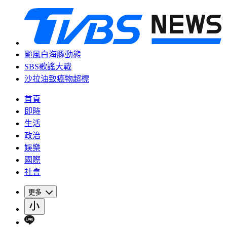
颱風白海豚動態
SBS歌謠大戰
沙拉油致癌物超標
首頁
即時
生活
政治
娛樂
國際
社會
更多