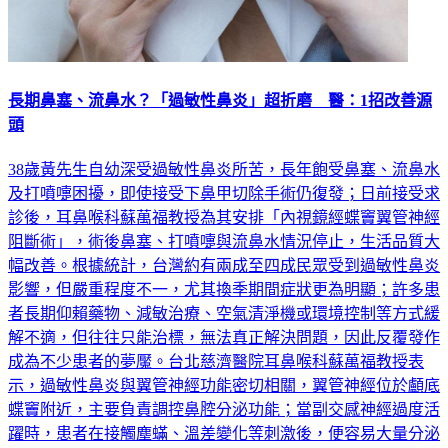
長期鼻塞、流鼻水？「過敏性鼻炎」超折磨 醫：1招改善源
頭
38歲黃先生自幼深受過敏性鼻炎所苦，長年飽受鼻塞、流鼻水
及打噴嚏困擾，即使接受下鼻甲切除手術仍復發；日前接受求
診後，耳鼻喉科蘇萬福教授為其安排「內視鏡經蝶竇翼管神經
阻斷術」，術後鼻塞、打噴嚏與流鼻水情況停止，生活品質大
幅改善。根據統計，台灣約有兩成至四成民眾受到過敏性鼻炎
影響，但嚴重程度不一，尤其換季期間症狀更為明顯；許多患
者長期仰賴藥物、減敏治療、空氣清淨機或環境控制等方式緩
解不適，但往往只能治標，無法真正解決問題，因此反覆發作
成為不少患者的夢魘。台北慈濟醫院耳鼻喉科蘇萬福教授表
示，過敏性鼻炎與翼管神經功能密切相關，翼管神經位於顱底
蝶竇附近，主要負責調控鼻腔分泌功能；當副交感神經過度活