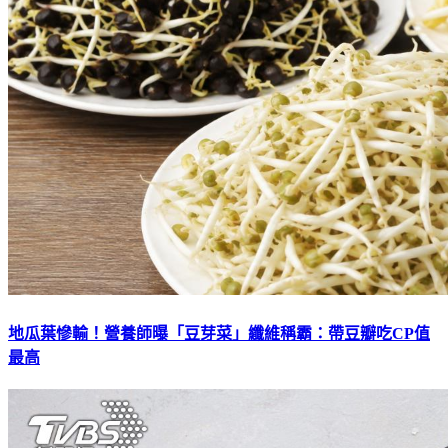
地瓜葉慘輸！營養師曝「豆芽菜」纖維稱霸：帶豆瓣吃CP值
最高