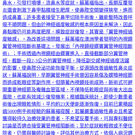
躍時，患者在接觸塵蟎、溫差變化等刺激後，便容易大量分泌
鼻水，引發打噴嚏、流鼻水等症狀。蘇萬福指出，長期反覆發
炎還會刺激下鼻甲黏膜增生肥厚，使鼻腔空間變得狹窄，進而
造成鼻塞；許多患者接受下鼻甲切除手術後，雖能暫時改善呼
吸不順問題，但由於神經過度敏感的根本原因並未解決，因此
鼻黏膜仍可能再度肥厚，導致症狀復發，其實是「翼管神經過
度敏感」。為改善這項問題，蘇萬福在澳洲學者發明的內視鏡
翼管神經阻斷術基礎上，發展出「內視鏡經蝶竇翼管神經阻斷
術」；手術透過內視鏡經由蝶竇進入，直接截斷部分翼管神
經，截斷一段2-3公分的翼管神經，降低副交感神經過度活躍
的影響，使鼻腔分泌功能恢復平衡，從源頭改善過敏性鼻炎症
狀。蘇萬福說明，早期翼管神經手術曾因容易傷及蝶顎神經節
而造成乾眼症等副作用，但隨著內視鏡技術成熟，新術式可避
開重要神經節及複雜血管區域，不僅降低乾眼症與術後大出血
風險，也能有效減少復發機率；根據臨床統計，即使少數患者
術後出現眼乾情形，平均約23天便能逐漸恢復。目前已累積超
過5000例手術經驗的蘇萬福提醒，若屬嚴重過敏性鼻炎且希望
獲得較持久治療效果的患者、不希望反覆手術，可與專科醫師
討論是否適合接受翼管神經阻斷術；至於症狀較輕微或不便住