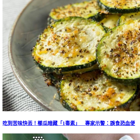
吃到苦味快丟！櫛瓜暗藏「1毒素」 專家示警：誤食恐血便