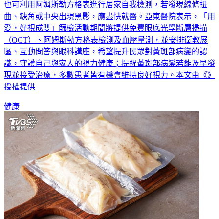
成均衡飲食習慣，多攝取深綠色蔬菜等富含葉黃素食物；民眾
也可利用阿姆斯勒方格表進行居家自我檢測，若發現線條扭
曲、缺角或中央出現黑影，應盡快就醫。亞東醫院表示，「用
愛，好視成雙」篩檢活動期間將提供免費眼底光學斷層掃描
（OCT）、阿姆斯勒方格表檢測及血壓量測，並安排衛教展
區、互動問答與眼科講座，希望提升民眾對黃斑部病變的認
識，守護自己與家人的視力健康；提醒黃斑部病變若能及早發
現並接受治療，多數患者皆有機會維持良好視力。本文由《》
授權提供
健康