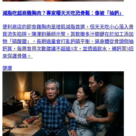
減脂吃超商雞胸肉？專家曝天天吃恐骨鬆：像被「抽鈣」
便利商店的即食雞胸肉是增肌減脂首選，但天天吃小心落入骨
質流失陷阱。陳澤鈞藥師示警，其軟嫩多汁關鍵在於加工添加
物「磷酸鹽」，長期過量會打亂鈣磷平衡、逼身體從骨頭倒抽
鈣質，每周食用次數建議不超過3次，並透過飲水、補鈣等5招
來保護骨骼。
健康