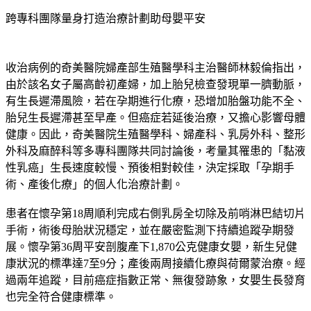
跨專科團隊量身打造治療計劃助母嬰平安
收治病例的奇美醫院婦產部生殖醫學科主治醫師林毅倫指出，
由於該名女子屬高齡初產婦，加上胎兒檢查發現單一臍動脈，
有生長遲滯風險，若在孕期進行化療，恐增加胎盤功能不全、
胎兒生長遲滯甚至早產。但癌症若延後治療，又擔心影響母體
健康。因此，奇美醫院生殖醫學科、婦產科、乳房外科、整形
外科及麻醉科等多專科團隊共同討論後，考量其罹患的「黏液
性乳癌」生長速度較慢、預後相對較佳，決定採取「孕期手
術、產後化療」的個人化治療計劃。
患者在懷孕第18周順利完成右側乳房全切除及前哨淋巴結切片
手術，術後母胎狀況穩定，並在嚴密監測下持續追蹤孕期發
展。懷孕第36周平安剖腹產下1,870公克健康女嬰，新生兒健
康狀況的標準達7至9分；產後兩周接續化療與荷爾蒙治療。經
過兩年追蹤，目前癌症指數正常、無復發跡象，女嬰生長發育