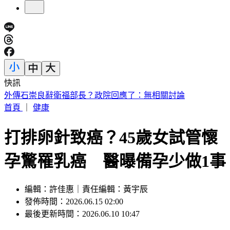
快訊
處置股新制上路！台股6檔10日「關禁閉」 均2分鐘撮合、
8/14出關
首頁
｜
健康
打排卵針致癌？45歲女試管懷
孕驚罹乳癌 醫曝備孕少做1事
編輯：許佳惠｜責任編輯：黃宇辰
發佈時間：2026.06.15 02:00
最後更新時間：2026.06.10 10:47