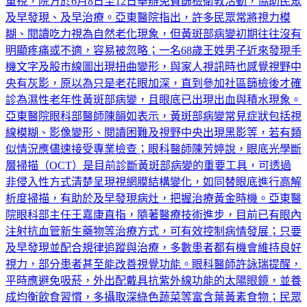
狀，可能是老年性黃斑部病變警訊；為提升民眾對眼底健康的
重視，院方於6月8日至12日舉辦免費篩檢衛教活動，協助民眾
及早發現、及早治療。亞東醫院指出，許多民眾常將視力模
糊、閱讀吃力視為自然老化現象，但黃斑部病變初期往往沒有
明顯疼痛或不適，容易被忽略；一名68歲王姓男子近來發現手
機文字及股市線圖出現扭曲變形，與家人視訊時也感覺視野中
央有灰影，原以為只是老花眼加深，直到參加社區篩檢後才確
診為濕性老年性黃斑部病變，且眼底已出現出血與積水現象。
亞東醫院眼科部醫師陳韻如表示，黃斑部病變常見症狀包括視
線模糊、影像變形、閱讀困難及視野中央出現黑影等，若有類
似情況應儘速接受專業檢查；眼科醫師陳芳婷說，眼底光學斷
層掃描（OCT）是目前診斷黃斑部病變的重要工具，可透過
非侵入性方式清楚呈現視網膜結構變化，如同替眼底進行高解
析度掃描，有助於及早發現病灶，把握治療黃金時機。亞東醫
院眼科部主任王嘉康直指，隨著醫療技術進步，目前已有眼內
注射抗血管新生藥物等治療方式，可有效控制病情發展；只要
及早發現並配合規律追蹤與治療，多數患者都有機會維持良好
視力，部分患者甚至能改善視覺功能。眼科醫師許詠瑞提醒，
平時應避免吸菸，外出配戴具抗紫外線功能的太陽眼鏡，並養