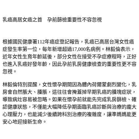
乳癌高居女癌之首　孕前篩檢重要性不容忽視
根據國民健康署112年癌症登記報告，乳癌已高居台灣女性癌
症發生率第一位，每年新增超過17,000名病例。林毅倫表示，
近年女性生育年齡延後，部分女性在接受不孕症療程時，正好
也進入乳癌好發年齡，因此孕前乳房健康檢查的重要性更不容
忽視。
林毅倫特別提醒，女性懷孕期間因為體內荷爾蒙劇烈變化，乳
房會自然脹大、腫脹，這往往會掩蓋掉早期乳癌的腫塊症狀，
導致病灶容易被忽略。如果在懷孕前就能先完成乳房篩檢、確
認健康狀態，不僅能大幅降低孕期面臨乳癌診斷與治療的龐大
心理壓力，也能減少後續跨科別治療的複雜度，讓準媽媽能更
安心地迎接新生命。