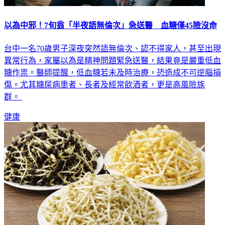
以為中邪！7旬翁「半夜語無倫次」急送醫 血糖僅45險沒命
台中一名70歲男子深夜突然語無倫次、認不得家人，甚至出現
異常行為，家屬以為是精神問題緊急送醫，結果竟是嚴重低血
糖作祟。醫師提醒，低血糖若未及時治療，恐造成不可逆腦損
傷。尤其糖尿病患者、長者及經常飲酒者，更是高風險族
群。
健康