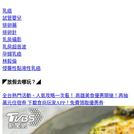
乳癌
試管嬰兒
排卵藥
排卵針
乳房攝影
乳房超音波
孕婦乳癌
林毅倫
侵襲性黏液性乳癌
◤放假去哪玩？◢
全台熱門活動、人氣攻略一次看！
高雄美食優惠開搶！再抽
萬元住宿券
下載食尚玩家APP！免費領取優惠券