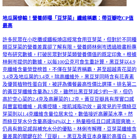
地瓜葉慘輸！營養師曝「豆芽菜」纖維稱霸：帶豆瓣吃CP值
最高
許多民眾在小吃攤或鐵板燒店經常食用豆芽菜，但對於不同種
類豆芽菜的營養差異卻了解有限。營養師林俐岑透過臉書粉專
發布研究數據，打破民眾對芽菜類營養價值的既定印象。根據
林俐岑提供的數據，以每100公克可食生重計算，黑豆芽以4.9
克纖維含量榮登榜首，不僅在芽菜界稱霸，甚至超越青花菜的
3.4克及地瓜葉的3.4克。除高纖維外，黑豆芽同時含有花青素
及優質植物性蛋白質，被評為備餐最高性價比選擇。排名第二
的黃豆芽纖維含量為2.5克，雖然比黑豆芽減少約一半，但仍
高於空心菜的2.4克及高麗菜的1.2克。黃豆豆瓣具有厚實口感
與豐富粗纖維，具備控糖、增肌減脂功效。最常見的平價綠豆
芽菜則以1.4克纖維含量位居末位，數值接近高麗菜水準。然
而綠豆芽水分含量高達94%以上，熱量極低且口感清甜爽脆，
仍具有飽足感與補充水分的優點。林俐岑解釋，豆芽菜纖維含