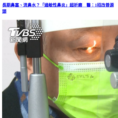
長期鼻塞、流鼻水？「過敏性鼻炎」超折磨 醫：1招改善源
頭