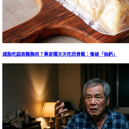
減脂吃超商雞胸肉？專家曝天天吃恐骨鬆：像被「抽鈣」