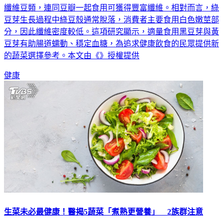
量差異的關鍵在於「豆瓣」。黑豆及黃豆本身屬於高蛋白、高
纖維豆類，連同豆瓣一起食用可獲得豐富纖維。相對而言，綠
豆芽生長過程中綠豆殼通常脫落，消費者主要食用白色嫩莖部
分，因此纖維密度較低。這項研究顯示，適量食用黑豆芽與黃
豆芽有助腸道蠕動、穩定血糖，為追求健康飲食的民眾提供新
的蔬菜選擇參考。本文由《》授權提供
健康