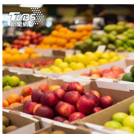
生菜未必最健康！醫揭5蔬菜「煮熟更營養」 2族群注意