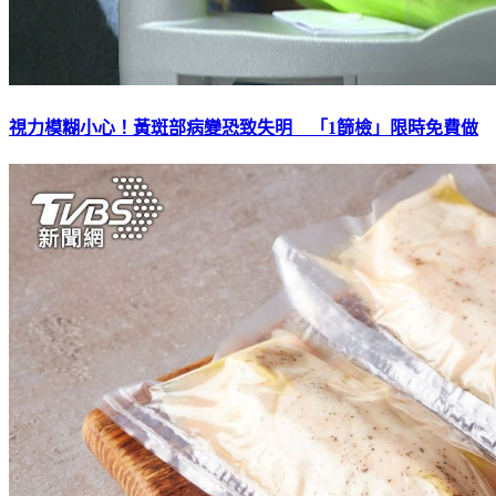
視力模糊小心！黃斑部病變恐致失明 「1篩檢」限時免費做