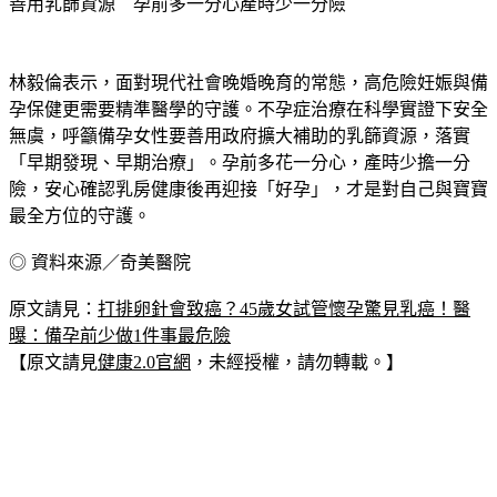
善用乳篩資源　孕前多一分心產時少一分險
林毅倫表示，面對現代社會晚婚晚育的常態，高危險妊娠與備
孕保健更需要精準醫學的守護。不孕症治療在科學實證下安全
無虞，呼籲備孕女性要善用政府擴大補助的乳篩資源，落實
「早期發現、早期治療」。孕前多花一分心，產時少擔一分
險，安心確認乳房健康後再迎接「好孕」，才是對自己與寶寶
最全方位的守護。
◎ 資料來源／奇美醫院
原文請見：
打排卵針會致癌？45歲女試管懷孕驚見乳癌！醫
曝：備孕前少做1件事最危險
【原文請見
健康2.0官網
，未經授權，請勿轉載。】