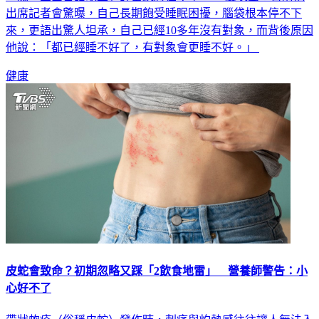
來，更語出驚人坦承，自己已經10多年沒有對象，而背後原因
他說：「都已經睡不好了，有對象會更睡不好。」
健康
皮蛇會致命？初期忽略又踩「2飲食地雷」 營養師警告：小
心好不了
帶狀皰疹（俗稱皮蛇）發作時，刺痛與灼熱感往往讓人無法入