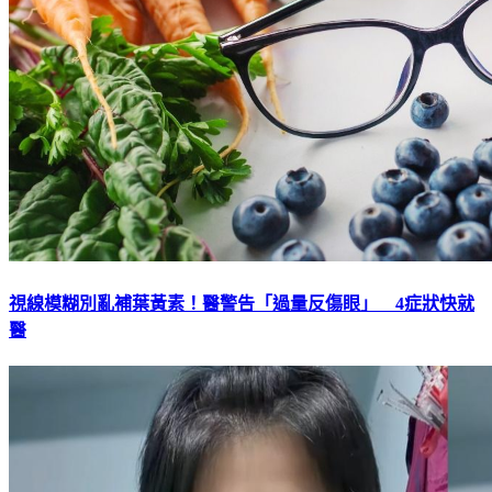
視線模糊別亂補葉黃素！醫警告「過量反傷眼」 4症狀快就
醫