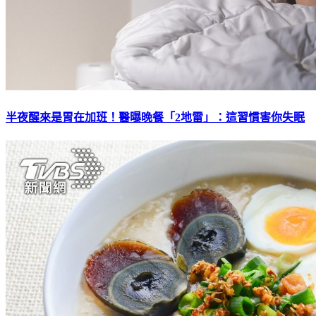
半夜醒來是胃在加班！醫曝晚餐「2地雷」：這習慣害你失眠