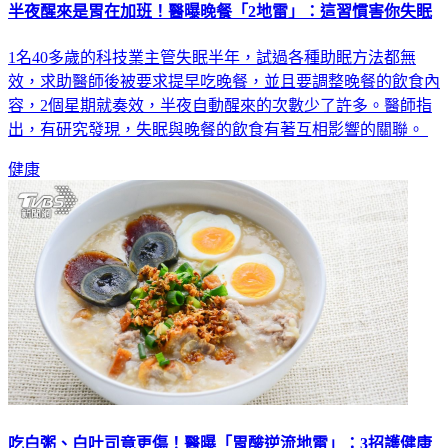
1名40多歲的科技業主管失眠半年，試過各種助眠方法都無
效，求助醫師後被要求提早吃晚餐，並且要調整晚餐的飲食內
容，2個星期就奏效，半夜自動醒來的次數少了許多。醫師指
出，有研究發現，失眠與晚餐的飲食有著互相影響的關聯。
健康
吃白粥、白吐司竟更傷！醫曝「胃酸逆流地雷」：3招護健康