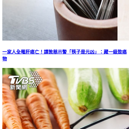
一家人全罹肝癌亡！譚敦慈示警「筷子是元凶」：藏一級致癌
物