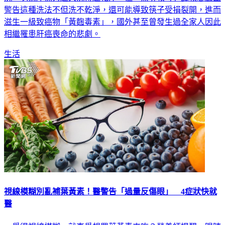
滋生一級致癌物「黃麴毒素」，國外甚至曾發生過全家人因此
相繼罹患肝癌喪命的悲劇。
生活
視線模糊別亂補葉黃素！醫警告「過量反傷眼」 4症狀快就
醫
一覺得視線模糊，就直覺想買葉黃素來吃？營養師提醒，眼睛