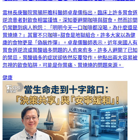
雲林長庚醫院胃腸肝膽科醫師卓韋儒指出，臨床上許多胃食道
逆流患者對飲食相當謹慎，深知要避開咖啡與甜食。然而診間
仍常聽到病人抱怨：「明明今天一口咖啡都沒喝，為什麼還是
胃燒燒？」其實不只咖啡+甜食是地獄組合，許多大家以為健
康的食物更是「偽裝炸彈」。卓韋儒醫師表示，近年來國人有
胃食道逆流或胃酸過多問題的人愈來愈多，許多人避開了已知
的禁忌，胃酸過多的症狀卻依然反覆發作。他點出兩大容易被
忽視的飲食陷阱，可能是你胃痛、胃燒燒的問題來源。
健康