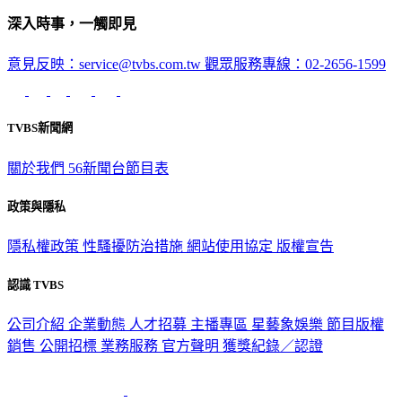
深入時事，一觸即見
意見反映：service@tvbs.com.tw
觀眾服務專線：02-2656-1599
TVBS新聞網
關於我們
56新聞台節目表
政策與隱私
隱私權政策
性騷擾防治措施
網站使用協定
版權宣告
認識 TVBS
公司介紹
企業動態
人才招募
主播專區
星藝象娛樂
節目版權
銷售
公開招標
業務服務
官方聲明
獲獎紀錄／認證