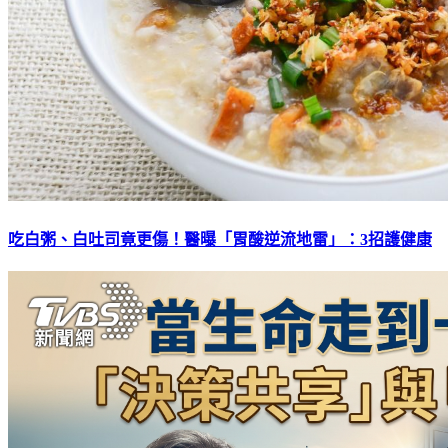
吃白粥、白吐司竟更傷！醫曝「胃酸逆流地雷」：3招護健康