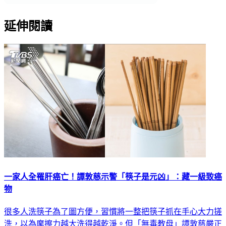
延伸閱讀
一家人全罹肝癌亡！譚敦慈示警「筷子是元凶」：藏一級致癌
物
很多人洗筷子為了圖方便，習慣將一整把筷子抓在手心大力搓
洗，以為摩擦力越大洗得越乾淨。但「無毒教母」譚敦慈嚴正
警告這種洗法不但洗不乾淨，還可能導致筷子受損裂開，進而