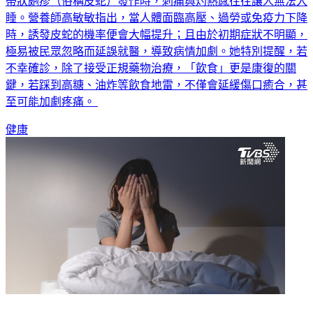
睡。營養師高敏敏指出，當人體面臨高壓、過勞或免疫力下降
時，誘發皮蛇的機率便會大幅提升；且由於初期症狀不明顯，
極易被民眾忽略而延誤就醫，導致病情加劇。她特別提醒，若
不幸確診，除了接受正規藥物治療，「飲食」更是康復的關
鍵，若踩到高糖、油炸等飲食地雷，不僅會延緩傷口癒合，甚
至可能加劇疼痛。
健康
半夜醒來是胃在加班！醫曝晚餐「2地雷」：這習慣害你失眠