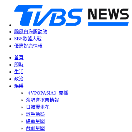
颱風白海豚動態
SBS歌謠大戰
優惠好康情報
首頁
即時
生活
政治
娛樂
《VPOPASIA》開播
演唱會搶票情報
日韓爆米花
歌手動態
綜藝星聞
戲劇星聞