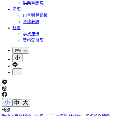
娛樂電影院
國際
川普對等關稅
全球必讀
社會
毒駕連爆
警察愛無限
更多
快訊