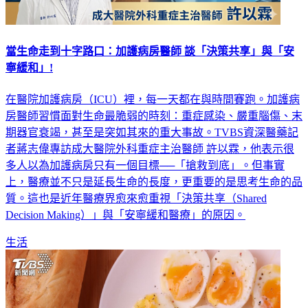
當生命走到十字路口：加護病房醫師 談「決策共享」與「安
寧緩和」!
在醫院加護病房（ICU）裡，每一天都在與時間賽跑。加護病
房醫師習慣面對生命最脆弱的時刻：重症感染、嚴重腦傷、末
期器官衰竭，甚至是突如其來的重大事故。TVBS資深醫藥記
者蔣志偉專訪成大醫院外科重症主治醫師 許以霖，他表示很
多人以為加護病房只有一個目標──「搶救到底」。但事實
上，醫療並不只是延長生命的長度，更重要的是思考生命的品
質。這也是近年醫療界愈來愈重視「決策共享（Shared
Decision Making）」與「安寧緩和醫療」的原因。
生活