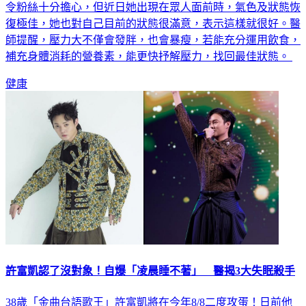
復極佳，她也對自己目前的狀態很滿意，表示這樣就很好。醫
師提醒，壓力大不僅會發胖，也會暴瘦，若能充分運用飲食，
補充身體消耗的營養素，能更快抒解壓力，找回最佳狀態。
健康
許富凱認了沒對象！自爆「凌晨睡不著」 醫揭3大失眠殺手
38歲「金曲台語歌王」許富凱將在今年8/8二度攻蛋！日前他
出席記者會驚曝，自己長期飽受睡眠困擾，腦袋根本停不下