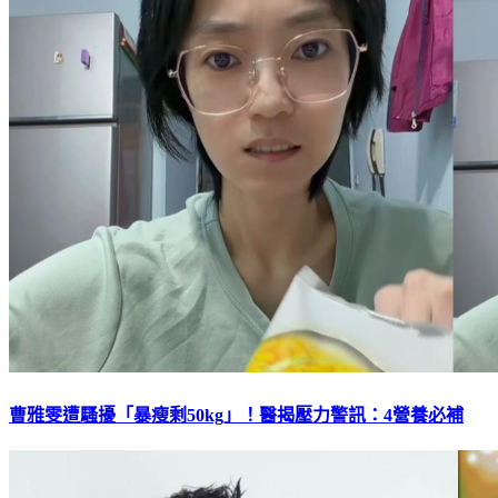
曹雅雯遭騷擾「暴瘦剩50kg」！醫揭壓力警訊：4營養必補