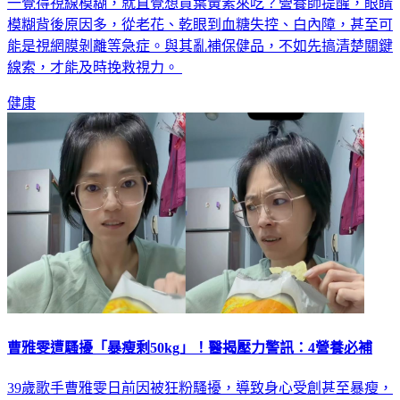
模糊背後原因多，從老花、乾眼到血糖失控、白內障，甚至可
能是視網膜剝離等急症。與其亂補保健品，不如先搞清楚關鍵
線索，才能及時挽救視力。
健康
曹雅雯遭騷擾「暴瘦剩50kg」！醫揭壓力警訊：4營養必補
39歲歌手曹雅雯日前因被狂粉騷擾，導致身心受創甚至暴瘦，
令粉絲十分擔心，但近日她出現在眾人面前時，氣色及狀態恢