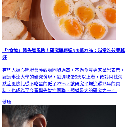
「1食物」降失智風險！研究曝每週5次低27％：越常吃效果越
好
有些人擔心吃蛋會導致膽固醇過高，不過食農專家韋恩表示，
羅馬琳達大學的研究發現，每週吃蛋5天以上者，確診阿茲海
默症風險比從不吃蛋的低了27％，該研究平均追蹤15年的資
料，也成為至今蛋與失智症關聯、規模最大的研究之一。
健康