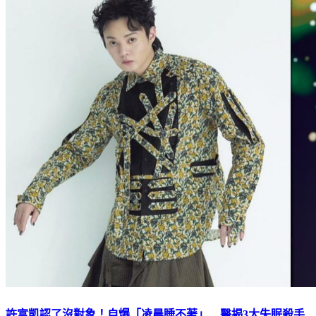
許富凱認了沒對象！自爆「凌晨睡不著」 醫揭3大失眠殺手