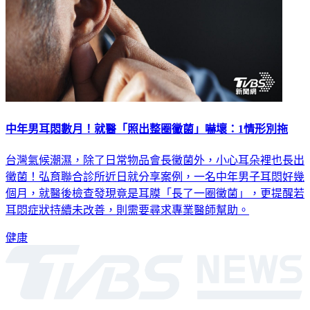
中年男耳悶數月！就醫「照出整圈黴菌」嚇壞：1情形別拖
台灣氣候潮濕，除了日常物品會長黴菌外，小心耳朵裡也長出
黴菌！弘育聯合診所近日就分享案例，一名中年男子耳悶好幾
個月，就醫後檢查發現竟是耳膜「長了一圈黴菌」，更提醒若
耳悶症狀持續未改善，則需要尋求專業醫師幫助。
健康