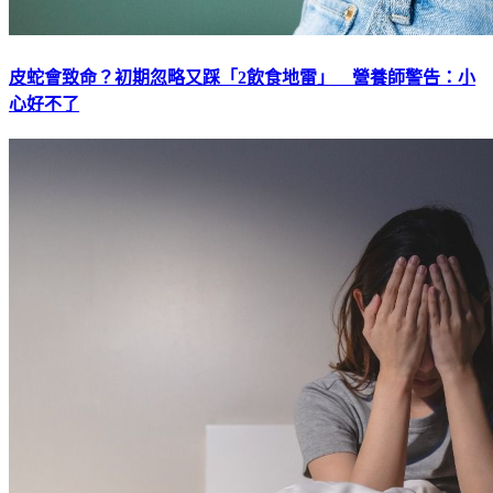
皮蛇會致命？初期忽略又踩「2飲食地雷」 營養師警告：小
心好不了