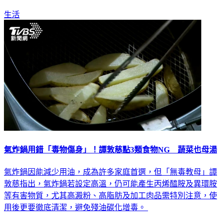
生活
氣炸鍋用錯「毒物傷身」！譚敦慈點3類食物NG 蔬菜也母湯
氣炸鍋因能減少用油，成為許多家庭首選，但「無毒教母」譚
敦慈指出，氣炸鍋若設定高溫，仍可能產生丙烯醯胺及異環胺
等有害物質，尤其高澱粉、高脂肪及加工肉品需特別注意，使
用後更要徹底清潔，避免殘油碳化增毒。