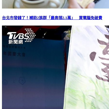
台北市發錢了！補助2族群「最高領2.1萬」 買電腦免破費