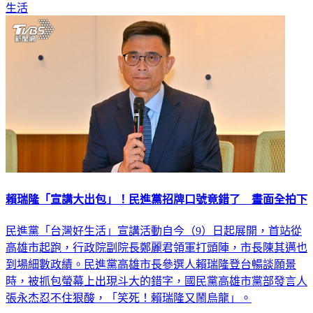
生活
賴瑞隆「宣講大出包」！民進黨招牌口號竟錯了 畫面全拍下
民進黨「台灣好生活」宣講活動自今（9）日起展開，首站從
高雄市起跑，行政院副院長鄭麗君領軍打頭陣，市長陳其邁也
到場細數政績。民進黨高雄市長參選人賴瑞隆登台暢談願景
時，被抓包螢幕上出現斗大的錯字，國民黨高雄市黨部發言人
張永杰忍不住狠酸，「笑死！賴瑞隆又鬧烏龍」。