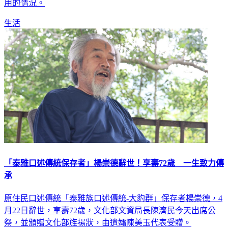
用的情況。
生活
「泰雅口述傳統保存者」楊崇德辭世！享壽72歲 一生致力傳
承
原住民口述傳統「泰雅族口述傳統-大豹群」保存者楊崇德，4
月22日辭世，享壽72歲，文化部文資局長陳濟民今天出席公
祭，並頒贈文化部旌揚狀，由遺孀陳美玉代表受贈。