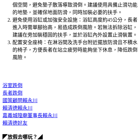
個空間，避免墊子散落導致滑倒。建議使用具備止滑功能
的地墊，並確保地面防滑，同時加裝必要的扶手。
避免使用浴缸或加強安全設施：浴缸高度約45公分，長者
進入時需單腳抬高，易造成跌倒風險。若無法拆除浴缸，
建議在旁加裝穩固的扶手，並於浴缸內外設置止滑裝置。
配置安全座椅：在淋浴間及洗手台附近擺放防滑且不積水
的椅子，方便長者在站立疲勞時能夠坐下休息，降低跌倒
風險。
浴室跌倒
長者跌倒
國策顧問賴永川
賴清德賴永川
嘉義城隍廟董事長賴永川
賴清德好友
◤放假去哪玩？◢