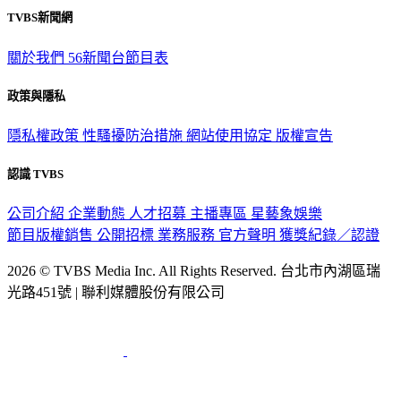
TVBS新聞網
關於我們
56新聞台節目表
政策與隱私
隱私權政策
性騷擾防治措施
網站使用協定
版權宣告
認識 TVBS
公司介紹
企業動態
人才招募
主播專區
星藝象娛樂
節目版權銷售
公開招標
業務服務
官方聲明
獲獎紀錄／認證
2026 © TVBS Media Inc. All Rights Reserved. 台北市內湖區瑞
光路451號 | 聯利媒體股份有限公司