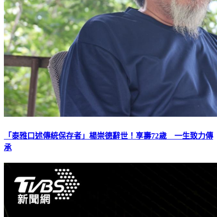
「泰雅口述傳統保存者」楊崇德辭世！享壽72歲 一生致力傳
承