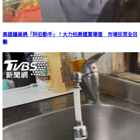
高雄議員遇「阿伯動手」！大力拍肩還罵壞蛋 市場民眾全目
擊