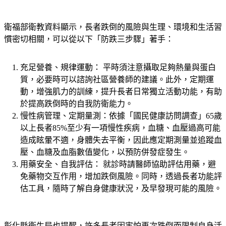
衛福部衛教資料顯示，長者跌倒的風險與生理、環境和生活習
慣密切相關，可以從以下「防跌三步驟」著手：
充足營養、規律運動： 平時須注意攝取足夠熱量與蛋白
質，必要時可以諮詢社區營養師的建議。此外，定期運
動，增強肌力的訓練，提升長者日常獨立活動功能，有助
於提高跌倒時的自我防衛能力。
慢性病管理、定期量測：依據「國民健康訪問調查」65歲
以上長者85%至少有一項慢性疾病，血糖、血壓過高可能
造成眩暈不適，身體失去平衡，因此應定期測量並追蹤血
壓、血糖及血脂數值變化，以預防併發症發生。
用藥安全、自我評估： 就診時請醫師協助評估用藥，避
免藥物交互作用，增加跌倒風險。同時，透過長者功能評
估工具，隨時了解自身健康狀況，及早發現可能的風險。
彰化縣衛生局也提醒，許多長者因害怕再次跌倒而限制自身活