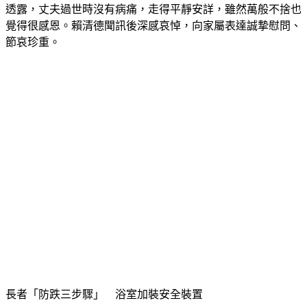
透露，丈夫過世時沒有病痛，走得平靜安詳，雖然萬般不捨也
覺得很感恩。賴清德聞訊後深感哀悼，向家屬表達誠摯慰問、
節哀珍重。
長者「防跌三步驟」　浴室加裝安全裝置