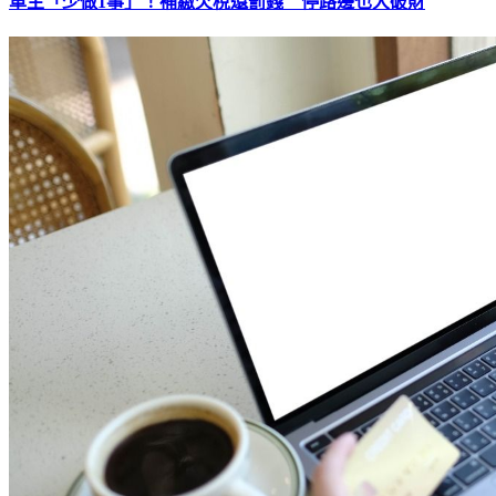
車主「少做1事」！補繳欠稅還罰錢 停路邊也大破財