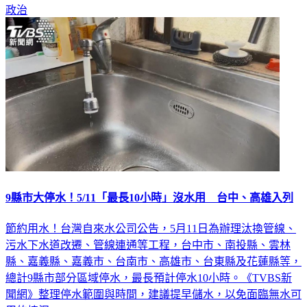
政治
9縣市大停水！5/11「最長10小時」沒水用 台中、高雄入列
節約用水！台灣自來水公司公告，5月11日為辦理汰換管線、
污水下水道改遷、管線連通等工程，台中市、南投縣、雲林
縣、嘉義縣、嘉義市、台南市、高雄市、台東縣及花蓮縣等，
總計9縣市部分區域停水，最長預計停水10小時。《TVBS新
聞網》整理停水範圍與時間，建議提早儲水，以免面臨無水可