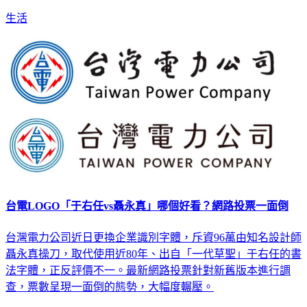
生活
台電LOGO「于右任vs聶永真」哪個好看？網路投票一面倒
台灣電力公司近日更換企業識別字體，斥資96萬由知名設計師
聶永真操刀，取代使用近80年、出自「一代草聖」于右任的書
法字體，正反評價不一。最新網路投票針對新舊版本進行調
查，票數呈現一面倒的態勢，大幅度輾壓。