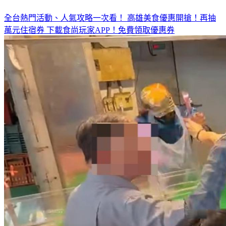
全台熱門活動、人氣攻略一次看！
高雄美食優惠開搶！再抽
萬元住宿券
下載食尚玩家APP！免費領取優惠券