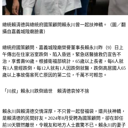
總統賴清德與總統府國策顧問賴永川曾一起扶神轎。（圖／翻
攝自嘉義城隍廟臉書）
總統府國策顧問、嘉義城隍廟榮譽董事長賴永川昨（9）日上
午傳出在住家浴室跌倒、陷入昏迷，緊急送醫搶救仍宣告不
治，享耆壽90歲。根據衛福部統計，65歲以上長者，每6人就
有1人曾經跌倒，每12人就有1人因跌倒就醫，跌倒高居國人65
歲以上事故傷害死亡原因的第二位，千萬不可輕忽。
「川叔」賴永川跌倒過世　賴清德哀悼不捨
賴永川與賴清德交情深厚，不只曾一起發福袋，還共扶神轎，
是賴清德的民間好友。2024年8月受聘為國策顧問，卻在卸任
前10天驟然離世，令親友和地方人士震驚不已。賴永川的妻子