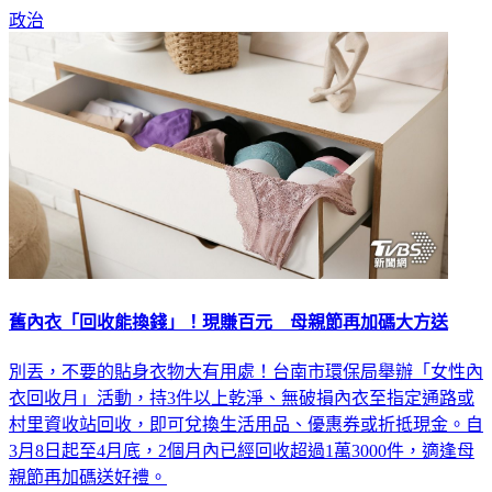
政治
舊內衣「回收能換錢」！現賺百元 母親節再加碼大方送
別丟，不要的貼身衣物大有用處！台南市環保局舉辦「女性內
衣回收月」活動，持3件以上乾淨、無破損內衣至指定通路或
村里資收站回收，即可兌換生活用品、優惠券或折抵現金。自
3月8日起至4月底，2個月內已經回收超過1萬3000件，適逢母
親節再加碼送好禮。