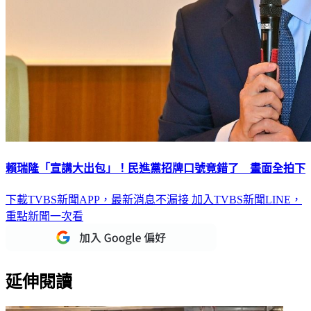
賴瑞隆「宣講大出包」！民進黨招牌口號竟錯了 畫面全拍下
下載TVBS新聞APP，最新消息不漏接
加入TVBS新聞LINE，
重點新聞一次看
延伸閱讀