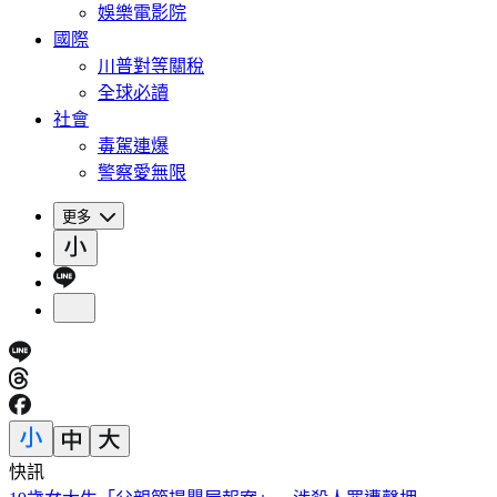
娛樂電影院
國際
川普對等關稅
全球必讀
社會
毒駕連爆
警察愛無限
更多
快訊