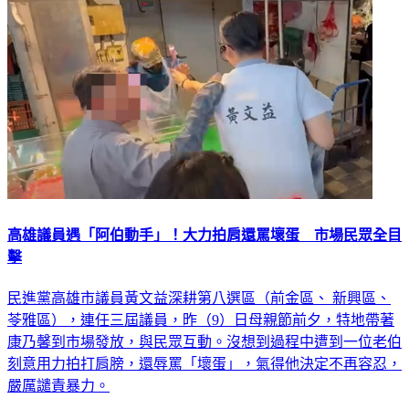
高雄議員遇「阿伯動手」！大力拍肩還罵壞蛋 市場民眾全目
擊
民進黨高雄市議員黃文益深耕第八選區（前金區、 新興區、
苓雅區），連任三屆議員，昨（9）日母親節前夕，特地帶著
康乃馨到市場發放，與民眾互動。沒想到過程中遭到一位老伯
刻意用力拍打肩膀，還辱罵「壞蛋」，氣得他決定不再容忍，
嚴厲譴責暴力。