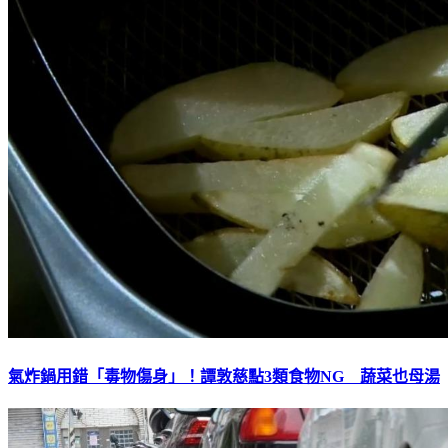
氣炸鍋用錯「毒物傷身」！譚敦慈點3類食物NG 蔬菜也母湯