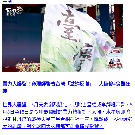
生活
業力大爆裂！命理師警告台灣「激進反噬」 大陸慘4災難狂
襲
世界大震盪！5月天象劇烈變化，吠陀占星權威李靜唯示警，5
月8日至15日是今年最關鍵的業力轉折期，太陽、水星與即將
脫離甘丹塔的戰神火星三星合相在牡羊座，匯聚成一股極端強
大的能量，對全球四大板塊都可能會造成影響。