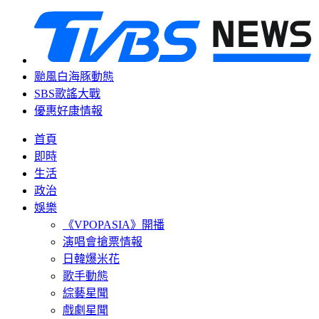
颱風白海豚動態
SBS歌謠大戰
優惠好康情報
首頁
即時
生活
政治
娛樂
《VPOPASIA》開播
演唱會搶票情報
日韓爆米花
歌手動態
綜藝星聞
戲劇星聞