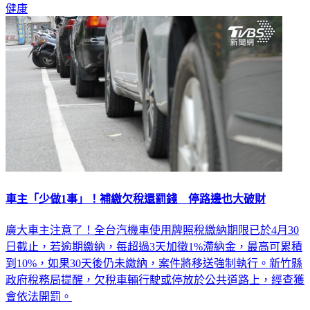
健康
車主「少做1事」！補繳欠稅還罰錢 停路邊也大破財
廣大車主注意了！全台汽機車使用牌照稅繳納期限已於4月30
日截止，若逾期繳納，每超過3天加徵1%滯納金，最高可累積
到10%，如果30天後仍未繳納，案件將移送強制執行。新竹縣
政府稅務局提醒，欠稅車輛行駛或停放於公共道路上，經查獲
會依法開罰。