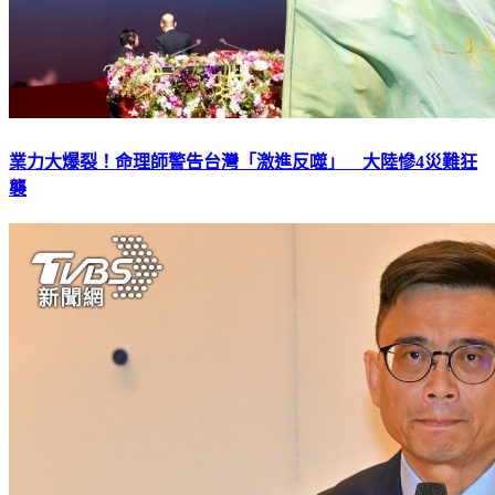
業力大爆裂！命理師警告台灣「激進反噬」 大陸慘4災難狂
襲