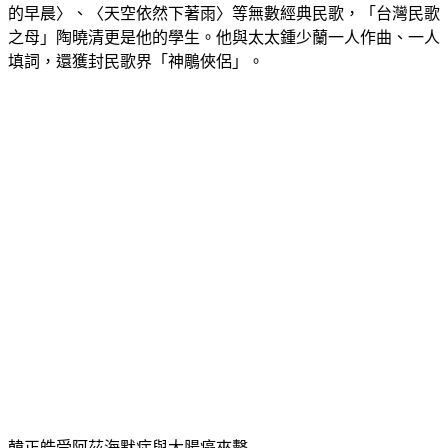
的早晨〉、〈天空依然下著雨〉等無數經典民歌，「台灣民歌
之母」陶曉清更是他的學生。他與太太鍾少蘭一人作曲、一人
填詞，還獲封民歌界「神鵰俠侶」。
韓正皓受阿茲海默症與大腸癌夾擊