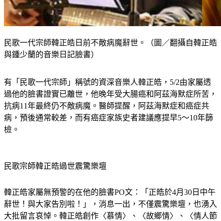
民歌一代宗師韓正皓日前不敵病魔辭世。（圖／翻攝自韓正皓
與鍾少蘭的音樂日記臉書）
有「民歌一代宗師」稱號的資深音樂人韓正皓，5/2由家屬透
過他的臉書證實已離世，他晚年受大腸癌和阿茲海默症所苦，
抗病11年最終仍不敵病魔。醫師提醒，阿茲海默症和癌症共
病，預後通常較差，而有癌症家族史者建議應提早5～10年篩
檢。
民歌宗師韓正皓過世震驚樂壇
韓正皓家屬無預警的在他的臉書PO文：「正皓於4月30日中午
辭世！與大家告別啦！」，消息一出，不僅震驚樂壇，也湧入
大批留言哀悼。韓正皓創作〈慕情〉、〈故鄉情〉、〈情人節