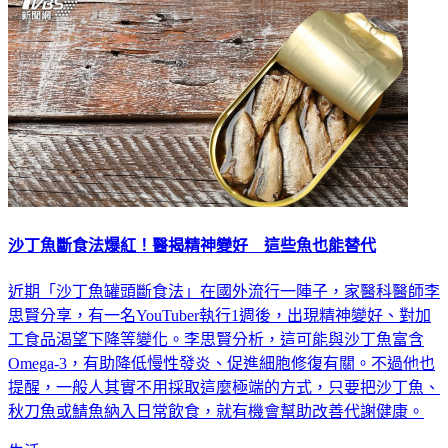
沙丁魚斷食法爆紅！醫揭精神變好 這些魚也能替代
近期「沙丁魚罐頭斷食法」在國外流行一陣子，家醫科醫師李
思賢分享，有一名YouTuber執行1週後，出現精神變好、對加
工食品渴望下降等變化。李思賢分析，這可能與沙丁魚富含
Omega-3，有助降低慢性發炎、促進細胞修復有關。不過他也
提醒，一般人其實不用採取這麼極端的方式，只要把沙丁魚、
秋刀魚或鯖魚納入日常飲食，就有機會幫助改善代謝健康。