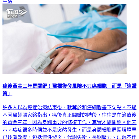
生活
癌後黃金三年是關鍵！醫揭復發風險不只癌細胞 而是「這體
質」
許多人以為癌症治療結束後，就等於和癌細胞畫下句點。不過
基因醫師張家銘指出，癌後真正關鍵的階段，往往是在治療後
的黃金三年，因為身體重要的修復工作，其實才剛開始。他表
示，癌症很多時候並不是突然發生，而是身體細胞周圍環境早
已逐漸改變，包括慢性發炎、代謝失衡、長期壓力、睡眠不佳