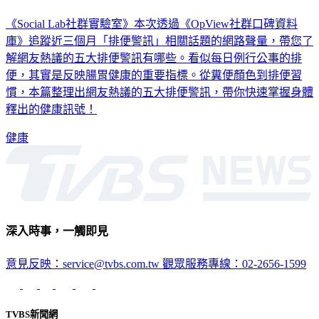
《Social Lab社群實驗室》本次透過《OpView社群口碑資料
庫》追蹤近三個月「排便警訊」相關話題的網路聲量，帶您了
解網友熱議的五大排便警訊有哪些。看似每日例行公事的排
便，其實是反映腸胃健康的重要指標。從糞便顏色到排便習
慣，本篇整理出網友熱議的五大排便警訊，帶你快速掌握身體
釋出的健康訊號！
健康
深入時事，一觸即見
意見反映：service@tvbs.com.tw
觀眾服務專線：02-2656-1599
TVBS新聞網