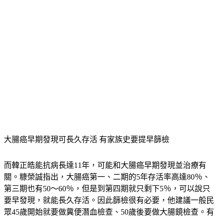
大腸癌早期發現可長久存活 有家族史要提早篩檢
而韓正皓能抗病長達11年，可能和大腸癌早期發現並治療有
關。糠榮誠指出，大腸癌第一、二期的5年存活率高達80％、
第三期也有50～60％，但是到第四期就只剩下5％，可以說只
要早發現，就能長久存活。因此篩檢很有必要，他建議一般民
眾45歲開始就要做糞便潛血檢查、50歲後要做大腸鏡檢查。有