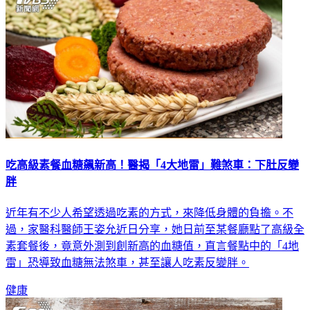
吃高級素餐血糖飆新高！醫揭「4大地雷」難煞車：下肚反變
胖
近年有不少人希望透過吃素的方式，來降低身體的負擔。不
過，家醫科醫師王姿允近日分享，她日前至某餐廳點了高級全
素套餐後，竟意外測到創新高的血糖值，直言餐點中的「4地
雷」恐導致血糖無法煞車，甚至讓人吃素反變胖。
健康