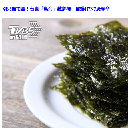
別只顧拍照！台東「鳥海」藏危機 醫爆H7N7恐奪命