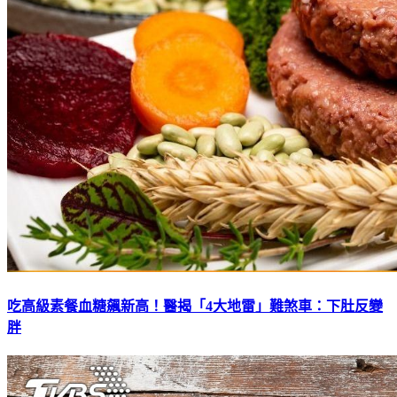
吃高級素餐血糖飆新高！醫揭「4大地雷」難煞車：下肚反變
胖