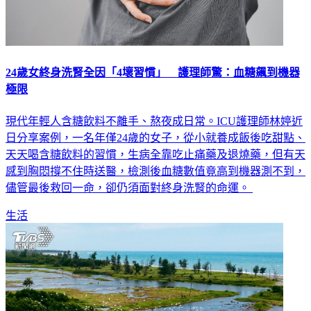
24歲女終身洗腎全因「4壞習慣」 護理師驚：血糖飆到機器
極限
現代年輕人含糖飲料不離手、熬夜成日常。ICU護理師林婷近
日分享案例，一名年僅24歲的女子，從小就養成飯後吃甜點、
天天喝含糖飲料的習慣，生病全靠吃止痛藥及退燒藥，但有天
感到胸悶撐不住時送醫，檢測後血糖數值竟高到機器測不到，
儘管最後救回一命，卻仍須面對終身洗腎的命運。
生活