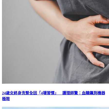
24歲女終身洗腎全因「4壞習慣」 護理師驚：血糖飆到機器
極限