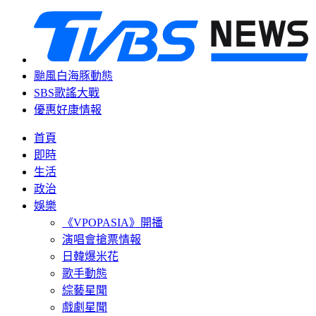
颱風白海豚動態
SBS歌謠大戰
優惠好康情報
首頁
即時
生活
政治
娛樂
《VPOPASIA》開播
演唱會搶票情報
日韓爆米花
歌手動態
綜藝星聞
戲劇星聞