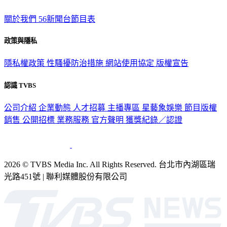
關於我們
56新聞台節目表
政策與隱私
隱私權政策
性騷擾防治措施
網站使用協定
版權宣告
認識 TVBS
公司介紹
企業動態
人才招募
主播專區
星藝象娛樂
節目版權
銷售
公開招標
業務服務
官方聲明
獲獎紀錄／認證
2026 © TVBS Media Inc. All Rights Reserved. 台北市內湖區瑞
光路451號 | 聯利媒體股份有限公司