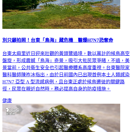
別只顧拍照！台東「鳥海」藏危機 醫爆H7N7恐奪命
台東太麻里近日迎來壯觀的黃頭鷺過境，數以萬計的候鳥高空
盤旋，形成震撼「鳥海」奇景，吸引大批民眾爭睹，不過，美
景當前，公共衛生安全也引起醫療體系高度重視。台東醫院家
醫科醫師陳祚冰指出，由於日前國內已出現首例本土人類感染
H7N7 亞型 A 型流感病例，且台東正處於候鳥遷徙的關鍵路
徑，民眾在親近自然時，務必提高自身的防疫措施。
健康