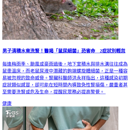
男子清積水竟洗腎！醫揭「鼠尿細菌」恐害命 2症狀別輕忽
每逢梅雨季、颱風或豪雨過後，地下室積水與排水溝往往成為
鼠患溫床，而老鼠尿液中潛藏的鉤端螺旋體細菌，正是一種容
易被忽視的致命威脅。腎臟科醫師洪永祥指出，這種感染初期
症狀類似感冒，卻可能在短時間內導致急性腎損傷，嚴重者甚
至需要洗腎或危及生命，提醒民眾務必提高警覺。
健康