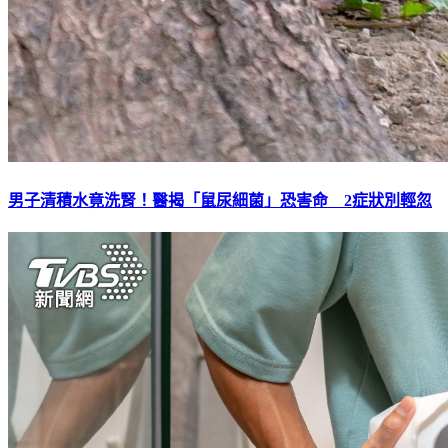
男子清積水竟洗腎！醫揭「鼠尿細菌」恐害命 2症狀別輕忽