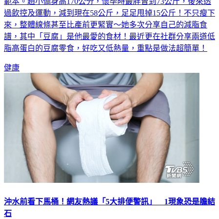
範本。趙小僑身高170公分，懷孕時最胖曾到73公斤，後來透
過飲控及運動，減到現在58公斤，足足甩掉15公斤！不只瘦下
來，整體線條甚至比產前更緊實～她多次分享自己的減脂食
譜，其中「豆腐」是他最愛的食材！最近更在社群分享兩道低
脂高蛋白的豆腐零食，好吃又低熱量，重點是做法超簡單！
健康
沖水前看下馬桶！網友熱議「5大排便警訊」 1現象恐是膽結
石