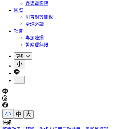
娛樂電影院
國際
川普對等關稅
全球必讀
社會
毒駕連爆
警察愛無限
更多
快訊