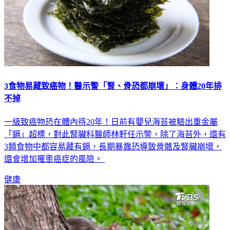
3食物易藏致癌物！醫示警「腎、骨恐都崩壞」：身體20年排
不掉
一級致癌物恐在體內待20年！日前有嬰兒海苔被驗出重金屬
「鎘」超標，對此腎臟科醫師林軒任示警，除了海苔外，還有
3類食物中都容易藏有鎘，長期暴露恐導致骨骼及腎臟崩壞，
還會增加罹患癌症的風險。
健康