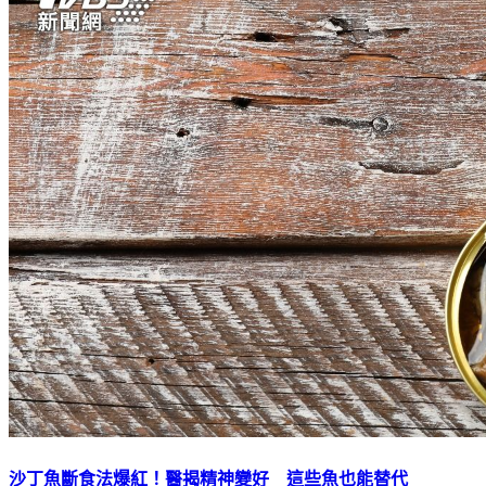
沙丁魚斷食法爆紅！醫揭精神變好 這些魚也能替代