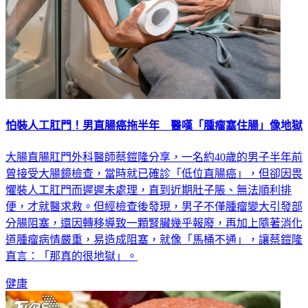
怕裝人工肛門！男直腸癌拖半年 醫嘆「腫瘤塞住腸」像地獄
大腸直腸肛門外科醫師蔡鎧隆分享，一名約40歲的男子半年前
曾接受大腸鏡檢查，當時就已確診「低位直腸癌」，但卻因畏
懼裝人工肛門而遲遲未處理，直到近期肚子脹、無法順利排
便，才就醫求救。但經檢查後發現，男子不僅腫瘤變大引發部
分腸阻塞，還因轉移導致一顆腎臟幾乎報廢，再加上隨著消化
道腫瘤病情嚴重，易造成阻塞，就像「馬桶不通」，讓蔡鎧隆
直言：「那真的很地獄」。
健康