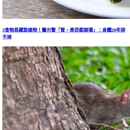
3食物易藏致癌物！醫示警「腎、骨恐都崩壞」：身體20年排
不掉