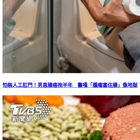
怕裝人工肛門！男直腸癌拖半年 醫嘆「腫瘤塞住腸」像地獄