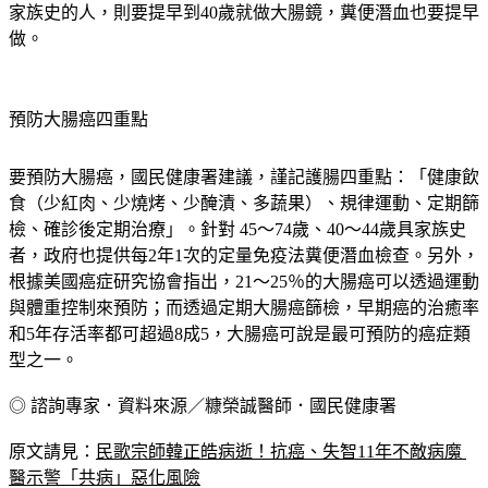
家族史的人，則要提早到40歲就做大腸鏡，糞便潛血也要提早
做。
預防大腸癌四重點
要預防大腸癌，國民健康署建議，謹記護腸四重點：「健康飲
食（少紅肉、少燒烤、少醃漬、多蔬果）、規律運動、定期篩
檢、確診後定期治療」。針對 45～74歲、40～44歲具家族史
者，政府也提供每2年1次的定量免疫法糞便潛血檢查。另外，
根據美國癌症研究協會指出，21～25％的大腸癌可以透過運動
與體重控制來預防；而透過定期大腸癌篩檢，早期癌的治癒率
和5年存活率都可超過8成5，大腸癌可說是最可預防的癌症類
型之一。
◎ 諮詢專家．資料來源／糠榮誠醫師．國民健康署
原文請見：
民歌宗師韓正皓病逝！抗癌、失智11年不敵病魔 
醫示警「共病」惡化風險