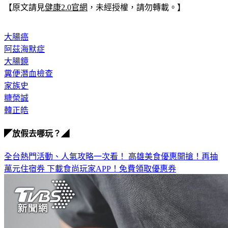
【原文請見
健康2.0官網
，未經授權，請勿轉載。】
大腸癌
阿茲海默症
大腸鏡
糞便潛血檢查
家族史
糠榮誠
韓正皓
◤放假去哪玩？◢
全台熱門活動、人氣攻略一次看！
高雄美食優惠開搶！再抽
萬元住宿券
下載食尚玩家APP！免費領取優惠券