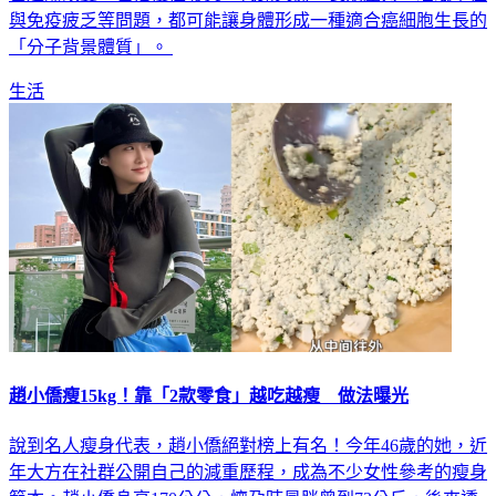
與免疫疲乏等問題，都可能讓身體形成一種適合癌細胞生長的
「分子背景體質」。
生活
趙小僑瘦15kg！靠「2款零食」越吃越瘦 做法曝光
說到名人瘦身代表，趙小僑絕對榜上有名！今年46歲的她，近
年大方在社群公開自己的減重歷程，成為不少女性參考的瘦身