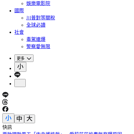
娛樂電影院
國際
川普對等關稅
全球必讀
社會
毒駕連爆
警察愛無限
更多
快訊