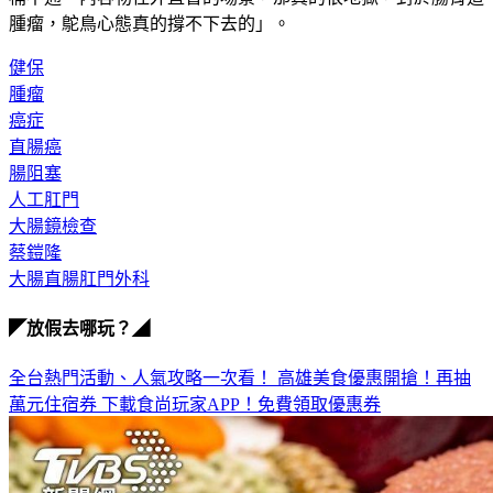
腫瘤，鴕鳥心態真的撐不下去的」。
健保
腫瘤
癌症
直腸癌
腸阻塞
人工肛門
大腸鏡檢查
蔡鎧隆
大腸直腸肛門外科
◤放假去哪玩？◢
全台熱門活動、人氣攻略一次看！
高雄美食優惠開搶！再抽
萬元住宿券
下載食尚玩家APP！免費領取優惠券