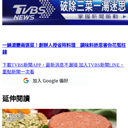
一鍋湯變兩道菜！創辦人授省時料理 調味料迷思害你花冤枉
錢
下載TVBS新聞APP，最新消息不漏接
加入TVBS新聞LINE，
重點新聞一次看
延伸閱讀