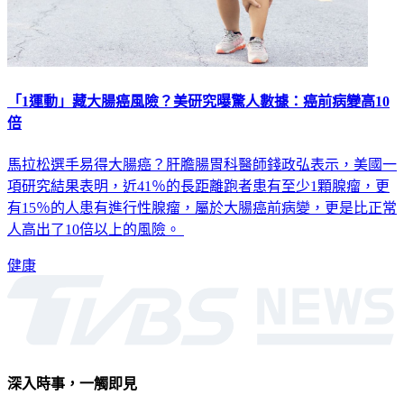
「1運動」藏大腸癌風險？美研究曝驚人數據：癌前病變高10
倍
馬拉松選手易得大腸癌？肝膽腸胃科醫師錢政弘表示，美國一
項研究結果表明，近41％的長距離跑者患有至少1顆腺瘤，更
有15％的人患有進行性腺瘤，屬於大腸癌前病變，更是比正常
人高出了10倍以上的風險。
健康
深入時事，一觸即見