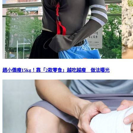
趙小僑瘦15kg！靠「2款零食」越吃越瘦 做法曝光