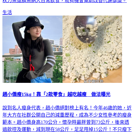
秋刀魚或鯖魚納入日常飲食，就有機會幫助改善代謝健康。
生活
趙小僑瘦15kg！靠「2款零食」越吃越瘦 做法曝光
說到名人瘦身代表，趙小僑絕對榜上有名！今年46歲的她，近
年大方在社群公開自己的減重歷程，成為不少女性參考的瘦身
範本。趙小僑身高170公分，懷孕時最胖曾到73公斤，後來透
過飲控及運動，減到現在58公斤，足足甩掉15公斤！不只瘦下