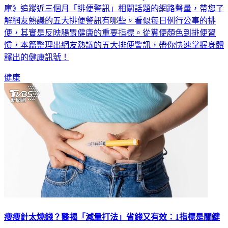
庫》追蹤近三個月「排便警訊」相關話題的網路聲量，帶您了
解網友熱議的五大排便警訊有哪些。看似每日例行公事的排
便，其實是反映腸胃健康的重要指標。從糞便顏色到排便習
慣，本篇整理出網友熱議的五大排便警訊，帶你快速掌握身體
釋出的健康訊號！
健康
瘦瘦針太燒錢？醫揭「減量打法」省錢又有效：1指標是關鍵