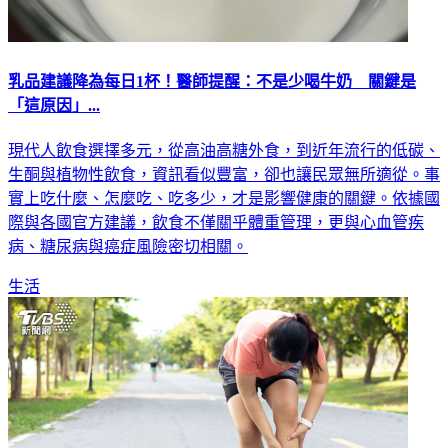
乳品建議降為每日1杯！醫師提醒：不是少喝牛奶 關鍵是
「這原因」...
現代人飲食選擇多元，從高油高糖外食，到近年流行的低碳、
生酮與植物性飲食，資訊看似豐富，卻也讓民眾無所適從。事
實上吃什麼、怎麼吃、吃多少，才是影響健康的關鍵。依據國
際與各國官方建議，飲食不僅關乎體重管理，更與心血管疾
病、糖尿病與癌症風險密切相關。
生活