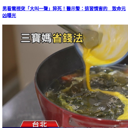
男看電視突「大叫一聲」猝死！醫示警：這習慣害的 致命元
凶曝光