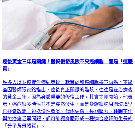
癌後黃金三年是關鍵！醫揭復發風險不只癌細胞 而是「這體
質」
許多人以為癌症治療結束後，就等於和癌細胞畫下句點。不過
基因醫師張家銘指出，癌後真正關鍵的階段，往往是在治療後
的黃金三年，因為身體重要的修復工作，其實才剛開始。他表
示，癌症很多時候並不是突然發生，而是身體細胞周圍環境早
已逐漸改變，包括慢性發炎、代謝失衡、長期壓力、睡眠不佳
與免疫疲乏等問題，都可能讓身體形成一種適合癌細胞生長的
「分子背景體質」。