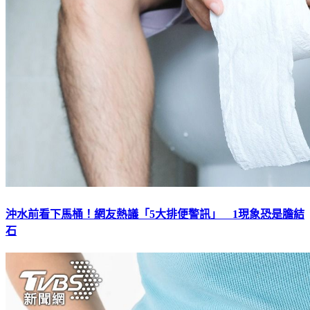
沖水前看下馬桶！網友熱議「5大排便警訊」 1現象恐是膽結
石