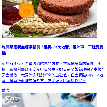
吃高級素餐血糖飆新高！醫揭「4大地雷」難煞車：下肚反變
胖
近年有不少人希望透過吃素的方式，來降低身體的負擔。不
過，家醫科醫師王姿允近日分享，她日前至某餐廳點了高級全
素套餐後，竟意外測到創新高的血糖值，直言餐點中的「4地
雷」恐導致血糖無法煞車，甚至讓人吃素反變胖。
健康