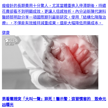
瘦瘦針的長期費用十分驚人，尤其當體重進入停滯期後，持續
花費卻看不到明顯成效，更讓人倍感挫折。內分泌新陳代謝科
醫師蔡明劼分享一項國際期刊最新研究，使用「結構化降階治
療」，不僅能有效維持減重成果，還能大幅降低用藥成本。
健康
男看電視突「大叫一聲」猝死！醫示警：這習慣害的 致命元
凶曝光