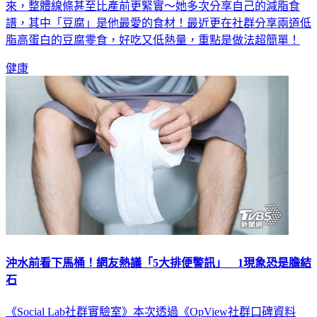
來，整體線條甚至比產前更緊實～她多次分享自己的減脂食
譜，其中「豆腐」是他最愛的食材！最近更在社群分享兩道低
脂高蛋白的豆腐零食，好吃又低熱量，重點是做法超簡單！
健康
沖水前看下馬桶！網友熱議「5大排便警訊」 1現象恐是膽結
石
《Social Lab社群實驗室》本次透過《OpView社群口碑資料