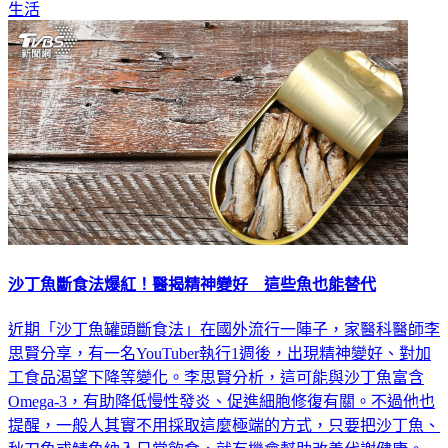
生活
沙丁魚斷食法爆紅！醫揭精神變好 這些魚也能替代
近期「沙丁魚罐頭斷食法」在國外流行一陣子，家醫科醫師李
思賢分享，有一名YouTuber執行1週後，出現精神變好、對加
工食品渴望下降等變化。李思賢分析，這可能與沙丁魚富含
Omega-3，有助降低慢性發炎、促進細胞修復有關。不過他也
提醒，一般人其實不用採取這麼極端的方式，只要把沙丁魚、