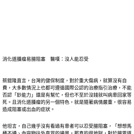
消化道腫瘤易腸阻塞　醫嘆：沒人能忍受
蔡鎧隆直言，台灣的健保制度，對於重大傷病，就算沒有自
費，大多數情況上也都可遵循國際公認的治療指引治療，不能
否認「鈔能力」還是有幫忙，但也不至於沒錢就叫病患回家等
死。且消化道腫瘤的另一個特色，就是隨著病情嚴重，很容易
造成阻塞或出血的症狀。
他坦言，自己幾乎沒有看過有患者可以忍受腸阻塞，「想想馬
桶不通、內容物往外直冒的場景，那真的很地獄，對於腸胃道