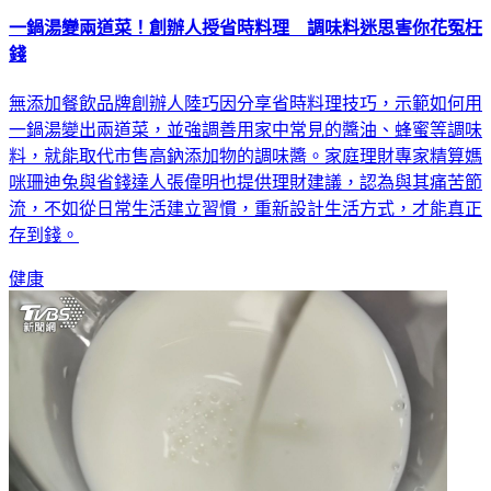
一鍋湯變兩道菜！創辦人授省時料理 調味料迷思害你花冤枉
錢
無添加餐飲品牌創辦人陸巧因分享省時料理技巧，示範如何用
一鍋湯變出兩道菜，並強調善用家中常見的醬油、蜂蜜等調味
料，就能取代市售高鈉添加物的調味醬。家庭理財專家精算媽
咪珊迪兔與省錢達人張偉明也提供理財建議，認為與其痛苦節
流，不如從日常生活建立習慣，重新設計生活方式，才能真正
存到錢。
健康