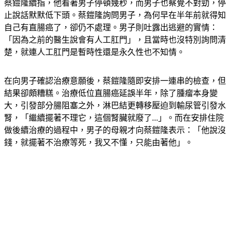
蔡鎧隆續指，他看著男子停頓幾秒，而男子也察覺不對勁，停
止說話默默低下頭。蔡鎧隆詢問男子，為何早在半年前就得知
自己有直腸癌了，卻仍不處理。男子則吐露出逃避的實情：
「因為之前的醫生說會有人工肛門」，且當時也沒特別詢問清
楚，就連人工肛門是暫時性還是永久性也不知情。
在向男子確認治療意願後，蔡鎧隆隨即安排一連串的檢查，但
結果卻頗糟糕。治療低位直腸癌延誤半年，除了腫瘤本身變
大，引發部分腸阻塞之外，淋巴結更轉移壓迫到輸尿管引發水
腎，「繼續擺著不理它，這個腎臟就廢了...」。而在安排住院
做後續治療的過程中，男子的母親才向蔡鎧隆表示：「他說沒
錢，就擺著不治療等死，我又不懂，只能由著他」。