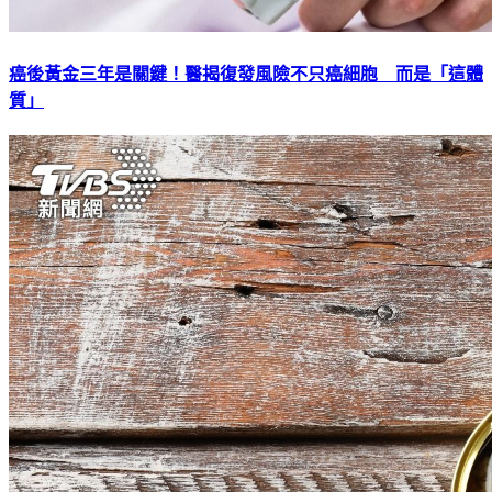
癌後黃金三年是關鍵！醫揭復發風險不只癌細胞 而是「這體
質」