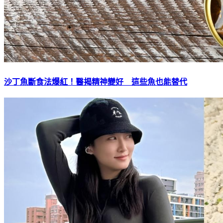
沙丁魚斷食法爆紅！醫揭精神變好 這些魚也能替代