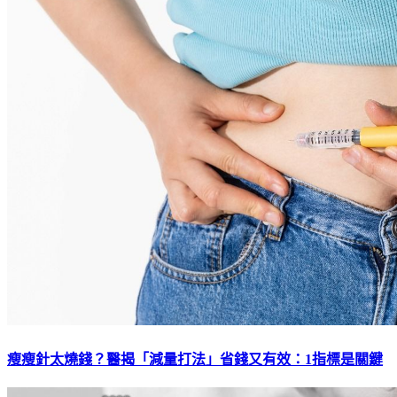
瘦瘦針太燒錢？醫揭「減量打法」省錢又有效：1指標是關鍵