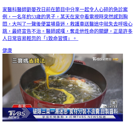
家醫科醫師劉晏孜日前在節目中分享一起令人心碎的急診案
例，一名年約53歲的男子，某天在家中看電視時突然感到胸
悶，大叫了一聲後便當場昏迷，救護車送醫途中就失去呼吸心
跳，最終宣告不治。醫師感嘆，奪走他性命的關鍵，正是許多
人日常容易輕忽的「1致命習慣」。
健康