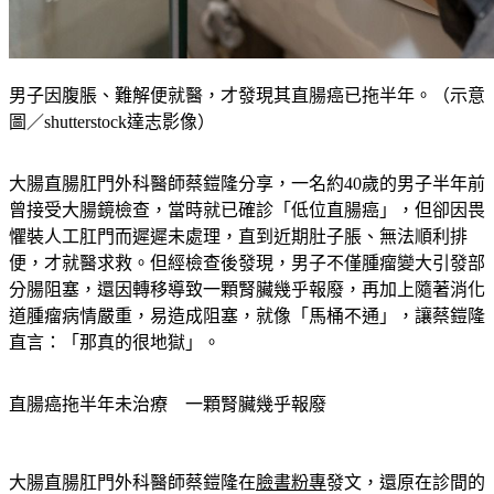
男子因腹脹、難解便就醫，才發現其直腸癌已拖半年。（示意
圖／shutterstock達志影像）
大腸直腸肛門外科醫師蔡鎧隆分享，一名約40歲的男子半年前
曾接受大腸鏡檢查，當時就已確診「低位直腸癌」，但卻因畏
懼裝人工肛門而遲遲未處理，直到近期肚子脹、無法順利排
便，才就醫求救。但經檢查後發現，男子不僅腫瘤變大引發部
分腸阻塞，還因轉移導致一顆腎臟幾乎報廢，再加上隨著消化
道腫瘤病情嚴重，易造成阻塞，就像「馬桶不通」，讓蔡鎧隆
直言：「那真的很地獄」。
直腸癌拖半年未治療　一顆腎臟幾乎報廢
大腸直腸肛門外科醫師蔡鎧隆在
臉書粉專
發文，還原在診間的