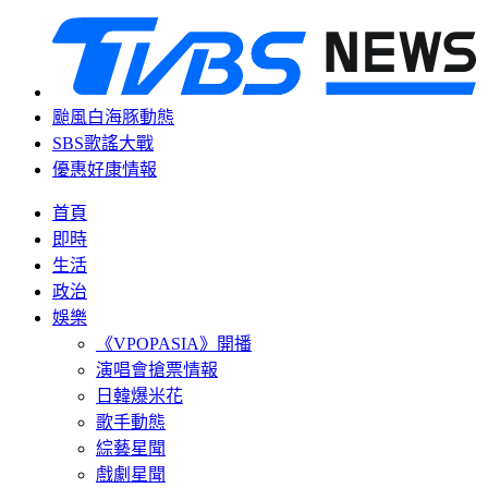
颱風白海豚動態
SBS歌謠大戰
優惠好康情報
首頁
即時
生活
政治
娛樂
《VPOPASIA》開播
演唱會搶票情報
日韓爆米花
歌手動態
綜藝星聞
戲劇星聞