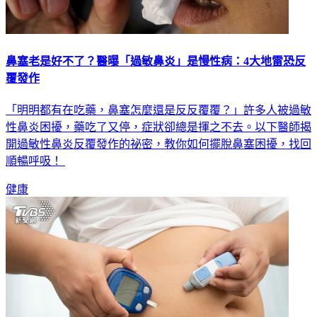
鼻塞老是好不了？醫曝「過敏鼻炎」是慢性病：4大地雷恐反
覆發作
「明明都有在吃藥，鼻塞怎麼還是反反覆覆？」許多人被過敏
性鼻炎困擾，藥吃了又停，症狀卻總是揮之不去。以下醫師揭
開過敏性鼻炎反覆發作的祕密，教你如何擺脫鼻塞困擾，找回
順暢呼吸！
健康