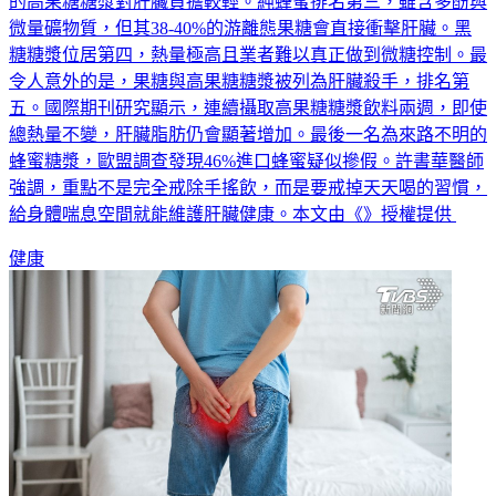
出。純蔗糖糖漿排名第二，需要酵素分解才能吸收，比游離態
的高果糖糖漿對肝臟負擔較輕。純蜂蜜排名第三，雖含多酚與
微量礦物質，但其38-40%的游離態果糖會直接衝擊肝臟。黑
糖糖漿位居第四，熱量極高且業者難以真正做到微糖控制。最
令人意外的是，果糖與高果糖糖漿被列為肝臟殺手，排名第
五。國際期刊研究顯示，連續攝取高果糖糖漿飲料兩週，即使
總熱量不變，肝臟脂肪仍會顯著增加。最後一名為來路不明的
蜂蜜糖漿，歐盟調查發現46%進口蜂蜜疑似摻假。許書華醫師
強調，重點不是完全戒除手搖飲，而是要戒掉天天喝的習慣，
給身體喘息空間就能維護肝臟健康。本文由《》授權提供
健康