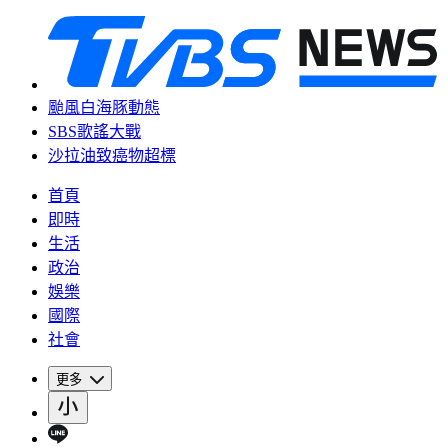
颱風白海豚動態
SBS歌謠大戰
沙拉油致癌物超標
首頁
即時
生活
政治
娛樂
國際
社會
更多