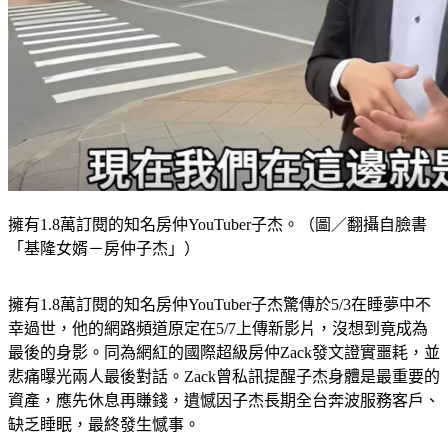
擁有1.8萬訂閱的知名房仲YouTuber子杰。（圖／翻攝自臉書
「基隆女婿－房仲子杰」）
擁有1.8萬訂閱的知名房仲YouTuber子杰驚傳於5/3在睡夢中不
幸過世，他的網路頻道原定在5/7上傳新影片，沒想到竟成為
最後的身影。同為網紅的國際超級房仲Zack發文證實噩耗，並
悲痛曝光兩人最後對話。Zack曾私訊提醒子杰身體是最重要的
資產，應先休息再賺錢，遺憾因子杰長期全台奔波服務客戶、