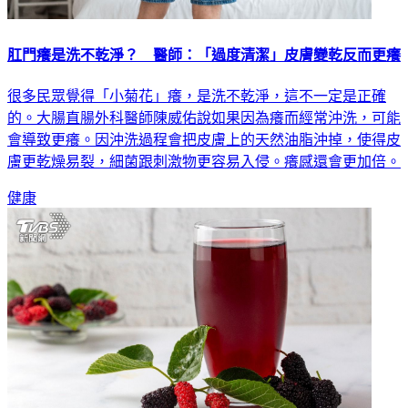
肛門癢是洗不乾淨？ 醫師：「過度清潔」皮膚變乾反而更癢
很多民眾覺得「小菊花」癢，是洗不乾淨，這不一定是正確
的。大腸直腸外科醫師陳威佑說如果因為癢而經常沖洗，可能
會導致更癢。因沖洗過程會把皮膚上的天然油脂沖掉，使得皮
膚更乾燥易裂，細菌跟刺激物更容易入侵。癢感還會更加倍。
健康