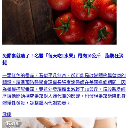
免節食就瘦了！名醫「每天吃1水果」甩肉10公斤 脂肪狂消
耗
一顆紅色的番茄，看似平凡無奇，卻可能是改變體態與健康的
關鍵。精準預防醫學會理事長張家銘醫師在美國進修期間，因
為餐餐搭配番茄，竟意外發現體重減輕了10公斤，這段親身經
歷讓他開始探究番茄對人體代謝的影響，也發現番茄能降低身
體慢性發炎，調整體內代謝節奏。
健康