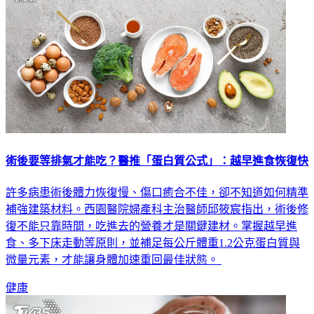
術後要等排氣才能吃？醫推「蛋白質公式」：越早進食恢復快
許多病患術後體力恢復慢、傷口癒合不佳，卻不知道如何精準
補強建築材料。西園醫院婦產科主治醫師邱筱宸指出，術後修
復不能只靠時間，吃進去的營養才是關鍵建材。掌握越早進
食、多下床走動等原則，並補足每公斤體重1.2公克蛋白質與
微量元素，才能讓身體加速重回最佳狀態。
健康