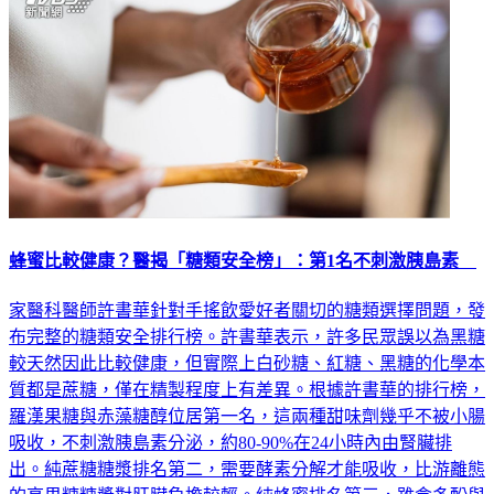
蜂蜜比較健康？醫揭「糖類安全榜」：第1名不刺激胰島素
家醫科醫師許書華針對手搖飲愛好者關切的糖類選擇問題，發
布完整的糖類安全排行榜。許書華表示，許多民眾誤以為黑糖
較天然因此比較健康，但實際上白砂糖、紅糖、黑糖的化學本
質都是蔗糖，僅在精製程度上有差異。根據許書華的排行榜，
羅漢果糖與赤藻糖醇位居第一名，這兩種甜味劑幾乎不被小腸
吸收，不刺激胰島素分泌，約80-90%在24小時內由腎臟排