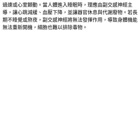
林謂文醫師指出，先天性心律不整可能在睡夢中誘發心室心搏
過速或心室顫動。當人體進入睡眠時，理應由副交感神經主
導，讓心跳減緩、血壓下降，並讓器官休息與代謝廢物。若長
期不睡覺或熬夜，副交感神經將無法發揮作用，導致身體機能
無法重新開機，細胞也難以排除毒物。