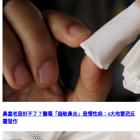
鼻塞老是好不了？醫曝「過敏鼻炎」是慢性病：4大地雷恐反
覆發作