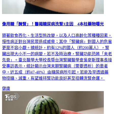
像用糖「醃腎」！醫揭糖尿病洗腎3主因 4本柱藥物曝光
隨著飲食西化、生活型態改變，以及人口高齡化等種種因素，
慢性病正對台灣民眾造成威脅；其中「腎臟病」對國人的危害
更是不容小覷。據統計，約有12%的國人（約200萬人），腎
臟出現大小不一的病變，若不及時治療，腎臟功能恐將「未老
先衰」。臺北醫學大學校長暨台灣腎臟醫學會吳麥斯理事長接
受專訪表示，統計顯示台灣末期腎臟病（需要透析）的患者
中，近五成（約47-48%）由糖尿病所引起。若能及早透過藥
物控糖、減重，有望維持腎功能良好甚至扭轉洗腎命運。
健康