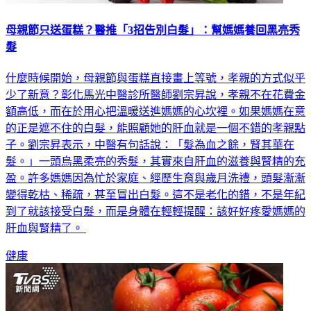
母親節只送蛋糕？醫推「3招告別白髮」：幫媽媽養回黑亮秀
髮
什麼時候開始，母親節與蛋糕直接畫上等號，孝親的方式似乎
少了新意？彰化馬光中醫診所醫師劉宗昇說，孝親不在花費金
額高低，而在於用心把溫暖送進媽媽的心坎裡。如果媽媽在意
的正是遮不住的白髮，能照顧她的肝血就是一個不錯的孝親點
子。劉宗昇表示，中醫有句話說：「髮為血之餘，腎其華在
髮。」一頭烏黑柔亮的秀髮，其實來自肝血的滋養與腎精的充
盈。許多媽媽因為忙於家庭、經歷生育與歲月洗禮，頭髮漸漸
變得乾枯、稀疏，甚至冒出白髮。這不是老化的錯，不是年紀
到了就該接受白髮，而是身體在輕輕提醒：該好好疼愛媽媽的
肝血與腎精了。
健康