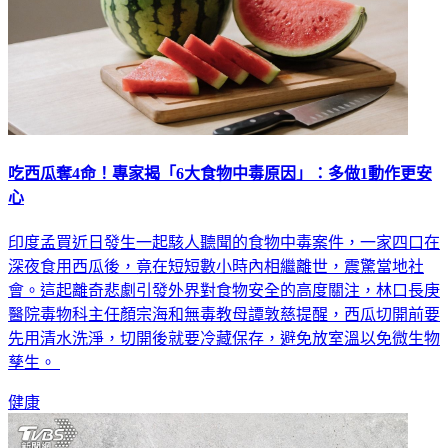
吃西瓜奪4命！專家揭「6大食物中毒原因」：多做1動作更安
心
印度孟買近日發生一起駭人聽聞的食物中毒案件，一家四口在
深夜食用西瓜後，竟在短短數小時內相繼離世，震驚當地社
會。這起離奇悲劇引發外界對食物安全的高度關注，林口長庚
醫院毒物科主任顏宗海和無毒教母譚敦慈提醒，西瓜切開前要
先用清水洗淨，切開後就要冷藏保存，避免放室溫以免微生物
孳生。
健康