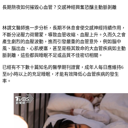
長期熬夜如何摧毀心血管？交感神經興奮恐釀主動脈剝離
林謂文醫師進一步分析，長期不休息會使交感神經持續作用，
不斷分泌壓力荷爾蒙，導致血管收縮、血壓上升。久而久之會
產生劇烈的血壓波動，進而引發嚴重的血管意外，例如腦中
風、腦出血、心肌梗塞，甚至是極其致命的大血管疾病如主動
脈剝離，這些都與睡眠不足或品質不佳密切相關。
已經有不下數十篇知名的醫學期刊證實，成年人每日應維持6
至8小時以上的充足睡眠，才能有效降低心血管疾病的發生
率。