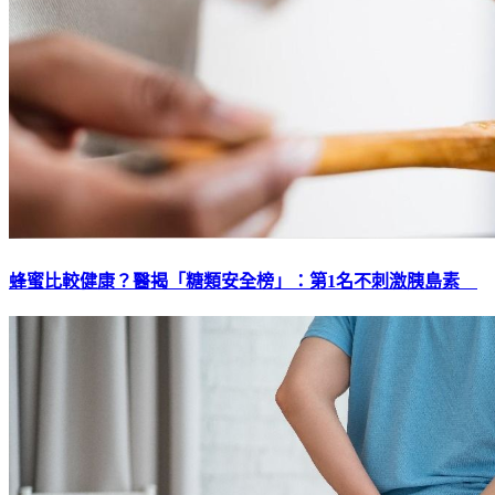
蜂蜜比較健康？醫揭「糖類安全榜」：第1名不刺激胰島素