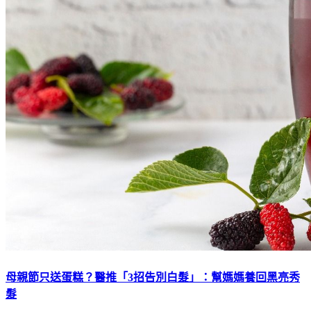
母親節只送蛋糕？醫推「3招告別白髮」：幫媽媽養回黑亮秀
髮