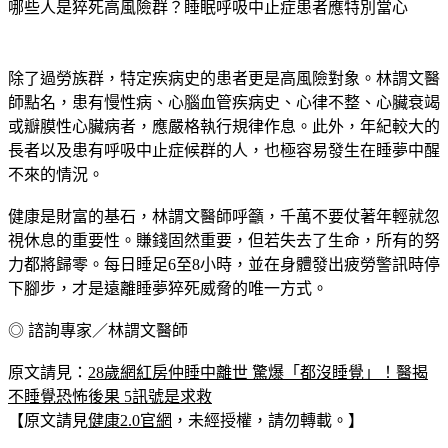
哪些人是猝死高風險群？睡眠呼吸中止症患者應特別當心
除了過勞族群，特定疾病史的患者更是高風險對象。林謂文醫
師點名，患有慢性病、心腦血管疾病史、心律不整、心臟衰竭
或瓣膜性心臟病者，應嚴格執行規律作息。此外，年紀較大的
長者以及患有呼吸中止症候群的人，也極容易發生在睡夢中醒
不來的情況。
健康是財富的基石，林謂文醫師呼籲，千萬不要仗著年輕就忽
視休息的重要性。賺錢固然重要，但若失去了生命，所有的努
力都將歸零。每日睡足6至8小時，並在身體發出疲勞警訊時停
下腳步，才是遠離睡夢猝死威脅的唯一方式。
◎ 諮詢專家／林謂文醫師
原文請見：
28歲網紅房仲睡中離世 驚爆「都沒睡覺」！醫揭
不睡覺恐怖後果 5訊號是求救
【原文請見
健康2.0官網
，未經授權，請勿轉載。】