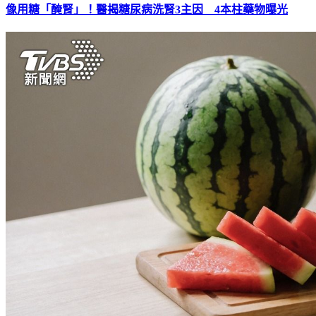
像用糖「醃腎」！醫揭糖尿病洗腎3主因 4本柱藥物曝光