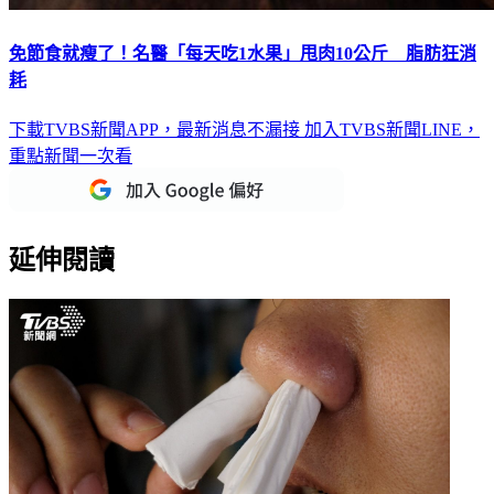
免節食就瘦了！名醫「每天吃1水果」甩肉10公斤 脂肪狂消
耗
下載TVBS新聞APP，最新消息不漏接
加入TVBS新聞LINE，
重點新聞一次看
延伸閱讀