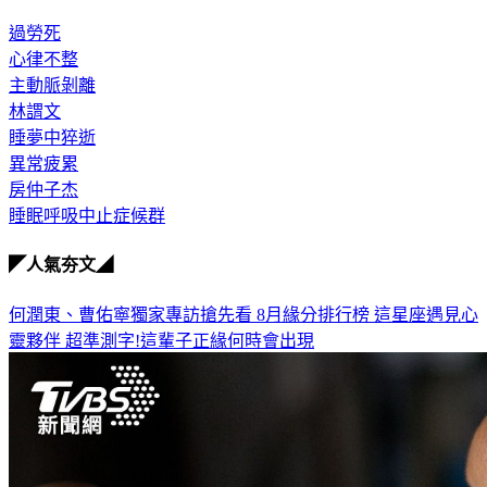
過勞死
心律不整
主動脈剝離
林謂文
睡夢中猝逝
異常疲累
房仲子杰
睡眠呼吸中止症候群
◤人氣夯文◢
何潤東、曹佑寧獨家專訪搶先看
8月緣分排行榜 這星座遇見心
靈夥伴
超準測字!這輩子正緣何時會出現