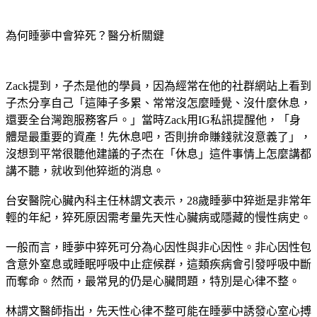
缺乏睡眠，最終發生憾事。
為何睡夢中會猝死？醫分析關鍵
Zack提到，子杰是他的學員，因為經常在他的社群網站上看到
子杰分享自己「這陣子多累、常常沒怎麼睡覺、沒什麼休息，
還要全台灣跑服務客戶。」當時Zack用IG私訊提醒他，「身
體是最重要的資產！先休息吧，否則拚命賺錢就沒意義了」，
沒想到平常很聽他建議的子杰在「休息」這件事情上怎麼講都
講不聽，就收到他猝逝的消息。
台安醫院心臟內科主任林謂文表示，28歲睡夢中猝逝是非常年
輕的年紀，猝死原因需考量先天性心臟病或隱藏的慢性病史。
一般而言，睡夢中猝死可分為心因性與非心因性。非心因性包
含意外窒息或睡眠呼吸中止症候群，這類疾病會引發呼吸中斷
而奪命。然而，最常見的仍是心臟問題，特別是心律不整。