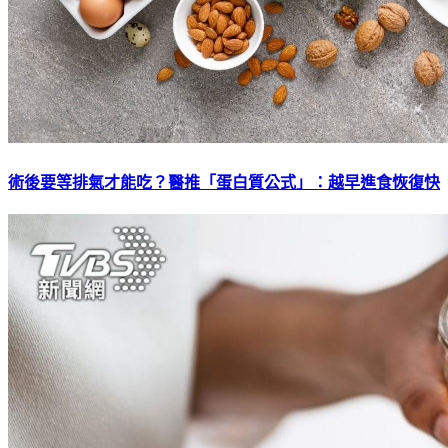
術後要等排氣才能吃？醫推「蛋白質公式」：越早進食恢復快