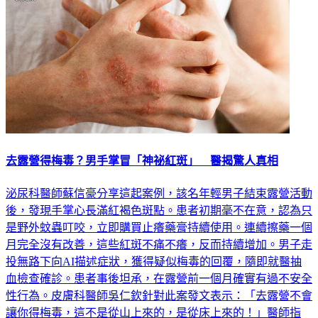
去露營得梅毒？男手掌冒「神祕紅斑」 醫揭驚人真相
泌尿科醫師蘇信豪分享這起案例，該名年輕男子結束露營活動
後，發現手掌心長滿紅褐色斑點。患者初期毫不在意，認為只
是野外蚊蟲叮咬，立即購買止癢藥膏持續使用。連續擦藥一個
月完全沒有改善，這些紅斑不痛不癢，反而持續增加。男子走
投無路下向AI描述症狀，獲得疑似梅毒的回覆，隨即就醫抽
血檢查確診。患者事後坦承，在露營前一個月確實有過不安全
性行為。皮膚科醫師吳仁欽針對此案發文表示：「去露營不會