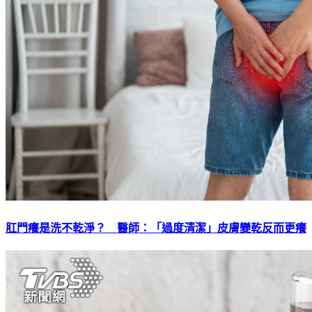
肛門癢是洗不乾淨？ 醫師：「過度清潔」皮膚變乾反而更癢