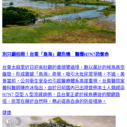
別只顧拍照！台東「鳥海」藏危機 醫爆H7N7恐奪命
台東太麻里近日迎來壯觀的黃頭鷺過境，數以萬計的候鳥高空
盤旋，形成震撼「鳥海」奇景，吸引大批民眾爭睹，不過，美
景當前，公共衛生安全也引起醫療體系高度重視。台東醫院家
醫科醫師陳祚冰指出，由於日前國內已出現首例本土人類感染
H7N7 亞型 A 型流感病例，且台東正處於候鳥遷徙的關鍵路
徑，民眾在親近自然時，務必提高自身的防疫措施。
健康