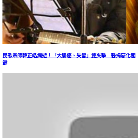
民歌宗師韓正皓病逝！「大腸癌、失智」雙夾擊 醫揭惡化關
鍵