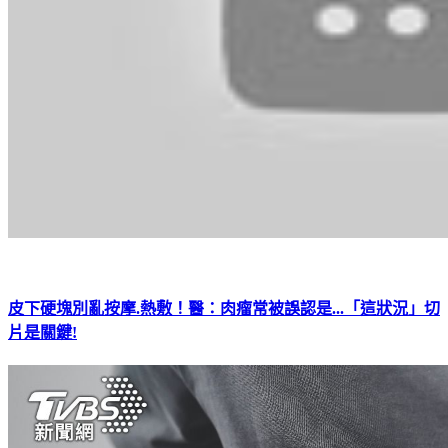
皮下硬塊別亂按摩.熱敷！醫：肉瘤常被誤認是...「這狀況」切
片是關鍵!