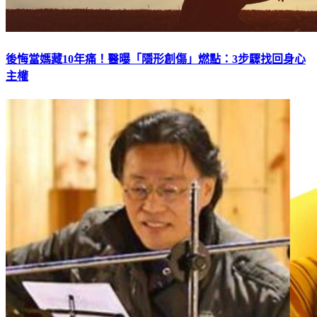
後悔當媽藏10年痛！醫曝「隱形創傷」燃點：3步驟找回身心
主權