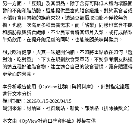
另一方面，「豆類」及其製品，除了含有可降低人體內壞膽固
醇的不飽和脂肪酸，還能提供豐富的膳食纖維。對於素食者或
不偏好食用肉類的族群來說，透過豆類攝取油脂不僅較無負
擔，也能一次滿足多種營養需求。而「酪梨」同樣也富含不飽
和脂肪酸與膳食纖維，不少民眾會將其切片入菜，或打成酪梨
牛奶飲用，在提升飽足感的同時，也能兼顧美味與健康。
想要吃得健康，與其一味避開油脂，不如將重點放在如何「選
對油、吃對量」。下次在規劃飲食菜單時，不妨參考網友熱議
的這五種好油脂食物，建立適合自己的飲食習慣，讓身體獲得
更全面的營養。
本分析報告使用《OpView社群口碑資料庫》，針對指定議題
進行文本分析
觀測期間：2026/01/15-2026/04/15
觀測來源：討論區、社群網站、新聞、部落格（排除抽獎文）
本文由《
OpView社群口碑資料庫
》授權提供