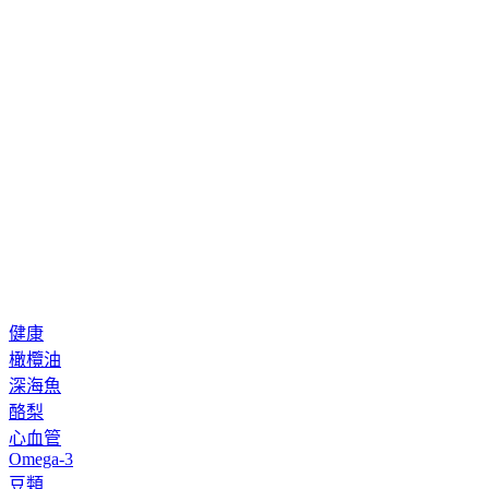
健康
橄欖油
深海魚
酪梨
心血管
Omega-3
豆類