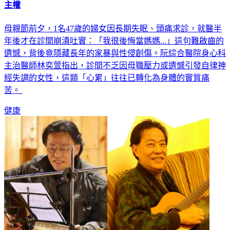
主權
母親節前夕，1名47歲的婦女因長期失眠、頭痛求診，就醫半
年後才在診間崩潰吐實：「我很後悔當媽媽...」這句難啟齒的
遺憾，背後竟隱藏長年的家暴與性侵創傷。阮綜合醫院身心科
主治醫師林奕萱指出，診間不乏因母職壓力或遺憾引發自律神
經失調的女性，這類「心累」往往已轉化為身體的實質痛
苦。
健康