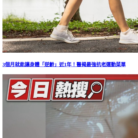
3個月就能讓身體「逆齡」近1年！醫揭最強抗老運動菜單