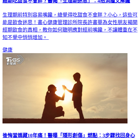
經期吃甜食不會胖？醫揭「生理期迷思」：4招消腫又解饞
生理期前特別容易嘴饞，總覺得吃甜食不會胖？小心，這些可
能是飲食迷思！書心健康管理診所院長許書華為女性朋友揭開
經期飲食的真相，教你如何聰明應對經前嘴饞，不讓體重在不
知不覺中悄悄增加。
健康
後悔當媽藏10年痛！醫曝「隱形創傷」燃點：3步驟找回身心