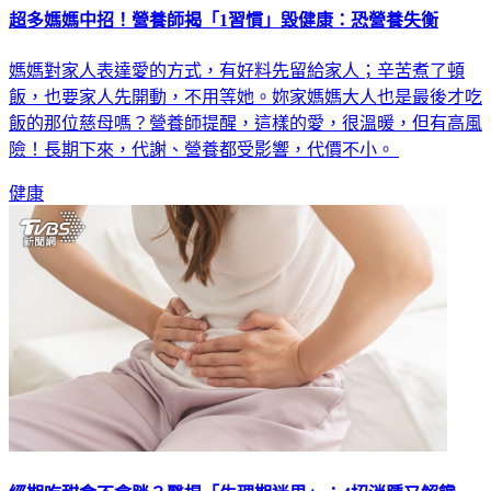
超多媽媽中招！營養師揭「1習慣」毀健康：恐營養失衡
媽媽對家人表達愛的方式，有好料先留給家人；辛苦煮了頓
飯，也要家人先開動，不用等她。妳家媽媽大人也是最後才吃
飯的那位慈母嗎？營養師提醒，這樣的愛，很溫暖，但有高風
險！長期下來，代謝、營養都受影響，代價不小。
健康