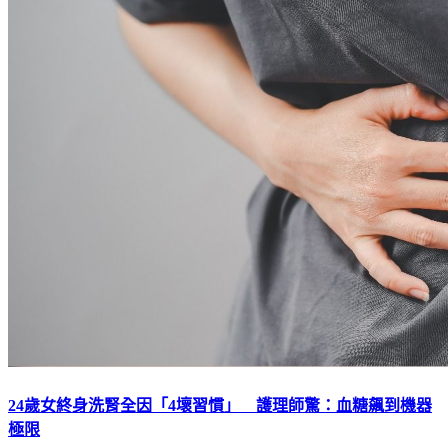
24歲女終身洗腎全因「4壞習慣」 護理師驚：血糖飆到機器
極限