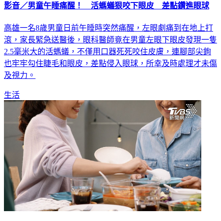
影音／男童午睡痛醒！ 活螞蟻狠咬下眼皮 差點鑽進眼球
高雄一名8歲男童日前午睡時突然痛醒，左眼劇痛到在地上打
滾，家長緊急送醫後，眼科醫師竟在男童左眼下眼皮發現一隻
2.5毫米大的活螞蟻，不僅用口器死死咬住皮膚，連腳部尖鉤
也牢牢勾住睫毛和眼皮，差點侵入眼球，所幸及時處理才未傷
及視力。
生活