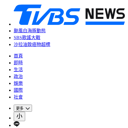
颱風白海豚動態
SBS歌謠大戰
沙拉油致癌物超標
首頁
即時
生活
政治
娛樂
國際
社會
更多