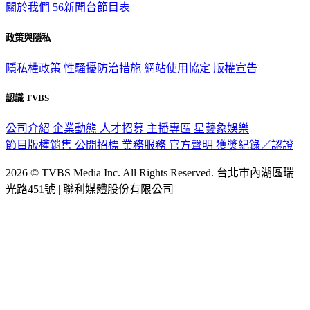
關於我們
56新聞台節目表
政策與隱私
隱私權政策
性騷擾防治措施
網站使用協定
版權宣告
認識 TVBS
公司介紹
企業動態
人才招募
主播專區
星藝象娛樂
節目版權銷售
公開招標
業務服務
官方聲明
獲獎紀錄／認證
2026 © TVBS Media Inc. All Rights Reserved. 台北市內湖區瑞
光路451號 | 聯利媒體股份有限公司