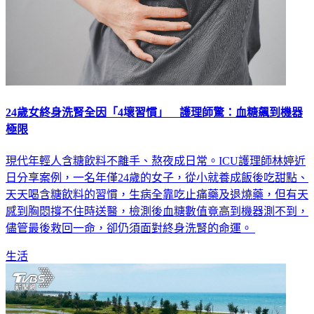
24歲女終身洗腎全因「4壞習慣」 護理師驚：血糖飆到機器
極限
現代年輕人含糖飲料不離手、熬夜成日常。ICU護理師林婷近
日分享案例，一名年僅24歲的女子，從小就養成飯後吃甜點、
天天喝含糖飲料的習慣，生病全靠吃止痛藥及退燒藥，但有天
感到胸悶撐不住時送醫，檢測後血糖數值竟高到機器測不到，
儘管最後救回一命，卻仍須面對終身洗腎的命運。
生活