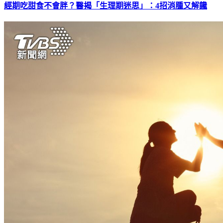
經期吃甜食不會胖？醫揭「生理期迷思」：4招消腫又解饞