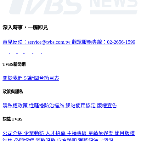
深入時事，一觸即見
意見反映：service@tvbs.com.tw
觀眾服務專線：02-2656-1599
TVBS新聞網
關於我們
56新聞台節目表
政策與隱私
隱私權政策
性騷擾防治措施
網站使用協定
版權宣告
認識 TVBS
公司介紹
企業動態
人才招募
主播專區
星藝象娛樂
節目版權
銷售
公開招標
業務服務
官方聲明
獲獎紀錄／認證