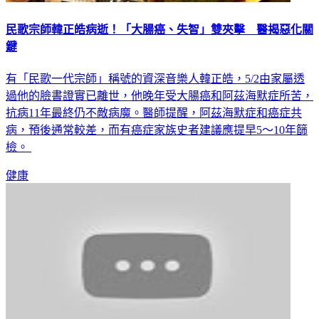
民歌宗師韓正皓病逝！「大腸癌、失智」雙夾擊 醫揭惡化關
鍵
有「民歌一代宗師」稱號的資深音樂人韓正皓，5/2由家屬透
過他的臉書證實已離世，他晚年受大腸癌和阿茲海默症所苦，
抗病11年最終仍不敵病魔。醫師提醒，阿茲海默症和癌症共
病，預後通常較差，而有癌症家族史者建議應提早5～10年篩
檢。
健康