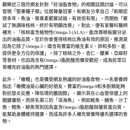
觀察近三個月網友針對「好油脂食物」的相關話題討論，可以
發現「堅果種子類」位居聲量冠軍。有網友分享自己「乾眼症
很多年，魚油、葉黃素都嘗試過，有效但有限」，而開始「嘗
試了無調味核桃，終於有明顯改善」。對此，便有家醫科醫師
補充，「核桃富含植物性Omega-3 (ALA)，能改善瞼板腺分泌
出的油脂品質，至於你會覺得核桃比魚油有效的原因，推測是
因為它除了Omega-3，還含有豐富的維生素 E、鋅和多酚，能
提供更全方位的保護」。除了核桃之外，杏仁、腰果、亞麻籽
等食材，也因為含有Omega-3脂肪酸而備受歡迎，成為民眾日
常補充好油脂的熱門選擇。
此外，「橄欖」也是備受網友熱議的好油脂食物，一名營養師
指出「橄欖油是心臟的好朋友，豐富的omega-9和多酚類能夠
對抗發炎反應，降低壞的膽固醇」，顯示其在心血管保健上的
關鍵優勢。而排名第三的「深海魚」，例如鮭魚、鯖魚、沙丁
魚、鱈魚、鯡魚等則因為富含Omega-3脂肪酸與優質蛋白質，
能幫助身體維持健康，而成為許多人補充營養時優先選擇的食
物。