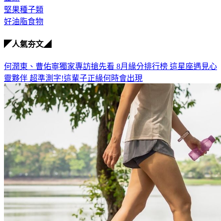
堅果種子類
好油脂食物
◤人氣夯文◢
何潤東、曹佑寧獨家專訪搶先看
8月緣分排行榜 這星座遇見心
靈夥伴
超準測字!這輩子正緣何時會出現