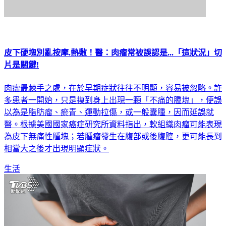
皮下硬塊別亂按摩.熱敷！醫：肉瘤常被誤認是...「這狀況」切
片是關鍵!
肉瘤最棘手之處，在於早期症狀往往不明顯，容易被忽略。許
多患者一開始，只是摸到身上出現一顆「不痛的腫塊」，便誤
以為是脂肪瘤、瘀青、運動拉傷，或一般囊腫，因而延誤就
醫。根據美國國家癌症研究所資料指出，軟組織肉瘤可能表現
為皮下無痛性腫塊；若腫瘤發生在腹部或後腹腔，更可能長到
相當大之後才出現明顯症狀。
生活