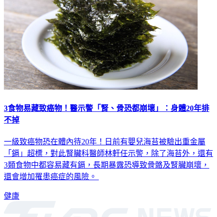
3食物易藏致癌物！醫示警「腎、骨恐都崩壞」：身體20年排
不掉
一級致癌物恐在體內待20年！日前有嬰兒海苔被驗出重金屬
「鎘」超標，對此腎臟科醫師林軒任示警，除了海苔外，還有
3類食物中都容易藏有鎘，長期暴露恐導致骨骼及腎臟崩壞，
還會增加罹患癌症的風險。
健康