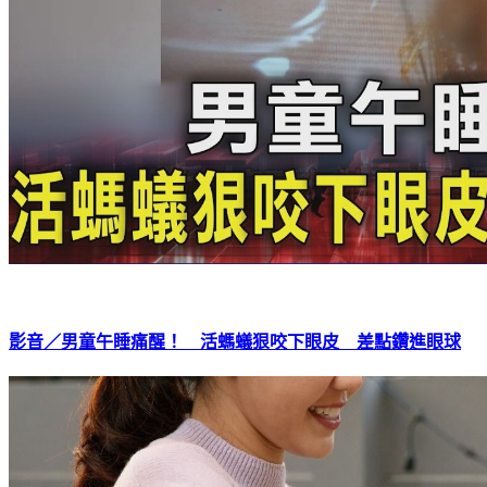
影音／男童午睡痛醒！ 活螞蟻狠咬下眼皮 差點鑽進眼球