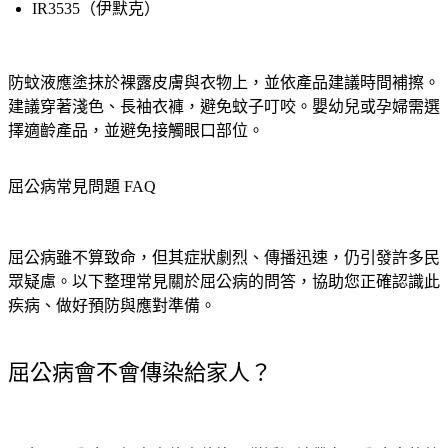
IR3535（伊默克）
防蚊液應塗抹於裸露皮膚與衣物上，並依產品建議時間補擦。
建議穿著淺色、長袖衣褲，避免蚊子叮咬。嬰幼兒或孕婦需選
擇適齡產品，並避免接觸眼口部位。
屈公病常見問題 FAQ
屈公病雖不算致命，但其症狀劇烈、傳播迅速，仍引發許多民
眾疑慮。以下整理常見關於屈公病的問答，協助您正確認識此
疾病、做好預防與應對準備。
屈公病會不會傳染給家人？