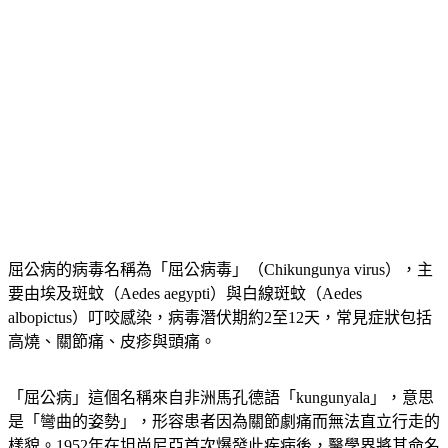
屈公病的病毒名稱為「屈公病毒」（Chikungunya virus），主
要由埃及斑蚊（Aedes aegypti）與白線斑蚊（Aedes 
albopictus）叮咬感染，病毒潛伏期約2至12天，常見症狀包括
高燒、關節痛、皮疹與頭痛。
「屈公病」這個名稱來自非洲馬孔德語「kungunyala」，意思
是「彎曲的姿勢」，形容患者因為關節劇痛而無法直立行走的
樣貌。1952年在坦尚尼亞首次爆發此疾病後，醫學界將其命名