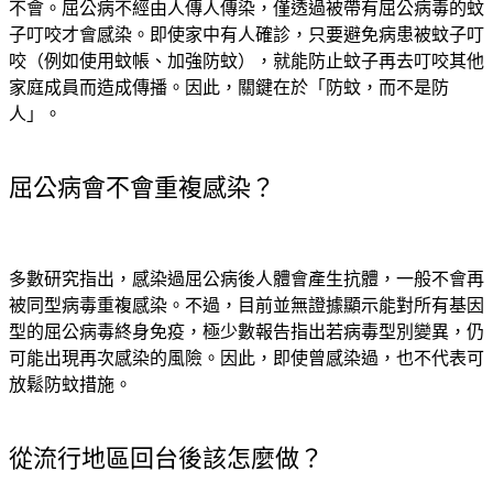
不會。屈公病不經由人傳人傳染，僅透過被帶有屈公病毒的蚊
子叮咬才會感染。即使家中有人確診，只要避免病患被蚊子叮
咬（例如使用蚊帳、加強防蚊），就能防止蚊子再去叮咬其他
家庭成員而造成傳播。因此，關鍵在於「防蚊，而不是防
人」。
屈公病會不會重複感染？
多數研究指出，感染過屈公病後人體會產生抗體，一般不會再
被同型病毒重複感染。不過，目前並無證據顯示能對所有基因
型的屈公病毒終身免疫，極少數報告指出若病毒型別變異，仍
可能出現再次感染的風險。因此，即使曾感染過，也不代表可
放鬆防蚊措施。
從流行地區回台後該怎麼做？