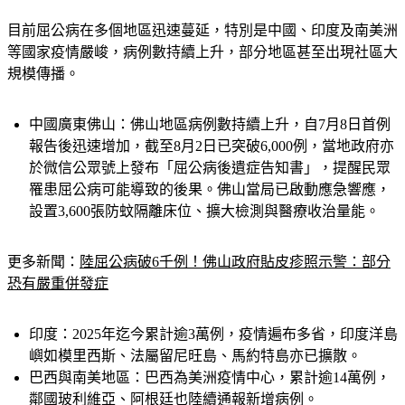
目前屈公病在多個地區迅速蔓延，特別是中國、印度及南美洲
等國家疫情嚴峻，病例數持續上升，部分地區甚至出現社區大
規模傳播。
中國廣東佛山：佛山地區病例數持續上升，自7月8日首例
報告後迅速增加，截至8月2日已突破6,000例，當地政府亦
於微信公眾號上發布「屈公病後遺症告知書」，提醒民眾
罹患屈公病可能導致的後果。佛山當局已啟動應急響應，
設置3,600張防蚊隔離床位、擴大檢測與醫療收治量能。
更多新聞：
陸屈公病破6千例！佛山政府貼皮疹照示警：部分
恐有嚴重併發症
印度：2025年迄今累計逾3萬例，疫情遍布多省，印度洋島
嶼如模里西斯、法屬留尼旺島、馬約特島亦已擴散。
巴西與南美地區：巴西為美洲疫情中心，累計逾14萬例，
鄰國玻利維亞、阿根廷也陸續通報新增病例。