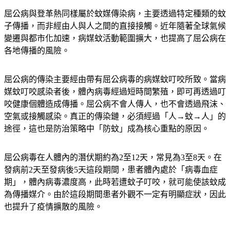
屈公病與登革熱同樣屬於蚊媒傳染病，主要透過特定種類的蚊
子傳播，而非經由人與人之間的直接接觸。近年隨著全球氣候
變遷與都市化加速，病媒蚊活動範圍擴大，也提高了屈公病在
各地傳播的風險。
屈公病的傳染主要經由帶有屈公病毒的病媒蚊叮咬所致。當病
媒蚊叮咬感染者後，體內病毒經過短時間繁殖，即可再透過叮
咬健康個體造成傳播。屈公病不會人傳人，也不會透過飛沫、
空氣或接觸感染。真正的傳染鏈，必須經過
「人→蚊→人」
的
途徑，這也是防治策略中「防蚊」成為核心重點的原因。
屈公病毒在人體內的潛伏期約為2至12天，常見為3至8天。在
發病前2天至發病後5天這段期間，患者體內處於「病毒血症
期」，體內病毒濃度高，此時若遭蚊子叮咬，就可能使該蚊成
為傳播媒介。由於這段期間患者外觀不一定有明顯症狀，因此
也提升了疫情擴散的風險。