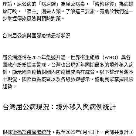
理論，屈公病的「病原體」為屈公病毒，「傳染途徑」為病媒
蚊叮咬，「宿主」則是人類。了解這三要素，有助於我們進一
步掌握傳染風險與預防對策。
台灣屈公病與國際疫情最新狀況
屈公病疫情在2025年急遽升溫，世界衛生組織（WHO）與各
國政府紛紛提高警戒。台灣也出現近年同期最多的境外移入病
例，顯示國際疫情對國內防疫構成潛在威脅。以下整理台灣本
土現況、國際重點疫區以及各級旅遊警示，協助民眾掌握風險
趨勢。
台灣屈公病現況：境外移入與病例統計
根據
衛福部疾管署統計
，截至2025年8月4日止，台灣共累計16