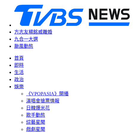
方志友楊銘威離婚
九合一大選
颱風動態
首頁
即時
生活
政治
娛樂
《VPOPASIA》開播
演唱會搶票情報
日韓爆米花
歌手動態
綜藝星聞
戲劇星聞