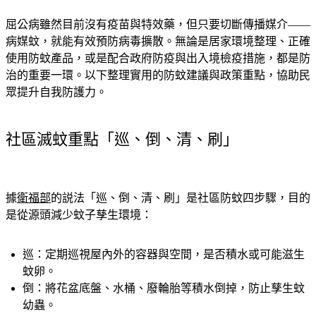
屈公病雖然目前沒有疫苗與特效藥，但只要切斷傳播媒介——
病媒蚊，就能有效預防病毒擴散。無論是居家環境整理、正確
使用防蚊產品，或是配合政府防疫與出入境檢疫措施，都是防
治的重要一環。以下整理實用的防蚊建議與政策重點，協助民
眾提升自我防護力。
社區滅蚊重點「巡、倒、清、刷」
據
衛福部
的説法
「巡、倒、清、刷」
是社區防蚊四步驟，目的
是從源頭減少蚊子孳生環境：
巡：定期巡視屋內外的容器與空間，是否積水或可能滋生
蚊卵。
倒：將花盆底盤、水桶、廢輪胎等積水倒掉，防止孳生蚊
幼蟲。