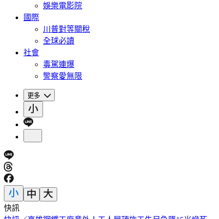
娛樂電影院
國際
川普對等關稅
全球必讀
社會
毒駕連爆
警察愛無限
更多
快訊