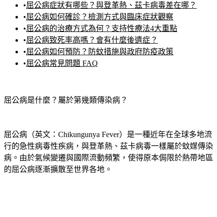
•
屈公病症狀有哪些？與登革熱、茲卡病毒差在哪？
•
屈公病如何確診？檢測方式與臨床症狀觀察
•
屈公病的治療方式為何？支持性療法4大重點
•
屈公病致死率高嗎？會有什麼後遺症？
•
屈公病如何預防？防蚊措施與政府防疫政策
•
屈公病常見問題 FAQ
屈公病是什麼？屬於第幾類傳染病？
屈公病（英文：Chikungunya Fever）是一種近年在全球多地流
行的急性病毒性疾病，與登革熱、茲卡病毒一樣屬於蚊媒傳染
病。由於氣候變遷與國際流動頻繁，使得原本侷限於熱帶地區
的屈公病逐漸擴散至世界各地。