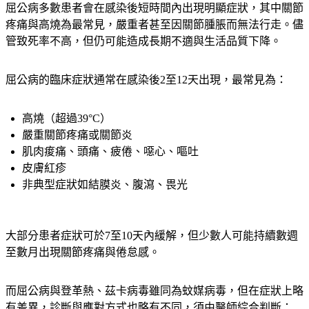
屈公病多數患者會在感染後短時間內出現明顯症狀，其中
關節
疼痛與高燒
為最常見，嚴重者甚至因關節腫脹而無法行走。儘
管致死率不高，但仍可能造成長期不適與生活品質下降。
屈公病的臨床症狀通常在感染後2至12天出現，最常見為：
高燒（超過39°C）
嚴重關節疼痛或關節炎
肌肉痠痛、頭痛、疲倦、噁心、嘔吐
皮膚紅疹
非典型症狀如結膜炎、腹瀉、畏光
大部分患者症狀可於7至10天內緩解，但少數人可能持續數週
至數月出現關節疼痛與倦怠感。
而屈公病與登革熱、茲卡病毒雖同為蚊媒病毒，但在症狀上略
有差異，診斷與應對方式也略有不同，須由醫師綜合判斷：