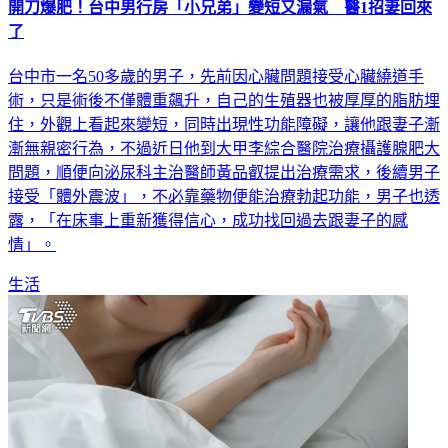
開刀爆肥！台中男行房「小兄弟」變短又漏氣 醫1招妻回來
了
台中市一名50多歲的男子，先前因心臟問題接受心臟繞道手
術，只是術後不僅體重飆升，自己的生殖器也被厚厚的脂肪埋
住，外觀上看起來變短，同時出現性功能障礙，讓他跟妻子漸
漸無親密行為，不過近日他到大甲李綜合醫院治療攝護腺肥大
問題，順便向泌尿科主治醫師黃品叡提出治療需求，後續男子
接受「體外震波」，不必靠藥物便能治療勃起功能，男子也透
露，「在床事上重新獲得信心，成功找回過去跟妻子的感
情」。
生活