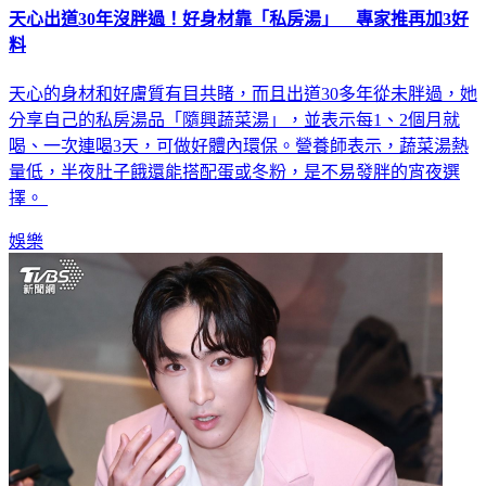
天心出道30年沒胖過！好身材靠「私房湯」 專家推再加3好
料
天心的身材和好膚質有目共睹，而且出道30多年從未胖過，她
分享自己的私房湯品「隨興蔬菜湯」，並表示每1、2個月就
喝、一次連喝3天，可做好體內環保。營養師表示，蔬菜湯熱
量低，半夜肚子餓還能搭配蛋或冬粉，是不易發胖的宵夜選
擇。
娛樂