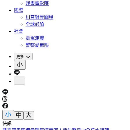
娛樂電影院
國際
川普對等關稅
全球必讀
社會
毒駕連爆
警察愛無限
更多
快訊