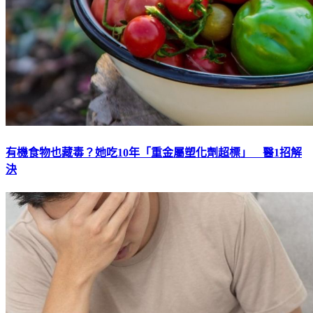
有機食物也藏毒？她吃10年「重金屬塑化劑超標」 醫1招解
決