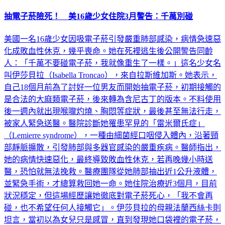
抽電子菸險死！ 美16歲少女住院3月警告：千萬別碰
美國一名16歲少女因吸電子菸引發嚴重肺部感染，病情急速惡
化成敗血性休克，幾乎喪命。她在死裡逃生後公開警告同齡
人：「千萬不要碰電子菸，我就像重生了一樣。」這名少女名
叫伊莎貝拉（Isabella Troncao），來自拉斯維加斯。她表示，
自己18個月前為了討好一位男友而開始抽電子菸，初期接觸的
是合法的大麻類電子菸，後來轉為含尼古丁的版本。不料使用
後一週內就出現喉嚨灼燒、胸悶等症狀，最後甚至無法行走，
被家人緊急送醫。醫院診斷她罹患罕見的「雷米爾氏症」
（Lemierre syndrome），一種由細菌經口咽侵入體內，沿著頸
部靜脈擴散，引發肺部與多器官感染的嚴重疾病。醫師指出，
她的病情快速惡化，最終導致敗血性休克，若再晚幾小時送
醫，恐怕就無法挽救。醫療團隊從她肺部抽出近1公升液體，
並緊急手術，才總算救回她一命。她住院治療近3個月，目前
狀況穩定，但這場經歷讓她徹底對電子菸死心，「我不會再
碰，也不希望任何人接觸它」。伊莎貝拉的母親法蘭西絲卡則
坦言，當初以為女兒只是感冒，直到發現她口袋裡的電子菸，