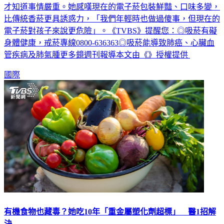
才知道事情嚴重。她感嘆現在的電子菸包裝鮮豔、口味多變，
比傳統香菸更具誘惑力，「我們年輕時也做過傻事，但現在的
電子菸對孩子來說更危險」。《TVBS》提醒您：◎吸菸有礙
身體健康，戒菸專線0800-636363◎吸菸能導致肺癌、心臟血
管疾病及肺氣腫更多鏡週刊報導本文由《》授權提供
國際
有機食物也藏毒？她吃10年「重金屬塑化劑超標」 醫1招解
決