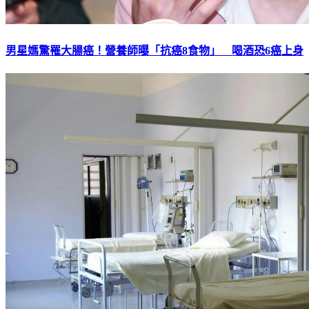
男星媽驚罹大腸癌！營養師曝「抗癌8食物」 喝酒恐6癌上身