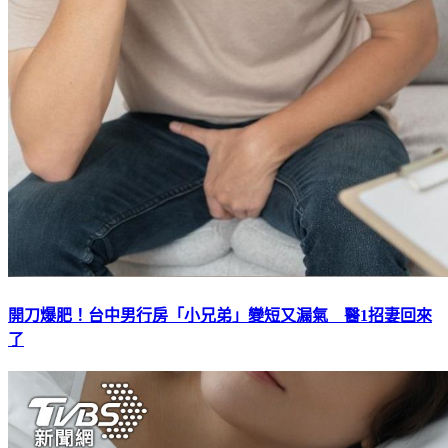
開刀爆肥！台中男行房「小兄弟」變短又漏氣 醫1招妻回來
了