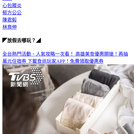
心包膜炎
郁方公公
陳君毅
林育伸
◤放假去哪玩？◢
全台熱門活動、人氣攻略一次看！
高雄美食優惠開搶！再抽
萬元住宿券
下載食尚玩家APP！免費領取優惠券