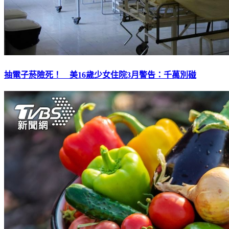
抽電子菸險死！ 美16歲少女住院3月警告：千萬別碰