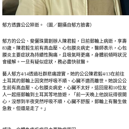
郁方透露公公猝逝。（圖／翻攝自郁方臉書）
郁方的公公、斐儷珠寶創辦人陳君毅，日前郵輪上病逝，享壽
83歲。陳君毅生前有高血壓、心包膜炎病史，醫師表示，心包
膜炎主要症狀為持續性胸痛，且吸氣時更痛，身體前傾時狀況
會緩解。一旦有疑似症狀，務必盡快就醫。
藝人郁方4/14透過社群悲痛證實，她的公公陳君毅4/13在前往
土耳其的郵輪上因突然呼吸不順、心臟不適而離世。她說公公
生前有高血壓、心包膜炎病史，心臟不太好，這回是和10位友
人一起搭郵輪到土耳其等地旅遊，「前一天晚上他說玩得很開
心，沒想到半夜突然呼吸不順，心臟不舒服，郵輪上有醫生做
急救，但還是走了。」