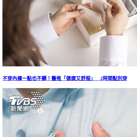
不穿內褲一點也不髒！醫推「健康又舒服」 2時間點別穿