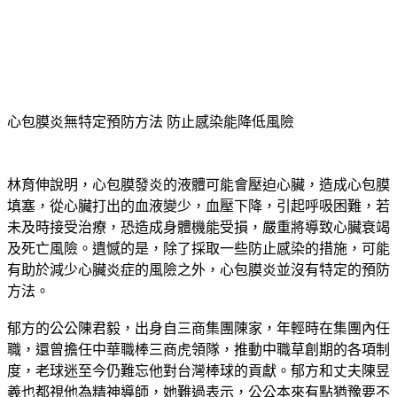
心包膜炎無特定預防方法 防止感染能降低風險
林育伸說明，心包膜發炎的液體可能會壓迫心臟，造成心包膜
填塞，從心臟打出的血液變少，血壓下降，引起呼吸困難，若
未及時接受治療，恐造成身體機能受損，嚴重將導致心臟衰竭
及死亡風險。遺憾的是，除了採取一些防止感染的措施，可能
有助於減少心臟炎症的風險之外，心包膜炎並沒有特定的預防
方法。
郁方的公公陳君毅，出身自三商集團陳家，年輕時在集團內任
職，還曾擔任中華職棒三商虎領隊，推動中職草創期的各項制
度，老球迷至今仍難忘他對台灣棒球的貢獻。郁方和丈夫陳昱
羲也都視他為精神導師，她難過表示，公公本來有點猶豫要不