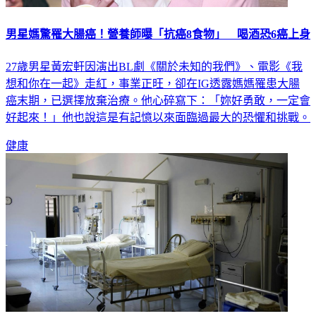
男星媽驚罹大腸癌！營養師曝「抗癌8食物」 喝酒恐6癌上身
27歲男星黃宏軒因演出BL劇《關於未知的我們》、電影《我
想和你在一起》走紅，事業正旺，卻在IG透露媽媽罹患大腸
癌末期，已選擇放棄治療。他心碎寫下：「妳好勇敢，一定會
好起來！」他也說這是有記憶以來面臨過最大的恐懼和挑戰。
健康