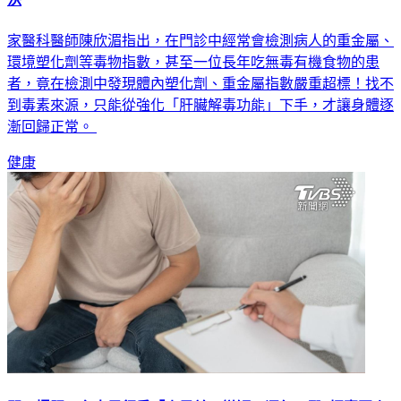
家醫科醫師陳欣湄指出，在門診中經常會檢測病人的重金屬、
環境塑化劑等毒物指數，甚至一位長年吃無毒有機食物的患
者，竟在檢測中發現體內塑化劑、重金屬指數嚴重超標！找不
到毒素來源，只能從強化「肝臟解毒功能」下手，才讓身體逐
漸回歸正常。
健康