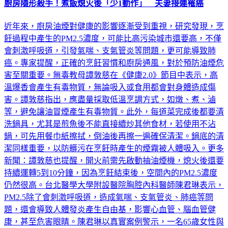
廚房隱形殺手！煮飯熄火後「少1動作」 夫妻接連罹癌
近年來，廚房油煙對健康的影響逐漸受到重視，研究發現，烹
飪過程中產生的PM2.5濃度，可能比高污染城市還要高，不僅
會刺激呼吸道，引發氣喘、支氣管炎等問題，更可能導致肺
癌。專家提醒，正確的烹飪習慣和廚房通風，對於預防油煙危
害至關重要。無毒教母譚敦慈在《健康2.0》節目中表示，高
溫爆香會產生有毒物質，無論吸入或食用都會對身體造成傷
害。譚敦慈指出，應盡量採取低溫烹調方式，如燉、煮、滷
等，避免讓油冒煙產生有毒物質。此外，每道菜完成後都要清
洗鍋具，尤其是煎魚後不能直接續炒其他食材，若使用不沾
鍋，可先用餐巾紙擦拭，倒油後再擦一遍確保清潔。鍋底的清
潔同樣重要，以防髒污在烹飪時產生的煙霧被人體吸入。更多
新聞：譚敦慈也提醒，開火前需先啟動抽油煙機，熄火後還要
持續運轉5到10分鐘，因為烹飪結束後，空間內的PM2.5濃度
仍然很高。台北醫學大學附設醫院胸腔內科醫師陳君琳表示，
PM2.5除了會刺激呼吸道，造成氣喘、支氣管炎、肺癌等問
題，還會導致人體發炎產生自由基，影響心血管、腦血管健
康，甚至危害眼睛。陳君琳以真實案例警示，一名65歲女性與