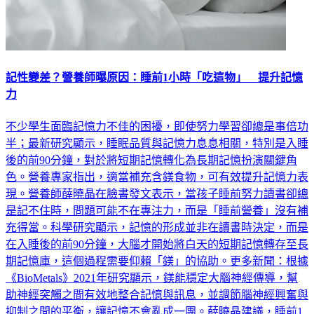
記性變差？營養師曝原因：睡前1小時「吃這物」 提升記憶
力
不少學生面臨記憶力不佳的困擾，即使努力學習卻總是事倍功
半；最新研究顯示，睡眠品質與記憶力息息相關，特別是入睡
後的前90分鐘，對於將短期記憶轉化為長期記憶扮演關鍵角
色。營養專家指出，適當補充含鎂食物，可有效提升記憶力表
現。營養師薛曉晶在臉書發文表示，當孩子睡前努力讀書卻總
是記不住時，問題可能不在專注力，而是「睡前營養」沒有補
充得當。科學研究顯示，記憶的形成並非在讀書時決定，而是
在入睡後的前90分鐘，大腦才開始將白天的短期記憶轉存至長
期記憶庫，這個過程需要仰賴「鎂」的協助。更多新聞：根據
《BioMetals》2021年研究顯示，鎂能穩定大腦神經傳導，幫
助神經突觸之間有效地整合記憶與訊息，並調節腦神經興奮與
抑制之間的平衡，讓記憶不會亂成一團。薛曉晶建議，睡前1