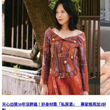
天心出道30年沒胖過！好身材靠「私房湯」 專家推再加3好