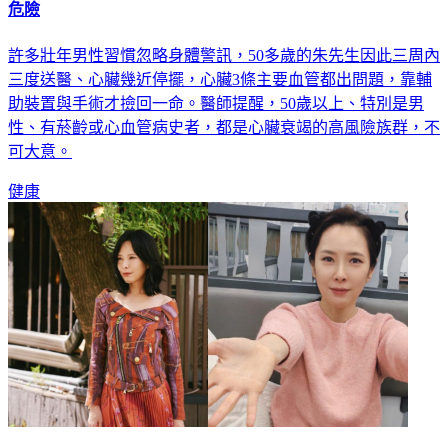
危險
許多壯年男性習慣忽略身體警訊，50多歲的朱先生因此三周內
三度送醫、心臟幾近停擺，心臟3條主要血管都出問題，靠輔
助裝置與手術才撿回一命。醫師提醒，50歲以上、特別是男
性、有菸齡或心血管病史者，都是心臟衰竭的高風險族群，不
可大意。
健康