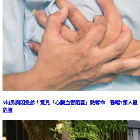
5旬男胸悶急診！驚見「心臟血管阻塞」險奪命 醫曝7類人最
危險