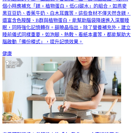
個小時應補充「鎂 + 植物蛋白 + 低GI碳水」的組合，如燕麥
黑豆豆奶、香蕉牛奶、白木耳露等，這些食材不僅天然含鎂，
還富含色胺酸、B群與植物蛋白，能幫助腦袋降速進入深層睡
眠，同時強化記憶轉存。薛曉晶指出，除了營養補充外，建立
睡前儀式同樣重要，如泡腳、熱敷、看紙本書等，都能幫助大
腦啟動「備份模式」，提升記憶效果。
健康