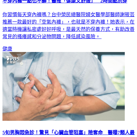
不穿內褲一點也不髒！醫推「健康又舒服」 2時間點別穿
你習慣每天穿內褲嗎？台中榮民總醫院婦女醫學部醫師謝筱芸
推薦一款最好的「空氣內褲」，也就是不穿內褲！她表示，在
適當時機讓私密處好好呼吸，是最天然的保養方式，有助改善
常見的搔癢感和分泌物問題，降低感染風險。
健康
5旬男胸悶急診！驚見「心臟血管阻塞」險奪命 醫曝7類人最