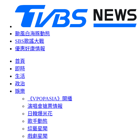
颱風白海豚動態
SBS歌謠大戰
優惠好康情報
首頁
即時
生活
政治
娛樂
《VPOPASIA》開播
演唱會搶票情報
日韓爆米花
歌手動態
綜藝星聞
戲劇星聞