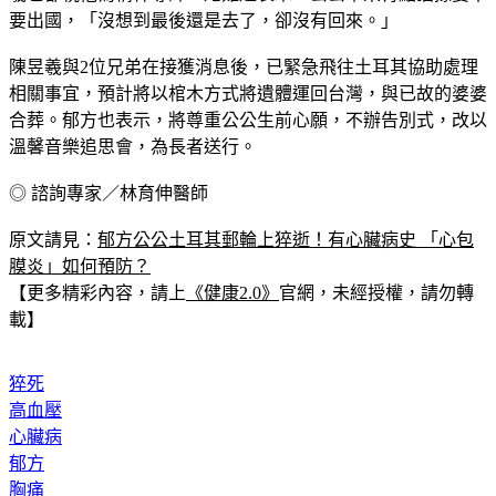
要出國，「沒想到最後還是去了，卻沒有回來。」
陳昱羲與2位兄弟在接獲消息後，已緊急飛往土耳其協助處理
相關事宜，預計將以棺木方式將遺體運回台灣，與已故的婆婆
合葬。郁方也表示，將尊重公公生前心願，不辦告別式，改以
溫馨音樂追思會，為長者送行。
◎ 諮詢專家／林育伸醫師
原文請見：
郁方公公土耳其郵輪上猝逝！有心臟病史 「心包
膜炎」如何預防？
【更多精彩內容，請上
《健康2.0》
官網，未經授權，請勿轉
載】
猝死
高血壓
心臟病
郁方
胸痛