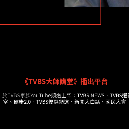
《TVBS大師講堂》播出平台
於TVBS家族YouTube頻道上架：
TVBS NEWS
、
TVBS
室
、
健康2.0
、
TVBS優選頻道
、
新聞大白話
、
國民大會