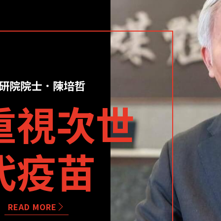
研院院士．陳培哲
重視次世
代疫苗
READ MORE