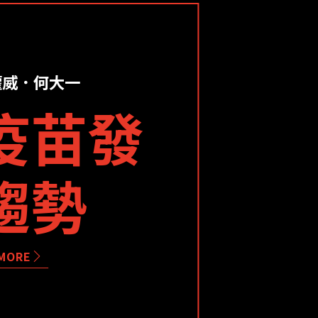
權威．何大一
疫苗發
趨勢
MORE