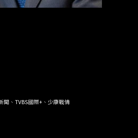
選新聞
、
TVBS國際+
、
少康戰情