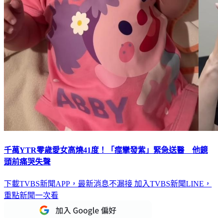
千萬YTR零歲愛女高燒41度！「痙攣發紫」緊急送醫 他鏡
頭前痛哭失聲
下載TVBS新聞APP，最新消息不漏接
加入TVBS新聞LINE，
重點新聞一次看