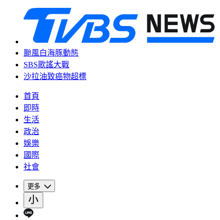
颱風白海豚動態
SBS歌謠大戰
沙拉油致癌物超標
首頁
即時
生活
政治
娛樂
國際
社會
更多