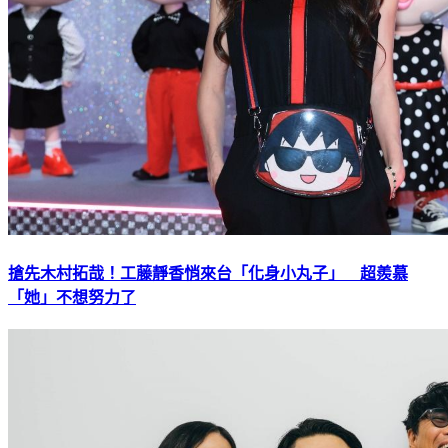
搶先木村拓哉！工藤靜香悄來台「化身小丸子」 超羨慕
「她」不想努力了