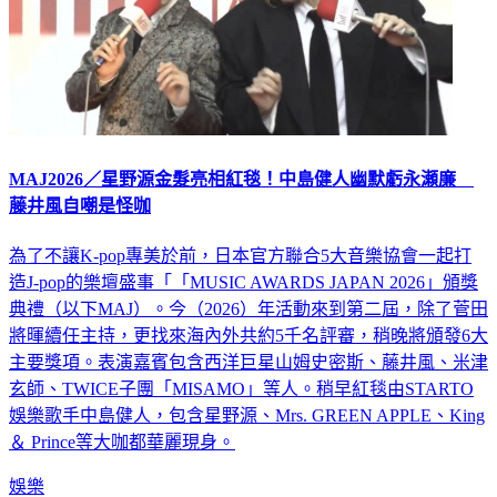
MAJ2026／星野源金髮亮相紅毯！中島健人幽默虧永瀬廉
藤井風自嘲是怪咖
為了不讓K-pop專美於前，日本官方聯合5大音樂協會一起打
造J-pop的樂壇盛事「「MUSIC AWARDS JAPAN 2026」頒獎
典禮（以下MAJ）。今（2026）年活動來到第二屆，除了菅田
將暉續任主持，更找來海內外共約5千名評審，稍晚將頒發6大
主要獎項。表演嘉賓包含西洋巨星山姆史密斯、藤井風、米津
玄師、TWICE子團「MISAMO」等人。稍早紅毯由STARTO
娛樂歌手中島健人，包含星野源、Mrs. GREEN APPLE、King
＆ Prince等大咖都華麗現身。
娛樂