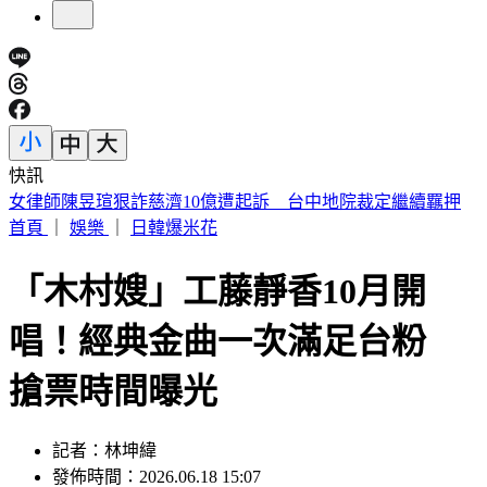
快訊
僅白海豚颱風「沒放過台灣」 北北基桃侵襲率破4成
首頁
｜
娛樂
｜
日韓爆米花
「木村嫂」工藤靜香10月開
唱！經典金曲一次滿足台粉
搶票時間曝光
記者：林坤緯
發佈時間：2026.06.18 15:07