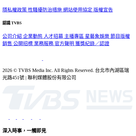
隱私權政策
性騷擾防治措施
網站使用協定
版權宣告
認識 TVBS
公司介紹
企業動態
人才招募
主播專區
星藝象娛樂
節目版權
銷售
公開招標
業務服務
官方聲明
獲獎紀錄／認證
2026 © TVBS Media Inc. All Rights Reserved. 台北市內湖區瑞
光路451號 | 聯利媒體股份有限公司
深入時事，一觸即見