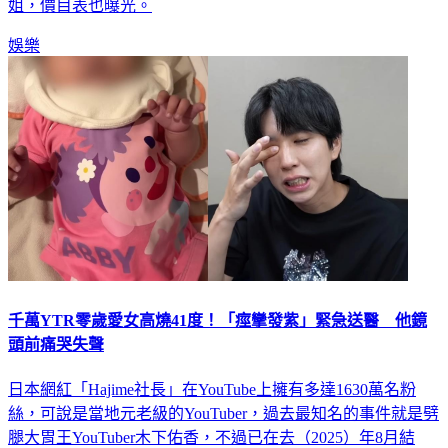
姐，價目表也曝光。
娛樂
千萬YTR零歲愛女高燒41度！「痙攣發紫」緊急送醫 他鏡
頭前痛哭失聲
日本網紅「Hajime社長」在YouTube上擁有多達1630萬名粉
絲，可說是當地元老級的YouTuber，過去最知名的事件就是劈
腿大胃王YouTuber木下佑香，不過已在去（2025）年8月結