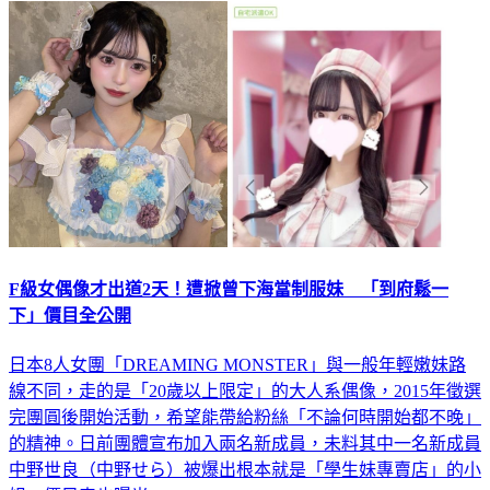
F級女偶像才出道2天！遭掀曾下海當制服妹 「到府鬆一
下」價目全公開
日本8人女團「DREAMING MONSTER」與一般年輕嫩妹路
線不同，走的是「20歲以上限定」的大人系偶像，2015年徵選
完團圓後開始活動，希望能帶給粉絲「不論何時開始都不晚」
的精神。日前團體宣布加入兩名新成員，未料其中一名新成員
中野世良（中野せら）被爆出根本就是「學生妹專賣店」的小