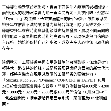
工藤靜香過去來台演出時，曾留下許多令人難忘的現場回憶，
而她強大的現場演唱實力也一直深受肯定。此次回歸，她將以
「Dynamic」為主題，帶來充滿能量的舞台演出，讓觀眾感受
她多年來依舊不減的歌唱魅力與舞台氣場。除了音樂之外，工
藤靜香多年來在時尚與藝術領域也持續發展，展現不同面向的
創作能量。從早期偶像時期的亮眼形象，到現在成熟自信的舞
台風格，她始終保持自己的步調，成為許多人心中無可取代的
存在。
這個秋天，工藤靜香將再次用歌聲陪伴台灣歌迷，無論是從年
輕時就一路支持的粉絲，或是想親眼見證經典舞台的新世代樂
迷，都將有機會在現場感受屬於工藤靜香的獨特魅力。
「Shizuka Kudo 2026 "Dynamic" CONCERT in TAIPEI」10月
24日於台北國際會議中心登場，門票分為新台幣4600元、4200
元、3800元、3200元、2800元跟1800元等價位，6月24日中午
12點全面開賣，購票請洽寬宏售票系統、萊爾富及OK便利超
商。