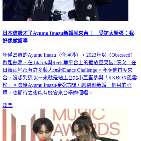
日本億級才子Ayumu Imazu新婚就來台！ 受訪太緊張：我
好像做錯事
年僅25歲的Ayumu Imazu（今津渉），2023年以〈Obsessed〉
掀起熱潮，在TikTok與Reels等平台上的播放量突破1億次，在
日韓兩地都有許多藝人玩起Dance Challenge。今晚他首度來
台，沒想到這次一來就是站上台北小巨蛋參與「KKBOX風雲
榜」。會後Ayumu Imazu接受訪問，聊到剛新婚一個月的心
境，也期待之後能有機會來台舉辦個唱。
娛樂