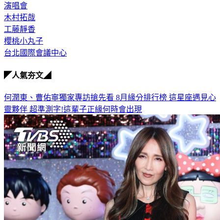
演唱會
木村拓哉
工藤靜香
櫻桃小丸子
台北國際會議中心
◤人氣夯文◢
何潤東、曹佑寧獨家專訪搶先看
8月緣分排行榜 這星座遇見心
靈夥伴
超準測字!這輩子正緣何時會出現