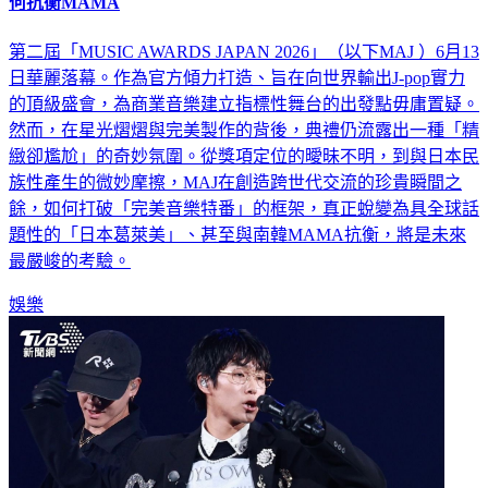
何抗衡MAMA
第二屆「MUSIC AWARDS JAPAN 2026」（以下MAJ ）6月13
日華麗落幕。作為官方傾力打造、旨在向世界輸出J-pop實力
的頂級盛會，為商業音樂建立指標性舞台的出發點毋庸置疑。
然而，在星光熠熠與完美製作的背後，典禮仍流露出一種「精
緻卻尷尬」的奇妙氛圍。從獎項定位的曖昧不明，到與日本民
族性產生的微妙摩擦，MAJ在創造跨世代交流的珍貴瞬間之
餘，如何打破「完美音樂特番」的框架，真正蛻變為具全球話
題性的「日本葛萊美」、甚至與南韓MAMA抗衡，將是未來
最嚴峻的考驗。
娛樂