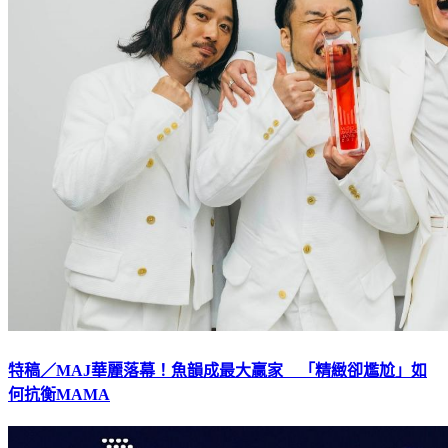
特稿／MAJ華麗落幕！魚韻成最大贏家 「精緻卻尷尬」如
何抗衡MAMA