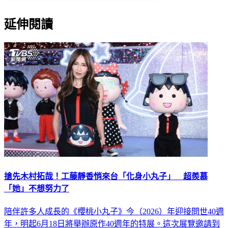
延伸閱讀
搶先木村拓哉！工藤靜香悄來台「化身小丸子」 超羨慕
「她」不想努力了
陪伴許多人成長的《櫻桃小丸子》今（2026）年迎接問世40週
年，明起6月18日將舉辦原作40週年的特展。這次展覽邀請到