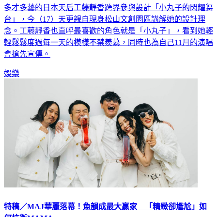
多才多藝的日本天后工藤靜香跨界參與設計「小丸子的閃耀舞
台」，今（17）天更親自現身松山文創園區講解她的設計理
念。工藤靜香也直呼最喜歡的角色就是「小丸子」，看到她輕
輕鬆鬆度過每一天的模樣不禁羨慕，同時也為自己11月的演唱
會搶先宣傳。
娛樂
特稿／MAJ華麗落幕！魚韻成最大贏家 「精緻卻尷尬」如