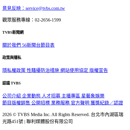
意見反映：service@tvbs.com.tw
觀眾服務專線：02-2656-1599
TVBS新聞網
關於我們
56新聞台節目表
政策與隱私
隱私權政策
性騷擾防治措施
網站使用協定
版權宣告
認識 TVBS
公司介紹
企業動態
人才招募
主播專區
星藝象娛樂
節目版權銷售
公開招標
業務服務
官方聲明
獲獎紀錄／認證
2026 © TVBS Media Inc. All Rights Reserved. 台北市內湖區瑞
光路451號 | 聯利媒體股份有限公司