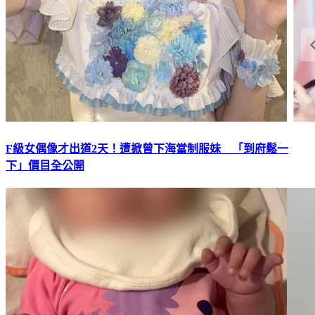
F級女偶像才出道2天！遭掀曾下海當制服妹 「到府鬆一
下」價目全公開