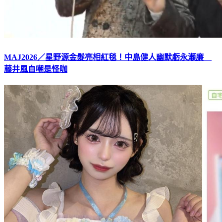
MAJ2026／星野源金髮亮相紅毯！中島健人幽默虧永瀬廉
藤井風自嘲是怪咖