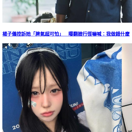
楊子儀控訴她「脾氣超可怕」 曝翻臉行徑嚇喊：我做錯什麼