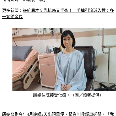
更多新聞：
許維恩才切乳抗癌又手術！　手捧引流球入鏡：多
一顆鉑金包
顧婕住院接受化療。（圖／讀者提供）
顧婕談到今年4月連續2天出現黑便，緊急叫救護車送醫，「我