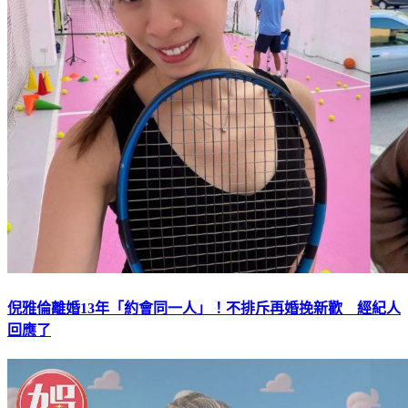
倪雅倫離婚13年「約會同一人」！不排斥再婚挽新歡 經紀人
回應了