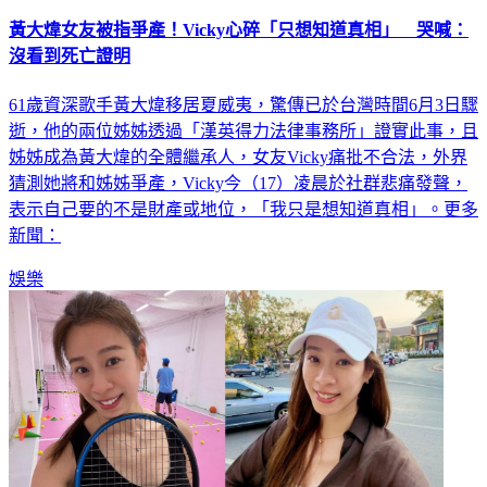
黃大煒女友被指爭產！Vicky心碎「只想知道真相」 哭喊：
沒看到死亡證明
61歲資深歌手黃大煒移居夏威夷，驚傳已於台灣時間6月3日驟
逝，他的兩位姊姊透過「漢英得力法律事務所」證實此事，且
姊姊成為黃大煒的全體繼承人，女友Vicky痛批不合法，外界
猜測她將和姊姊爭產，Vicky今（17）凌晨於社群悲痛發聲，
表示自己要的不是財產或地位，「我只是想知道真相」。更多
新聞：
娛樂