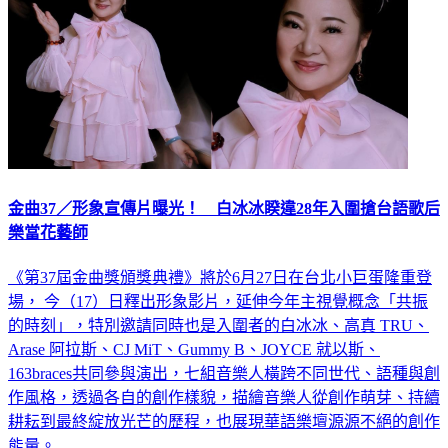
金曲37／形象宣傳片曝光！ 白冰冰睽違28年入圍搶台語歌后
樂當花藝師
《第37屆金曲獎頒獎典禮》將於6月27日在台北小巨蛋隆重登
場， 今（17）日釋出形象影片，延伸今年主視覺概念「共振
的時刻」，特別邀請同時也是入圍者的白冰冰、高真 TRU、
Arase 阿拉斯、CJ MiT、Gummy B、JOYCE 就以斯、
163braces共同參與演出，七組音樂人橫跨不同世代、語種與創
作風格，透過各自的創作樣貌，描繪音樂人從創作萌芽、持續
耕耘到最終綻放光芒的歷程，也展現華語樂壇源源不絕的創作
能量。