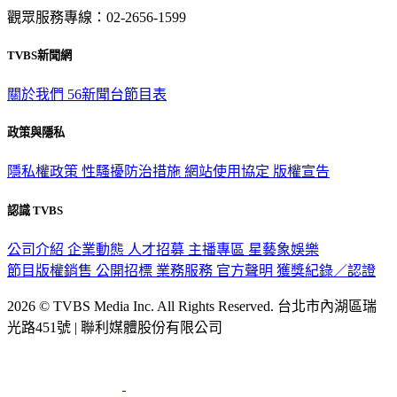
觀眾服務專線：02-2656-1599
TVBS新聞網
關於我們
56新聞台節目表
政策與隱私
隱私權政策
性騷擾防治措施
網站使用協定
版權宣告
認識 TVBS
公司介紹
企業動態
人才招募
主播專區
星藝象娛樂
節目版權銷售
公開招標
業務服務
官方聲明
獲獎紀錄／認證
2026 © TVBS Media Inc. All Rights Reserved. 台北市內湖區瑞
光路451號 | 聯利媒體股份有限公司