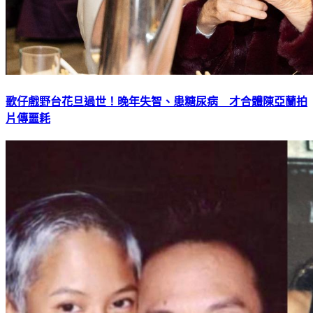
歌仔戲野台花旦過世！晚年失智、患糖尿病 才合體陳亞蘭拍
片傳噩耗