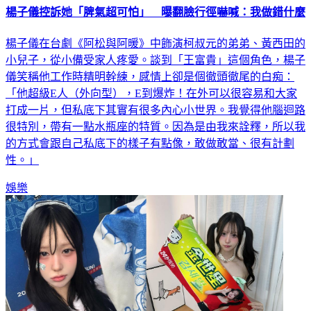
楊子儀控訴她「脾氣超可怕」 曝翻臉行徑嚇喊：我做錯什麼
楊子儀在台劇《阿松與阿暖》中飾演柯叔元的弟弟、黃西田的
小兒子，從小備受家人疼愛。談到「王富貴」這個角色，楊子
儀笑稱他工作時精明幹練，感情上卻是個徹頭徹尾的白痴：
「他超級E人（外向型），E到爆炸！在外可以很容易和大家
打成一片，但私底下其實有很多內心小世界。我覺得他腦迴路
很特別，帶有一點水瓶座的特質。因為是由我來詮釋，所以我
的方式會跟自己私底下的樣子有點像，敢做敢當、很有計劃
性。」
娛樂