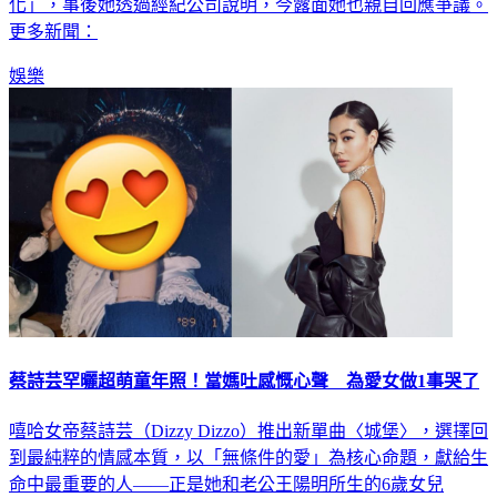
化」，事後她透過經紀公司說明，今露面她也親自回應爭議。
更多新聞：
娛樂
蔡詩芸罕曬超萌童年照！當媽吐感慨心聲 為愛女做1事哭了
嘻哈女帝蔡詩芸（Dizzy Dizzo）推出新單曲〈城堡〉，選擇回
到最純粹的情感本質，以「無條件的愛」為核心命題，獻給生
命中最重要的人——正是她和老公王陽明所生的6歲女兒