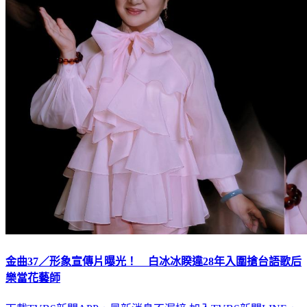
金曲37／形象宣傳片曝光！ 白冰冰睽違28年入圍搶台語歌后
樂當花藝師