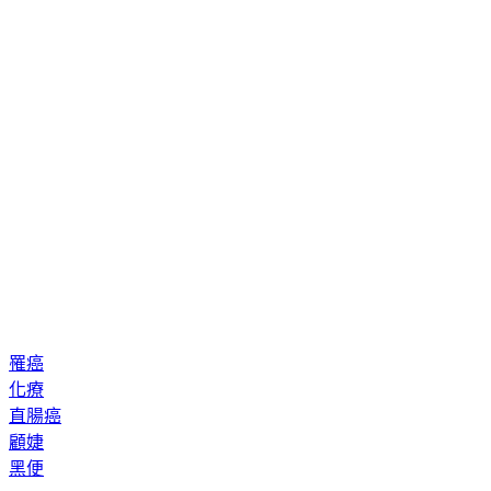
罹癌
化療
直腸癌
顧婕
黑便