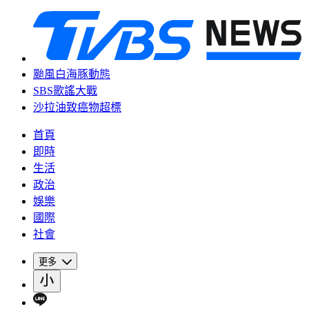
颱風白海豚動態
SBS歌謠大戰
沙拉油致癌物超標
首頁
即時
生活
政治
娛樂
國際
社會
更多