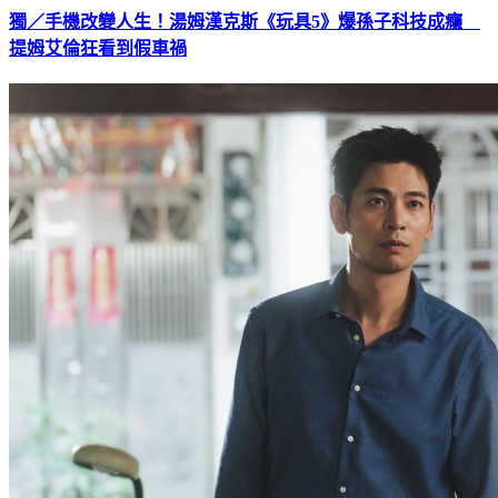
獨／手機改變人生！湯姆漢克斯《玩具5》爆孫子科技成癮
提姆艾倫狂看到假車禍