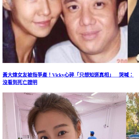
黃大煒女友被指爭產！Vicky心碎「只想知道真相」 哭喊：
沒看到死亡證明