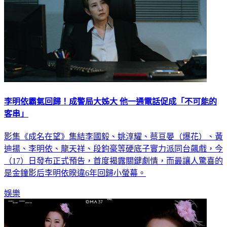
李明依霸氣回歸！成警局大姊大 他一通電話促成「不可能的
客串」
影集《成名在望》集結李國毅、姚淳耀、蔡亘晏（爆花）、黃
迪揚、李明依、龍天祥、段鈞豪等硬底子實力派同台飆戲，今
（17）日發布正式預告，首度揭露關鍵劇情，而最讓人驚喜的
是金鐘影后李明依睽違6年回歸小螢幕。
娛樂