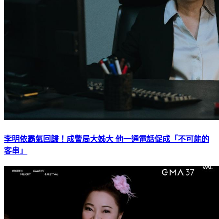
李明依霸氣回歸！成警局大姊大 他一通電話促成「不可能的
客串」