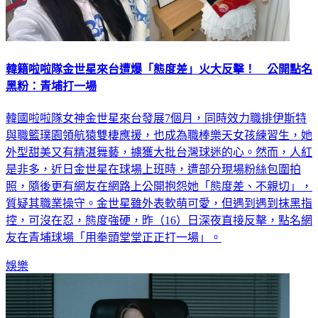
韓籍啦啦隊金世星來台遭爆「態度差」火大反擊！ 公開點名
黑粉：青埔打一場
韓國啦啦隊女神金世星來台發展7個月，同時效力職排伊斯特
與職籃璞園領航猿雙棲應援，也成為職棒樂天女孩練習生，她
外型甜美又有精湛舞藝，擄獲大批台灣球迷的心。然而，人紅
是非多，近日金世星在球場上班時，遭部分現場粉絲包圍拍
照，隨後更有網友在網路上公開抱怨她「態度差、不親切」，
質疑其職業操守。金世星雖外表軟萌可愛，但遇到遇到抹黑指
控，可沒在忍，態度強硬，昨（16）日深夜直接反擊，點名網
友在青埔球場「用拳頭堂堂正正打一場」。
娛樂