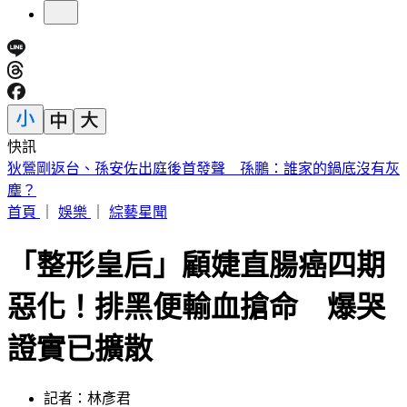
快訊
《紐時》曝台人赴陸「個資、足跡」全監控 陸委會：符合事
實
首頁
｜
娛樂
｜
綜藝星聞
「整形皇后」顧婕直腸癌四期
惡化！排黑便輸血搶命 爆哭
證實已擴散
記者：林彥君