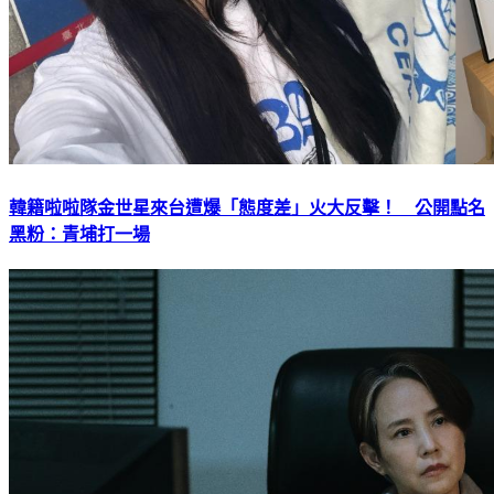
韓籍啦啦隊金世星來台遭爆「態度差」火大反擊！ 公開點名
黑粉：青埔打一場