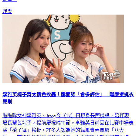
娛樂
李雅英椅子舞太情色挨轟！露面認「會多評估」 曝應援挑衣
原則
啦啦隊女神李雅英、Jessy今（17）日現身長照機構，陪伴現
場長輩包粽子，提前慶祝端午節。李雅英日前因在比賽中場表
演「椅子舞」挨批，許多人認為她的舞風賣弄風騷「八大