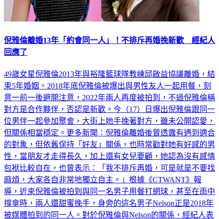
倪雅倫離婚13年「約會同一人」！不排斥再婚挽新歡 經紀人
回應了
49歲女星倪雅倫2013年與裕隆籃球隊教練邱啟益協議離婚，結
束5年婚姻。2018年底倪雅倫被爆出與男性友人一起用餐，刻
意一前一後避開注意，2022年兩人再度被拍到，不過倪雅倫稱
對方是合作夥伴，否認是新歡。今（17）日爆出倪雅倫跟同一
位男伴一起參加聚會，大街上她手挽著對方，雖未公開認愛，
但關係相當穩定。更多新聞：倪雅倫離婚後曾透露有遇到適合
的對象，但依舊保持「好友」關係，也時常勸對她有好感的男
性，當朋友才走得長久，加上還有女兒要顧，她認為沒有感情
包袱比較自在，也曾表示：「我不排斥再婚，可是就是不要找
麻煩，大家各自非常地獨立自主。」根據《CTWANT》報
導，近來倪雅倫被拍到與同一名男子用餐打網球，甚至在雨中
撐傘時，兩人還甜蜜挽手，身旁的這名男子Nelson正是2018年
被媒體拍到的同一人。對於倪雅倫與Nelson的關係，經紀人表