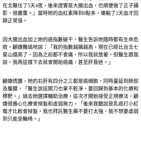
在北醫住了5天4夜，後來證實是大腸出血，也順便做了正子攝
影，很嚴重。」當時她的血紅素降到8點多，連輸了2天血才回
歸正常值。
因大腸出血加上她的癌指數破千，醫生告訴她隨時都有生命危
險。顧婕難過地說：「我的指數越飆越高，現在已經比台北七
星山還高了，因為之前都不會痛，所以我就放著，但醫生跟我
說，我再這樣下去就會開始癌痛，甚至肝昏迷。」
顧婕透露，她的右肝有四分之三都是癌細胞，同時蔓延到肺部
及腹膜，「醫生說這開刀也拿不乾淨，要回歸到基本的化療和
標靶。」過去她選擇輔助治療，這次才開始接受正規療法，顧
婕很擔心化療會掉髮和虛弱無力，「後來我聽說是乳癌打小紅
莓才比較會掉髮，我也拜託醫生藥不要打太強，我不想要虛弱
到只能坐輪椅。」