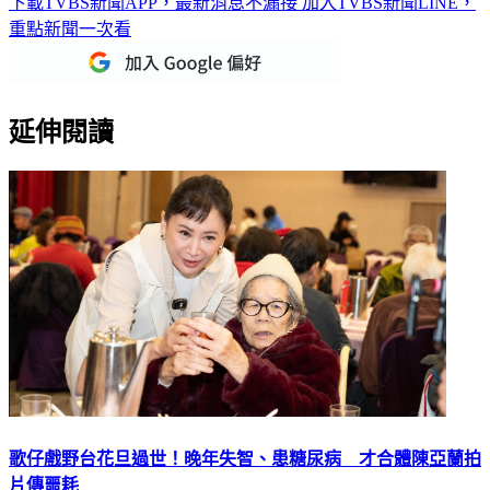
下載TVBS新聞APP，最新消息不漏接
加入TVBS新聞LINE，
重點新聞一次看
延伸閱讀
歌仔戲野台花旦過世！晚年失智、患糖尿病 才合體陳亞蘭拍
片傳噩耗