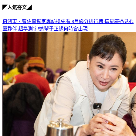
◤人氣夯文◢
何潤東、曹佑寧獨家專訪搶先看
8月緣分排行榜 這星座遇見心
靈夥伴
超準測字!這輩子正緣何時會出現