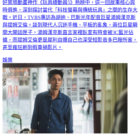
好萊塢動畫神作《玩具總動員5》熱映中，這一回故事核心與
時俱進，深刻探討當代「科技螢幕與傳統玩具」之間的生存大
戰。近日，TVBS專訪為胡迪、巴斯光年配音巨星湯姆漢克斯
與提姆艾倫。談到現代人沉迷手機、平板的亂象，兩位巨星瞬
間大開話匣子，湯姆漢克斯直言家裡臥室有時會被3C藍光佔
據，而提姆艾倫更是犀利自爆自己也深受短影音多巴胺所害，
甚至瘋狂刷到假車禍影片。
娛樂