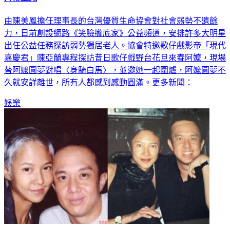
由陳美鳳擔任理事長的台灣優質生命協會對社會弱勢不遺餘
力，日前創設網路《笑臉攏底家》公益頻道，安排許多大明星
出任公益任務探訪弱勢獨居老人。協會特邀歌仔戲影帝「現代
嘉慶君」陳亞蘭專程探訪昔日歌仔戲野台花旦來春阿嬤，現場
替阿嬤圓夢對唱〈身騎白馬〉，並邀她一起圍爐，阿嬤圓夢不
久就安詳離世，所有人都感到感動圓滿。更多新聞：
娛樂