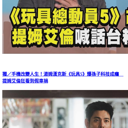
獨／手機改變人生！湯姆漢克斯《玩具5》爆孫子科技成癮
提姆艾倫狂看到假車禍