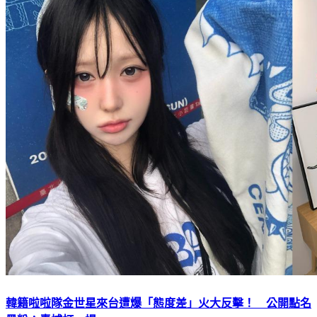
韓籍啦啦隊金世星來台遭爆「態度差」火大反擊！ 公開點名