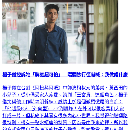
楊子儀控訴她「脾氣超可怕」 曝翻臉行徑嚇喊：我做錯什麼
楊子儀在台劇《阿松與阿暖》中飾演柯叔元的弟弟、黃西田的
小兒子，從小備受家人疼愛。談到「王富貴」這個角色，楊子
儀笑稱他工作時精明幹練，感情上卻是個徹頭徹尾的白痴：
「他超級E人（外向型），E到爆炸！在外可以很容易和大家
打成一片，但私底下其實有很多內心小世界。我覺得他腦迴路
很特別，帶有一點水瓶座的特質。因為是由我來詮釋，所以我
的方式會跟自己私底下的樣子有點像，敢做敢當、很有計劃