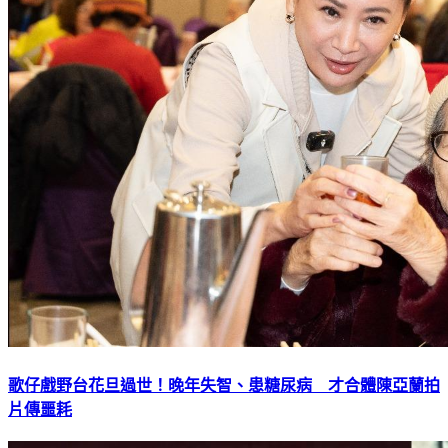
歌仔戲野台花旦過世！晚年失智、患糖尿病 才合體陳亞蘭拍
片傳噩耗