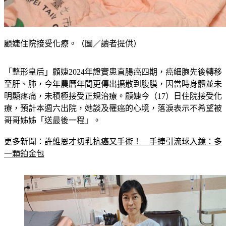
顧婕住院接受化療。（圖／讀者提供）
「整形皇后」顧婕2024年證實患直腸癌四期，癌細胞先後轉移
至肝、肺，今年農曆年間更傳出擴散到腹膜，因當時身體並未
明顯疼痛，未積極接受正規治療。顧婕今（17）日住院接受化
療，預計本週六出院，她談及罹癌的心境，落淚表示不希望被
哥哥姊姊「送最後一程」。
更多新聞：
許維恩才切乳抗癌又手術！　手捧引流球入鏡：多
一顆鉑金包