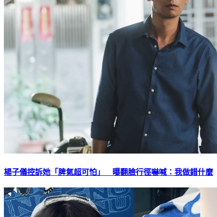
楊子儀控訴她「脾氣超可怕」 曝翻臉行徑嚇喊：我做錯什麼