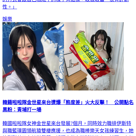
性。」
娛樂
韓籍啦啦隊金世星來台遭爆「態度差」火大反擊！ 公開點名
黑粉：青埔打一場
韓國啦啦隊女神金世星來台發展7個月，同時效力職排伊斯特
與職籃璞園領航猿雙棲應援，也成為職棒樂天女孩練習生，她