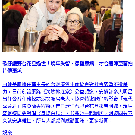
歌仔戲野台花旦過世！晚年失智、患糖尿病 才合體陳亞蘭拍
片傳噩耗
由陳美鳳擔任理事長的台灣優質生命協會對社會弱勢不遺餘
力，日前創設網路《笑臉攏底家》公益頻道，安排許多大明星
出任公益任務探訪弱勢獨居老人。協會特邀歌仔戲影帝「現代
嘉慶君」陳亞蘭專程探訪昔日歌仔戲野台花旦來春阿嬤，現場
替阿嬤圓夢對唱〈身騎白馬〉，並邀她一起圍爐，阿嬤圓夢不
久就安詳離世，所有人都感到感動圓滿。更多新聞：
娛樂