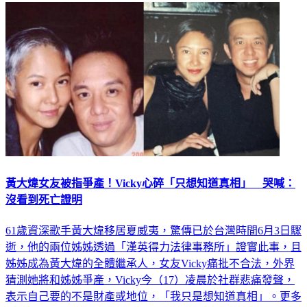
黃大煒女友被指爭產！Vicky心碎「只想知道真相」 哭喊：
沒看到死亡證明
61歲資深歌手黃大煒移居夏威夷，驚傳已於台灣時間6月3日驟
逝，他的兩位姊姊透過「漢英得力法律事務所」證實此事，且
姊姊成為黃大煒的全體繼承人，女友Vicky痛批不合法，外界
猜測她將和姊姊爭產，Vicky今（17）凌晨於社群悲痛發聲，
表示自己要的不是財產或地位，「我只是想知道真相」。更多