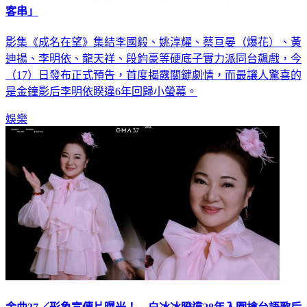
客串」
影集《成名在望》集結李國毅、姚淳耀、蔡亘晏（爆花）、黃
迪揚、李明依、龍天祥、段鈞豪等硬底子實力派同台飆戲，今
（17）日發布正式預告，首度揭露關鍵劇情，而最讓人驚喜的
是金鐘影后李明依睽違6年回歸小螢幕。
娛樂