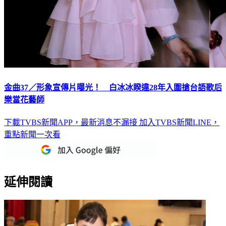
金曲37／形象宣傳片曝光！ 白冰冰睽違28年入圍搶台語歌后
樂當花藝師
下載TVBS新聞APP，最新消息不漏接
加入TVBS新聞LINE，
重點新聞一次看
延伸閱讀