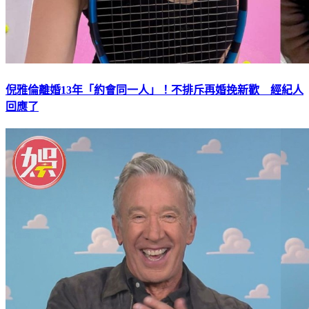
倪雅倫離婚13年「約會同一人」！不排斥再婚挽新歡 經紀人
回應了