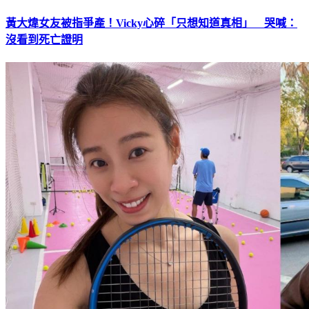
黃大煒女友被指爭產！Vicky心碎「只想知道真相」 哭喊：
沒看到死亡證明