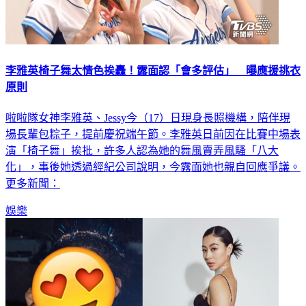
李雅英椅子舞太情色挨轟！露面認「會多評估」 曝應援挑衣
原則
啦啦隊女神李雅英、Jessy今（17）日現身長照機構，陪伴現
場長輩包粽子，提前慶祝端午節。李雅英日前因在比賽中場表
演「椅子舞」挨批，許多人認為她的舞風賣弄風騷「八大
化」，事後她透過經紀公司說明，今露面她也親自回應爭議。
更多新聞：
娛樂