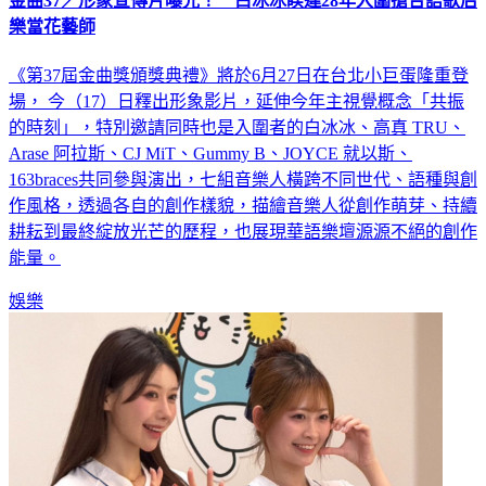
金曲37／形象宣傳片曝光！ 白冰冰睽違28年入圍搶台語歌后
樂當花藝師
《第37屆金曲獎頒獎典禮》將於6月27日在台北小巨蛋隆重登
場， 今（17）日釋出形象影片，延伸今年主視覺概念「共振
的時刻」，特別邀請同時也是入圍者的白冰冰、高真 TRU、
Arase 阿拉斯、CJ MiT、Gummy B、JOYCE 就以斯、
163braces共同參與演出，七組音樂人橫跨不同世代、語種與創
作風格，透過各自的創作樣貌，描繪音樂人從創作萌芽、持續
耕耘到最終綻放光芒的歷程，也展現華語樂壇源源不絕的創作
能量。
娛樂