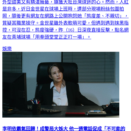
外型甜美又有精湛舞藝，擄獲大批台灣球迷的心。然而，人紅
是非多，近日金世星在球場上班時，遭部分現場粉絲包圍拍
照，隨後更有網友在網路上公開抱怨她「態度差、不親切」，
質疑其職業操守。金世星雖外表軟萌可愛，但遇到遇到抹黑指
控，可沒在忍，態度強硬，昨（16）日深夜直接反擊，點名網
友在青埔球場「用拳頭堂堂正正打一場」。
娛樂
李明依霸氣回歸！成警局大姊大 他一通電話促成「不可能的