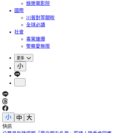
娛樂電影院
國際
川普對等關稅
全球必讀
社會
毒駕連爆
警察愛無限
更多
快訊