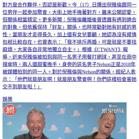
對方是合作夥伴，否認是新歡。今（17）日爆出倪雅倫跟同一
位男伴一起參加聚會，大街上她手挽著對方，雖未公開認愛，
但關係相當穩定。更多新聞：倪雅倫離婚後曾透露有遇到適合
的對象，但依舊保持「好友」關係，也時常勸對她有好感的男
性，當朋友才走得長久，加上還有女兒要顧，她認為沒有感情
包袱比較自在，也曾表示：「我不排斥再婚，可是就是不要找
麻煩，大家各自非常地獨立自主。」根據《CTWANT》報
導，近來倪雅倫被拍到與同一名男子用餐打網球，甚至在雨中
撐傘時，兩人還甜蜜挽手，身旁的這名男子Nelson正是2018年
被媒體拍到的同一人。對於倪雅倫與Nelson的關係，經紀人表
示：「他們就是朋友啊！就是朋友聚會啊！你們這樣拍會害她
交不到朋友啦！」
娛樂