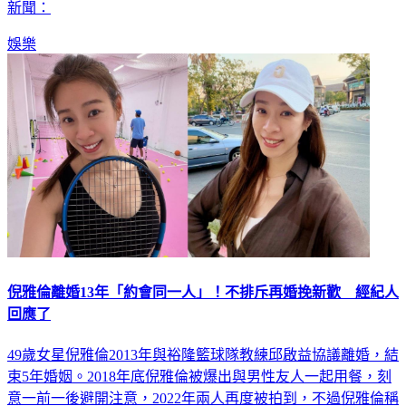
新聞：
娛樂
倪雅倫離婚13年「約會同一人」！不排斥再婚挽新歡 經紀人
回應了
49歲女星倪雅倫2013年與裕隆籃球隊教練邱啟益協議離婚，結
束5年婚姻。2018年底倪雅倫被爆出與男性友人一起用餐，刻
意一前一後避開注意，2022年兩人再度被拍到，不過倪雅倫稱