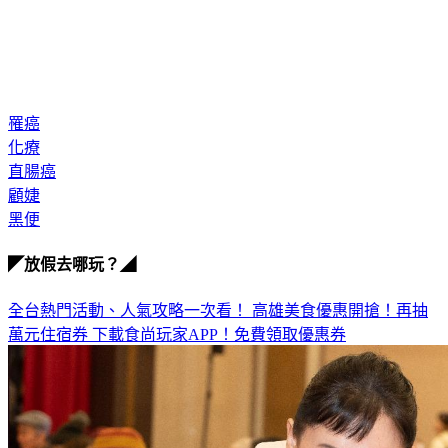
罹癌
化療
直腸癌
顧婕
黑便
◤放假去哪玩？◢
全台熱門活動、人氣攻略一次看！
高雄美食優惠開搶！再抽
萬元住宿券
下載食尚玩家APP！免費領取優惠券