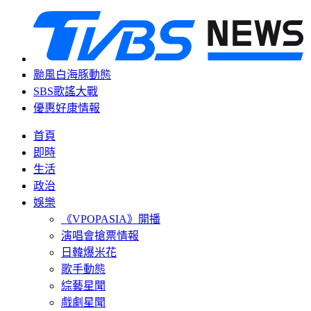
颱風白海豚動態
SBS歌謠大戰
優惠好康情報
首頁
即時
生活
政治
娛樂
《VPOPASIA》開播
演唱會搶票情報
日韓爆米花
歌手動態
綜藝星聞
戲劇星聞