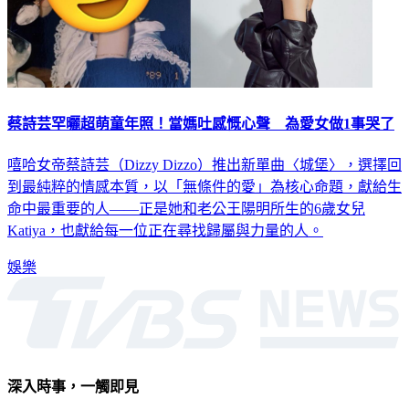
蔡詩芸罕曬超萌童年照！當媽吐感慨心聲 為愛女做1事哭了
嘻哈女帝蔡詩芸（Dizzy Dizzo）推出新單曲〈城堡〉，選擇回
到最純粹的情感本質，以「無條件的愛」為核心命題，獻給生
命中最重要的人——正是她和老公王陽明所生的6歲女兒
Katiya，也獻給每一位正在尋找歸屬與力量的人。
娛樂
深入時事，一觸即見