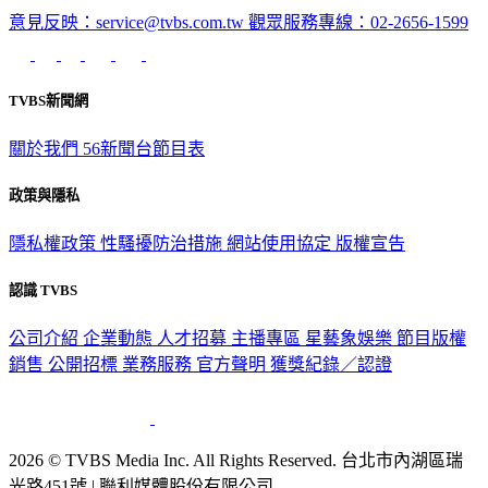
意見反映：service@tvbs.com.tw
觀眾服務專線：02-2656-1599
TVBS新聞網
關於我們
56新聞台節目表
政策與隱私
隱私權政策
性騷擾防治措施
網站使用協定
版權宣告
認識 TVBS
公司介紹
企業動態
人才招募
主播專區
星藝象娛樂
節目版權
銷售
公開招標
業務服務
官方聲明
獲獎紀錄／認證
2026 © TVBS Media Inc. All Rights Reserved. 台北市內湖區瑞
光路451號 | 聯利媒體股份有限公司