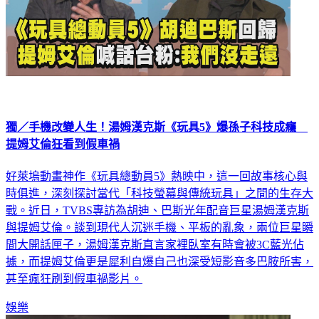
獨／手機改變人生！湯姆漢克斯《玩具5》爆孫子科技成癮
提姆艾倫狂看到假車禍
好萊塢動畫神作《玩具總動員5》熱映中，這一回故事核心與
時俱進，深刻探討當代「科技螢幕與傳統玩具」之間的生存大
戰。近日，TVBS專訪為胡迪、巴斯光年配音巨星湯姆漢克斯
與提姆艾倫。談到現代人沉迷手機、平板的亂象，兩位巨星瞬
間大開話匣子，湯姆漢克斯直言家裡臥室有時會被3C藍光佔
據，而提姆艾倫更是犀利自爆自己也深受短影音多巴胺所害，
甚至瘋狂刷到假車禍影片。
娛樂