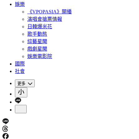
娛樂
《VPOPASIA》開播
演唱會搶票情報
日韓爆米花
歌手動態
綜藝星聞
戲劇星聞
娛樂電影院
國際
社會
更多