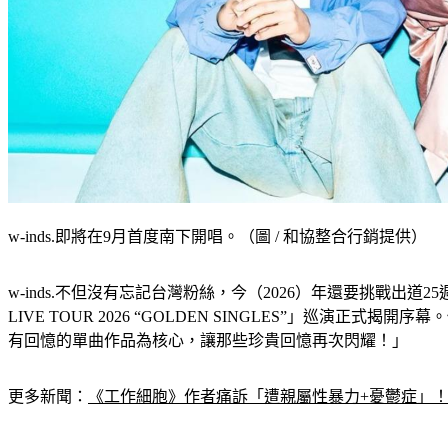
w-inds.即將在9月首度南下開唱。（圖 / 和協整合行銷提供）
w-inds.不但沒有忘記台灣粉絲，今（2026）年還要挑戰出道25週年來的第
LIVE TOUR 2026 “GOLDEN SINGLES”」巡
有回憶的單曲作品為核心，讓那些珍貴回憶再次閃耀！」
更多新聞：
《工作細胞》作者痛訴「遭親屬性暴力+憂鬱症」！