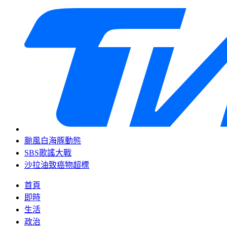
颱風白海豚動態
SBS歌謠大戰
沙拉油致癌物超標
首頁
即時
生活
政治