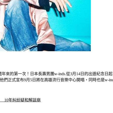
一次！日本長壽男團w-inds.從3月14日的出道紀念日起，為出道25週年紀念企
演正式揭開序幕。他們正式宣布9月5日將在高雄流行音樂中心開唱，同時也是
　10年糾紛疑和解談崩