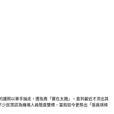
完的護照以單手抽走，遭指責「實在太跩」。直到最近才流出其
不少民眾認為機場人員簡直雙標，當局如今更祭出「張員瑛條