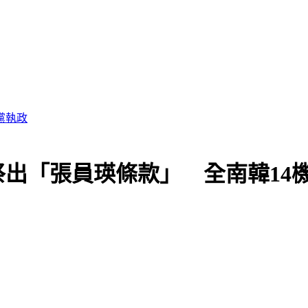
黨執政
出「張員瑛條款」 全南韓14