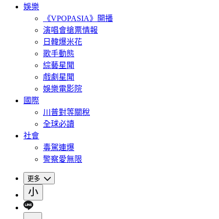
娛樂
《VPOPASIA》開播
演唱會搶票情報
日韓爆米花
歌手動態
綜藝星聞
戲劇星聞
娛樂電影院
國際
川普對等關稅
全球必讀
社會
毒駕連爆
警察愛無限
更多