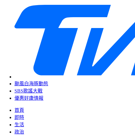
颱風白海豚動態
SBS歌謠大戰
優惠好康情報
首頁
即時
生活
政治