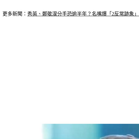
更多新聞：
秀英、鄭敬淏分手恐逾半年？名嘴爆「2反常跡象