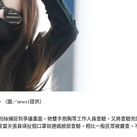
圖／news1提供）
被粉絲捕捉到爭議畫面，她雙手抱胸等工作人員查驗，又將查驗
是當天張員瑛扯個口罩就通過臉部查驗，相比一般民眾被嚴查，