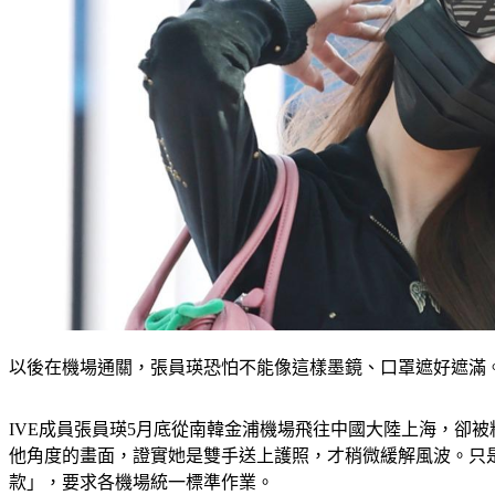
以後在機場通關，張員瑛恐怕不能像這樣墨鏡、口罩遮好遮滿。（
IVE成員張員瑛5月底從南韓金浦機場飛往中國大陸上海，卻
他角度的畫面，證實她是雙手送上護照，才稍微緩解風波。只
款」，要求各機場統一標準作業。