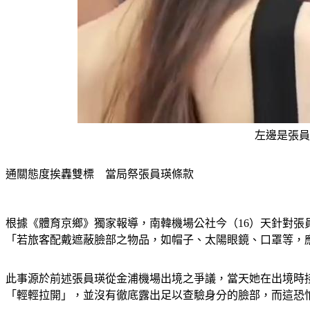
左邊是張員
通關態度挨轟雙標　當局祭張員瑛條款
根據《體育京鄉》獨家報導，南韓機場公社今（16）天針對
「若旅客配戴遮蔽臉部之物品，如帽子、太陽眼鏡、口罩等，
此事源於前述張員瑛從金浦機場出境之爭議，當天她在出境時
「輕輕拉開」，並沒有徹底露出足以查驗身分的臉部，而這恐