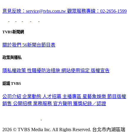
意見反映：service@tvbs.com.tw
觀眾服務專線：02-2656-1599
TVBS新聞網
關於我們
56新聞台節目表
政策與隱私
隱私權政策
性騷擾防治措施
網站使用協定
版權宣告
認識 TVBS
公司介紹
企業動態
人才招募
主播專區
星藝象娛樂
節目版權
銷售
公開招標
業務服務
官方聲明
獲獎紀錄／認證
2026 © TVBS Media Inc. All Rights Reserved. 台北市內湖區瑞