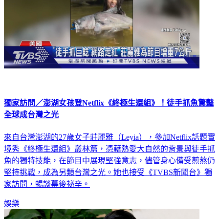
獨家訪問／澎湖女孩登Netflix《終極生還組》！徒手抓魚驚豔
全球成台灣之光
來自台灣澎湖的27歲女子莊麗雅（Leyia），參加Netflix話題實
境秀《終極生還組》叢林篇，憑藉熱愛大自然的背景與徒手抓
魚的獨特技能，在節目中展現堅強意志，儘管身心備受煎熬仍
堅持挑戰，成為另類台灣之光。她也接受《TVBS新聞台》獨
家訪問，暢談幕後祕辛。
娛樂