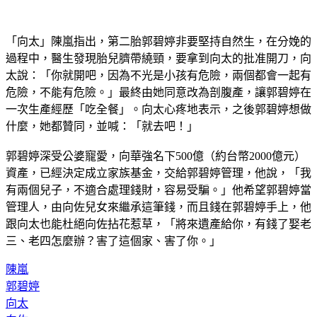
「向太」陳嵐指出，第二胎郭碧婷非要堅持自然生，在分娩的
過程中，醫生發現胎兒臍帶繞頸，要拿到向太的批准開刀，向
太說：「你就開吧，因為不光是小孩有危險，兩個都會一起有
危險，不能有危險。」最終由她同意改為剖腹產，讓郭碧婷在
一次生產經歷「吃全餐」。向太心疼地表示，之後郭碧婷想做
什麼，她都贊同，並喊：「就去吧！」
郭碧婷深受公婆寵愛，向華強名下500億（約台幣2000億元）
資產，已經決定成立家族基金，交給郭碧婷管理，他說，「我
有兩個兒子，不適合處理錢財，容易受騙。」他希望郭碧婷當
管理人，由向佐兒女來繼承這筆錢，而且錢在郭碧婷手上，他
跟向太也能杜絕向佐拈花惹草，「將來遺產給你，有錢了娶老
三、老四怎麼辦？害了這個家、害了你。」
陳嵐
郭碧婷
向太