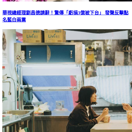
華視總經理劉昌德請辭！驚傳「虧損3億被下台」 發聲反擊點
名藍白兩黨