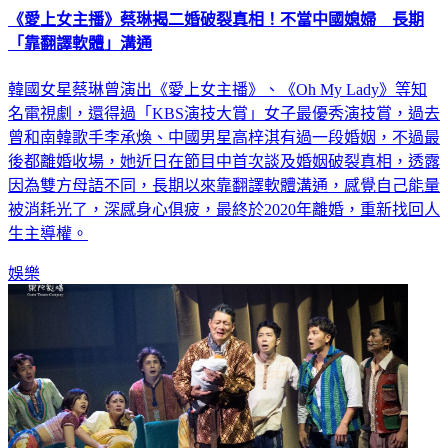
《愛上女主播》蔡琳揭二婚破裂真相！不當中國媳婦 長期
「靠翻譯軟體」溝通
韓國女星蔡琳曾演出《愛上女主播》、《Oh My Lady》等知
名電視劇，還得過「KBS演技大賞」女子最優秀演技賞，過去
曾和南韓歌手李承煥、中國男星高梓淇有過一段婚姻，不過最
後都離婚收場，她近日在節目中首次談及婚姻破裂真相，透露
因為雙方母語不同，長期以來靠翻譯軟體溝通，感覺自己能量
被消耗光了，深感身心俱疲，最終於2020年離婚，重新找回人
生主導權。
娛樂