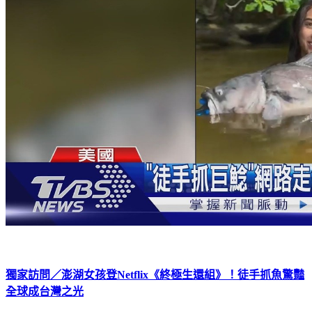
獨家訪問／澎湖女孩登Netflix《終極生還組》！徒手抓魚驚豔
全球成台灣之光