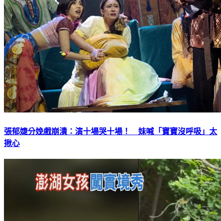
張郁婕分娩戲崩潰：演十場哭十場！ 妹喊「寶寶沒呼吸」太
揪心