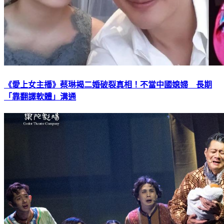
《愛上女主播》蔡琳揭二婚破裂真相！不當中國媳婦 長期
「靠翻譯軟體」溝通