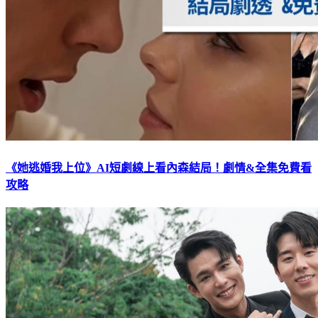
《她逃婚我上位》AI短劇線上看內森結局！劇情&全集免費看
攻略