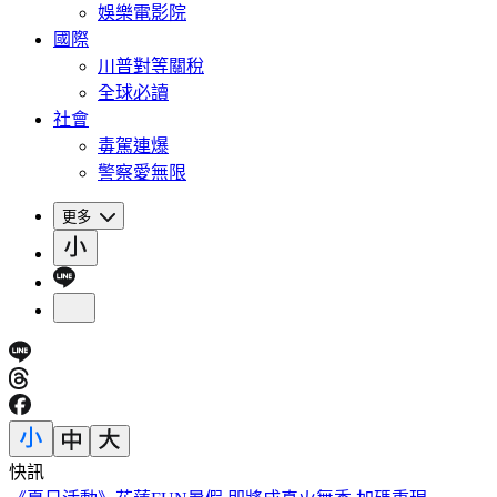
娛樂電影院
國際
川普對等關稅
全球必讀
社會
毒駕連爆
警察愛無限
更多
快訊