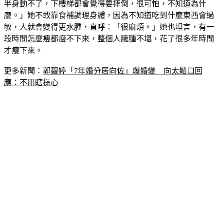
半身動不了，下樓梯都會覺得要摔倒，很可怕，不知道為什
麼。」她不敢靠食補調理身體，因為不知道吃到什麼東西會過
敏，人就會變得更水腫，直呼：「很麻煩。」她也坦言，有一
段時間怎麼瘦都瘦不下來，整個人臃腫不堪，花了很多年時間
才瘦下來。
更多新聞：
郭碧婷「7年婚分居向佐」爆婚變　向太鬆口回
應：不用瞎操心