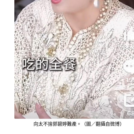
向太不捨郭碧婷難產。（圖／翻攝自微博）