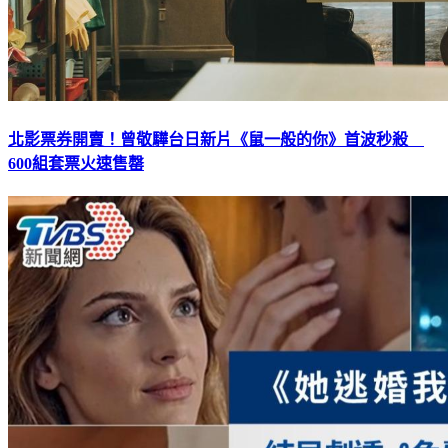
北影票券開賣！曾敬驊台日新片《鼠一般的你》首波秒殺
600組套票火速售罄