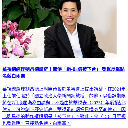
華視總經理劉昌德請辭！驚傳「虧損3億被下台」 發聲反擊點
名藍白兩黨
華視總經理劉昌德上周無預警於董事會上提出請辭，在2024年
上任前任職於「國立政治大學新聞系教授」的他，以借調期限
將在7月底屆滿為由請辭。不過由於華視去（2025）年虧損近3
億元，可說創下歷史新高，華視累計虧損已達35至40億元，因
此劉昌德的動作遭解讀是「被下台」。對此，今（15）日華視
也發聲明，直接點名藍、白兩黨。