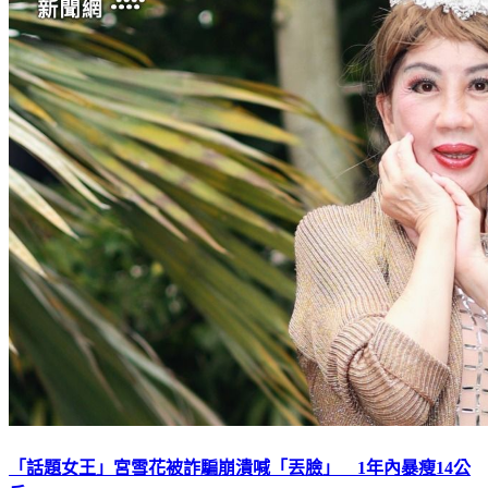
「話題女王」宮雪花被詐騙崩潰喊「丟臉」 1年內暴瘦14公