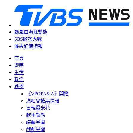
颱風白海豚動態
SBS歌謠大戰
優惠好康情報
首頁
即時
生活
政治
娛樂
《VPOPASIA》開播
演唱會搶票情報
日韓爆米花
歌手動態
綜藝星聞
戲劇星聞