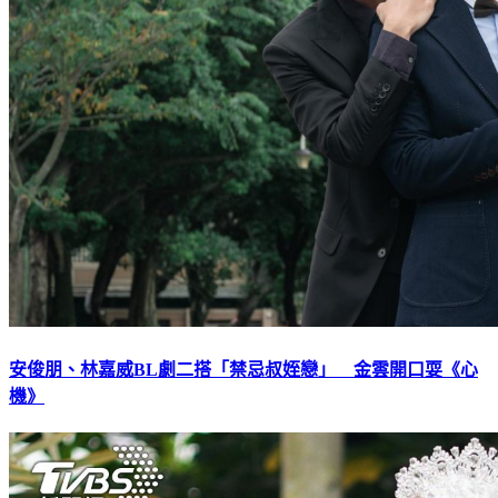
安俊朋、林嘉威BL劇二搭「禁忌叔姪戀」 金雲開口耍《心
機》