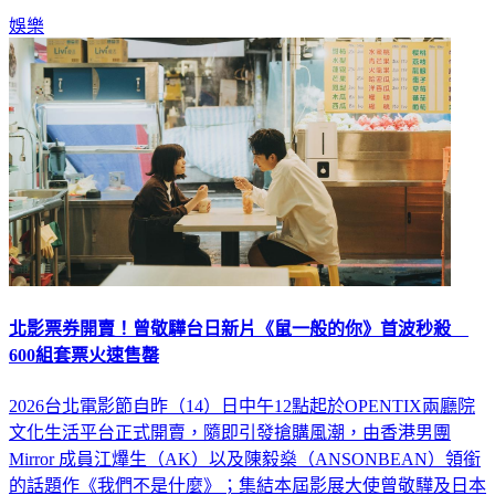
娛樂
北影票券開賣！曾敬驊台日新片《鼠一般的你》首波秒殺
600組套票火速售罄
2026台北電影節自昨（14）日中午12點起於OPENTIX兩廳院
文化生活平台正式開賣，隨即引發搶購風潮，由香港男團
Mirror 成員江𤒹生（AK）以及陳毅燊（ANSONBEAN）領銜
的話題作《我們不是什麼》；集結本屆影展大使曾敬驊及日本