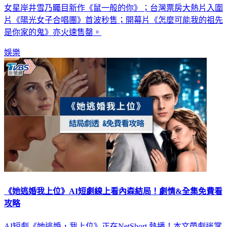
女星岸井雪乃矚目新作《鼠一般的你》；台灣票房大熱片入圍
片《陽光女子合唱團》首波秒售；開幕片《怎麼可能我的祖先
是你家的鬼》亦火速售罄。
娛樂
《她逃婚我上位》AI短劇線上看內森結局！劇情&全集免費看
攻略
AI短劇《她逃婚，我上位》正在NetShort 熱播！本文帶劇迷掌