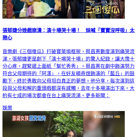
張郁婕分娩戲崩潰：演十場哭十場！ 妹喊「寶寶沒呼吸」太
揪心
音樂劇《三個傻瓜》打破寶萊塢框架，蔡昌憲數度演到痛哭流
涕，張郁婕更是創下「演十場哭十場」的驚人紀錄，讓大霈十
分心疼，趕緊遞上面紙「幫忙秀秀」。蔡昌憲在劇中飾演努力
符合父母期待的「阿漢」，在好友楊奇煜飾演的「藍丘」的鼓
勵下，終於勇敢向父母坦白真正的夢想。他分享，每次演到這
段與父母和解的重頭戲都深有感觸，去年十多場演出下來，大
約有七成的場次都會在台上痛哭流涕。更多新聞：
娛樂