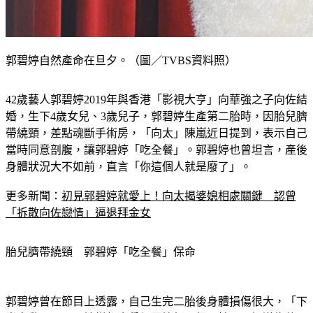
郭碧婷自然產命在旦夕。（圖／TVBS資料照）
42歲藝人郭碧婷2019年與香港「影視大亨」向華強之子向佐結
婚，生下4歲女兒、3歲兒子，郭碧婷生產第二胎時，因胎兒臍
帶繞頸，差點魂斷手術房，「向太」陳嵐近日提到，表示自己
當時同意剖腹，讓郭碧婷「吃全餐」。郭碧婷也曾坦言，產後
身體狀況大不如前，直言「你這個人就是廢了」。
更多新聞：
初見郭碧婷就愛上！向太揭婆媳相處關鍵　認曾
「拆散向佐戀情」逼退拜金女
胎兒臍帶繞頸　郭碧婷「吃全餐」保命
郭碧婷曾在節目上透露，自己生完二胎後身體損傷很大，「下