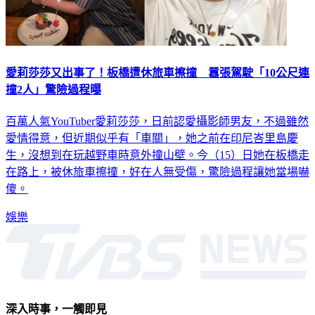
愛莉莎莎又出事了！板橋遭休旅車擦撞 囂張駕駛「10公尺連
撞2人」驚險過程曝
百萬人氣YouTuber愛莉莎莎，日前認愛攝影師男友，不過雖然
愛情得意，但近期似乎有「車關」，她之前在印尼峇里島慶
生，沒想到在玩越野車時意外撞山壁。今（15）日她在板橋走
在路上，被休旅車擦撞，好在人無受傷，驚險過程讓她當場嚇
傻。
娛樂
深入時事，一觸即見