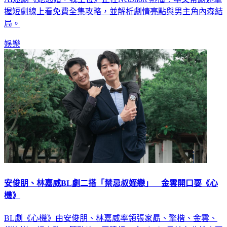
握短劇線上看免費全集攻略，並解析劇情亮點與男主角內森結
局。
娛樂
安俊朋、林嘉威BL劇二搭「禁忌叔姪戀」 金雲開口耍《心
機》
BL劇《心機》由安俊朋、林嘉威率領張家勗、擎楷、金雲、