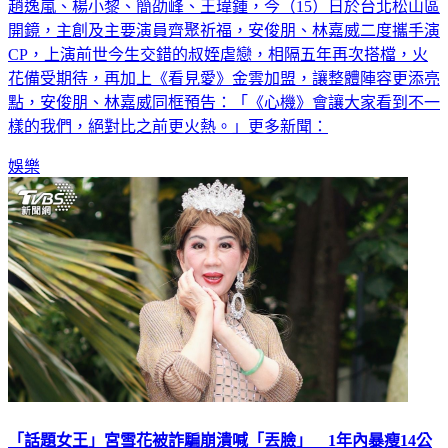
趙逸嵐、楊小黎、簡劭峰、王瑋鍾，今（15）日於台北松山區
開鏡，主創及主要演員齊聚祈福，安俊朋、林嘉威二度攜手演
CP，上演前世今生交錯的叔姪虐戀，相隔五年再次搭檔，火
花備受期待，再加上《看見愛》金雲加盟，讓整體陣容更添亮
點，安俊朋、林嘉威同框預告：「《心機》會讓大家看到不一
樣的我們，絕對比之前更火熱。」更多新聞：
娛樂
「話題女王」宮雪花被詐騙崩潰喊「丟臉」 1年內暴瘦14公