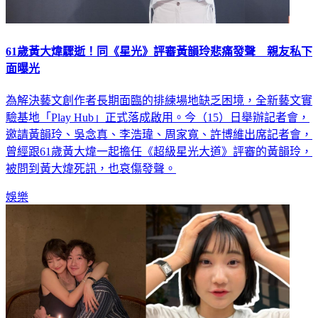
61歲黃大煒驟逝！同《星光》評審黃韻玲悲痛發聲 親友私下
面曝光
為解決藝文創作者長期面臨的排練場地缺乏困境，全新藝文實
驗基地「Play Hub」正式落成啟用。今（15）日舉辦記者會，
邀請黃韻玲、吳念真、李浩瑋、周家寬、許博維出席記者會，
曾經跟61歲黃大煒一起擔任《超級星光大道》評審的黃韻玲，
被問到黃大煒死訊，也哀傷發聲。
娛樂