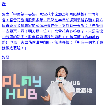
斤
68歲「中國第一美婦」宮雪花出席2026年國際扶輪社世界年
會，宮雪花縱橫股海多年，竟然在半年前遇到網路詐騙，對方
假冒香港金融專家的頭像培養信任，突然有一天說：「告訴你
一支股票，買了明天翻一倍。」宮雪花貪心答應了，只是洗澡
10分鐘的功夫，股票從兩塊跌到兩毛，10萬港幣（約40萬台
幣）泡湯，宮雪花陰溝裡翻船，無法釋懷：「對我一個老手來
說徹底丟臉。」
娛樂