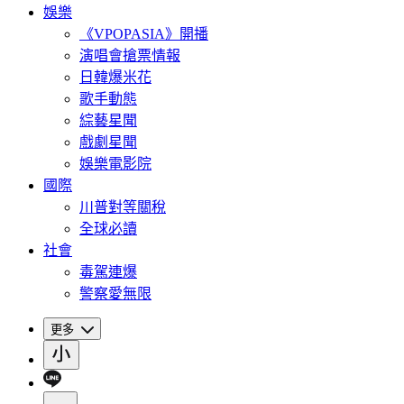
娛樂
《VPOPASIA》開播
演唱會搶票情報
日韓爆米花
歌手動態
綜藝星聞
戲劇星聞
娛樂電影院
國際
川普對等關稅
全球必讀
社會
毒駕連爆
警察愛無限
更多