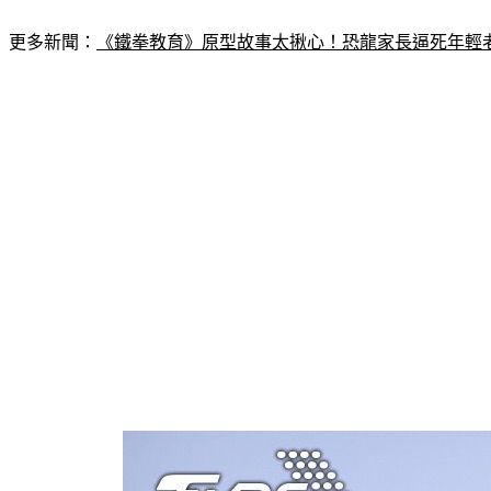
更多新聞：
《鐵拳教育》原型故事太揪心！恐龍家長逼死年輕