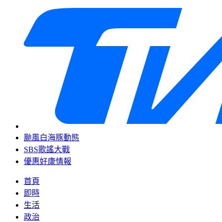
颱風白海豚動態
SBS歌謠大戰
優惠好康情報
首頁
即時
生活
政治