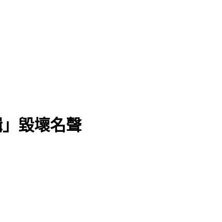
輯」毀壞名聲