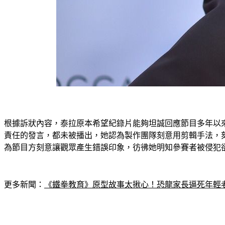
根據訴狀內容，泰拉原本希望紀錄片能夠坦誠回應節目多年以來
責任的發言，都未被播出，她認為製作團隊刻意用剪輯手法，
為節目方刻意讓觀眾產生錯誤印象，彷彿她明知參賽者被侵犯
更多新聞：
《鐵拳教育》原型故事太揪心！恐龍家長逼死年輕