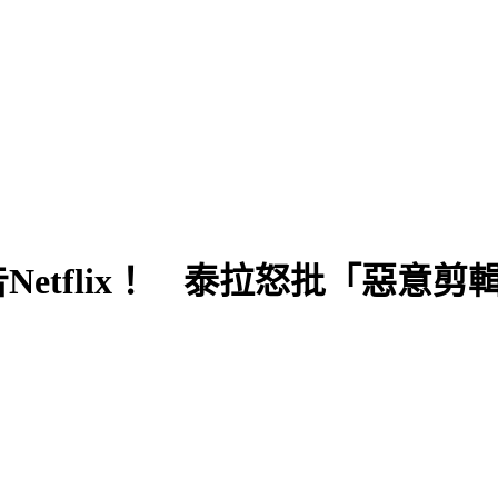
etflix！ 泰拉怒批「惡意剪