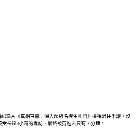
x推出紀錄片《真相直擊：深入超級名模生死鬥》檢視過往爭議，沒
自己接受長達3小時的專訪，最終被剪進去只有16分鐘。