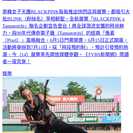
南韓女子天團BLACKPINK每每推出快閃店與展覽，都吸引大
批BLINK（粉絲名）爭相朝聖，全新展覽「BLACKPINK x
Tamagotchi」聯名企劃宣告登台！將全球頂流女團的時尚魅
力，與90年代傳奇電子雞（Tamagotchi）的經典「像素
（Pixel）」風格融合，6月5日門票開賣，6月15日正式開展，
活動將舉辦到7月13日，採「時段預約制」，預計引發預約熱
潮，今（14）展覽率先開放媒體參觀，《TVBS新聞網》帶讀
者一探究竟！
娛樂