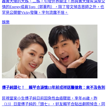
情的Energy成員Toro（郭葦昀），除了發文悼念恩師之外，也
罕見公開替Vicky發聲，字句流露不捨。
娛樂
傅子純頭七！ 賴芊合淚憶13年前戎祥送醫搶救：來不及告別
民視當家小生傅子純日前因急性血癌驟逝，享年46歲。昨
（13）日是傅子純的「頭七」，好友賴芊合貼出劇照悼念，同
時談到13年前亡夫戎祥送醫急救時她的煎熬，心疼傅子純遺孀