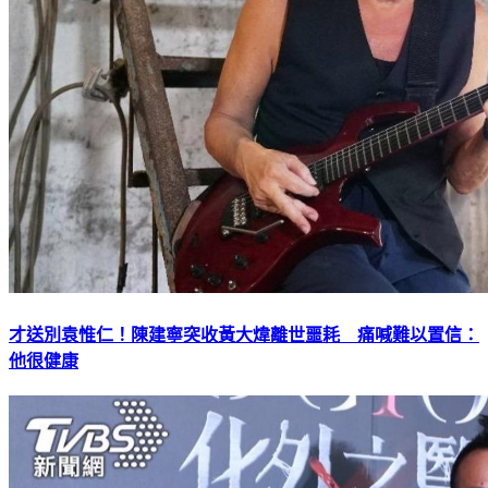
才送別袁惟仁！陳建寧突收黃大煒離世噩耗 痛喊難以置信：
他很健康