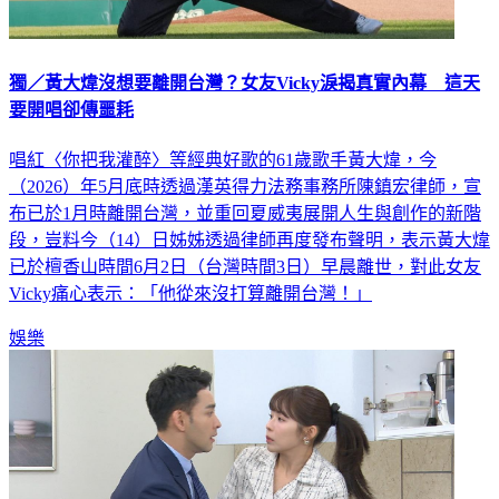
獨／黃大煒沒想要離開台灣？女友Vicky淚揭真實內幕 這天
要開唱卻傳噩耗
唱紅〈你把我灌醉〉等經典好歌的61歲歌手黃大煒，今
（2026）年5月底時透過漢英得力法務事務所陳鎮宏律師，宣
布已於1月時離開台灣，並重回夏威夷展開人生與創作的新階
段，豈料今（14）日姊姊透過律師再度發布聲明，表示黃大煒
已於檀香山時間6月2日（台灣時間3日）早晨離世，對此女友
Vicky痛心表示：「他從來沒打算離開台灣！」
娛樂