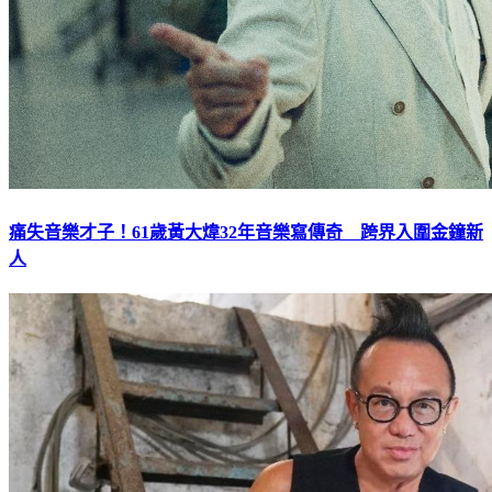
痛失音樂才子！61歲黃大煒32年音樂寫傳奇 跨界入圍金鐘新
人