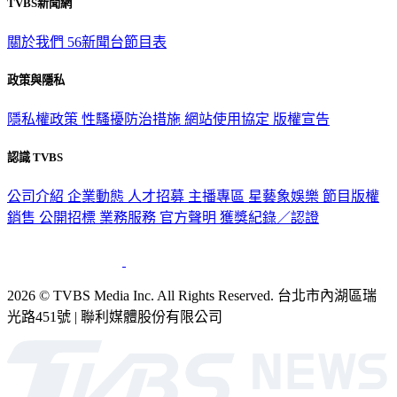
關於我們
56新聞台節目表
政策與隱私
隱私權政策
性騷擾防治措施
網站使用協定
版權宣告
認識 TVBS
公司介紹
企業動態
人才招募
主播專區
星藝象娛樂
節目版權
銷售
公開招標
業務服務
官方聲明
獲獎紀錄／認證
2026 © TVBS Media Inc. All Rights Reserved. 台北市內湖區瑞
光路451號 | 聯利媒體股份有限公司