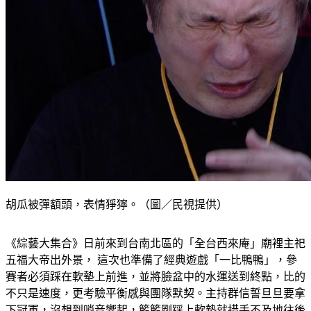
胡瓜被彈額頭，表情猙獰。（圖／民視提供）
《綜藝大集合》日前來到台南北區的「全台西來庵」廟裡主祀
五福大帝出外景， 這次也準備了經典遊戲「一比鴨鴨」，參
賽者必須踩在軟墊上前進，並將臉盆中的水運送到終點，比的
不只是速度，更考驗平衡感與團隊默契。主持群信誓旦旦要拿
下冠軍，沒想到哨音響起，籃籃剛踩上軟墊就措手不及地往後
摔，將臉盆中的水全潑在第三、四棒的阿翔和賴慧如身上，相