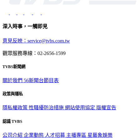
深入時事，一觸即見
意見反映：service@tvbs.com.tw
觀眾服務專線：02-2656-1599
TVBS新聞網
關於我們
56新聞台節目表
政策與隱私
隱私權政策
性騷擾防治措施
網站使用協定
版權宣告
認識 TVBS
公司介紹
企業動態
人才招募
主播專區
星藝象娛樂
節目版權銷售
公開招標
業務服務
官方聲明
獲獎紀錄／認證