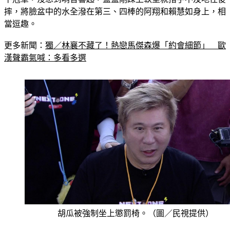
當逗趣。
更多新聞：
獨／林襄不藏了！熱戀馬傑森爆「約會細節」　歐
漢聲霸氣喊：多看多選
胡瓜被強制坐上懲罰椅。（圖／民視提供）