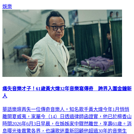
痛失音樂才子！61歲黃大煒32年音樂寫傳奇 跨界入圍金鐘新
人
華語樂壇再失一位傳奇音樂人。知名歌手黃大煒今年1月悄悄
離開夏威夷，家屬今（14）日透過律師函證實，他已於檀香山
時間2026年6月3日早晨，在姊姊家中驟然離世，享壽61歲。消
息曝光後震驚各界，也讓歌迷重新回顧他超過30年的音樂生
涯。