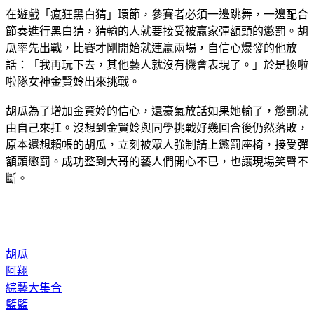
節奏進行黑白猜，猜輸的人就要接受被贏家彈額頭的懲罰。胡
瓜率先出戰，比賽才剛開始就連贏兩場，自信心爆發的他放
話：「我再玩下去，其他藝人就沒有機會表現了。」於是換啦
啦隊女神金賢姈出來挑戰。
胡瓜為了增加金賢姈的信心，還豪氣放話如果她輸了，懲罰就
由自己來扛。沒想到金賢姈與同學挑戰好幾回合後仍然落敗，
原本還想賴帳的胡瓜，立刻被眾人強制請上懲罰座椅，接受彈
額頭懲罰。成功整到大哥的藝人們開心不已，也讓現場笑聲不
斷。
胡瓜
阿翔
綜藝大集合
籃籃
大集合