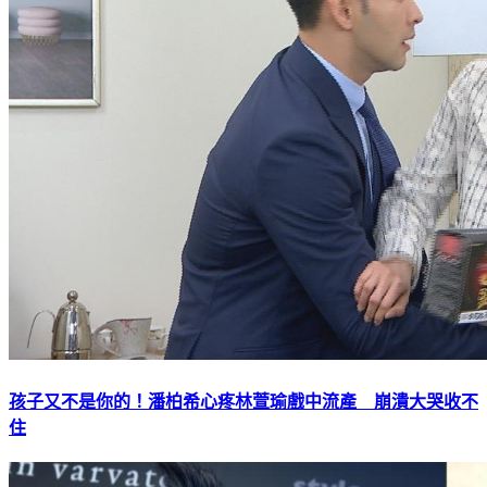
孩子又不是你的！潘柏希心疼林萱瑜戲中流產 崩潰大哭收不
住