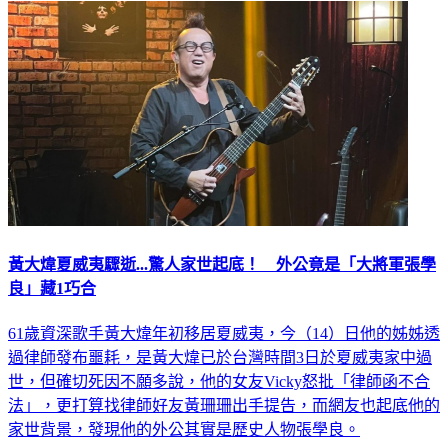
黃大煒夏威夷驟逝...驚人家世起底！ 外公竟是「大將軍張學
良」藏1巧合
61歲資深歌手黃大煒年初移居夏威夷，今（14）日他的姊姊透
過律師發布噩耗，是黃大煒已於台灣時間3日於夏威夷家中過
世，但確切死因不願多說，他的女友Vicky怒批「律師函不合
法」，更打算找律師好友黃珊珊出手提告，而網友也起底他的
家世背景，發現他的外公其實是歷史人物張學良。
娛樂