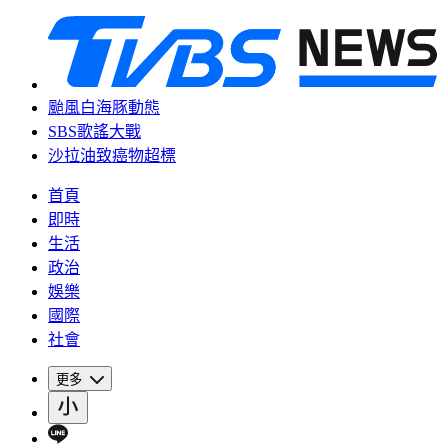
颱風白海豚動態
SBS歌謠大戰
沙拉油致癌物超標
首頁
即時
生活
政治
娛樂
國際
社會
更多