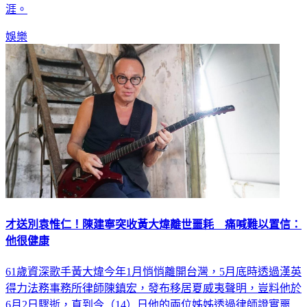
娛樂
才送別袁惟仁！陳建寧突收黃大煒離世噩耗 痛喊難以置信：
他很健康
61歲資深歌手黃大煒今年1月悄悄離開台灣，5月底時透過漢英
得力法務事務所律師陳鎮宏，發布移居夏威夷聲明，豈料他於
6月2日驟逝，直到今（14）日他的兩位姊姊透過律師證實噩
耗。音樂人好友陳建寧稍早得知此事，表示仍在驚嚇當中。