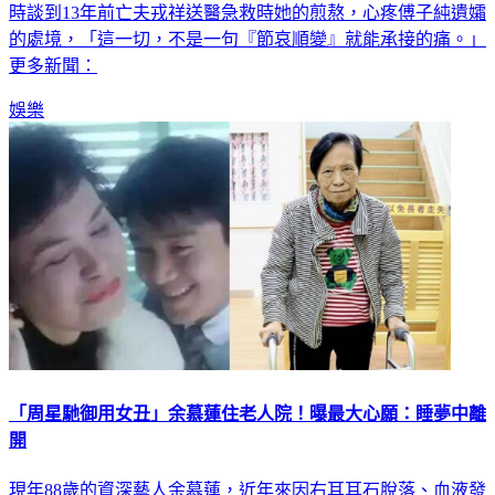
的處境，「這一切，不是一句『節哀順變』就能承接的痛。」
更多新聞：
娛樂
「周星馳御用女丑」余慕蓮住老人院！曝最大心願：睡夢中離
開
現年88歲的資深藝人余慕蓮，近年來因右耳耳石脫落、血液發
炎、肺纖維化、肺炎及胸口劇痛等健康問題，多次住院治療，