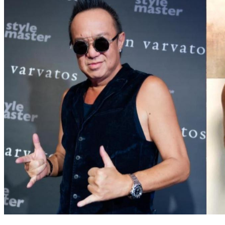
獨／黃大煒猝逝！女友Vicky遭瞞10天痛哭發聲 批親姊發律