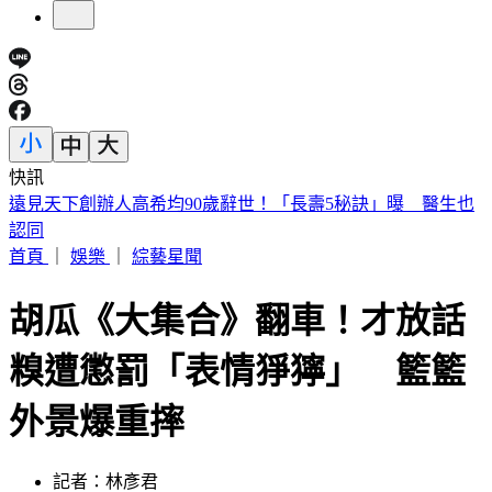
快訊
美股開盤／聯準會升息疑慮意外減緩！標普、那指「雙開高」
首頁
｜
娛樂
｜
綜藝星聞
胡瓜《大集合》翻車！才放話
糗遭懲罰「表情猙獰」 籃籃
外景爆重摔
記者：林彥君
發佈時間：2026.06.14 19:19