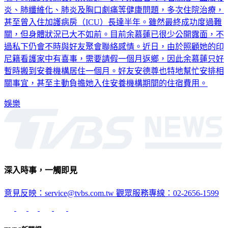
甚至曾入住加護病房（ICU）長達半年。雖然最終成功度過難
關，但身體狀況已大不如前。目前余慕蓮已很少公開露面，不
過私下仍會不時與好友聚會聯絡感情。近日，由於照顧她的印
尼籍看護家中有喜事，需要請假一個月返鄉，因此余慕蓮只好
暫時搬到安養機構居住一個月。好友安德尊也特地幫忙安排相
關事宜，甚至主動負擔她入住安養機構期間的住宿費用。
娛樂
深入時事，一觸即見
意見反映：service@tvbs.com.tw
觀眾服務專線：02-2656-1599
TVBS新聞網