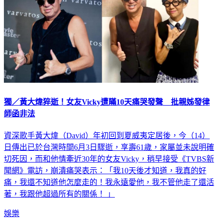
獨／黃大煒猝逝！女友Vicky遭瞞10天痛哭發聲 批親姊發律
師函非法
資深歌手黃大煒（David）年初回到夏威夷定居後，今（14）
日傳出已於台灣時間6月3日驟逝，享壽61歲，家屬並未說明確
切死因，而和他情牽近30年的女友Vicky，稍早接受《TVBS新
聞網》電訪，崩潰痛哭表示：「我10天後才知道，我真的好
痛，我還不知道他怎麼走的！我永遠愛他，我不管他走了還活
著，我跟他超過所有的關係！ 」
娛樂