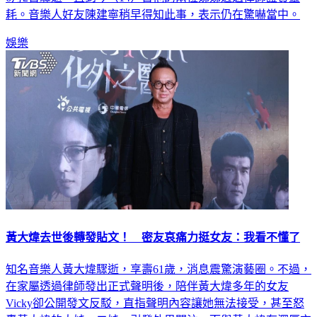
娛樂
黃大煒去世後轉發貼文！ 密友哀痛力挺女友：我看不懂了
知名音樂人黃大煒驟逝，享壽61歲，消息震驚演藝圈。不過，
在家屬透過律師發出正式聲明後，陪伴黃大煒多年的女友
Vicky卻公開發文反駁，直指聲明內容讓她無法接受，甚至怒
轟黃大煒的大姊、二姊，引發外界關注。而與黃大煒有深厚交