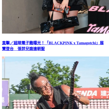
直擊／超萌電子雞曝光！「BLACKPINK x Tamagotchi」展
覽登台 張菲兒媳搶朝聖