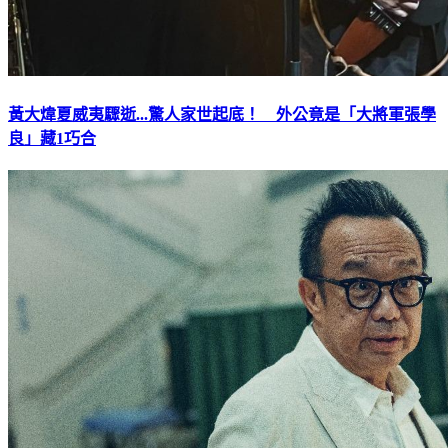
黃大煒夏威夷驟逝...驚人家世起底！ 外公竟是「大將軍張學
良」藏1巧合