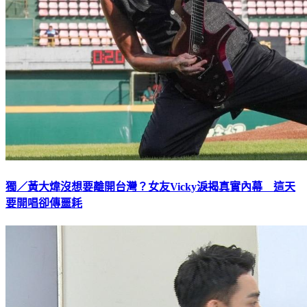
獨／黃大煒沒想要離開台灣？女友Vicky淚揭真實內幕 這天
要開唱卻傳噩耗