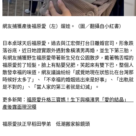
網友捕獲產後福原愛（左）遛娃。（圖／翻攝自小紅書）
日本桌球天后福原愛，過去與江宏傑打台日離婚官司，形象跌
落谷底，近日她證實跟外遇對象橫濱男再婚，並生下第三胎，
有網友捕獲野生福原愛帶著新生兒在公園散步，戴著鴨舌帽的
福原愛剪了短髮，臉上有點嬰兒肥，笑起來有雙下巴，整個人
散發幸福的味道，網友議論紛紛「感覺她現在狀態比在台灣那
時候好太多了」、「不幸福的婚姻逃出來是好事」、「出軌就
是不對的」、「當人家的第三者就是幻滅」。
更多新聞：
福原愛升格三寶媽！生下與橫濱男「愛的結晶」　
產後露面現況曝
福原愛扶正早稻田學弟　低潮搬家躲鏡頭