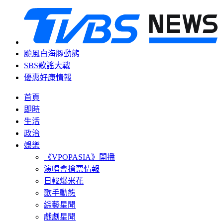
颱風白海豚動態
SBS歌謠大戰
優惠好康情報
首頁
即時
生活
政治
娛樂
《VPOPASIA》開播
演唱會搶票情報
日韓爆米花
歌手動態
綜藝星聞
戲劇星聞