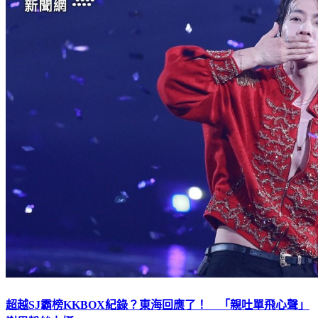
超越SJ霸榜KKBOX紀錄？東海回應了！ 「親吐單飛心聲」