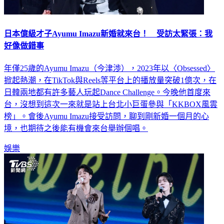
日本億級才子Ayumu Imazu新婚就來台！ 受訪太緊張：我
好像做錯事
年僅25歲的Ayumu Imazu（今津渉），2023年以〈Obsessed〉
掀起熱潮，在TikTok與Reels等平台上的播放量突破1億次，在
日韓兩地都有許多藝人玩起Dance Challenge。今晚他首度來
台，沒想到這次一來就是站上台北小巨蛋參與「KKBOX風雲
榜」。會後Ayumu Imazu接受訪問，聊到剛新婚一個月的心
境，也期待之後能有機會來台舉辦個唱。
娛樂