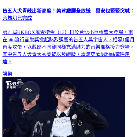
告五人犬青辣出新高度！美背纖腰全放送 雲安包緊緊突喊：
六塊肌已完成
第21屆KKBOX風雲榜今（13）日於台北小巨蛋盛大登場，甫
在hito流行音樂獎掀起熱烈迴響的告五人與宇宙人，相隔1個月
再度攻蛋，以截然不同卻同樣充滿魅力的音樂風格接力登場，
其中告五人犬青大秀美背以及纖腰，清涼穿著讓粉絲驚呼連
連。
娛樂