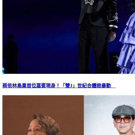
蔡依林鳥巢首位嘉賓現身！「雙J」世紀合體掀暴動