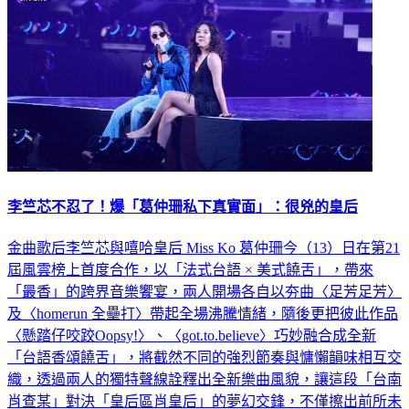
李竺芯不忍了！爆「葛仲珊私下真實面」：很兇的皇后
金曲歌后李竺芯與嘻哈皇后 Miss Ko 葛仲珊今（13）日在第21
屆風雲榜上首度合作，以「法式台語 × 美式饒舌」，帶來
「最香」的跨界音樂饗宴，兩人開場各自以夯曲〈足芳足芳〉
及〈homerun 全壘打〉帶起全場沸騰情緒，隨後更把彼此作品
〈懸踏仔咬跤Oopsy!〉、〈got.to.believe〉巧妙融合成全新
「台語香頌饒舌」，將截然不同的強烈節奏與慵懶韻味相互交
織，透過兩人的獨特聲線詮釋出全新樂曲風貌，讓這段「台南
肖查某」對決「皇后區肖皇后」的夢幻交鋒，不僅擦出前所未