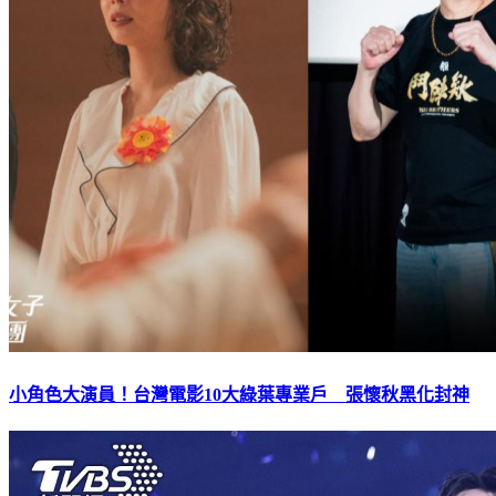
小角色大演員！台灣電影10大綠葉專業戶 張懷秋黑化封神