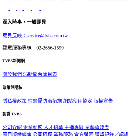
深入時事，一觸即見
意見反映：service@tvbs.com.tw
觀眾服務專線：02-2656-1599
TVBS新聞網
關於我們
56新聞台節目表
政策與隱私
隱私權政策
性騷擾防治措施
網站使用協定
版權宣告
認識 TVBS
公司介紹
企業動態
人才招募
主播專區
星藝象娛樂
節目版權銷售
公開招標
業務服務
官方聲明
獲獎紀錄／認證