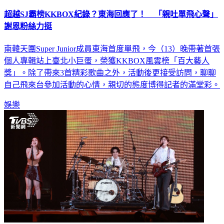
超越SJ霸榜KKBOX紀錄？東海回應了！ 「親吐單飛心聲」
謝恩粉絲力挺
南韓天團Super Junior成員東海首度單飛，今（13）晚帶著首張
個人專輯站上臺北小巨蛋，榮獲KKBOX風雲榜「百大藝人
獎」。除了帶來3首精彩歌曲之外，活動後更接受訪問，聊聊
自己飛來台參加活動的心情，親切的態度博得記者的滿堂彩。
娛樂