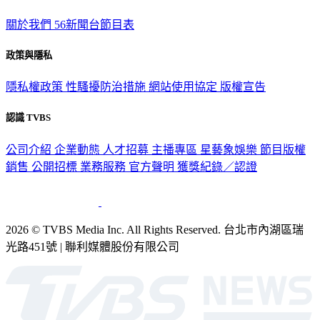
關於我們
56新聞台節目表
政策與隱私
隱私權政策
性騷擾防治措施
網站使用協定
版權宣告
認識 TVBS
公司介紹
企業動態
人才招募
主播專區
星藝象娛樂
節目版權
銷售
公開招標
業務服務
官方聲明
獲獎紀錄／認證
2026 © TVBS Media Inc. All Rights Reserved. 台北市內湖區瑞
光路451號 | 聯利媒體股份有限公司