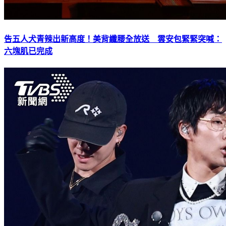
告五人犬青辣出新高度！美背纖腰全放送 雲安包緊緊突喊：
六塊肌已完成