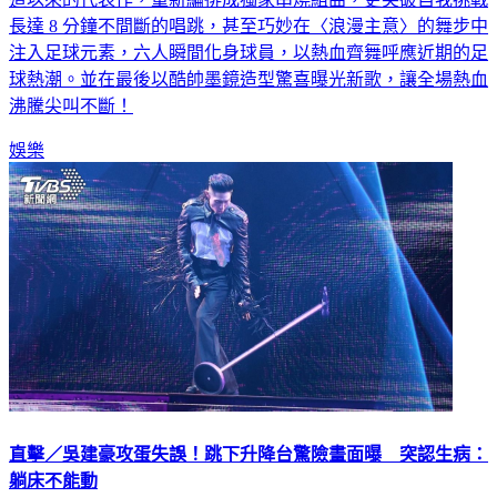
長達 8 分鐘不間斷的唱跳，甚至巧妙在〈浪漫主意〉的舞步中
注入足球元素，六人瞬間化身球員，以熱血齊舞呼應近期的足
球熱潮。並在最後以酷帥墨鏡造型驚喜曝光新歌，讓全場熱血
沸騰尖叫不斷！
娛樂
直擊／吳建豪攻蛋失誤！跳下升降台驚險畫面曝 突認生病：
躺床不能動