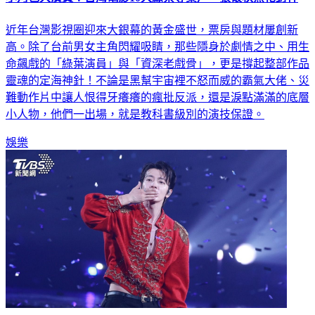
近年台灣影視圈迎來大銀幕的黃金盛世，票房與題材屢創新
高。除了台前男女主角閃耀吸睛，那些隱身於劇情之中、用生
命飆戲的「綠葉演員」與「資深老戲骨」，更是撐起整部作品
靈魂的定海神針！不論是黑幫宇宙裡不怒而威的霸氣大佬、災
難動作片中讓人恨得牙癢癢的瘋批反派，還是淚點滿滿的底層
小人物，他們一出場，就是教科書級別的演技保證。
娛樂