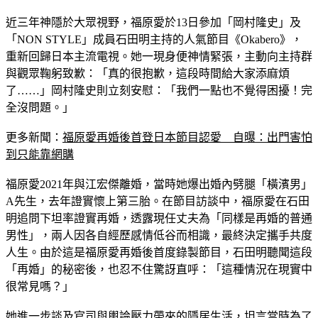
近三年神隱於大眾視野，福原愛於13日參加「岡村隆史」及
「NON STYLE」成員石田明主持的人氣節目《Okabero》，
重新回歸日本主流電視。她一現身便神情緊張，主動向主持群
與觀眾鞠躬致歉：「真的很抱歉，這段時間給大家添麻煩
了……」岡村隆史則立刻安慰：「我們一點也不覺得困擾！完
全沒問題。」
更多新聞：
福原愛再婚後首登日本節目認愛　自曝：出門害怕
到只能靠網購
福原愛2021年與江宏傑離婚，當時她爆出婚內劈腿「橫濱男」
A先生，去年證實懷上第三胎。在節目訪談中，福原愛在石田
明追問下坦率證實再婚，透露現任丈夫為「同樣是再婚的普通
男性」，兩人因各自經歷感情低谷而相識，最終決定攜手共度
人生。由於這是福原愛再婚後首度錄製節目，石田明聽聞這段
「再婚」的秘密後，也忍不住驚訝直呼：「這種情況在現實中
很常見嗎？」
她進一步談及官司與輿論壓力帶來的隱居生活，坦言當時為了