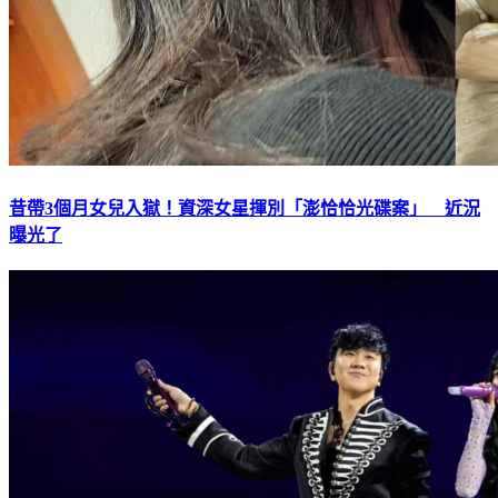
昔帶3個月女兒入獄！資深女星揮別「澎恰恰光碟案」 近況
曝光了