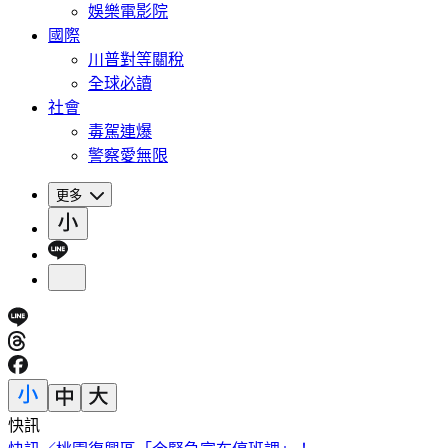
娛樂電影院
國際
川普對等關稅
全球必讀
社會
毒駕連爆
警察愛無限
更多
快訊