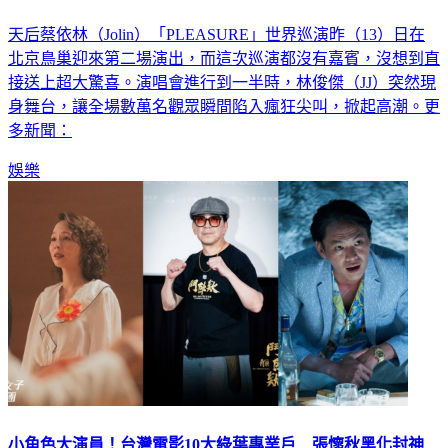
天后蔡依林（Jolin）「PLEASURE」世界巡演昨（13）日在
北京鳥巢迎來第二場演出，而這次巡演都沒有嘉賓，沒想到直
接送上超大驚喜。演唱會進行到一半時，林俊傑（JJ）突然現
身舞台，讓全場數萬名觀眾瞬間陷入瘋狂尖叫，掀起高潮。更
多新聞：
娛樂
小角色大演員！台灣電影10大綠葉專業戶 張懷秋黑化封神