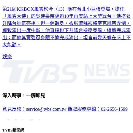
第21屆KKBOX風雲榜今（13）晚在台北小巨蛋登場，擔任
「風雲大使」的吳建豪時隔逾10年再度站上大型舞台，他搭著
升降台帥氣亮相，但一個轉身，衣服流蘇卻將麥克風架弄倒，
導致演出一度中斷，他直接跳下升降台撿麥克風，繼續完成演
出；而他其實強忍身體不適完成演出，坦言前幾天躺在床上不
太能動。
娛樂
深入時事，一觸即見
意見反映：service@tvbs.com.tw
觀眾服務專線：02-2656-1599
TVBS新聞網