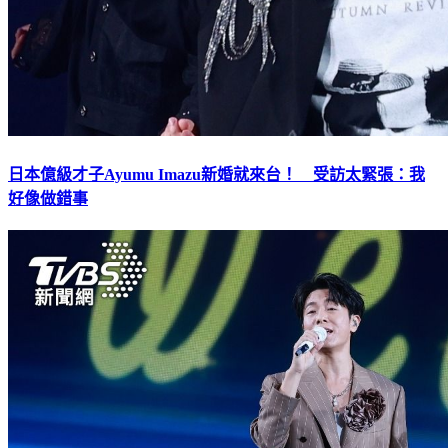
日本億級才子Ayumu Imazu新婚就來台！ 受訪太緊張：我
好像做錯事