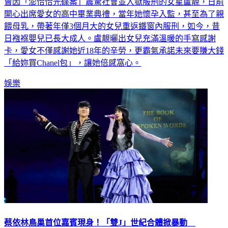
曾因「澎恰恰光碟案」震驚社會並入獄服刑的女星盧靚，日前
開心出席愛女的高中畢業典禮，當年她懷孕入監，甚至為了親
餵母乳，帶著年僅3個月大的女兒重返鐵窗內服刑，如今，昔
日襁褓嬰兒已長大成人。盧靚曬出女兒充滿溫暖的手寫感謝
卡，愛女不僅感謝她近18年的辛勞，更霸氣承諾未來要賺大錢
「給妳買Chanel包」，讓她倍感窩心。
娛樂
蔡依林鳥巢首位嘉賓現身！「雙J」世紀合體掀暴動