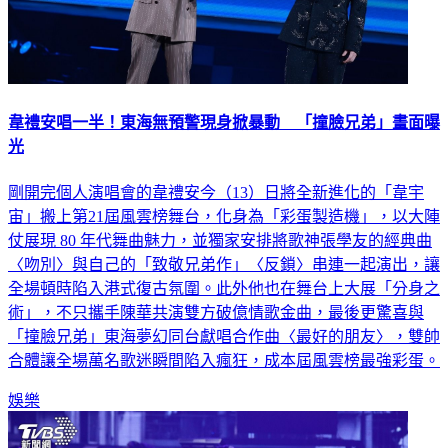
韋禮安唱一半！東海無預警現身掀暴動 「撞臉兄弟」畫面曝
光
剛開完個人演唱會的韋禮安今（13）日將全新進化的「韋宇
宙」搬上第21屆風雲榜舞台，化身為「彩蛋製造機」，以大陣
仗展現 80 年代舞曲魅力，並獨家安排將歌神張學友的經典曲
〈吻別〉與自己的「致敬兄弟作」〈反鎖〉串連一起演出，讓
全場頓時陷入港式復古氛圍。此外他也在舞台上大展「分身之
術」，不只攜手陳華共演雙方破億情歌金曲，最後更驚喜與
「撞臉兄弟」東海夢幻同台獻唱合作曲〈最好的朋友〉，雙帥
合體讓全場萬名歌迷瞬間陷入瘋狂，成本屆風雲榜最強彩蛋。
娛樂