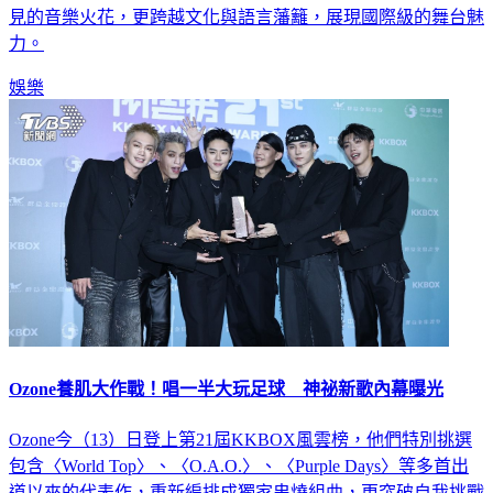
見的音樂火花，更跨越文化與語言藩籬，展現國際級的舞台魅
力。
娛樂
Ozone養肌大作戰！唱一半大玩足球 神祕新歌內幕曝光
Ozone今（13）日登上第21屆KKBOX風雲榜，他們特別挑選
包含〈World Top〉、〈O.A.O.〉、〈Purple Days〉等多首出
道以來的代表作，重新編排成獨家串燒組曲，更突破自我挑戰