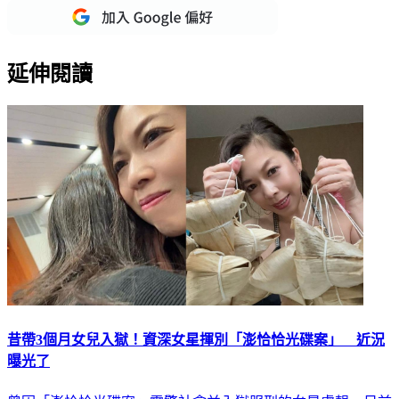
延伸閱讀
昔帶3個月女兒入獄！資深女星揮別「澎恰恰光碟案」 近況
曝光了