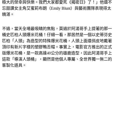
極大的榮幸與快樂。我們大家都愛死《揭密日》了！」他還不
忘甜讚女主角艾蜜莉布朗（Emily Blunt）與藝術團隊表現得太
精湛。
不過，當天全場最吸睛的焦點，莫過於阿湯哥手上提著的那一
桶史匹柏人頭爆米花桶！仔細一看，那居然是一個以史蒂芬史
匹柏「人頭」為造型的特殊爆米花桶，人頭上面還俏皮地戴著
頂印有新片字樣的塑膠鴨舌帽。事實上，電影官方推出的正式
版爆米花桶，是一款高達40公分的雄鹿造型，因此阿湯哥手上
這款「導演人頭桶」，顯然是他個人專屬、全世界獨一無二的
客製化道具。