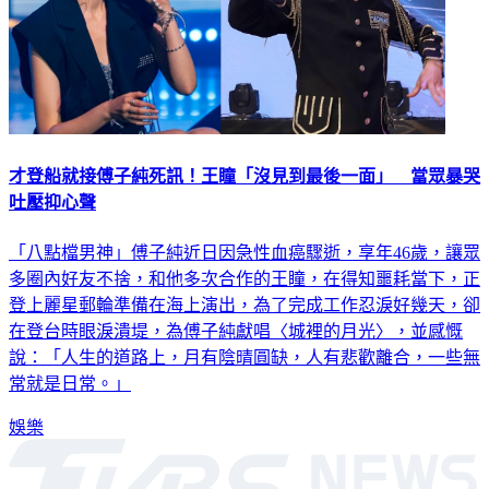
才登船就接傅子純死訊！王瞳「沒見到最後一面」 當眾暴哭
吐壓抑心聲
「八點檔男神」傅子純近日因急性血癌驟逝，享年46歲，讓眾
多圈內好友不捨，和他多次合作的王瞳，在得知噩耗當下，正
登上麗星郵輪準備在海上演出，為了完成工作忍淚好幾天，卻
在登台時眼淚潰堤，為傅子純獻唱〈城裡的月光〉，並感慨
說：「人生的道路上，月有陰晴圓缺，人有悲歡離合，一些無
常就是日常。」
娛樂