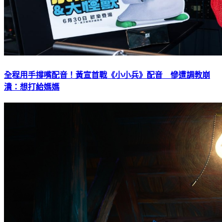
全程用手撐嘴配音！黃宣首戰《小小兵》配音 慘遭調教崩
潰：想打給媽媽