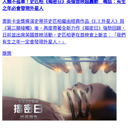
人類不孤單！史匹柏《揭密日》英倫首映超轟動 喊話：有生
之年必會發現外星人
奧斯卡金獎導演史蒂芬史匹柏繼由經典作品《E.T.外星人》與
《第三類接觸》後，再度帶著全新力作《揭密日》強勢回歸，
日前並出席英國首映活動，史匹柏更在首映會上斷言：「我們
有生之年一定會發現外星人。」
娛樂