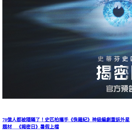
70億人都被隱瞞了！史匹柏攜手《侏羅紀》神級編劇重返外星
題材 《揭密日》暑假上檔