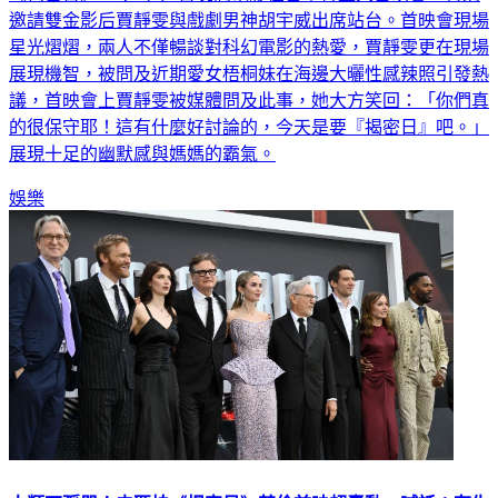
邀請雙金影后賈靜雯與戲劇男神胡宇威出席站台。首映會現場
星光熠熠，兩人不僅暢談對科幻電影的熱愛，賈靜雯更在現場
展現機智，被問及近期愛女梧桐妹在海邊大曬性感辣照引發熱
議，首映會上賈靜雯被媒體問及此事，她大方笑回：「你們真
的很保守耶！這有什麼好討論的，今天是要『揭密日』吧。」
展現十足的幽默感與媽媽的霸氣。
娛樂