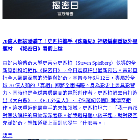
70億人都被隱瞞了！史匹柏攜手《侏羅紀》神級編劇重返外星
題材 《揭密日》暑假上檔
由好萊塢傳奇大導史蒂芬史匹柏（Steven Spielberg）執導的全
新原創科幻鉅作《揭密日》，今日震撼釋出最新預告。電影直
指全人類最深層的恐懼與好奇，宣告今年6月12日，專屬於全
球 70 億人類的「真相」即將全面揭曉。身為影史上最具影響
力、同時也是全球票房最高的電影創作者，史匹柏過去曾打造
出《大白鯊》、《E.T.外星人》、《侏羅紀公園》等傳奇鉅
作。這次重返他最拿手的未知領域，史匹柏坦言：「我一直都
對無法解釋的事物深深著迷。從我還是個小孩子起，就對夜空
充滿好奇，想知道那上面到底發生了什麼事。」
娛樂