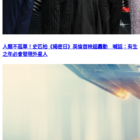
人類不孤單！史匹柏《揭密日》英倫首映超轟動 喊話：有生
之年必會發現外星人