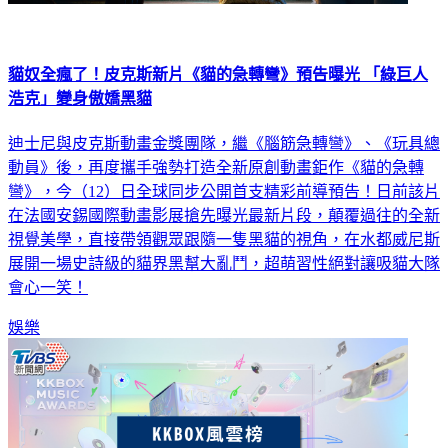
貓奴全瘋了！皮克斯新片《貓的急轉彎》預告曝光 「綠巨人
浩克」變身傲嬌黑貓
迪士尼與皮克斯動畫金獎團隊，繼《腦筋急轉彎》、《玩具總
動員》後，再度攜手強勢打造全新原創動畫鉅作《貓的急轉
彎》，今（12）日全球同步公開首支精彩前導預告！日前該片
在法國安錫國際動畫影展搶先曝光最新片段，顛覆過往的全新
視覺美學，直接帶領觀眾跟隨一隻黑貓的視角，在水都威尼斯
展開一場史詩級的貓界黑幫大亂鬥，超萌習性絕對讓吸貓大隊
會心一笑！
娛樂