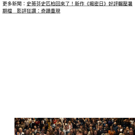
更多新聞：
史蒂芬史匹柏回來了！新作《揭密日》好評輾壓暑
期檔　影評狂讚：奇蹟重現