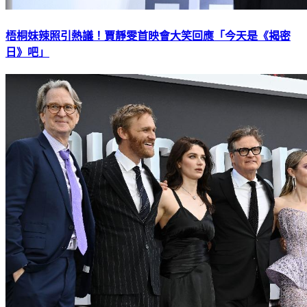
梧桐妹辣照引熱議！賈靜雯首映會大笑回應「今天是《揭密
日》吧」