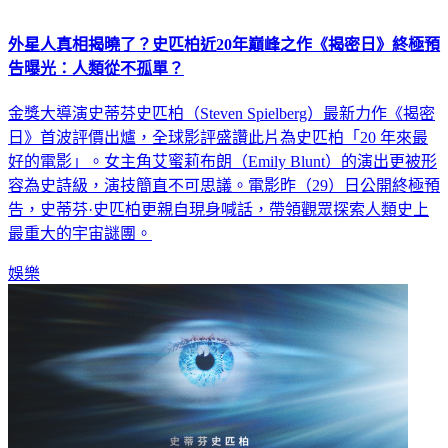
外星人真相揭曉了？史匹柏近20年巔峰之作《揭密日》終極預
告曝光：人類從不孤單？
金獎大導演史蒂芬史匹柏（Steven Spielberg）最新力作《揭密
日》首波評價出爐，全球影評盛讚此片為史匹柏「20 年來最
好的電影」。女主角艾蜜莉布朗（Emily Blunt）的演出更被形
容為史詩級，演技簡直不可思議。電影昨（29）日公開終極預
告，史蒂芬·史匹柏更親自現身喊話，帶領觀眾探索人類史上
最重大的宇宙謎團。
娛樂