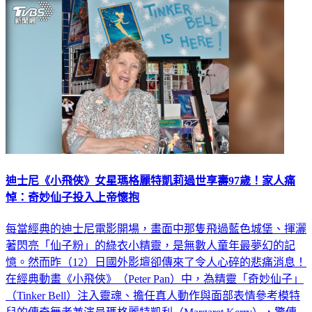
迪士尼《小飛俠》女星瑪格麗特凱莉過世享壽97歲！家人痛
悼：奇妙仙子投入上帝懷抱
每當經典的迪士尼電影開場，畫面中那隻飛過藍色城堡、揮灑
著閃亮「仙子粉」的綠衣小精靈，是無數人童年最夢幻的記
憶。然而昨（12）日國外影壇卻傳來了令人心碎的悲痛消息！
在經典動畫《小飛俠》（Peter Pan）中，為精靈「奇妙仙子」
（Tinker Bell）注入靈魂、擔任真人動作與面部表情參考模特