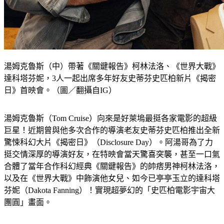
湯姆克魯斯（中）帶著《關鍵報告》柯林法洛、《世界大戰》
達科塔芬妮，3人一起出席多年好友史蒂芬史匹柏新片《揭密
日》首映會。（圖／翻攝自IG）
湯姆克魯斯（Tom Cruise）向來是好萊塢最挺各家電影的超級
巨星！近期曾與他多次合作的導演老友史蒂芬史匹柏推出全新
驚悚科幻大片《揭密日》（Disclosure Day）。阿湯哥為了力
挺交情深厚的導演好友，在特映會當天驚喜突襲，甚至一口氣
合體了當年合作科幻經典《關鍵報告》的帥痞男神柯林法洛，
以及在《世界大戰》中飾演他女兒、如今已亭亭玉立的達科塔
芬妮（Dakota Fanning）！實現超夢幻的「史匹柏電影宇宙大
團圓」畫面。