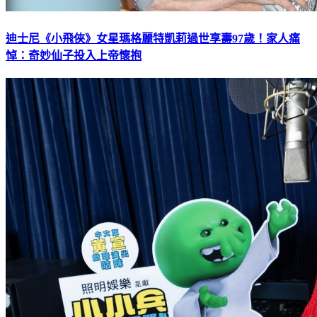
迪士尼《小飛俠》女星瑪格麗特凱莉過世享壽97歲！家人痛
悼：奇妙仙子投入上帝懷抱