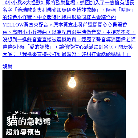
《小小兵&大怪獸》即將歡樂登場，這回加入了一隻擁有超長
名字「蓋瑞歐肯奧利佛麥加瑪伊查博詐欺師」、暱稱「咕咪」
的綠色小怪獸。中文版特地找來形象同樣古靈精怪的
YELLOW黃宣來配音。原本黃宣出發前還開開心心帶著香
蕉、高唱小小兵神曲，以為配音跟平時做音樂、主持差不多，
沒想到一進錄音室直接被震撼教育，經歷了聲音導演國偉老師
整整6小時「愛的調教」，讓他從信心滿滿跌到谷底，開玩笑
大喊：「我進來直接被打到最深淵，好想打電話給媽媽！」
娛樂