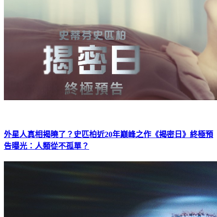
外星人真相揭曉了？史匹柏近20年巔峰之作《揭密日》終極預
告曝光：人類從不孤單？