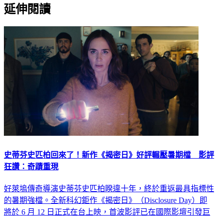
延伸閱讀
史蒂芬史匹柏回來了！新作《揭密日》好評輾壓暑期檔 影評
狂讚：奇蹟重現
好萊塢傳奇導演史蒂芬史匹柏睽違十年，終於重返最具指標性
的暑期強檔。全新科幻鉅作《揭密日》（Disclosure Day）即
將於 6 月 12 日正式在台上映，首波影評已在國際影壇引發巨