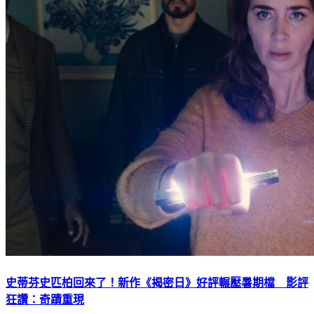
史蒂芬史匹柏回來了！新作《揭密日》好評輾壓暑期檔 影評
狂讚：奇蹟重現