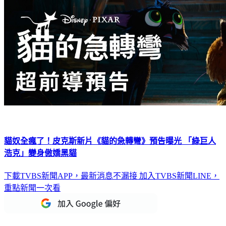
貓奴全瘋了！皮克斯新片《貓的急轉彎》預告曝光 「綠巨人
浩克」變身傲嬌黑貓
下載TVBS新聞APP，最新消息不漏接
加入TVBS新聞LINE，
重點新聞一次看