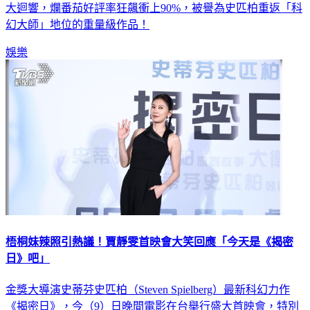
大迴響，爛番茄好評率狂飆衝上90%，被譽為史匹柏重返「科
幻大師」地位的重量級作品！
娛樂
梧桐妹辣照引熱議！賈靜雯首映會大笑回應「今天是《揭密
日》吧」
金獎大導演史蒂芬史匹柏（Steven Spielberg）最新科幻力作
《揭密日》，今（9）日晚間電影在台舉行盛大首映會，特別