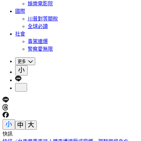
娛樂電影院
國際
川普對等關稅
全球必讀
社會
毒駕連爆
警察愛無限
更多
快訊