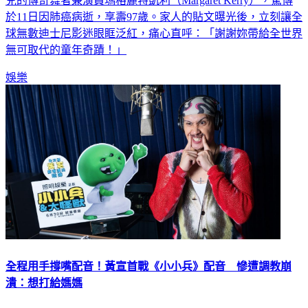
兒的傳奇舞者兼演員瑪格麗特凱利（Margaret Kerry），驚傳
於11日因肺癌病逝，享壽97歲。家人的貼文曝光後，立刻讓全
球無數迪士尼影迷眼眶泛紅，痛心直呼：「謝謝妳帶給全世界
無可取代的童年奇蹟！」
娛樂
全程用手撐嘴配音！黃宣首戰《小小兵》配音 慘遭調教崩
潰：想打給媽媽