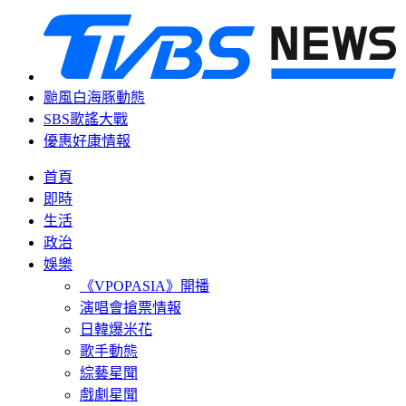
颱風白海豚動態
SBS歌謠大戰
優惠好康情報
首頁
即時
生活
政治
娛樂
《VPOPASIA》開播
演唱會搶票情報
日韓爆米花
歌手動態
綜藝星聞
戲劇星聞