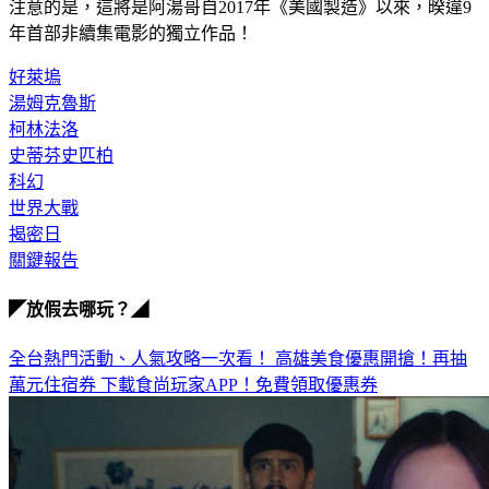
注意的是，這將是阿湯哥自2017年《美國製造》以來，暌違9
年首部非續集電影的獨立作品！
好萊塢
湯姆克魯斯
柯林法洛
史蒂芬史匹柏
科幻
世界大戰
揭密日
關鍵報告
◤放假去哪玩？◢
全台熱門活動、人氣攻略一次看！
高雄美食優惠開搶！再抽
萬元住宿券
下載食尚玩家APP！免費領取優惠券