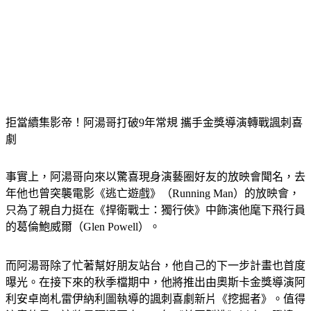
拒當續集影帝！阿湯哥打破9年常規 攜手金獎導演轉戰諷刺喜
劇
事實上，阿湯哥向來以驚喜現身演藝圈好友的放映會聞名，去
年他也曾突襲電影《逃亡遊戲》（Running Man）的放映會，
只為了親自力挺在《捍衛戰士：獨行俠》中飾演他麾下飛行員
的葛倫鮑威爾（Glen Powell）。
而阿湯哥除了忙著幫好朋友站台，他自己的下一步計畫也首度
曝光。在接下來的秋季檔期中，他將推出由奧斯卡金獎導演阿
利安卓崗札雷伊納利圖執導的諷刺喜劇新片《挖掘者》。值得