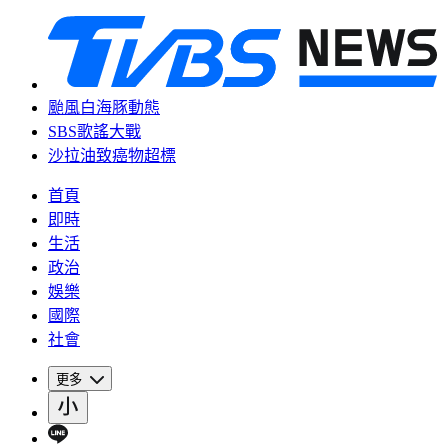
颱風白海豚動態
SBS歌謠大戰
沙拉油致癌物超標
首頁
即時
生活
政治
娛樂
國際
社會
更多