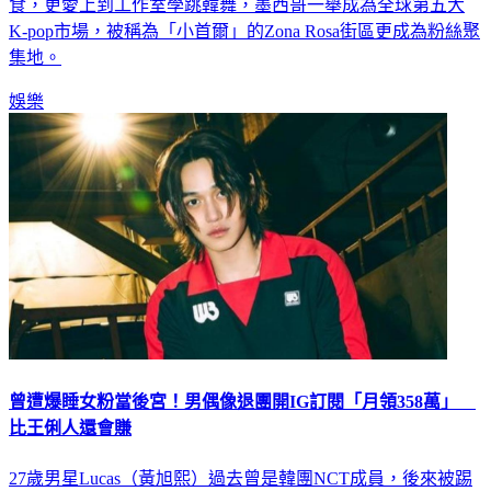
食，更愛上到工作室學跳韓舞，墨西哥一舉成為全球第五大
K-pop市場，被稱為「小首爾」的Zona Rosa街區更成為粉絲聚
集地。
娛樂
曾遭爆睡女粉當後宮！男偶像退團開IG訂閱「月領358萬」
比王俐人還會賺
27歲男星Lucas（黃旭熙）過去曾是韓團NCT成員，後來被踢