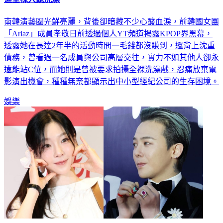
南韓演藝圈光鮮亮麗，背後卻暗藏不少心酸血淚，前韓國女團
「Ariaz」成員孝敬日前透過個人YT頻道揭露KPOP界黑幕，
透露她在長達2年半的活動時間一毛錢都沒賺到，還背上沈重
債務，曾看過一名成員與公司高層交往，實力不如其他人卻永
遠能站C位，而她則是曾被要求拍攝全裸洗澡戲，忍痛放棄電
影演出機會，種種無奈都顯示出中小型經紀公司的生存困境。
娛樂