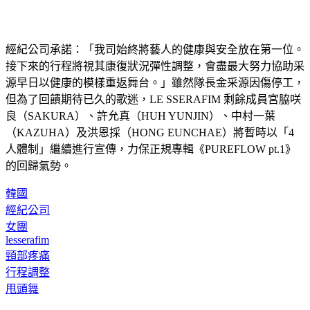
經紀公司承諾：「我司始終將藝人的健康與安全放在第一位。
接下來的行程將視其康復狀況彈性調整，會盡最大努力協助采
源早日以健康的模樣重返舞台。」雖然隊長金采源因傷停工，
但為了回饋期待已久的歌迷，LE SSERAFIM 剩餘成員宮脇咲
良（SAKURA）、許允真（HUH YUNJIN）、中村一葉
（KAZUHA）及洪恩採（HONG EUNCHAE）將暫時以「4 
人體制」繼續進行宣傳，力保正規專輯《PUREFLOW pt.1》
的回歸氣勢。
韓國
經紀公司
女團
lesserafim
頸部疼痛
行程調整
甩頭舞