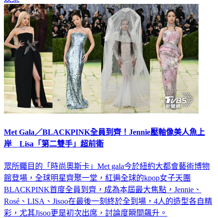
Met Gala／BLACKPINK全員到齊！Jennie壓軸像美人魚上
岸 Lisa「第二雙手」超前衛
眾所矚目的「時尚奧斯卡」Met gala今於紐約大都會藝術博物
館登場，全球明星齊聚一堂，紅遍全球的kpop女子天團
BLACKPINK首度全員到齊，成為本屆最大焦點，Jennie、
Rosé、LISA、Jisoo在最後一刻終於全到場，4人的造型各自精
彩，尤其Jisoo更是初次出席，討論度瞬間飆升。