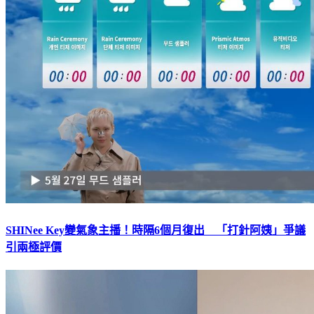
SHINee Key變氣象主播！時隔6個月復出 「打針阿姨」爭議
引兩極評價