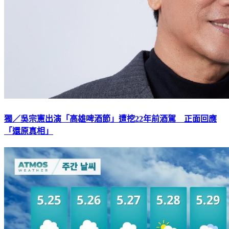
獨／吳宗憲出演「高雄啤酒節」遭挖22年前酒駕 正面回應
「還原真相」