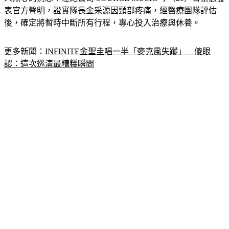
表官方聲明，證實隊長金采源因頸部疼痛，經醫療團隊評估
後，確定將暫時中斷所有行程，專心投入治療與休養。
更多新聞：
INFINITE金聖圭唱一半「麥克風失蹤」　傻眼
認：這次巡演最糟糕瞬間