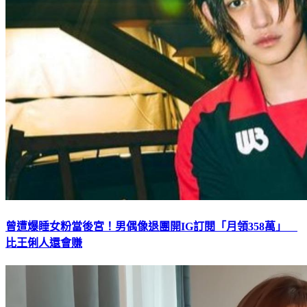
曾遭爆睡女粉當後宮！男偶像退團開IG訂閱「月領358萬」
比王俐人還會賺