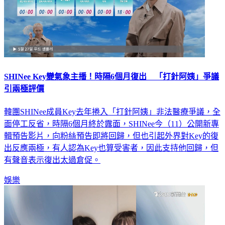
SHINee Key變氣象主播！時隔6個月復出 「打針阿姨」爭議
引兩極評價
韓團SHINee成員Key去年捲入「打針阿姨」非法醫療爭議，全
面停工反省，時隔6個月終於露面，SHINee今（11）公開新專
輯預告影片，向粉絲預告即將回歸，但也引起外界對Key的復
出反應兩極，有人認為Key也算受害者，因此支持他回歸，但
有聲音表示復出太過倉促。
娛樂