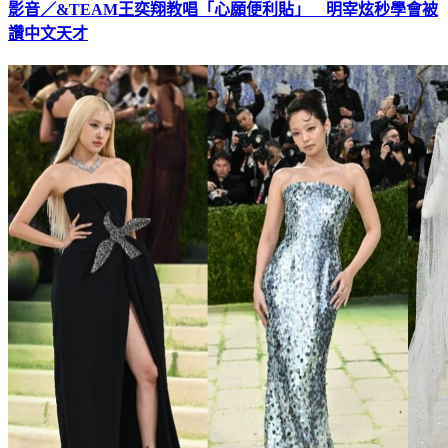
影音／&TEAM王奕翔教唱「心願便利貼」 明宰炫秒學會被
讚中文天才