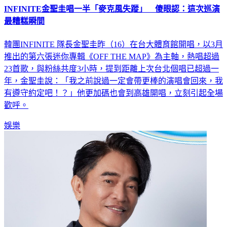
INFINITE金聖圭唱一半「麥克風失蹤」 傻眼認：這次巡演
最糟糕瞬間
韓團INFINITE 隊長金聖圭昨（16）在台大體育館開唱，以3月
推出的第六張迷你專輯《OFF THE MAP》為主軸，熱唱超過
23首歌，與粉絲共度3小時，提到距離上次台北個唱已超過一
年，金聖圭說：「我之前說過一定會帶更棒的演唱會回來，我
有遵守約定吧！？」他更加碼也會到高雄開唱，立刻引起全場
歡呼。
娛樂