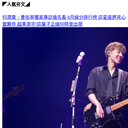
◤人氣夯文◢
何潤東、曹佑寧獨家專訪搶先看
8月緣分排行榜 這星座遇見心
靈夥伴
超準測字!這輩子正緣何時會出現