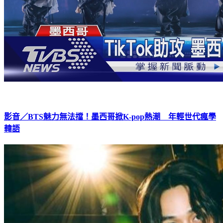
影音／BTS魅力無法擋！墨西哥掀K-pop熱潮 年輕世代瘋學
韓語