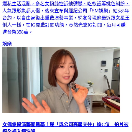
爆私生活混亂，多名女粉絲控訴他劈腿、吃軟飯等桃色糾紛，
人氣跟形象都大傷，後來宣布與經紀公司「SM娛樂」結束8年
合約，以自由身復出重啟演藝事業，網友發現他最近跟女星王
俐人一樣，在IG開啟訂閱功能，竟然光靠IG訂閱，每月可賺
進台幣358萬。
娛樂
女偶像揭演藝圈黑幕！爆「與公司高層交往」換C位 拍片被
逼全裸入鏡洗澡