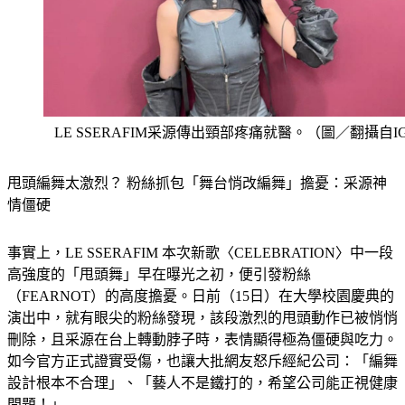
LE SSERAFIM采源傳出頸部疼痛就醫。（圖／翻攝自I
甩頭編舞太激烈？ 粉絲抓包「舞台悄改編舞」擔憂：采源神
情僵硬
事實上，LE SSERAFIM 本次新歌〈CELEBRATION〉中一段
高強度的「甩頭舞」早在曝光之初，便引發粉絲
（FEARNOT）的高度擔憂。日前（15日）在大學校園慶典的
演出中，就有眼尖的粉絲發現，該段激烈的甩頭動作已被悄悄
刪除，且采源在台上轉動脖子時，表情顯得極為僵硬與吃力。
如今官方正式證實受傷，也讓大批網友怒斥經紀公司：「編舞
設計根本不合理」、「藝人不是鐵打的，希望公司能正視健康
問題！」