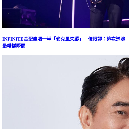
INFINITE金聖圭唱一半「麥克風失蹤」 傻眼認：這次巡演
最糟糕瞬間