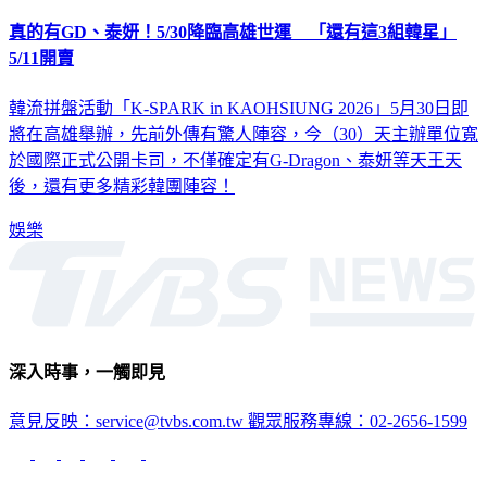
真的有GD、泰妍！5/30降臨高雄世運 「還有這3組韓星」
5/11開賣
韓流拼盤活動「K-SPARK in KAOHSIUNG 2026」5月30日即
將在高雄舉辦，先前外傳有驚人陣容，今（30）天主辦單位寬
於國際正式公開卡司，不僅確定有G-Dragon、泰妍等天王天
後，還有更多精彩韓團陣容！
娛樂
深入時事，一觸即見
意見反映：service@tvbs.com.tw
觀眾服務專線：02-2656-1599