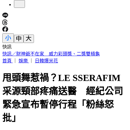
快訊
中國出入境新規將上路 陸委會曝「這類人」最危險
首頁
｜
娛樂
｜
日韓爆米花
甩頭舞惹禍？LE SSERAFIM
采源頸部疼痛送醫 經紀公司
緊急宣布暫停行程「粉絲怒
批」