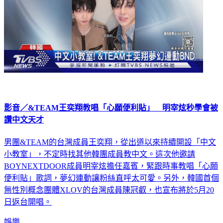
影音／&TEAM王奕翔教唱「心願便利貼」 明宰炫秒學會被
讚中文天才
男團&TEAM的台灣成員王奕翔，從出道以來持續開設「中文
小教室」，不定時找其他韓團成員教中文。這次他邀請
BOYNEXTDOOR成員明宰炫擔任嘉賓，緊跟時事教唱「心願
便利貼」歌詞，夢幻連動讓粉絲直呼太可愛。另外，韓國首個
無性別概念團體XLOV的台灣成員陳冠叡，也宣布將於5月20
日返台開唱。
娛樂