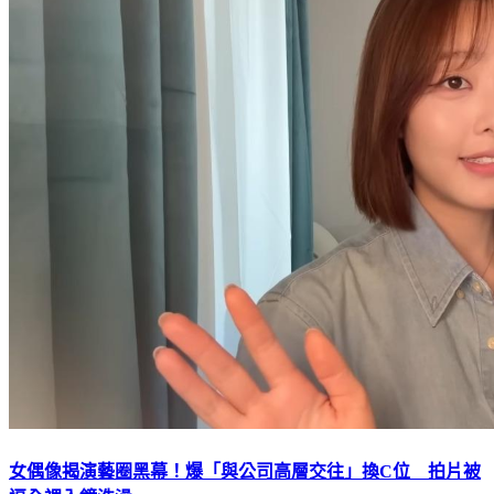
女偶像揭演藝圈黑幕！爆「與公司高層交往」換C位 拍片被