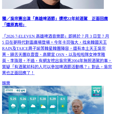
獨／吳宗憲出演「高雄啤酒節」遭挖22年前酒駕 正面回應
「還原真相」
「2026 7-ELEVEN 高雄啤酒音樂節」即將於 7 月 3 日至 7 月
5 日在夢時代對面廣場登場。今年卡司強大，找來韓國天王
RAIN及TAICE周子瑜等韓星韓團陣容，還有本土天王吳宗
憲、饒舌天團玖壹壹、高爾宣 OSN、以及啦啦隊女神李雅
英、李珠珢。不過，有網友挖出吳宗憲2004年無照酒駕的事，
質疑「有酒駕前科的人可以參加啤酒節活動嗎？」對此，吳宗
憲也正面回應了！
娛樂