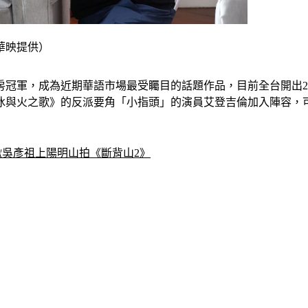
華映提供）
票房冠軍，成為近期華語市場最受矚目的話題作品，目前全台開出2
冰與火之歌》的反派要角「小指頭」的演員艾登吉倫加入陣容，
揪吳彥祖上陽明山拍《斷背山2》