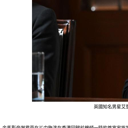
英國知名男星艾
金馬影帝謝君豪在片中飾演在香港回歸前權傾一時的首富家族