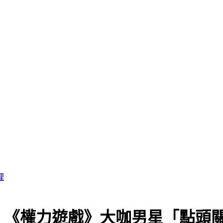
理
》 《權力遊戲》大咖男星「點頭