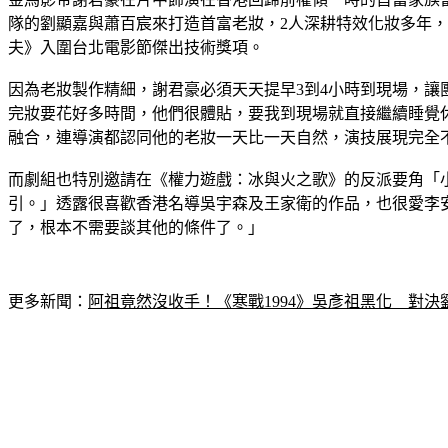
隊的劉顯嘉與蕭百宸來打造首富老妝，2人深耕特效化妝多年
夫》入圍台北電影節傑出技術獎項。
因為老妝製作精細，謝君豪必須天天提早3到4小時到現場，
完妝要花好多時間，他們很體貼，要我到現場就直接繼續睡覺
融合，連導演都認同他的老妝一天比一天自然，演技展現完全
而劇組也特別邀請在《權力遊戲：冰與火之歌》的反派要角「
引。」透露很喜歡香港名導吳宇森及王家衛的作品，也很愛李
了，根本不需要談其他的條件了。」
更多新聞：
阿祖竟然沒收手！《寒戰1994》吳彥祖黑化　對決