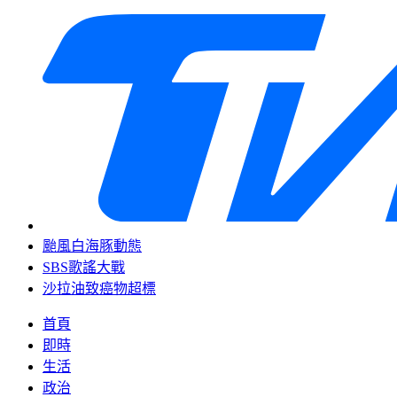
颱風白海豚動態
SBS歌謠大戰
沙拉油致癌物超標
首頁
即時
生活
政治