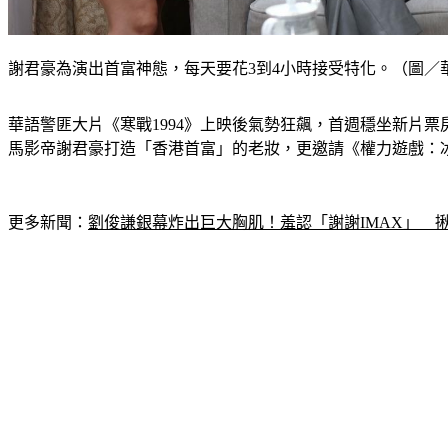
謝君豪為演出首富神態，每天要花3到4小時接受特化。（圖／
華語警匪大片《寒戰1994》上映後氣勢狂飆，首週穩坐新片
馬影帝謝君豪打造「香港首富」的老妝，更邀請《權力遊戲：
更多新聞：
劉俊謙銀幕炸出巨大胸肌！羞認「謝謝IMAX」　