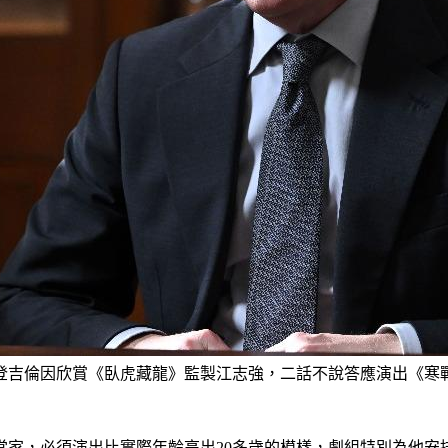
登吉倫因欣賞《臥虎藏龍》監製江志強，二話不說答應演出《寒戰
當家，必須演出比實際年齡高出20多歲的模樣，劇組特別為他安