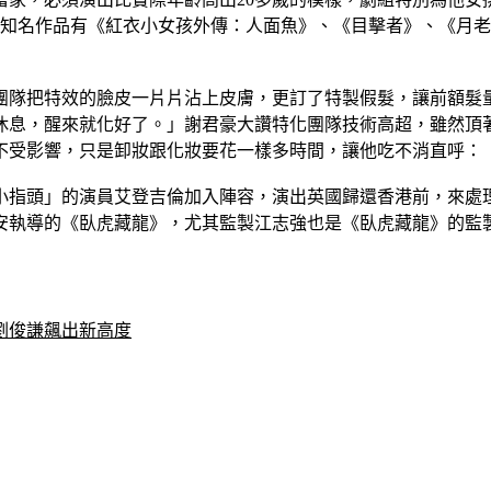
，知名作品有《紅衣小女孩外傳：人面魚》、《目擊者》、《月
讓團隊把特效的臉皮一片片沾上皮膚，更訂了特製假髮，讓前額髮
休息，醒來就化好了。」謝君豪大讚特化團隊技術高超，雖然頂
不受影響，只是卸妝跟化妝要花一樣多時間，讓他吃不消直呼：
小指頭」的演員艾登吉倫加入陣容，演出英國歸還香港前，來處
安執導的《臥虎藏龍》，尤其監製江志強也是《臥虎藏龍》的監
劉俊謙飆出新高度