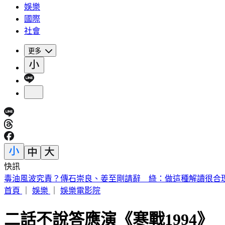
娛樂
國際
社會
更多
快訊
毒油風波究責？傳石崇良、姜至剛請辭 綠：做這種解讀很合
首頁
｜
娛樂
｜
娛樂電影院
二話不說答應演《寒戰1994