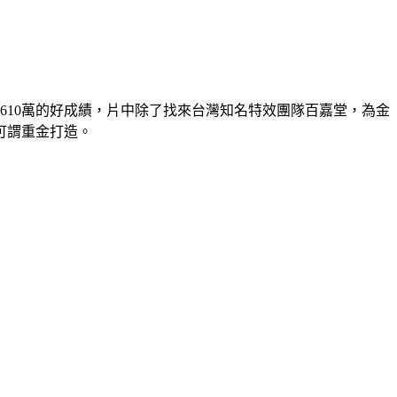
610萬的好成績，片中除了找來台灣知名特效團隊百嘉堂，為金
可謂重金打造。