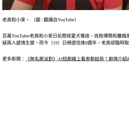
老高和小茉。 （圖 / 翻攝自YouTube）
百萬YouTuber老高和小茉日前歷經愛犬罹癌、逃稅傳聞
疑兩人感情生變，而今（19）日頻道恰逢8週年，老高卻臨時
更多新聞：
《無名屍派對》AI短劇線上看泰勒結局！劇情介紹