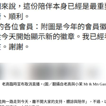
老高臨時宣布取消直播。(圖／翻攝自老高與小茉 Mr & Mrs Gao
能夠一路走到今天，離不開大家的支持、體諒與陪伴」，不過，以