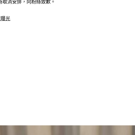
時取消安排，向粉絲致歉。
程曝光