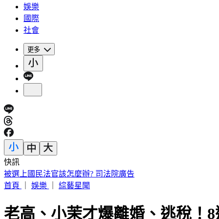
娛樂
國際
社會
更多
快訊
可樂當水喝15年 35歲陸女掉牙罹糖尿病目測60歲
首頁
｜
娛樂
｜
綜藝星聞
老高、小茉才爆離婚、逃稅！