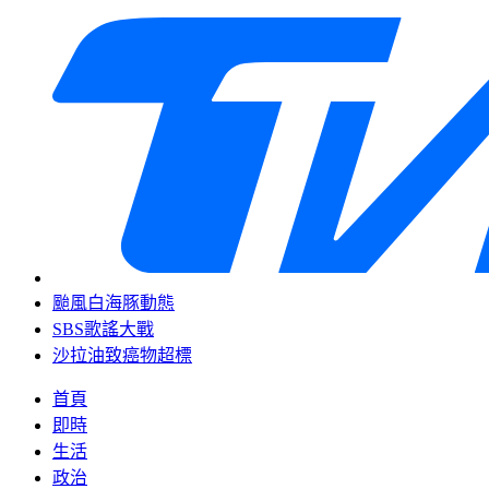
颱風白海豚動態
SBS歌謠大戰
沙拉油致癌物超標
首頁
即時
生活
政治