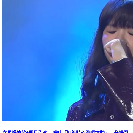
女星爆懷胎6個月引產！淚吐「打針時心跳還在動」 全場哭