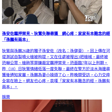
孫安佐羈押禁見、狄鶯失聯尋獲 網心疼：家家有本難念的經
「孫鵬有兩本」
狄鶯與孫鵬26歲的獨子孫安佐（改名：孫健豪），因上傳在河
堤測試自製噴火槍被拘提，又在住處被搜出3把槍械，最終被
恐嚇公眾、槍砲等罪嫌裁定羈押禁見，恐面臨7年以上刑期。
昨（18）日狄鶯情緒低落一度失聯，最終在警方於淡水海邊尋
獲後通知家屬。孫鵬為妻小操煩了心，昨晚間受訪，心力交瘁
全寫在臉上。網友也心疼，哀嘆「家家有本難念的經，孫鵬有
兩本」。
娛樂