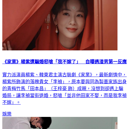
《家業》楊紫遭騙婚怒嗆「我不嫁了」 自曝遇渣男第一反應
實力派演員楊紫、韓東君主演古裝劇《家業》，最新劇情中，
楊紫所飾演的落魄貴女「李禎」，原本要與同為製墨家族出身
的青梅竹馬「田本昌」（王梓豪 飾）成親，沒想到卻遇上騙
婚局，讓李禎當街退婚，怒嗆「並非他田家不娶，而是我李禎
不嫁」。
娛樂