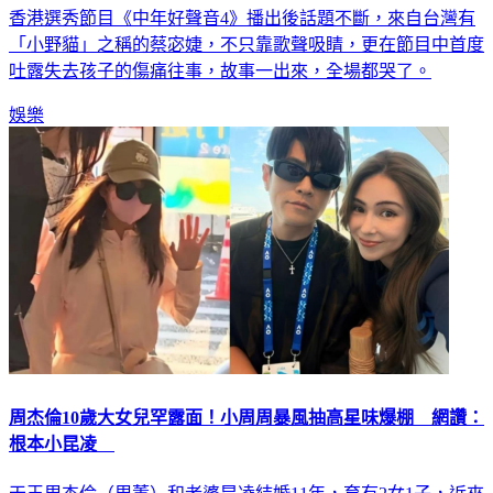
香港選秀節目《中年好聲音4》播出後話題不斷，來自台灣有
「小野貓」之稱的蔡宓婕，不只靠歌聲吸睛，更在節目中首度
吐露失去孩子的傷痛往事，故事一出來，全場都哭了。
娛樂
周杰倫10歲大女兒罕露面！小周周暴風抽高星味爆棚 網讚：
根本小昆凌