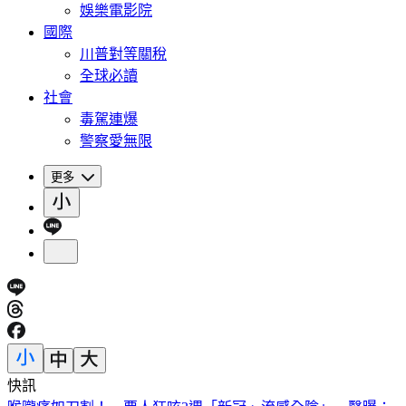
娛樂電影院
國際
川普對等關稅
全球必讀
社會
毒駕連爆
警察愛無限
更多
快訊