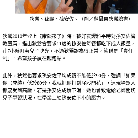
狄鶯、孫鵬、孫安佐。（圖／翻攝自狄鶯臉書）
狄鶯2010年登上《康熙來了》時，被好友爆料平時對孫安佐管
教嚴厲，指出狄鶯會要求11歲的孫安佐每餐都吃下成人飯量，
花7小時盯著兒子吃光，不過狄鶯認為很正常，笑稱是「責任
制」，希望孩子贏在起跑點。
此外，狄鶯也要求孫安佐平均成績不能低於90分，強調「如果
你（成績）低於80分，我就把你打到屁股開花」，連現場眾人
都感受到高壓，若是孫安佐成績下滑，她也會致電給老師關切
兒子學習狀況，在學業上給孫安佐不小的壓力。