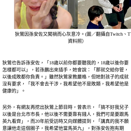
狄鶯因孫安佐又闖禍而心灰意冷。(圖／翻攝自Twitch、T
資料照）
狄鶯也告訴孫安佐，「18歲以前你都要聽我的，18歲以後你要
怎樣都可以」，若孫鵬出來插手，她會說：「那就交給你管，
以後成敗都你負責。」雖然狄鶯家教嚴格，但她對孩子的成就
沒有要求，「我不會去干涉，我希望他不是敗類，我希望他是
健康的」。
另外，有網友再挖出狄鶯上節目時，曾表示，「搞不好我兒子
以後是台北市市長，他以後不需要靠有錢人，我們可是要跟馬
英九看齊」，而20年前受訪時又向媒體提到，「講真的我不願
意讓他走這個圈子，我希望他當馬英九」，對孫安佐抱有期