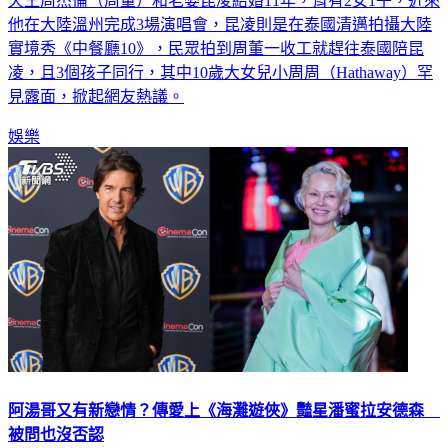
天王周杰倫（周董）和老婆昆凌結婚11年，育有2女1子，近來
他在大陸溫州完成3場演唱會，昆凌則是在泰國清邁拍攝大陸
實境秀《中餐廳10》，民眾拍到周董一收工就趕往泰國陪昆
凌，且3個孩子同行，其中10歲大女兒小周周（Hathaway）罕
見露面，掀起網友熱議。
娛樂
阿湯哥又有新戀情？傳愛上《海灘遊俠》豔星潘蜜拉安德森
被問也沒否認