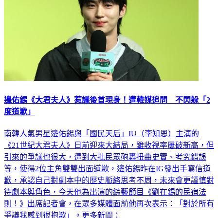
邊佑錫《大君夫人》惹議後首現身！遭韓媒追問 不閃躲「2
度道歉」
南韓人氣男星邊佑錫與「國民天后」IU（李知恩）主演的
《21世紀大君夫人》日前迎來大結局，雖收視率屢破新高，但
引來的爭議也很大，遭到大批民眾砲轟扭曲史實、考究錯誤
等，使得2位主角雙雙出面道歉，邊佑錫昨在IG發出手寫信道
歉，承認自己對劇本中的歷史脈絡思考不周，未來會更謹慎對
待劇本與角色，今天他為出演的綜藝節目《劉在錫的民宿法
則！》出席記者會，在眾多媒體面前他再次表示：「對於所有
爭議我感到很抱歉」。更多新聞：