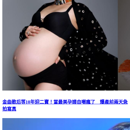
金曲歌后等10年迎二寶！當最美孕婦自嘲瘋了 爆產前兩天急
拍寫真