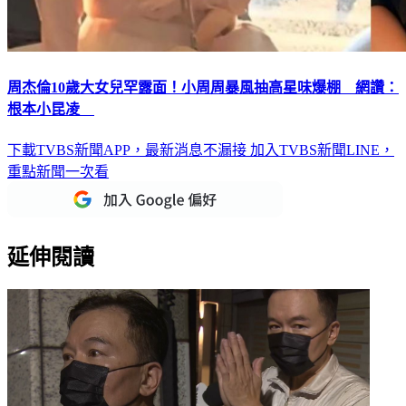
周杰倫10歲大女兒罕露面！小周周暴風抽高星味爆棚 網讚：
根本小昆凌
下載TVBS新聞APP，最新消息不漏接
加入TVBS新聞LINE，
重點新聞一次看
延伸閱讀