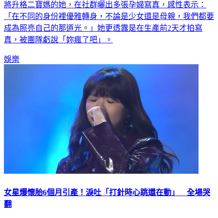
將升格二寶媽的她，在社群曬出多張孕婦寫真，感性表示：
「在不同的身份裡優雅轉身，不論是少女還是母親，我們都要
成為照亮自己的那道光。」她更透露是在生產前2天才拍寫
真，被團隊虧說「妳瘋了吧」。
娛樂
女星爆懷胎6個月引產！淚吐「打針時心跳還在動」 全場哭
翻