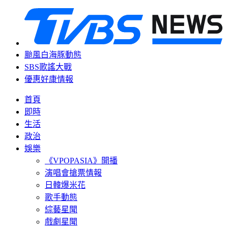
颱風白海豚動態
SBS歌謠大戰
優惠好康情報
首頁
即時
生活
政治
娛樂
《VPOPASIA》開播
演唱會搶票情報
日韓爆米花
歌手動態
綜藝星聞
戲劇星聞