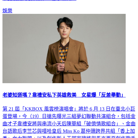
娛樂
老婆知道嗎？韋禮安私下英雄救美 女星爆「反差舉動」
第 21 屆「KKBOX 風雲榜演唱會」將於 6 月 13 日在臺北小巨
蛋登場，今（19）日搶先曝光三組夢幻聯動共演組合，包括金
曲才子韋禮安將與串流小天后陳華組「破億情歌組合」、金曲
台語歌后李竺芯與嘻哈皇后 Miss Ko 葛仲珊跨界共組「香上加