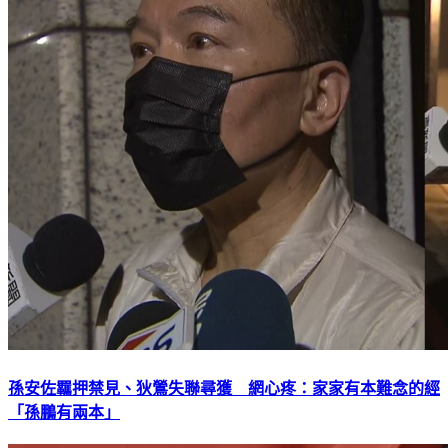
孫安佐羈押禁見、狄鶯失聯尋獲 網心疼：家家有本難念的經
「孫鵬有兩本」