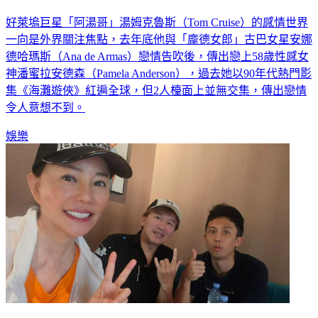
好萊塢巨星「阿湯哥」湯姆克魯斯（Tom Cruise）的感情世界
一向是外界關注焦點，去年底他與「龐德女郎」古巴女星安娜
德哈瑪斯（Ana de Armas）戀情告吹後，傳出戀上58歲性感女
神潘蜜拉安德森（Pamela Anderson），過去她以90年代熱門影
集《海灘遊俠》紅遍全球，但2人檯面上並無交集，傳出戀情
令人意想不到。
娛樂