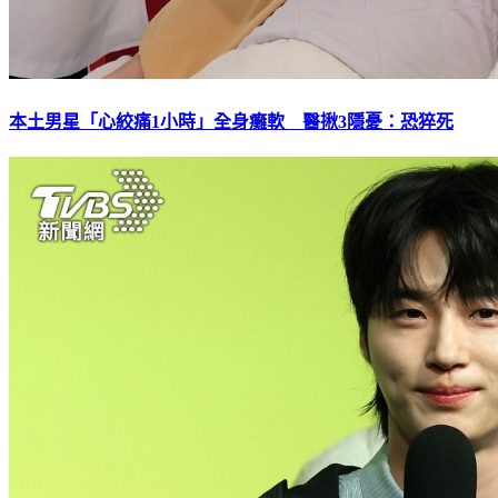
本土男星「心絞痛1小時」全身癱軟 醫揪3隱憂：恐猝死