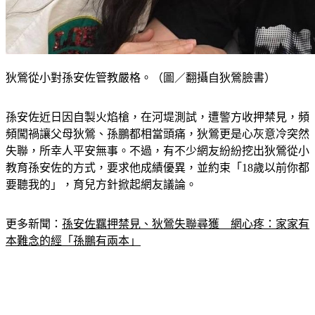
狄鶯從小對孫安佐管教嚴格。（圖／翻攝自狄鶯臉書）
孫安佐近日因自製火焰槍，在河堤測試，遭警方收押禁見，頻
頻闖禍讓父母狄鶯、孫鵬都相當頭痛，狄鶯更是心灰意冷突然
失聯，所幸人平安無事。不過，有不少網友紛紛挖出狄鶯從小
教育孫安佐的方式，要求他成績優異，並約束「18歲以前你都
要聽我的」，育兒方針掀起網友議論。
更多新聞：
孫安佐羈押禁見、狄鶯失聯尋獲　網心疼：家家有
本難念的經「孫鵬有兩本」