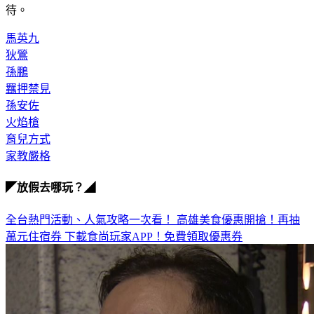
待。
馬英九
狄鶯
孫鵬
羈押禁見
孫安佐
火焰槍
育兒方式
家教嚴格
◤放假去哪玩？◢
全台熱門活動、人氣攻略一次看！
高雄美食優惠開搶！再抽
萬元住宿券
下載食尚玩家APP！免費領取優惠券