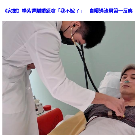
《家業》楊紫遭騙婚怒嗆「我不嫁了」 自曝遇渣男第一反應