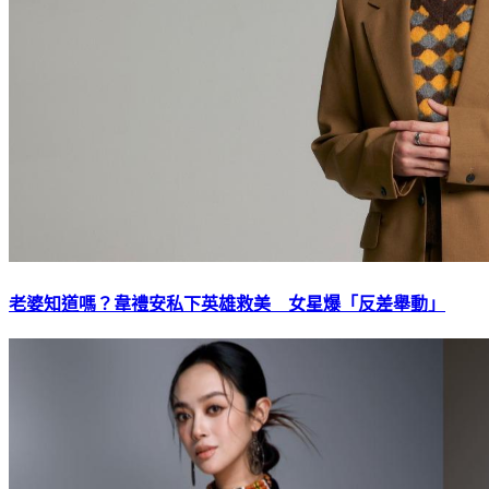
老婆知道嗎？韋禮安私下英雄救美 女星爆「反差舉動」