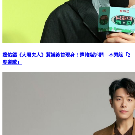
邊佑錫《大君夫人》惹議後首現身！遭韓媒追問 不閃躲「2
度道歉」