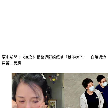
更多新聞：
《家業》楊紫遭騙婚怒嗆「我不嫁了」　自曝遇渣
男第一反應