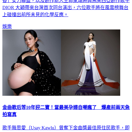
香」女力聯盟，以及創作新人王郭家瑋將與馬來西亞創作歌手
DIOR 大穎帶來台灣首次同台演出，六位歌手將在風雲榜舞台
上碰撞出前所未見的化學反應。
娛樂
金曲歌后等10年迎二寶！當最美孕婦自嘲瘋了 爆產前兩天急
拍寫真
歌手舞思愛（Usay Kawlu）曾奪下金曲獎最佳原住民歌手，即