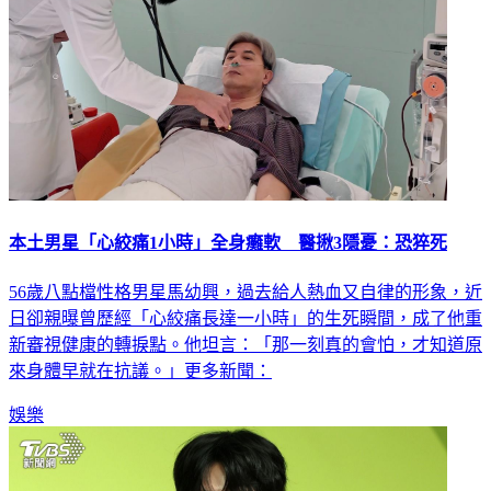
本土男星「心絞痛1小時」全身癱軟 醫揪3隱憂：恐猝死
56歲八點檔性格男星馬幼興，過去給人熱血又自律的形象，近
日卻親曝曾歷經「心絞痛長達一小時」的生死瞬間，成了他重
新審視健康的轉捩點。他坦言：「那一刻真的會怕，才知道原
來身體早就在抗議。」更多新聞：
娛樂