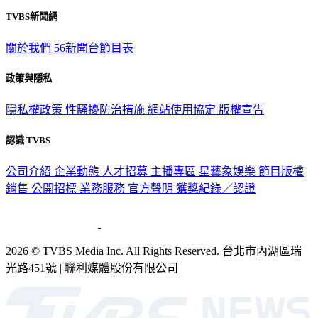
TVBS新聞網
關於我們
56新聞台節目表
政策與隱私
隱私權政策
性騷擾防治措施
網站使用協定
版權宣告
認識 TVBS
公司介紹
企業動態
人才招募
主播專區
星藝象娛樂
節目版權
銷售
公開招標
業務服務
官方聲明
獲獎紀錄／認證
2026 © TVBS Media Inc. All Rights Reserved. 台北市內湖區瑞
光路451號 | 聯利媒體股份有限公司