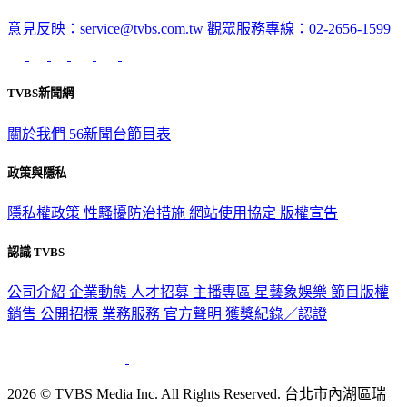
意見反映：service@tvbs.com.tw
觀眾服務專線：02-2656-1599
TVBS新聞網
關於我們
56新聞台節目表
政策與隱私
隱私權政策
性騷擾防治措施
網站使用協定
版權宣告
認識 TVBS
公司介紹
企業動態
人才招募
主播專區
星藝象娛樂
節目版權
銷售
公開招標
業務服務
官方聲明
獲獎紀錄／認證
2026 © TVBS Media Inc. All Rights Reserved. 台北市內湖區瑞