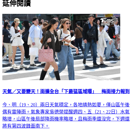
延伸閱讀
天氣／又要變天！雨擴全台「下最猛區域曝」 梅雨接力報到
今、明（19、20）兩日天氣穩定，各地晴熱如夏，僅山區午後
偶有雷陣雨。氣象專家吳德榮提醒週四、五（21、22日）水氣
略增，山區午後局部降雨機率略增，且梅雨季還沒完，下週還
將有第四波鋒面南下。