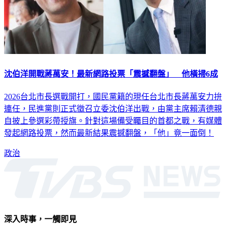
沈伯洋開戰蔣萬安！最新網路投票「震撼翻盤」 他橫掃6成
2026台北市長選戰開打，國民黨籍的現任台北市長蔣萬安力拚
連任，民進黨則正式徵召立委沈伯洋出戰，由黨主席賴清德親
自披上參選彩帶授旗。針對這場備受矚目的首都之戰，有媒體
發起網路投票，然而最新結果震撼翻盤，「他」竟一面倒！
政治
深入時事，一觸即見