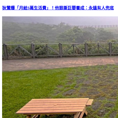
狄鶯爆「月給3萬生活費」！他狠撕巨嬰養成：永遠有人兜底