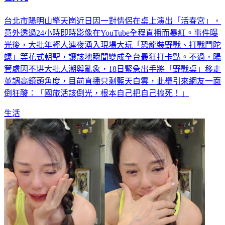
台北市陽明山擎天崗近日因一對情侶在桌上演出「活春宮」，
意外透過24小時即時影像在YouTube全程直播而暴紅。事件曝
光後，大批年輕人連夜湧入現場大玩「恐龍裝野戰、打戰鬥陀
螺」等花式朝聖，讓該地瞬間變成全台最狂打卡點。不過，陽
管處因不堪大批人潮與亂象，18日緊急出手將「野戰桌」移走
並調高鏡頭角度，目前直播只剩藍天白雲，此舉引來網友一面
倒狂酸：「國旅活該倒光，根本自己把自己搞死！」
生活