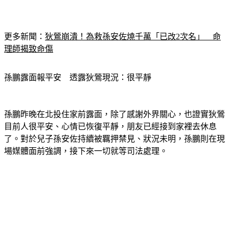
更多新聞：
狄鶯崩潰！為救孫安佐燒千萬「已改2次名」　命
理師揭致命傷
孫鵬露面報平安　透露狄鶯現況：很平靜
孫鵬昨晚在北投住家前露面，除了感謝外界關心，也證實狄鶯
目前人很平安、心情已恢復平靜，朋友已經接到家裡去休息
了。對於兒子孫安佐持續被羈押禁見、狀況未明，孫鵬則在現
場媒體面前強調，接下來一切就等司法處理。