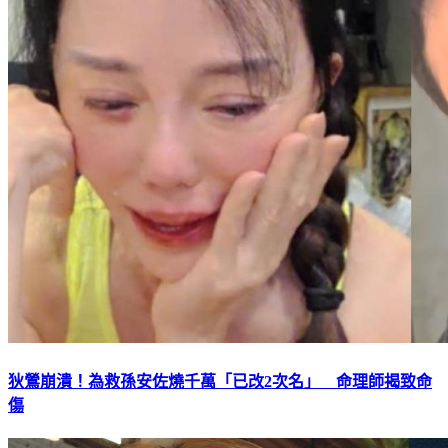
狄鶯崩潰！為救孫安佐燒千萬「已改2次名」 命理師揭致命
傷