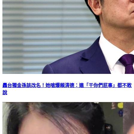
轟台獨金孫該改名！她嗆爆賴清德：連「干你們屁事」都不敢
說