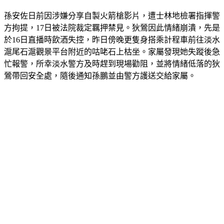
孫安佐日前因涉嫌分享自製火箭槍影片，遭士林地檢署指揮警
方拘提，17日被法院裁定羈押禁見。狄鶯因此情緒崩潰，先是
於16日直播時飲酒失控，昨日傍晚更隻身搭乘計程車前往淡水
滬尾石滬觀景平台附近的咕咾石上枯坐。家屬發現她失蹤後急
忙報警，所幸淡水警方及時趕到現場勸阻，並將情緒低落的狄
鶯帶回安全處，隨後通知孫鵬並由警方護送交給家屬。