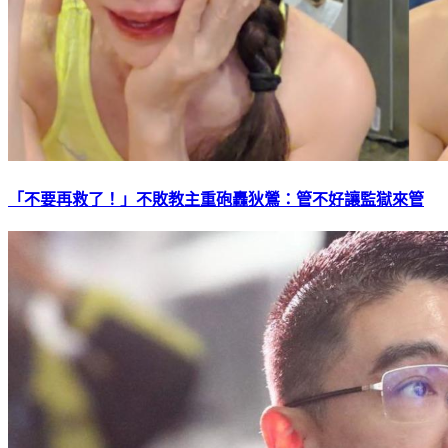
「不要再救了！」不敗教主重砲轟狄鶯：管不好讓監獄來管