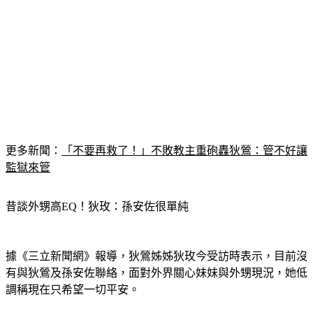
更多新聞：
「不要再救了！」不敗教主重砲轟狄鶯：管不好讓
監獄來管
昔談外甥高EQ！狄玫：孫安佐很單純
據《三立新聞網》報導，狄鶯姊姊狄玫今受訪時表示，目前沒
有與狄鶯及孫安佐聯絡，面對外界關心妹妹與外甥現況，她低
調稱現在只希望一切平安。