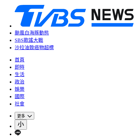
颱風白海豚動態
SBS歌謠大戰
沙拉油致癌物超標
首頁
即時
生活
政治
娛樂
國際
社會
更多