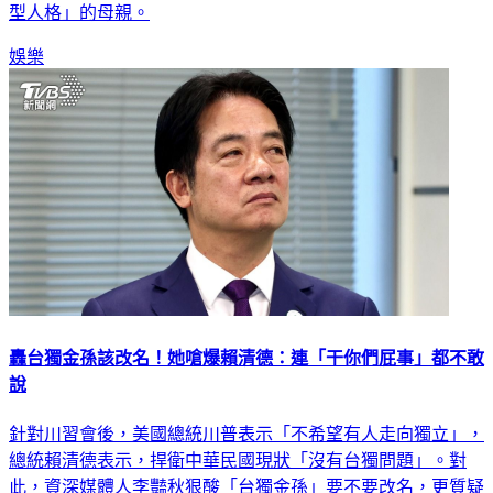
型人格」的母親。
娛樂
轟台獨金孫該改名！她嗆爆賴清德：連「干你們屁事」都不敢
說
針對川習會後，美國總統川普表示「不希望有人走向獨立」，
總統賴清德表示，捍衛中華民國現狀「沒有台獨問題」。對
此，資深媒體人李豔秋狠酸「台獨金孫」要不要改名，更質疑