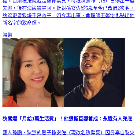
提，目前被法院裁定羈押禁見，母親狄鶯昨（18）日傳出一度
失聯，後在海邊被尋回。針對孫安佐從5歲至今已改過2次名，
狄鶯更曾狠燒千萬救子，如今再出事，命理師王馨怡也點出他
新名字的致命傷。
娛樂
狄鶯爆「月給3萬生活費」！他狠撕巨嬰養成：永遠有人兜底
藝人孫鵬、狄鶯的愛子孫安佐（現改名孫健豪）因分享自製火