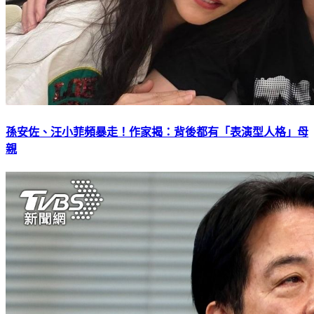
孫安佐、汪小菲頻暴走！作家揭：背後都有「表演型人格」母
親