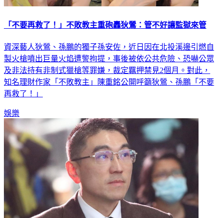
「不要再救了！」不敗教主重砲轟狄鶯：管不好讓監獄來管
資深藝人狄鶯、孫鵬的獨子孫安佐，近日因在北投溪邊引燃自
製火槍噴出巨量火焰遭警拘提，事後被依公共危險、恐嚇公眾
及非法持有非制式獵槍等罪嫌，裁定羈押禁見2個月。對此，
知名理財作家「不敗教主」陳重銘公開呼籲狄鶯、孫鵬「不要
再救了！」
娛樂