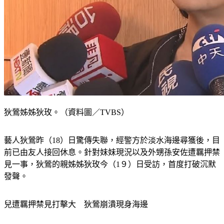
狄鶯姊姊狄玫。（資料圖／TVBS）
藝人狄鶯昨（18）日驚傳失聯，經警方於淡水海邊尋獲後，目
前已由友人接回休息。針對妹妹現況以及外甥孫安佐遭羈押禁
見一事，狄鶯的親姊姊狄玫今（1９）日受訪，首度打破沉默
發聲。
兒遭羈押禁見打擊大　狄鶯崩潰現身海邊