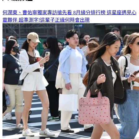
何潤東、曹佑寧獨家專訪搶先看
8月緣分排行榜 這星座遇見心
靈夥伴
超準測字!這輩子正緣何時會出現