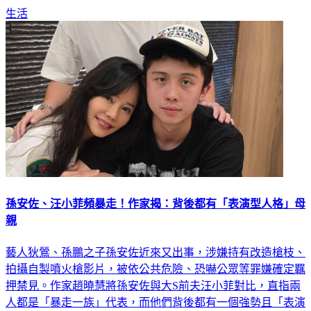
生活
孫安佐、汪小菲頻暴走！作家揭：背後都有「表演型人格」母
親
藝人狄鶯、孫鵬之子孫安佐近來又出事，涉嫌持有改造槍枝、
拍攝自製噴火槍影片，被依公共危險、恐嚇公眾等罪嫌確定羈
押禁見。作家趙曉慧將孫安佐與大S前夫汪小菲對比，直指兩
人都是「暴走一族」代表，而他們背後都有一個強勢且「表演