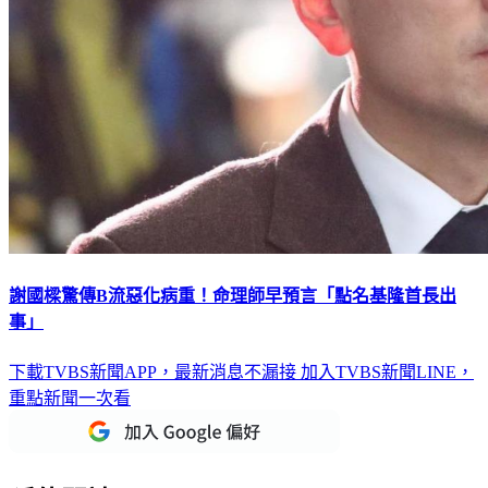
謝國樑驚傳B流惡化病重！命理師早預言「點名基隆首長出
事」
下載TVBS新聞APP，最新消息不漏接
加入TVBS新聞LINE，
重點新聞一次看