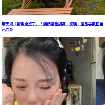
擎天崗「野戰桌沒了」！鏡頭君也調高 網嘆：國旅喜歡把自
己弄死