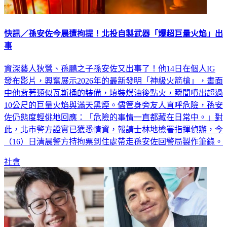
快訊／孫安佐今晨遭拘提！北投自製武器「爆超巨量火焰」出
事
資深藝人狄鶯、孫鵬之子孫安佐又出事了！他14日在個人IG
發布影片，興奮展示2026年的最新發明「神級火箭槍」，畫面
中他背著類似瓦斯桶的裝備，填裝煤油後點火，瞬間噴出超過
10公尺的巨量火焰與滿天黑煙。儘管身旁友人直呼危險，孫安
佐仍態度輕佻地回應：「危險的事情一直都藏在日常中。」對
此，北市警方證實已獲悉情資，報請士林地檢署指揮偵辦，今
（16）日清晨警方持拘票到住處帶走孫安佐回警局製作筆錄。
社會