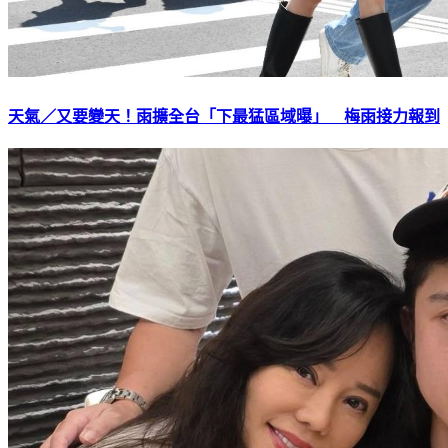
天氣／又要變天！雨擴全台「下最猛區域曝」 梅雨接力報到