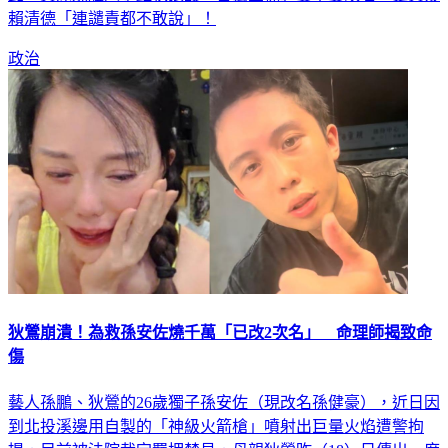
賴清德「連譴責都不敢說」！
政治
狄鶯崩潰！為救孫安佐燒千萬「已改2次名」 命理師揭致命
傷
藝人孫鵬、狄鶯的26歲獨子孫安佐（現改名孫健豪），近日因
到北投溪邊用自製的「神級火箭槍」噴射出巨量火焰遭警拘