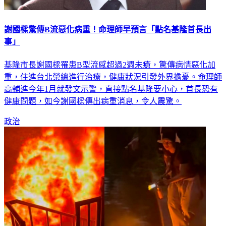
謝國樑驚傳B流惡化病重！命理師早預言「點名基隆首長出
事」
基隆市長謝國樑罹患B型流感超過2週未癒，驚傳病情惡化加
重，住進台北榮總進行治療，健康狀況引發外界擔憂。命理師
高輔進今年1月就發文示警，直接點名基隆要小心，首長恐有
健康問題，如今謝國樑傳出病重消息，令人震驚。
政治