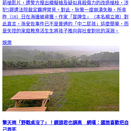
箭槍影片，遭警方搜出模擬槍及疑似具殺傷力的改造槍枝，涉
犯5罪遭法院裁定羈押禁見。對此，狄鶯一度崩潰失聯，所幸
昨（18）日在海邊被尋獲。作家「冒牌生」（本名楊立澔）對
此直言，孫安佐事件已不是普通的「中二屁孩」這麼簡單，而
是失控的家庭教育活生生將孩子推向與社會對抗的深淵。
娛樂
擎天崗「野戰桌沒了」！鏡頭君也調高 網嘆：國旅喜歡把自
己弄死