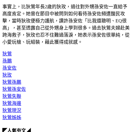
事實上，比狄鶯年長2歲的狄玫，過往對外甥孫安佐一直給予
高度肯定。她曾在節目中被問到如何看待孫安佐頻遭酸民攻
擊，當時狄玫便極力護航，讚許孫安佐「比我還聰明、EQ很
高」，甚至透露自己從外甥身上學到很多。過去狄鶯夫婦赴美
跨海救子，狄玫也忍不住難過落淚，她表示孫安佐很單純，從
小愛玩槍、玩組裝，藉此獲得成就感。
狄鶯
孫鵬
孫安佐
狄玫
狄鶯孫鵬
狄鶯孫安佐
狄鶯失聯
狄鶯海邊
狄鶯現況
狄鶯姊姊
◤人氣夯文◢