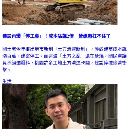
建設再爆「停工潮」！成本猛飆2倍 營建廠扛不住了
國土署今年推出房市新制「土方清運新制」，導致建商成本飆
漲百萬、建案停工。而這波「土方之亂」還在延燒，國民黨議
員孫韻璇爆料，桃園許多工地土方清運卡關，建設停擺慘遭衝
擊。
生活