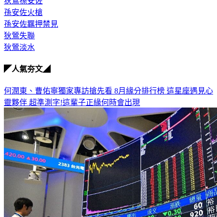
狄鶯孫安佐
孫安佐火槍
孫安佐羈押禁見
狄鶯失聯
狄鶯淡水
◤人氣夯文◢
何潤東、曹佑寧獨家專訪搶先看
8月緣分排行榜 這星座遇見心
靈夥伴
超準測字!這輩子正緣何時會出現