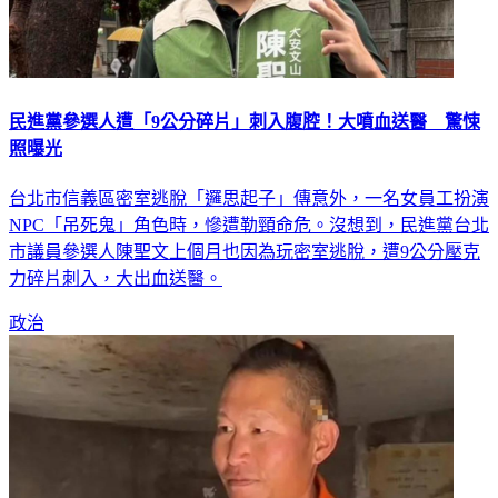
民進黨參選人遭「9公分碎片」刺入腹腔！大噴血送醫 驚悚
照曝光
台北市信義區密室逃脫「邏思起子」傳意外，一名女員工扮演
NPC「吊死鬼」角色時，慘遭勒頸命危。沒想到，民進黨台北
市議員參選人陳聖文上個月也因為玩密室逃脫，遭9公分壓克
力碎片刺入，大出血送醫。
政治