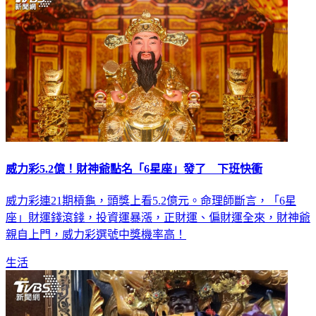
威力彩5.2億！財神爺點名「6星座」發了 下班快衝
威力彩連21期槓龜，頭獎上看5.2億元。命理師斷言，「6星
座」財運錢滾錢，投資運暴漲，正財運、偏財運全來，財神爺
親自上門，威力彩選號中獎機率高！
生活