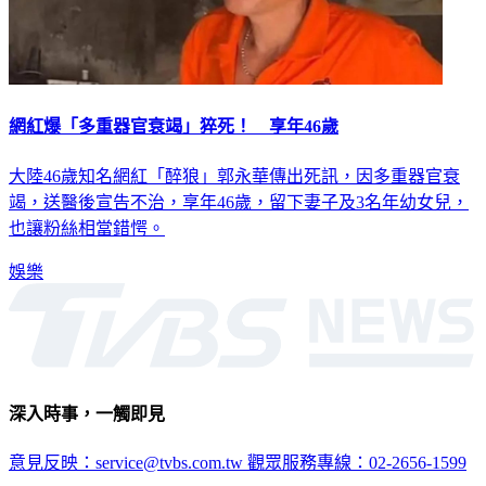
網紅爆「多重器官衰竭」猝死！ 享年46歲
大陸46歲知名網紅「醉狼」郭永華傳出死訊，因多重器官衰
竭，送醫後宣告不治，享年46歲，留下妻子及3名年幼女兒，
也讓粉絲相當錯愕。
娛樂
深入時事，一觸即見
意見反映：service@tvbs.com.tw
觀眾服務專線：02-2656-1599