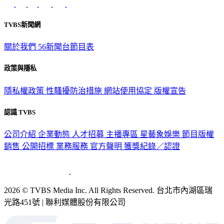
TVBS新聞網
關於我們
56新聞台節目表
政策與隱私
隱私權政策
性騷擾防治措施
網站使用協定
版權宣告
認識 TVBS
公司介紹
企業動態
人才招募
主播專區
星藝象娛樂
節目版權
銷售
公開招標
業務服務
官方聲明
獲獎紀錄／認證
2026 © TVBS Media Inc. All Rights Reserved. 台北市內湖區瑞
光路451號 | 聯利媒體股份有限公司