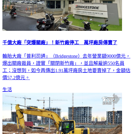
千億大廠「突爆關廠」！新竹廠停工 萬坪廠房傳賣了
輪胎大廠「普利司通」（Bridgestone）去年營業額9000億元，
爆出關廠裁員，證實「關閉新竹廠」，並且解雇逾550名員
工；沒想到，如今再傳出1.91萬坪廠房土地要賣掉了，金額估
價57.2億元。
生活