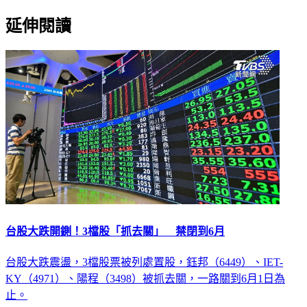
延伸閱讀
台股大跌開鍘！3檔股「抓去關」 禁閉到6月
台股大跌震盪，3檔股票被列處置股，鈺邦（6449）、IET-
KY（4971）、陽程（3498）被抓去關，一路關到6月1日為
止。