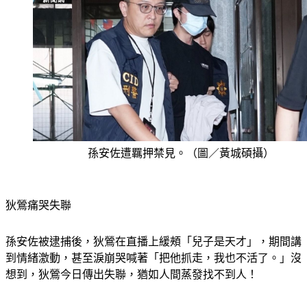
孫安佐遭羈押禁見。（圖／黃城碩攝）
狄鶯痛哭失聯
孫安佐被逮捕後，狄鶯在直播上緩頰「兒子是天才」，期間講
到情緒激動，甚至淚崩哭喊著「把他抓走，我也不活了。」沒
想到，狄鶯今日傳出失聯，猶如人間蒸發找不到人！