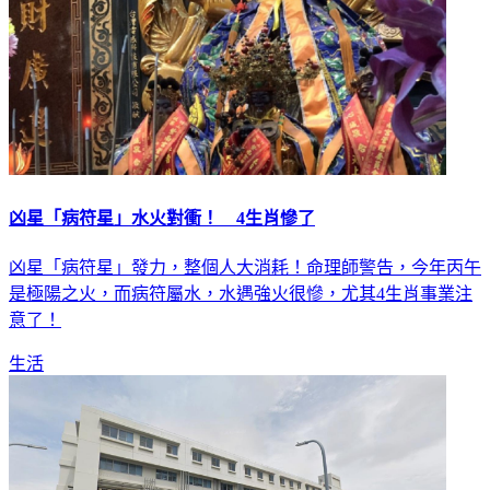
凶星「病符星」水火對衝！ 4生肖慘了
凶星「病符星」發力，整個人大消耗！命理師警告，今年丙午
是極陽之火，而病符屬水，水遇強火很慘，尤其4生肖事業注
意了！
生活