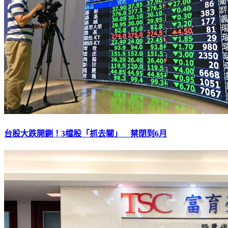
台股大跌開鍘！3檔股「抓去關」 禁閉到6月