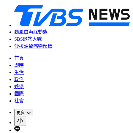
颱風白海豚動態
SBS歌謠大戰
沙拉油致癌物超標
首頁
即時
生活
政治
娛樂
國際
社會
更多