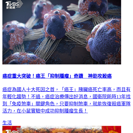
癌症重大突破！癌王「抑制腫瘤」奇蹟 神助攻殺癌
癌症為國人十大死因之首，「癌王」胰臟癌死亡率高，而且有
年輕化趨勢！不過，癌症治療傳出好消息，國衛院耗時13年找
到「免疫煞車」關鍵角色，只要抑制煞車，就能恢復殺癌軍隊
活力，在小鼠實驗中成功抑制腫瘤生長！
生活