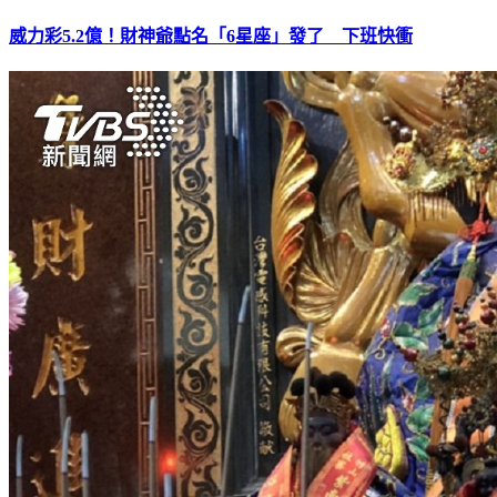
威力彩5.2億！財神爺點名「6星座」發了 下班快衝