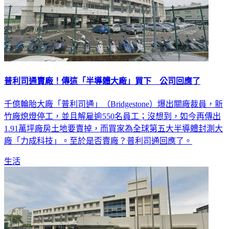
普利司通賣廠！傳這「半導體大廠」買下 公司回應了
千億輪胎大廠「普利司通」（Bridgestone）爆出關廠裁員，新
竹廠熄燈停工，並且解雇逾550名員工；沒想到，如今再傳出
1.91萬坪廠房土地要賣掉，而買家為全球第五大半導體封測大
廠「力成科技」。至於是否賣廠？普利司通回應了。
生活