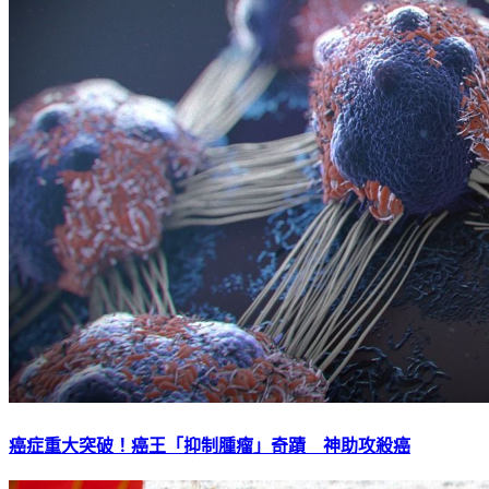
癌症重大突破！癌王「抑制腫瘤」奇蹟 神助攻殺癌