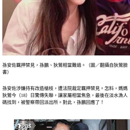
孫安佐羈押禁見，孫鵬、狄鶯相當難過。（圖／翻攝自狄鶯臉
書）
孫安佐涉嫌持有改造槍枝，遭法院裁定羈押禁見。怎料，媽媽
狄鶯今（18）日驚傳失聯，讓家屬相當焦急，最後在淡水漁人
碼找到，被警察帶回派出所。對此，孫鵬回應了！