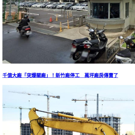
千億大廠「突爆關廠」！新竹廠停工 萬坪廠房傳賣了