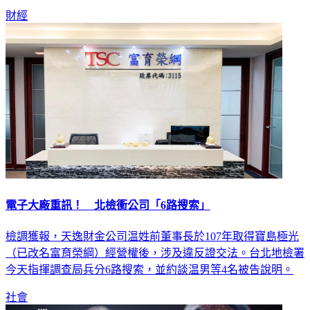
財經
電子大廠重訊！ 北檢衝公司「6路搜索」
檢調獲報，天逸財金公司温姓前董事長於107年取得寶島極光
（已改名富育榮綱）經營權後，涉及違反證交法。台北地檢署
今天指揮調查局兵分6路搜索，並約談温男等4名被告說明。
社會