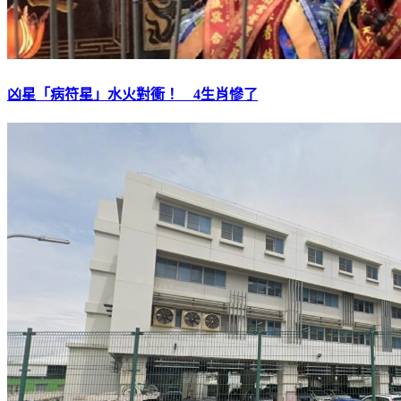
凶星「病符星」水火對衝！ 4生肖慘了