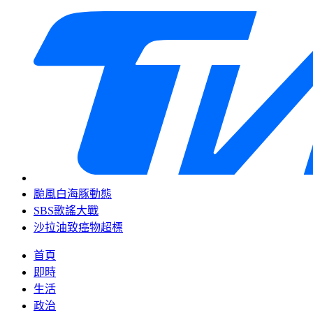
颱風白海豚動態
SBS歌謠大戰
沙拉油致癌物超標
首頁
即時
生活
政治