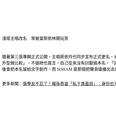
淺堤主唱改名　常被當蔡依林開玩笑
隨著第三張專輯正式公開，主唱蔡依玲也同步宣布正式更名，
外型做比較」，不過她也直言，自己從來沒有討厭過本名，「
後會把本名留給文字創作，而 SOHAM 是那個把聲音遠播出
更多新聞：
張學友不忍了！揭孫燕姿「私下真面目」：身份也