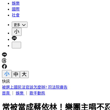
娛樂
國際
社會
更多
快訊
被選上國民法官該怎麼辦? 司法院廣告
首頁
｜
娛樂
｜
歌手動態
常被當成蔡依林！樂團主唱不