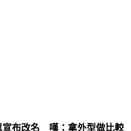
忍宣布改名 嘆：拿外型做比較