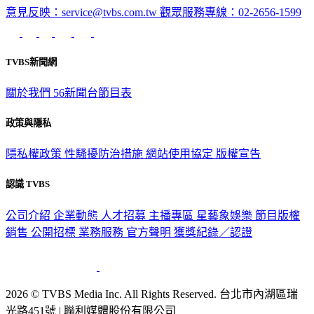
意見反映：service@tvbs.com.tw
觀眾服務專線：02-2656-1599
TVBS新聞網
關於我們
56新聞台節目表
政策與隱私
隱私權政策
性騷擾防治措施
網站使用協定
版權宣告
認識 TVBS
公司介紹
企業動態
人才招募
主播專區
星藝象娛樂
節目版權
銷售
公開招標
業務服務
官方聲明
獲獎紀錄／認證
2026 © TVBS Media Inc. All Rights Reserved. 台北市內湖區瑞
光路451號 | 聯利媒體股份有限公司