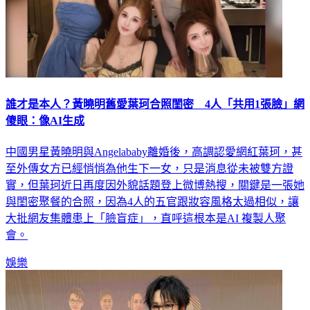
誰才是本人？黃曉明舊愛葉珂合照閨密 4人「共用1張臉」網
傻眼：像AI生成
中國男星黃曉明與Angelababy離婚後，高調認愛網紅葉珂，甚
至外傳女方已經悄悄為他生下一女，只是消息從未被雙方證
實，但葉珂近日再度因外貌話題登上微博熱搜，關鍵是一張她
與閨密聚餐的合照，因為4人的五官跟妝容風格太過相似，讓
大批網友集體患上「臉盲症」，直呼這根本是AI 複製人聚
會。
娛樂