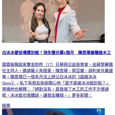
白冰冰愛徒傳遭封殺！消失螢光幕1個月 陳思瑋兼職做木工
國寶級舞蹈家曹金鈴昨（17）日舉辦公益音樂會，由蔣黎麗擔
任主持人，邀請藝人朱陸豪、陳思瑋、蔡亞露、胡利來共襄盛
舉。陳思瑋已一個多月沒上師父白冰冰的《超級冰冰
Show》，私下有朋友偷偷關心他「是不是被冰冰姐封殺？」
現場他也解釋：「絕對沒有，是我接了木工的工作不方便請
假，冰冰姐也很體諒，讓我去賺錢。」更多新聞：
娛樂