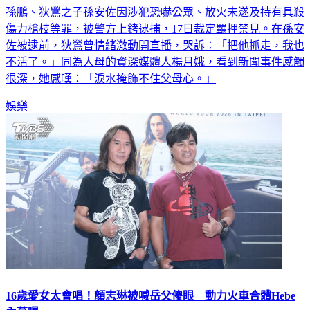
孫鵬、狄鶯之子孫安佐因涉犯恐嚇公眾、放火未遂及持有具殺
傷力槍枝等罪，被警方上銬逮捕，17日裁定羈押禁見。在孫安
佐被逮前，狄鶯曾情緒激動開直播，哭訴：「把他抓走，我也
不活了。」同為人母的資深媒體人楊月娥，看到新聞事件感觸
很深，她感嘆：「淚水掩飾不住父母心。」
娛樂
16歲愛女太會唱！顏志琳被喊岳父傻眼 動力火車合體Hebe