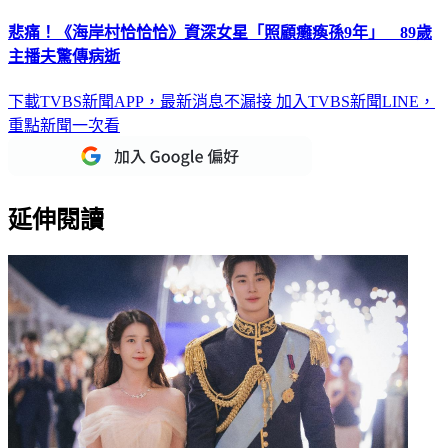
悲痛！《海岸村恰恰恰》資深女星「照顧癱瘓孫9年」 89歲
主播夫驚傳病逝
下載TVBS新聞APP，最新消息不漏接
加入TVBS新聞LINE，
重點新聞一次看
延伸閱讀