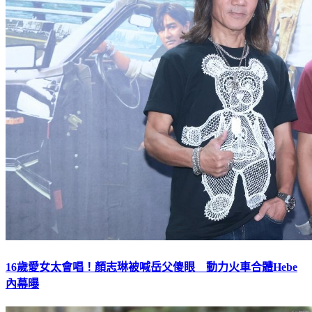
16歲愛女太會唱！顏志琳被喊岳父傻眼 動力火車合體Hebe
內幕曝