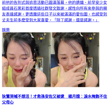
前他的告別式與追思活動已圓滿落幕，他的遺孀、前早安少女
組成員石黑彩首度透過社群發文致謝，感性向所有來參與的親
友表達感謝，更透露這些日子以來被滿滿的愛包圍，也感受到
丈夫生前多麽受到大家喜愛，「除了感謝，還是感謝。」
娛樂
狄鶯哭喊不想活！才救孫安佐又被逮 楊月娥：淚水掩飾不住
父母心