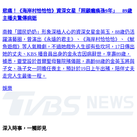
悲痛！《海岸村恰恰恰》資深女星「照顧癱瘓孫9年」 89歲
主播夫驚傳病逝
南韓「國民奶奶」形象深植人心的資深女星金英玉，88歲仍活
躍演藝圈，曾演出《永遠的君主》、《海岸村恰恰恰》、《魷
魚遊戲》等人氣韓劇，不過她戲外人生卻有些坎坷，17日傳出
她的丈夫、KBS 播音員出身的金永吉因病辭世，享壽89歲，
據悉，靈堂設於首爾聖母醫院殯儀館，高齡88歲的金英玉將與
子女、孫子女一同擔任喪主，預計於19日上午出殯，陪伴丈夫
走完人生最後一程。
娛樂
深入時事，一觸即見