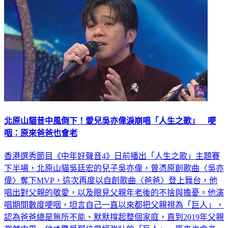
北原山貓昔中風倒下！愛兒吳亦偉淚崩唱「人生之歌」 哽
咽：原來爸爸也會老
香港選秀節目《中年好聲音4》日前播出「人生之歌」主題賽
下半場，北原山貓吳廷宏的兒子吳亦偉，曾憑原創歌曲〈吳亦
偉〉奪下MVP，這次再度以自創歌曲〈爸爸〉登上舞台，他
唱出對父親的敬愛，以及眼見父親年老後的不捨與擔憂。他演
唱期間數度哽咽，坦言自己一直以來都把父親視為「巨人」，
認為爸爸總是無所不能、默默撐起整個家庭，直到2019年父親