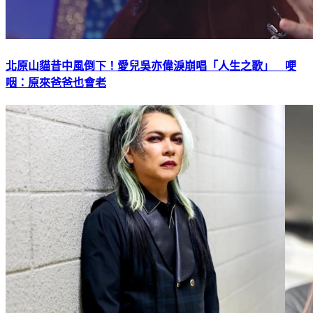
北原山貓昔中風倒下！愛兒吳亦偉淚崩唱「人生之歌」 哽
咽：原來爸爸也會老