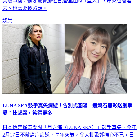
突然中風，他才驚覺那位曾經強壯的「巨人」，原來也會老
去、也需要被照顧。
娛樂
LUNA SEA鼓手真矢病逝！告別式圓滿 遺孀石黑彩送別摯
愛：比起哭，笑得更多
日本傳奇搖滾樂團「月之海（LUNA SEA）」鼓手真矢，今年
2月17日不敵癌症病逝，享年56歲，令大批歌迷痛心不已，日