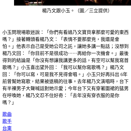
楊乃文跟小玉。（圖／三立提供）
小玉問現場歌迷說：「你們有看過乃文寶貝拿那麼可愛的東西
嗎？」接著轉頭看楊乃文：「表情不要那麼兇，我還是會
怕。」他表示自己是受她公司之託，讓她多講一點話；沒想到
楊乃文回：「你目前不是很成功⋯⋯再給你一次機會。」最後
得到的結論是「你沒有想讓我講更多的話，有空可以幫我寫首
歌嗎？」小玉喜出望外回：「我可以幫你寫歌嗎？」楊乃文
回：「你可以寫，可是我不見得會唱。」小玉只好再抖出 6年
前曾幫她寫歌，結果被退稿的往事。去年楊乃文演唱時，台下
有半裸男子大聲喊話對她示愛；今年台下又有穿著圍裙的猛男
在呼喚她，楊乃文忍不住好奇：「去年沒有穿衣服的是你
嗎？」
歌曲
歌手
台東