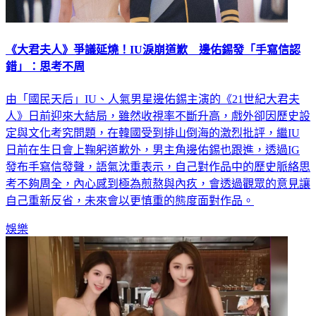
《大君夫人》爭議延燒！IU淚崩道歉 邊佑錫發「手寫信認
錯」：思考不周
由「國民天后」IU、人氣男星邊佑錫主演的《21世紀大君夫
人》日前迎來大結局，雖然收視率不斷升高，戲外卻因歷史設
定與文化考究問題，在韓國受到排山倒海的激烈批評，繼IU
日前在生日會上鞠躬道歉外，男主角邊佑錫也跟進，透過IG
發布手寫信發聲，語氣沈重表示，自己對作品中的歷史脈絡思
考不夠周全，內心感到極為煎熬與內疚，會透過觀眾的意見讓
自己重新反省，未來會以更慎重的態度面對作品。
娛樂