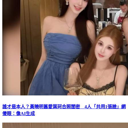
誰才是本人？黃曉明舊愛葉珂合照閨密 4人「共用1張臉」網
傻眼：像AI生成