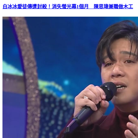
白冰冰愛徒傳遭封殺！消失螢光幕1個月 陳思瑋兼職做木工