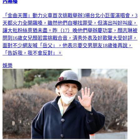
內幕曝
「金曲天團」動力火車首次挑戰舉辦3場台北小巨蛋演唱會，3
天都火力全開飆嗓，雖然他們自嘲找罪受，但演出叫好叫座，
讓大批粉絲意猶未盡。昨（17）晚他們舉辦慶功宴，顏志琳被
問到16歲女兒顏若霏挑戰合音，清秀外表及好歌聲大受好評，
面對不少網友喊「岳父」，他表示要交男朋友18歲後再說，
「告訴我，我不會反對」。
娛樂