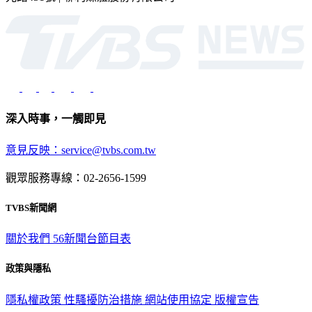
深入時事，一觸即見
意見反映：service@tvbs.com.tw
觀眾服務專線：02-2656-1599
TVBS新聞網
關於我們
56新聞台節目表
政策與隱私
隱私權政策
性騷擾防治措施
網站使用協定
版權宣告