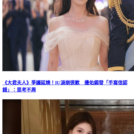
《大君夫人》爭議延燒！IU淚崩道歉 邊佑錫發「手寫信認
錯」：思考不周