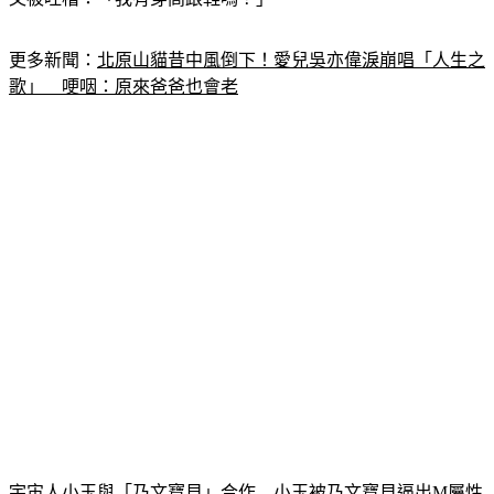
更多新聞：
北原山貓昔中風倒下！愛兒吳亦偉淚崩唱「人生之
歌」　哽咽：原來爸爸也會老
宇宙人小玉與「乃文寶貝」合作　小玉被乃文寶貝逼出M屬性