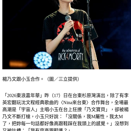
楊乃文跟小玉合作。（圖／三立提供）
「2026東浪嘉年華」昨（17）日在台東杉原灣演出，除了有李
英宏翻玩沈文程經典歌曲的〈Nina來台東〉合作舞台，全場最
高潮是「宇宙人」主唱小玉在台上狂撩「乃文寶貝」，卻被楊
乃文不斷打槍，小玉只好說：「沒關係，我M屬性，我太M
了，把妳每一句話都好像高跟鞋踩在我頭上的感覺。」沒想到
又被吐槽：「我有穿高跟鞋嗎？」