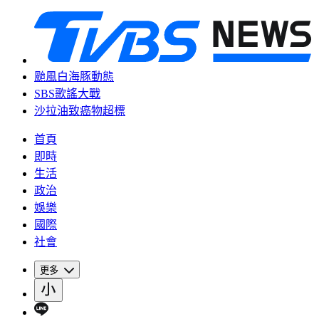
颱風白海豚動態
SBS歌謠大戰
沙拉油致癌物超標
首頁
即時
生活
政治
娛樂
國際
社會
更多