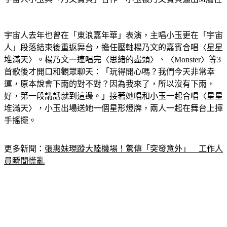
宇宙人去年也曾在「東浪嘉年華」表演，主唱小玉更在「宇宙
人」段落結束後重返舞台，擔任壓軸楊乃文的嘉賓合唱〈星星
堆滿天〉。楊乃文一連唱完〈思緒的盡頭〉、〈Monster〉等3
首歌後才開口和觀眾聊天：「玩得開心嗎？我們今天非常幸
運，原本說會下雨的對不對？因為我來了，所以沒有下雨，
好，第一段講話就到這邊。」接著她唱和小玉一起合唱〈星星
堆滿天〉，小玉出場送她一個星形燈牌，兩人一起在舞台上揮
手搖擺。
更多新聞：
張惠妹現蹤大陸機場！驚傳「突發意外」　工作人
員瞬間慌亂