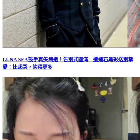
LUNA SEA鼓手真矢病逝！告別式圓滿 遺孀石黑彩送別摯
愛：比起哭，笑得更多