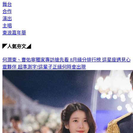
舞台
合作
演出
主唱
東浪嘉年華
◤人氣夯文◢
何潤東、曹佑寧獨家專訪搶先看
8月緣分排行榜 這星座遇見心
靈夥伴
超準測字!這輩子正緣何時會出現