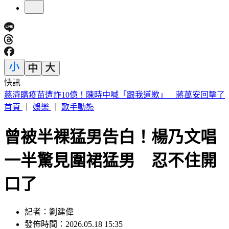
快訊
蔡英文再扛輔選母雞！坐鎮3縣市競總助攻 蘇巧慧親邀請
首頁
｜
娛樂
｜
歌手動態
曾被半裸猛男告白！楊乃文唱
一半驚見圍裙猛男 忍不住開
口了
記者：劉建偉
發佈時間：2026.05.18 15:35