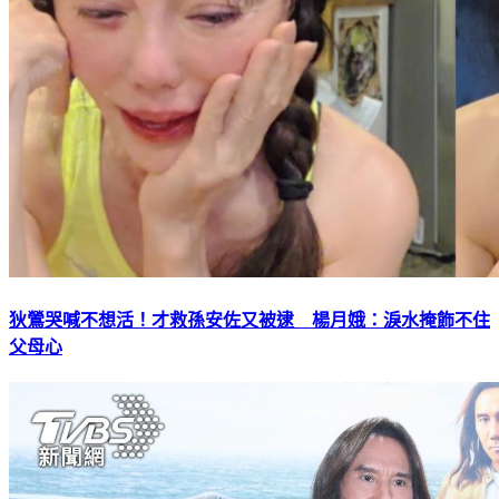
狄鶯哭喊不想活！才救孫安佐又被逮 楊月娥：淚水掩飾不住
父母心