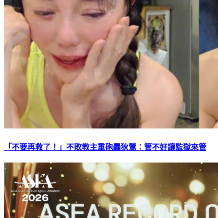
「不要再救了！」不敗教主重砲轟狄鶯：管不好讓監獄來管