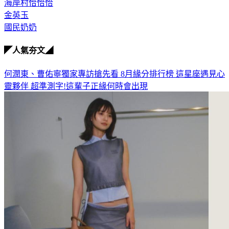
海岸村恰恰恰
金英玉
國民奶奶
◤人氣夯文◢
何潤東、曹佑寧獨家專訪搶先看
8月緣分排行榜 這星座遇見心
靈夥伴
超準測字!這輩子正緣何時會出現