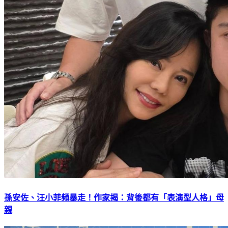
孫安佐、汪小菲頻暴走！作家揭：背後都有「表演型人格」母
親