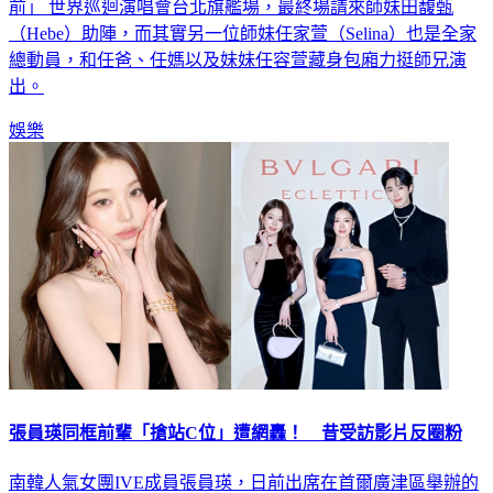
前」 世界巡迴演唱會台北旗艦場，最終場請來師妹田馥甄
（Hebe）助陣，而其實另一位師妹任家萱（Selina）也是全家
總動員，和任爸、任媽以及妹妹任容萱藏身包廂力挺師兄演
出。
娛樂
張員瑛同框前輩「搶站C位」遭網轟！ 昔受訪影片反圈粉
南韓人氣女團IVE成員張員瑛，日前出席在首爾廣津區舉辦的