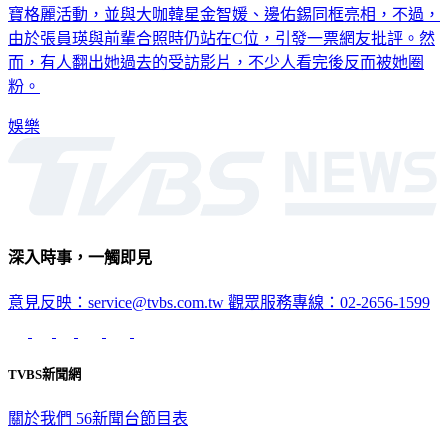
寶格麗活動，並與大咖韓星金智媛、邊佑錫同框亮相，不過，
由於張員瑛與前輩合照時仍站在C位，引發一票網友批評。然
而，有人翻出她過去的受訪影片，不少人看完後反而被她圈
粉。
娛樂
深入時事，一觸即見
意見反映：service@tvbs.com.tw
觀眾服務專線：02-2656-1599
TVBS新聞網
關於我們
56新聞台節目表