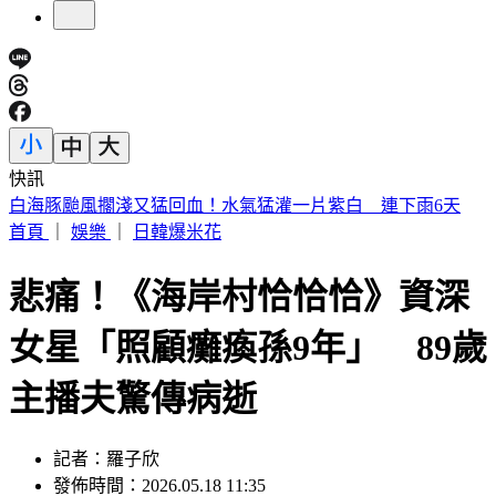
快訊
提醒國一新生守秩序！台中女師遭「掃把刺眼重傷」恐失明
首頁
｜
娛樂
｜
日韓爆米花
悲痛！《海岸村恰恰恰》資深
女星「照顧癱瘓孫9年」 89歲
主播夫驚傳病逝
記者：羅子欣
發佈時間：2026.05.18 11:35