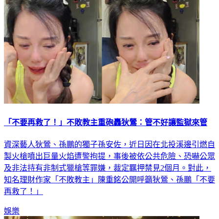
「不要再救了！」不敗教主重砲轟狄鶯：管不好讓監獄來管
資深藝人狄鶯、孫鵬的獨子孫安佐，近日因在北投溪邊引燃自
製火槍噴出巨量火焰遭警拘提，事後被依公共危險、恐嚇公眾
及非法持有非制式獵槍等罪嫌，裁定羈押禁見2個月。對此，
知名理財作家「不敗教主」陳重銘公開呼籲狄鶯、孫鵬「不要
再救了！」
娛樂