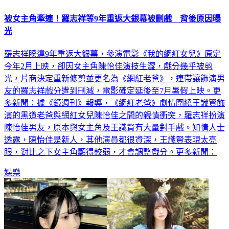
被女主角牽連！羅志祥等9年重返大銀幕被刪戲 背後原因曝
光
羅志祥睽違9年重返大銀幕，參演電影《我的網紅女兒》原定
今年2月上映，卻因女主角陳怡佳演技生澀，戲分幾乎被剪
光，片商決定重新修剪並更名為《網紅老爸》，連帶讓飾演男
友的羅志祥戲分遭到刪減，電影確定延後至7月暑假上映。更
多新聞：據《鏡週刊》報導，《網紅老爸》劇情圍繞王識賢飾
演的黑道老爸與網紅女兒陳怡佳之間的親情衝突，羅志祥扮演
陳怡佳男友，原本與女主角及王識賢有大量對手戲。知情人士
透露，陳怡佳是新人，其他演員都很資深，王識賢表現太亮
眼，對比之下女主角顯得較弱，才會調整戲分。更多新聞：
娛樂