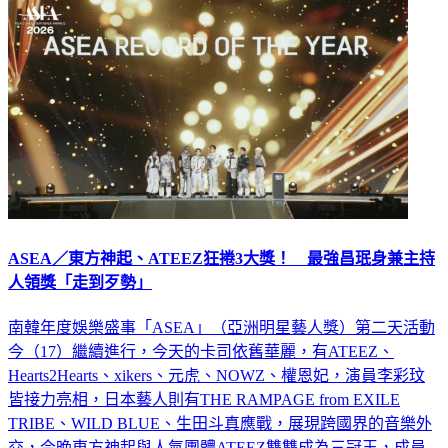
ASEA／東方神起、ATEEZ狂捲3大獎！ 最強昌珉身兼主持
人領獎「走到歹勢」
南韓年度娛樂盛事「ASEA」（亞洲明星藝人獎）第二天活動
今（17）繼續進行，今天的卡司依舊華麗，有ATEEZ、
Hearts2Hearts、xikers、元虎、NOWZ、權恩妃，演員李彩玟
皆接力亮相，日本藝人則有THE RAMPAGE from EXILE
TRIBE、WILD BLUE、生田斗真應戰，展現跨國界的音樂外
交，今晚東方神起與人氣團體ATEEZ雙雙成為三冠王，成員