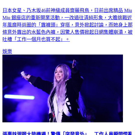
日本女星、乃木坂46前神級成員齋藤飛鳥，日前出席精品 Miu
Miu 銀座店的重新開業活動，一改過往清純形象，大膽挑戰近
年風靡時尚圈的「露褲頭」穿搭，意外掀起討論，而她身上那
條意外露出的水藍色內褲，因驚人售價掀起日網集體崩潰，被
吐槽「工作一個月也買不起」。
娛樂
張惠妹現蹤大陸機場！驚傳「突發意外」 工作人員瞬間慌亂