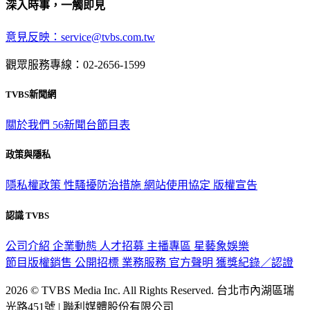
深入時事，一觸即見
意見反映：service@tvbs.com.tw
觀眾服務專線：02-2656-1599
TVBS新聞網
關於我們
56新聞台節目表
政策與隱私
隱私權政策
性騷擾防治措施
網站使用協定
版權宣告
認識 TVBS
公司介紹
企業動態
人才招募
主播專區
星藝象娛樂
節目版權銷售
公開招標
業務服務
官方聲明
獲獎紀錄／認證
2026 © TVBS Media Inc. All Rights Reserved. 台北市內湖區瑞
光路451號 | 聯利媒體股份有限公司