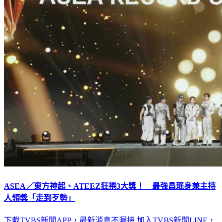
ASEA／東方神起、ATEEZ狂捲3大獎！ 最強昌珉身兼主持
人領獎「走到歹勢」
下載TVBS新聞APP，最新消息不漏接
加入TVBS新聞LINE，