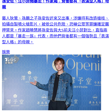
孫安佐、汪小菲頻暴走！作家揭：背後都有「表演型人格」母
親
藝人狄鶯、孫鵬之子孫安佐近來又出事，涉嫌持有改造槍枝、
拍攝自製噴火槍影片，被依公共危險、恐嚇公眾等罪嫌確定羈
押禁見。作家趙曉慧將孫安佐與大S前夫汪小菲對比，直指兩
人都是「暴走一族」代表，而他們背後都有一個強勢且「表演
型人格」的母親。
娛樂