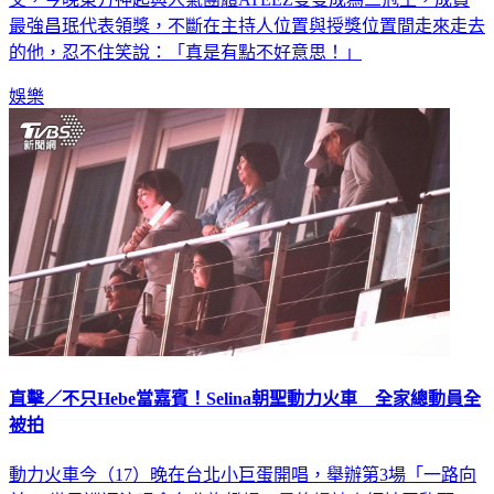
最強昌珉代表領獎，不斷在主持人位置與授獎位置間走來走去
的他，忍不住笑說：「真是有點不好意思！」
娛樂
直擊／不只Hebe當嘉賓！Selina朝聖動力火車 全家總動員全
被拍
動力火車今（17）晚在台北小巨蛋開唱，舉辦第3場「一路向