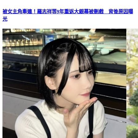
被女主角牽連！羅志祥等9年重返大銀幕被刪戲 背後原因曝
光