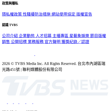
政策與隱私
隱私權政策
性騷擾防治措施
網站使用協定
版權宣告
認識 TVBS
公司介紹
企業動態
人才招募
主播專區
星藝象娛樂
節目版權
銷售
公開招標
業務服務
官方聲明
獲獎紀錄／認證
2026 © TVBS Media Inc. All Rights Reserved. 台北市內湖區瑞
光路451號 | 聯利媒體股份有限公司