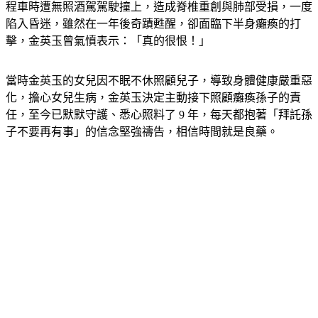
程車時遭無照酒駕駕駛撞上，造成脊椎重創與肺部受損，一度
陷入昏迷，雖然在一年後奇蹟甦醒，卻面臨下半身癱瘓的打
擊，金英玉曾氣憤表示：「真的很恨！」
當時金英玉的女兒因不眠不休照顧兒子，導致身體健康嚴重惡
化，擔心女兒生病，金英玉決定主動接下照顧癱瘓孫子的責
任，至今已默默守護、悉心照料了 9 年，每天都抱著「拜託孫
子不要再有事」的信念堅強禱告，相信時間就是良藥。