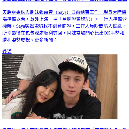
天后張惠妹與胞妹張惠春（Saya）日前結束工作，現身大陸機
場準備返台，意外上演一場「台胞證驚魂記」。一行人準備登
機時，Saya突然驚喊找不到台胞證，工作人員瞬間陷入慌亂，
所幸最後在包包深處順利尋回，阿妹當場開心比出OK手勢和
勝利姿勢慶祝。更多新聞：
娛樂