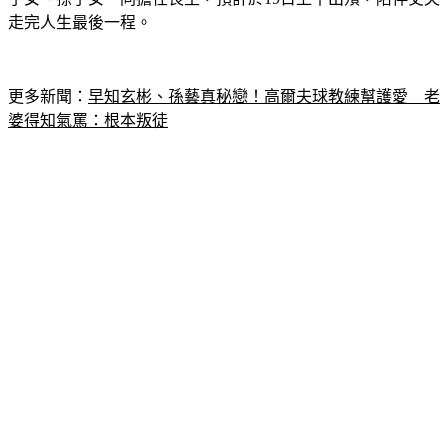
走完人生最後一程。
更多新聞：
早知玄彬、孫藝真秘戀！高爾夫球教練幫護愛　老
婆得知氣罵：根本叛徒