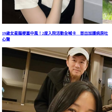
19歲女星腦梗塞中風！2度入院活動全喊卡 首出加護病房吐
心聲