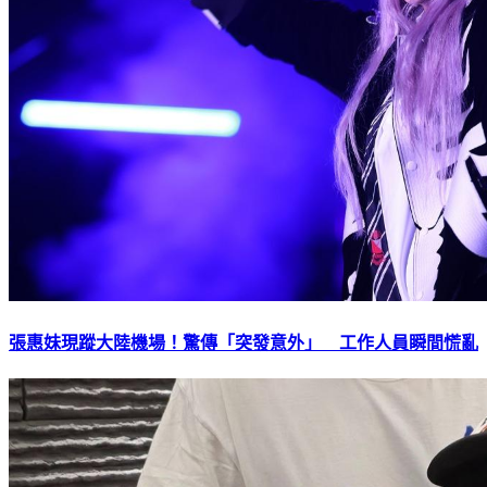
張惠妹現蹤大陸機場！驚傳「突發意外」 工作人員瞬間慌亂