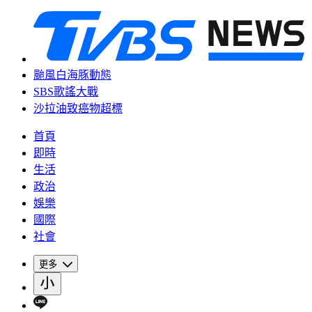
颱風白海豚動態
SBS歌謠大戰
沙拉油致癌物超標
首頁
即時
生活
政治
娛樂
國際
社會
更多