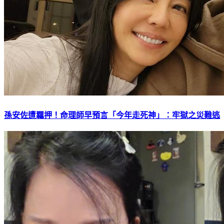
孫安佐遭羈押！命理師早預言「今年走死神」：牢獄之災難逃