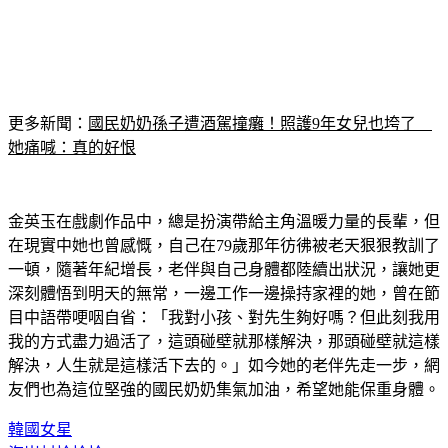
更多新聞：
國民奶奶孫子遭酒駕撞癱！照護9年女兒也垮了　
她痛喊：真的好恨
金英玉在戲劇作品中，總是扮演帶給主角溫暖力量的長輩，但
在現實中她也曾感慨，自己在79歲那年彷彿被老天狠狠教訓了
一頓，隨著年紀增長，老伴與自己身體都陸續出狀況，讓她更
深刻體悟到明天的無常，一邊工作一邊操持家裡的她，曾在節
目中語帶哽咽自省：「我對小孩、對先生夠好嗎？但此刻我用
我的方式盡力過活了，這頭碰壁就那樣解決，那頭碰壁就這樣
解決，人生就是這樣活下去的。」如今她的老伴先走一步，網
友們也為這位堅強的國民奶奶集氣加油，希望她能保重身體。
韓國女星