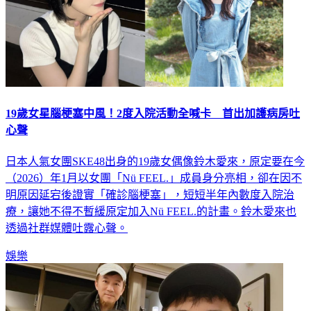
19歲女星腦梗塞中風！2度入院活動全喊卡 首出加護病房吐
心聲
日本人氣女團SKE48出身的19歲女偶像鈴木愛來，原定要在今
（2026）年1月以女團「Nü FEEL.」成員身分亮相，卻在因不
明原因延宕後證實「確診腦梗塞」，短短半年內數度入院治
療，讓她不得不暫緩原定加入Nü FEEL.的計畫。鈴木愛來也
透過社群媒體吐露心聲。
娛樂