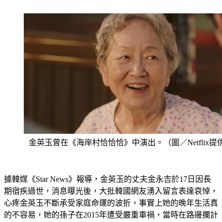
金英玉曾在《海岸村恰恰恰》中演出。（圖／Netflix提
據韓媒《Star News》報導，金英玉的丈夫金永吉於17日因長
期宿疾過世，消息曝光後，大批韓國網友湧入留言表達哀悼，
心疼金英玉不斷承受家庭命運的波折，事實上她的晚年生活真
的不容易，她的孫子在2015年遭受嚴重車禍，當時在路邊攔計