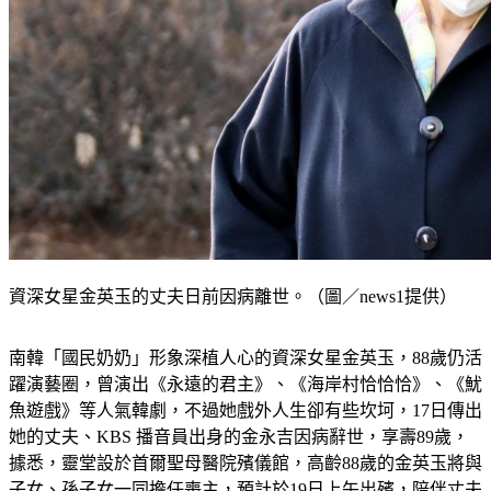
資深女星金英玉的丈夫日前因病離世。（圖／news1提供）
南韓「國民奶奶」形象深植人心的資深女星金英玉，88歲仍活
躍演藝圈，曾演出《永遠的君主》、《海岸村恰恰恰》、《魷
魚遊戲》等人氣韓劇，不過她戲外人生卻有些坎坷，17日傳出
她的丈夫、KBS 播音員出身的金永吉因病辭世，享壽89歲，
據悉，靈堂設於首爾聖母醫院殯儀館，高齡88歲的金英玉將與
子女、孫子女一同擔任喪主，預計於19日上午出殯，陪伴丈夫