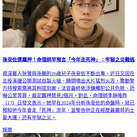
孫安佐遭羈押！命理師早預言「今年走死神」：牢獄之災難逃
資深藝人狄鶯與孫鵬的26歲兒子孫安佐不斷出事，近日又因在
北投溪邊公開測試自製火槍、瞬間噴出大片猛烈火舌，驚動警
方持搜索票將其拘提到案，法官最終依涉嫌觸犯公共危險、恐
嚇公眾等罪，裁定羈押禁見2個月。對此，命理師李靜唯昨
（17）日發文表示，她早在2024年分析孫安佐的命盤時，就已
預知他今年會走「死神」流年，並警告他正在經歷最嚴苛的土
星大運，恐有牢獄之災。
娛樂