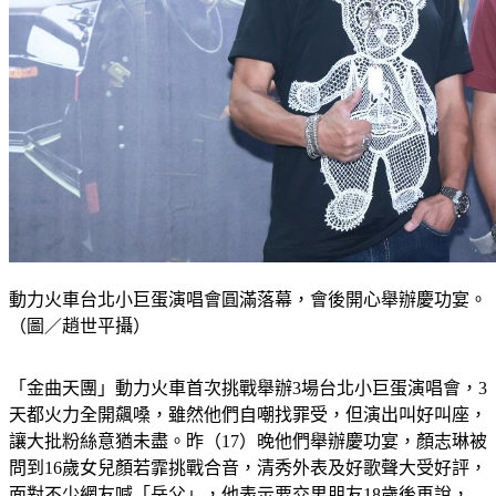
動力火車台北小巨蛋演唱會圓滿落幕，會後開心舉辦慶功宴。
（圖／趙世平攝）
「金曲天團」動力火車首次挑戰舉辦3場台北小巨蛋演唱會，3
天都火力全開飆嗓，雖然他們自嘲找罪受，但演出叫好叫座，
讓大批粉絲意猶未盡。昨（17）晚他們舉辦慶功宴，顏志琳被
問到16歲女兒顏若霏挑戰合音，清秀外表及好歌聲大受好評，
面對不少網友喊「岳父」，他表示要交男朋友18歲後再說，