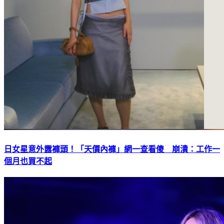
日女星意外露褲頭！「天價內褲」網一查看傻 崩潰：工作一
個月也買不起