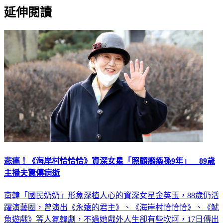
延伸閱讀
悲痛！《海岸村恰恰恰》資深女星「照顧癱瘓孫9年」 89歲
主播夫驚傳病逝
南韓「國民奶奶」形象深植人心的資深女星金英玉，88歲仍活
躍演藝圈，曾演出《永遠的君主》、《海岸村恰恰恰》、《魷
魚遊戲》等人氣韓劇，不過她戲外人生卻有些坎坷，17日傳出