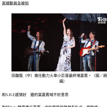
家總動員全被拍
田馥甄（中）擔任動力火車小巨蛋最終場嘉賓。（圖／趙
攝）
和S.H.E感情好　邀約當嘉賓喊不好意思