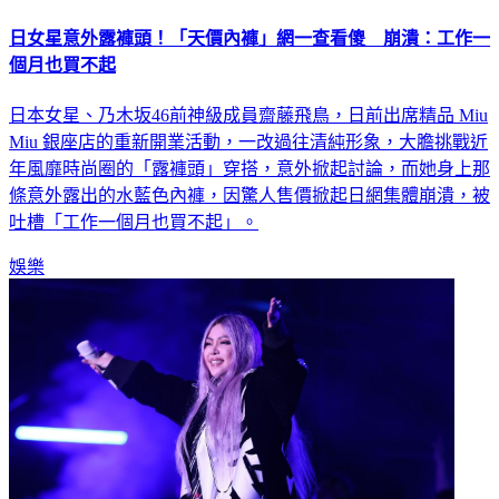
日女星意外露褲頭！「天價內褲」網一查看傻 崩潰：工作一
個月也買不起
日本女星、乃木坂46前神級成員齋藤飛鳥，日前出席精品 Miu
Miu 銀座店的重新開業活動，一改過往清純形象，大膽挑戰近
年風靡時尚圈的「露褲頭」穿搭，意外掀起討論，而她身上那
條意外露出的水藍色內褲，因驚人售價掀起日網集體崩潰，被
吐槽「工作一個月也買不起」。
娛樂