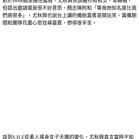
對於Hebe願意擔任嘉賓，尤秋興笑說雖然有私交、常聯絡，
但提出邀請還是很不好意思，顏志琳附和「畢竟她知名度比我
們高很多」，尤秋興也說台上講的備胎嘉賓是開玩笑，籌備期
間和團隊花盡心思找尋嘉賓，想得很辛苦。
談到S.H.E從素人搖身女子天團的變化，尤秋興直言當時不知