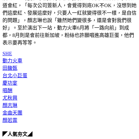
道會紅，「每次公司簽新人，會覺得到底OK不OK，沒想到她
們這麼紅、發展這麼好，只要人一紅就變得很不一樣，是自信
的問題」，顏志琳也說「雖然她們變很多，還是會對我們很
好」。至於演出下一站，動力火車6月將「一路向前」到成
都，8月則是會前往新加坡，粉絲也許願唱進高雄巨蛋，他們
表示要再等等。
SHE
動力火車
田馥甄
台北小巨蛋
慶功宴
唱酬
尤秋興
顏志琳
金曲天團
顏若霏
◤人氣夯文◢