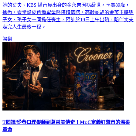
她的丈夫、KBS 播音員出身的金永吉因病辭世，享壽89歲，
據悉，靈堂設於首爾聖母醫院殯儀館，高齡88歲的金英玉將與
子女、孫子女一同擔任喪主，預計於19日上午出殯，陪伴丈夫
走完人生最後一程。
娛樂
T閱讀/從巷口理髮師到葛萊美傳奇！Mr.C定義好聲音的溫柔
革命