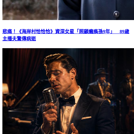
悲痛！《海岸村恰恰恰》資深女星「照顧癱瘓孫9年」 89歲
主播夫驚傳病逝