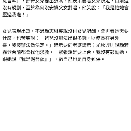
意音準」，好奇女兒要出道嗎？他表示要看女兒決定，目前還
沒有規劃，至於為何沒安排父女對唱，他笑說：「我是怕她會
壓過我啦！」
女兒表現出眾，不過顏志琳笑說沒付女兒唱酬，會再看她需要
什麼，也苦笑說：「爸爸沒辦法出很多錢，財務長在另外一
邊，我沒辦法做決定。」暗示要向老婆請示；尤秋興則說顏若
霏登台前都會找他求救，「緊張還是要上台，我沒有鼓勵她，
跟她說『我是泥菩薩』」，虧自己也是自身難保。