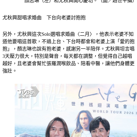
顏志琳（左）和尤秋興開心慶功。（圖／趙世平攝）
尤秋興甜唱求婚曲　下台向老婆討抱抱
另外，尤秋興這次Solo選唱求婚曲〈二月〉，他表示老婆不知
道他要唱這首歌，不過上台、下台時都會和老婆上演「愛的抱
抱」，顏志琳也說有抱老婆，感謝另一半陪伴。尤秋興坦言唱
3天壓力很大，特別是聲音，每天都在調整，但覺得自己越唱
越好，且老婆會幫忙張羅潤喉飲品、陪看中醫，讓他們身體更
強壯。