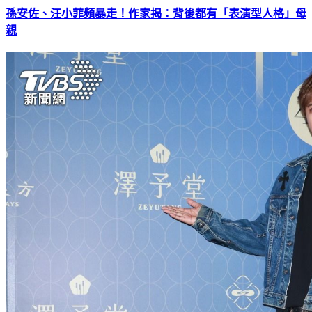
孫安佐、汪小菲頻暴走！作家揭：背後都有「表演型人格」母
親