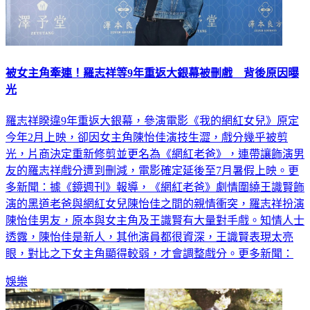
被女主角牽連！羅志祥等9年重返大銀幕被刪戲 背後原因曝
光
羅志祥睽違9年重返大銀幕，參演電影《我的網紅女兒》原定
今年2月上映，卻因女主角陳怡佳演技生澀，戲分幾乎被剪
光，片商決定重新修剪並更名為《網紅老爸》，連帶讓飾演男
友的羅志祥戲分遭到刪減，電影確定延後至7月暑假上映。更
多新聞：據《鏡週刊》報導，《網紅老爸》劇情圍繞王識賢飾
演的黑道老爸與網紅女兒陳怡佳之間的親情衝突，羅志祥扮演
陳怡佳男友，原本與女主角及王識賢有大量對手戲。知情人士
透露，陳怡佳是新人，其他演員都很資深，王識賢表現太亮
眼，對比之下女主角顯得較弱，才會調整戲分。更多新聞：
娛樂