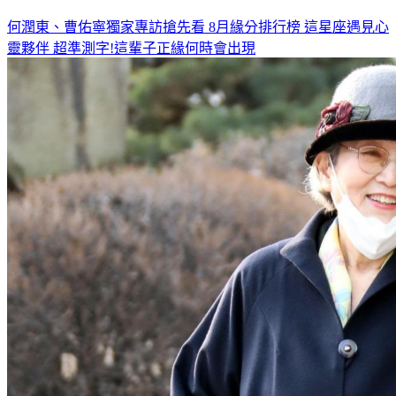
何潤東、曹佑寧獨家專訪搶先看
8月緣分排行榜 這星座遇見心
靈夥伴
超準測字!這輩子正緣何時會出現