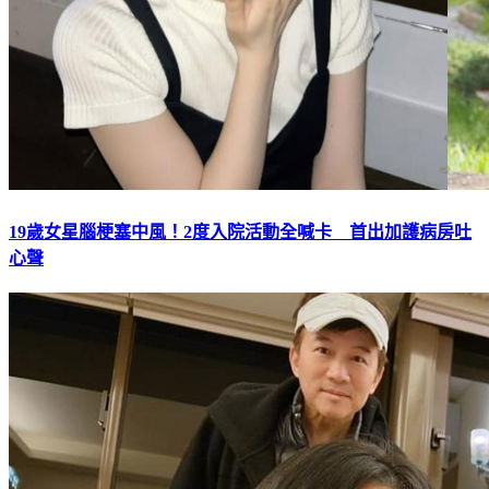
19歲女星腦梗塞中風！2度入院活動全喊卡 首出加護病房吐
心聲