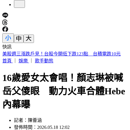
快訊
台南關廟深夜惡火！汽車零件、食品廠狂燒 橘紅烈焰駭人
首頁
｜
娛樂
｜
歌手動態
16歲愛女太會唱！顏志琳被喊
岳父傻眼 動力火車合體Hebe
內幕曝
記者：陳薈涵
發佈時間：2026.05.18 12:02