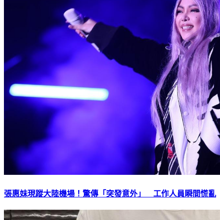
張惠妹現蹤大陸機場！驚傳「突發意外」 工作人員瞬間慌亂