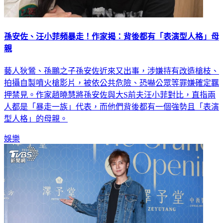
孫安佐、汪小菲頻暴走！作家揭：背後都有「表演型人格」母
親
藝人狄鶯、孫鵬之子孫安佐近來又出事，涉嫌持有改造槍枝、
拍攝自製噴火槍影片，被依公共危險、恐嚇公眾等罪嫌確定羈
押禁見。作家趙曉慧將孫安佐與大S前夫汪小菲對比，直指兩
人都是「暴走一族」代表，而他們背後都有一個強勢且「表演
型人格」的母親。
娛樂