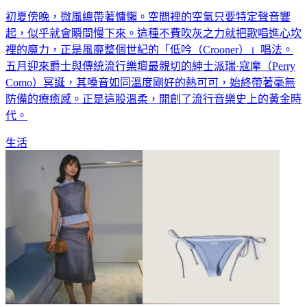
初夏傍晚，微風總帶著慵懶。空間裡的空氣只要特定聲音響
起，似乎就會瞬間慢下來。這種不費吹灰之力就把歌唱進心坎
裡的魔力，正是風靡整個世紀的「低吟（Crooner）」唱法。
五月迎來爵士與傳統流行樂壇最親切的紳士派瑞·寇摩（Perry
Como）冥誕，其嗓音如同溫度剛好的熱可可，始終帶著毫無
防備的療癒感。正是這股溫柔，開創了流行音樂史上的黃金時
代。
生活