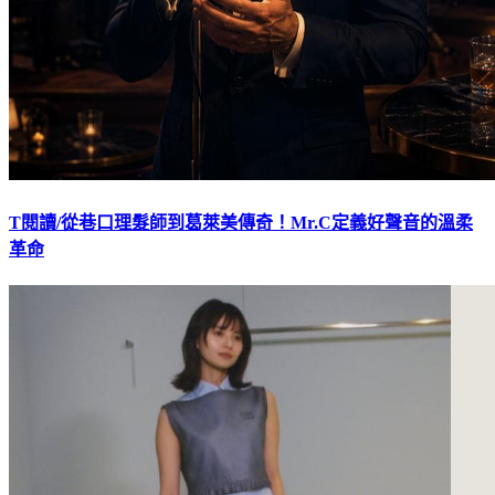
T閱讀/從巷口理髮師到葛萊美傳奇！Mr.C定義好聲音的溫柔
革命