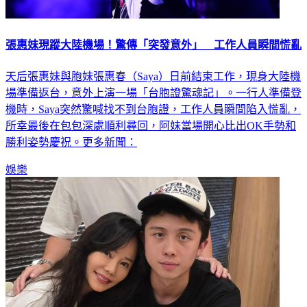
張惠妹現蹤大陸機場！驚傳「突發意外」 工作人員瞬間慌亂
天后張惠妹與胞妹張惠春（Saya）日前結束工作，現身大陸機
場準備返台，意外上演一場「台胞證驚魂記」。一行人準備登
機時，Saya突然驚喊找不到台胞證，工作人員瞬間陷入慌亂，
所幸最後在包包深處順利尋回，阿妹當場開心比出OK手勢和
勝利姿勢慶祝。更多新聞：
娛樂