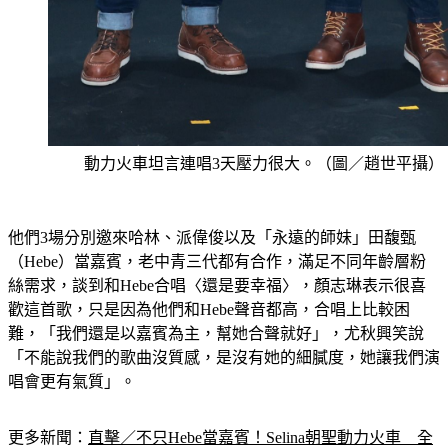
動力火車坦言連唱3天壓力很大。（圖／趙世平攝）
他們3場分別邀來哈林、派偉俊以及「永遠的師妹」田馥甄
（Hebe）當嘉賓，老中青三代都有合作，滿足不同年齡層粉
絲需求，談到和Hebe合唱〈還是要幸福〉，顏志琳表示很喜
歡這首歌，只是因為他們和Hebe聲音都高，合唱上比較困
難，「我們還是以嘉賓為主，幫她合聲就好」，尤秋興笑說
「不能說我們的歌曲沒質感，是沒有她的細膩度，她讓我們演
唱會更有氣質」。
更多新聞：
直擊／不只Hebe當嘉賓！Selina朝聖動力火車　全