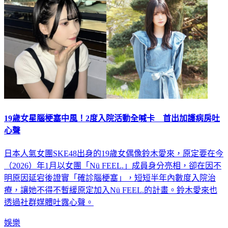
19歲女星腦梗塞中風！2度入院活動全喊卡 首出加護病房吐
心聲
日本人氣女團SKE48出身的19歲女偶像鈴木愛來，原定要在今
（2026）年1月以女團「Nü FEEL.」成員身分亮相，卻在因不
明原因延宕後證實「確診腦梗塞」，短短半年內數度入院治
療，讓她不得不暫緩原定加入Nü FEEL.的計畫。鈴木愛來也
透過社群媒體吐露心聲。
娛樂