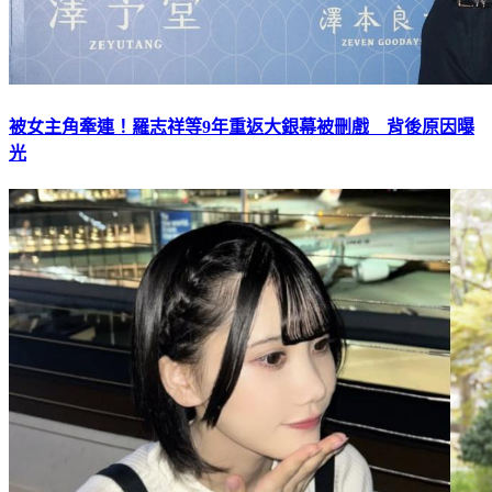
被女主角牽連！羅志祥等9年重返大銀幕被刪戲 背後原因曝
光