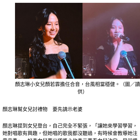
顏志琳小女兒顏若霏擔任合音，台風相當穩健。（圖／讀
供）
顏志琳幫女兒討禮物　要先請示老婆
顏志琳提到女兒登台，自己完全不緊張，「讓她來學習學習，
她對唱歌有興趣，但她唱的歌我都沒聽過，有時候會教導她注