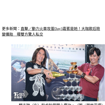
更多新聞：
直擊／動力火車攻蛋Day3嘉賓是她！大咖歌后險
變備胎　曝雙方驚人私交