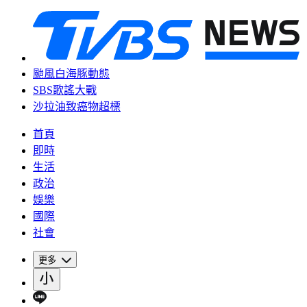
颱風白海豚動態
SBS歌謠大戰
沙拉油致癌物超標
首頁
即時
生活
政治
娛樂
國際
社會
更多