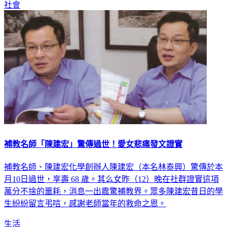
社會
補教名師「陳建宏」驚傳過世！愛女悲痛發文證實
補教名師、陳建宏化學創辦人陳建宏（本名林泰興）驚傳於本
月10日過世，享壽 68 歲。其么女昨（12）晚在社群證實這項
萬分不捨的噩耗，消息一出震驚補教界。眾多陳建宏昔日的學
生紛紛留言弔唁，感謝老師當年的救命之恩。
生活