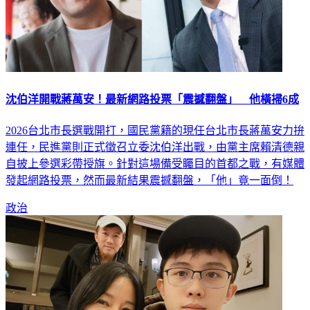
沈伯洋開戰蔣萬安！最新網路投票「震撼翻盤」 他橫掃6成
2026台北市長選戰開打，國民黨籍的現任台北市長蔣萬安力拚
連任，民進黨則正式徵召立委沈伯洋出戰，由黨主席賴清德親
自披上參選彩帶授旗。針對這場備受矚目的首都之戰，有媒體
發起網路投票，然而最新結果震撼翻盤，「他」竟一面倒！
政治