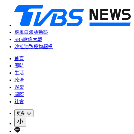
颱風白海豚動態
SBS歌謠大戰
沙拉油致癌物超標
首頁
即時
生活
政治
娛樂
國際
社會
更多