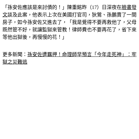
「孫安佐應該是來討債的！」陳重銘昨（17）日深夜在
臉書發
文
談及此案，他表示上次在美國打官司，狄鶯、孫鵬賣了一間
房子，如今孫安佐又進去了，「我是覺得不要再救他了，父母
既然管不好，就讓監獄來管教！律師費也不要再花了，省下來
等他出獄後，再慢慢的花！」
更多新聞：
孫安佐遭羈押！命理師早預言「今年走死神」：牢
獄之災難逃