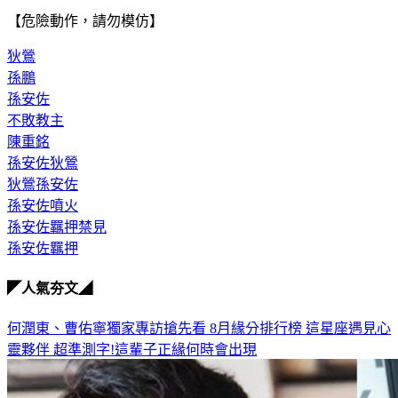
【危險動作，請勿模仿】
狄鶯
孫鵬
孫安佐
不敗教主
陳重銘
孫安佐狄鶯
狄鶯孫安佐
孫安佐噴火
孫安佐羈押禁見
孫安佐羈押
◤人氣夯文◢
何潤東、曹佑寧獨家專訪搶先看
8月緣分排行榜 這星座遇見心
靈夥伴
超準測字!這輩子正緣何時會出現