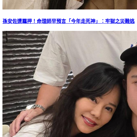
孫安佐遭羈押！命理師早預言「今年走死神」：牢獄之災難逃