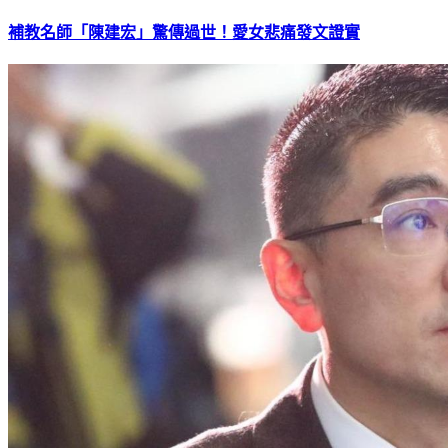
補教名師「陳建宏」驚傳過世！愛女悲痛發文證實