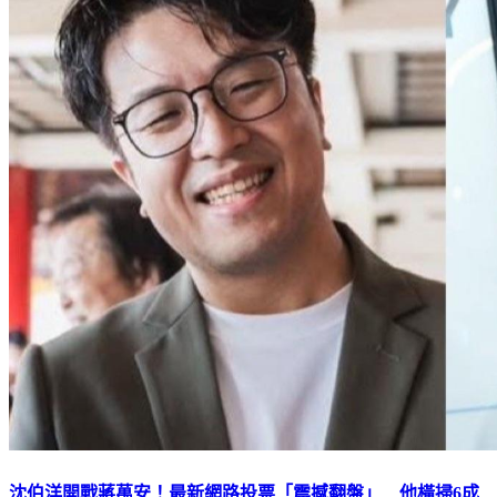
沈伯洋開戰蔣萬安！最新網路投票「震撼翻盤」 他橫掃6成