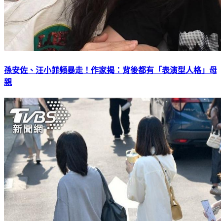
孫安佐、汪小菲頻暴走！作家揭：背後都有「表演型人格」母
親