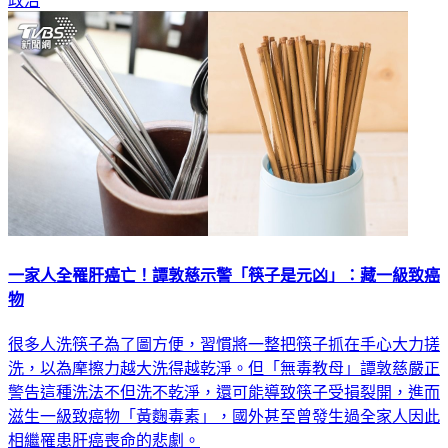
政治
一家人全罹肝癌亡！譚敦慈示警「筷子是元凶」：藏一級致癌
物
很多人洗筷子為了圖方便，習慣將一整把筷子抓在手心大力搓
洗，以為摩擦力越大洗得越乾淨。但「無毒教母」譚敦慈嚴正
警告這種洗法不但洗不乾淨，還可能導致筷子受損裂開，進而
滋生一級致癌物「黃麴毒素」，國外甚至曾發生過全家人因此
相繼罹患肝癌喪命的悲劇。