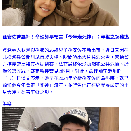
孫安佐遭羈押！命理師早預言「今年走死神」：牢獄之災難逃
資深藝人狄鶯與孫鵬的26歲兒子孫安佐不斷出事，近日又因在
北投溪邊公開測試自製火槍、瞬間噴出大片猛烈火舌，驚動警
方持搜索票將其拘提到案，法官最終依涉嫌觸犯公共危險、恐
嚇公眾等罪，裁定羈押禁見2個月。對此，命理師李靜唯昨
（17）日發文表示，她早在2024年分析孫安佐的命盤時，就已
預知他今年會走「死神」流年，並警告他正在經歷最嚴苛的土
星大運，恐有牢獄之災。
娛樂