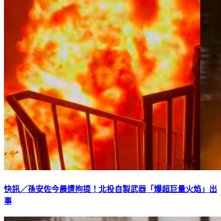
快訊／孫安佐今晨遭拘提！北投自製武器「爆超巨量火焰」出
事