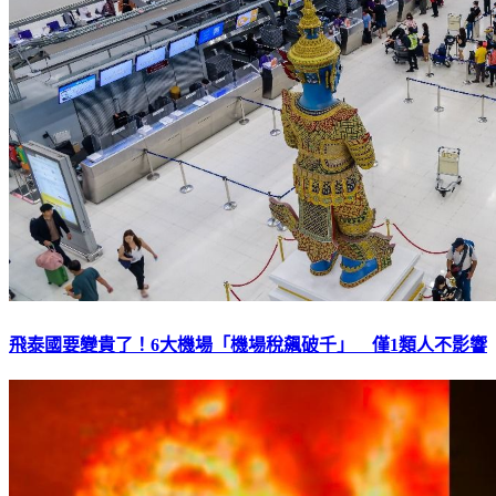
飛泰國要變貴了！6大機場「機場稅飆破千」 僅1類人不影響