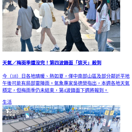
天氣／梅雨季還沒完！第四波鋒面「這天」殺到
今（18）日各地晴暖、熱如夏，僅中南部山區及部分鄰近平地
午後可能有局部雷陣雨。氣象專家吳德榮指出，本週各地天氣
穩定，但梅雨季仍未結束，第4波鋒面下週將報到。
生活