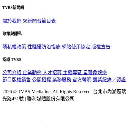
TVBS新聞網
關於我們
56新聞台節目表
政策與隱私
隱私權政策
性騷擾防治措施
網站使用協定
版權宣告
認識 TVBS
公司介紹
企業動態
人才招募
主播專區
星藝象娛樂
節目版權銷售
公開招標
業務服務
官方聲明
獲獎紀錄／認證
2026 © TVBS Media Inc. All Rights Reserved. 台北市內湖區瑞
光路451號 | 聯利媒體股份有限公司