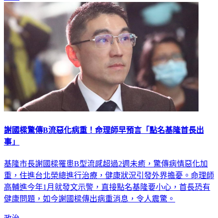
謝國樑驚傳B流惡化病重！命理師早預言「點名基隆首長出
事」
基隆市長謝國樑罹患B型流感超過2週未癒，驚傳病情惡化加
重，住進台北榮總進行治療，健康狀況引發外界擔憂。命理師
高輔進今年1月就發文示警，直接點名基隆要小心，首長恐有
健康問題，如今謝國樑傳出病重消息，令人震驚。