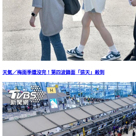
天氣／梅雨季還沒完！第四波鋒面「這天」殺到