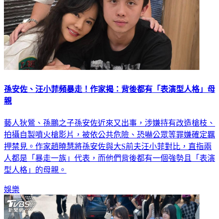
孫安佐、汪小菲頻暴走！作家揭：背後都有「表演型人格」母
親
藝人狄鶯、孫鵬之子孫安佐近來又出事，涉嫌持有改造槍枝、
拍攝自製噴火槍影片，被依公共危險、恐嚇公眾等罪嫌確定羈
押禁見。作家趙曉慧將孫安佐與大S前夫汪小菲對比，直指兩
人都是「暴走一族」代表，而他們背後都有一個強勢且「表演
型人格」的母親。
娛樂