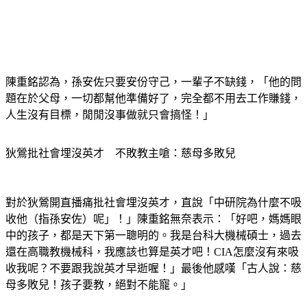
陳重銘認為，孫安佐只要安份守己，一輩子不缺錢，「他的問
題在於父母，一切都幫他準備好了，完全都不用去工作賺錢，
人生沒有目標，閒閒沒事做就只會搞怪！」
狄鶯批社會埋沒英才　不敗教主嗆：慈母多敗兒
對於狄鶯開直播痛批社會埋沒英才，直說「中研院為什麼不吸
收他（指孫安佐）呢」！」陳重銘無奈表示：「好吧，媽媽眼
中的孩子，都是天下第一聰明的。我是台科大機械碩士，過去
還在高職教機械科，我應該也算是英才吧！CIA怎麼沒有來吸
收我呢？不要跟我說英才早逝喔！」最後他感嘆「古人說：慈
母多敗兒！孩子要教，絕對不能寵。」