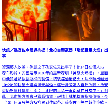
快訊／孫安佐今晨遭拘提！北投自製武器「爆超巨量火焰」出
事
資深藝人狄鶯、孫鵬之子孫安佐又出事了！他14日在個人IG
發布影片，興奮展示2026年的最新發明「神級火箭槍」，畫面
中他背著類似瓦斯桶的裝備，填裝煤油後點火，瞬間噴出超過
10公尺的巨量火焰與滿天黑煙。儘管身旁友人直呼危險，孫安
佐仍態度輕佻地回應：「危險的事情一直都藏在日常中。」對
此，北市警方證實已獲悉情資，報請士林地檢署指揮偵辦，今
（16）日清晨警方持拘票到住處帶走孫安佐回警局製作筆錄。