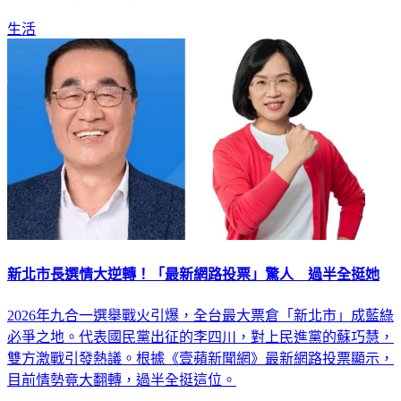
生活
新北市長選情大逆轉！「最新網路投票」驚人 過半全挺她
2026年九合一選舉戰火引爆，全台最大票倉「新北市」成藍綠
必爭之地。代表國民黨出征的李四川，對上民進黨的蘇巧慧，
雙方激戰引發熱議。根據《壹蘋新聞網》最新網路投票顯示，
目前情勢竟大翻轉，過半全挺這位。