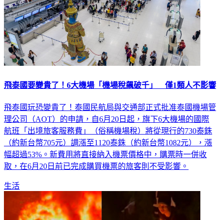
飛泰國要變貴了！6大機場「機場稅飆破千」 僅1類人不影響
飛泰國玩恐變貴了！泰國民航局與交通部正式批准泰國機場管
理公司（AOT）的申請，自6月20日起，旗下6大機場的國際
航班「出境旅客服務費」（俗稱機場稅）將從現行的730泰銖
（約新台幣705元）調漲至1120泰銖（約新台幣1082元），漲
幅超過53%。新費用將直接納入機票價格中，購票時一併收
取，在6月20日前已完成購買機票的旅客則不受影響。
生活