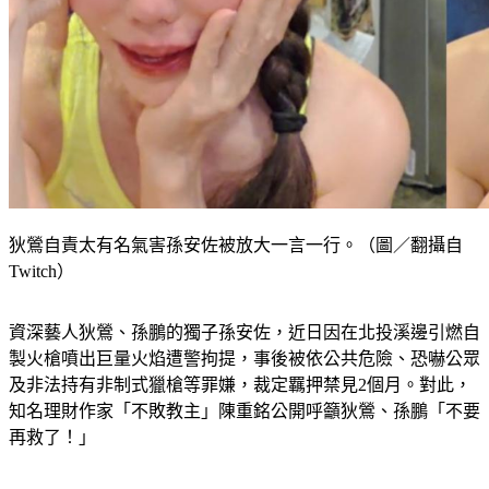
狄鶯自責太有名氣害孫安佐被放大一言一行。（圖／翻攝自
Twitch）
資深藝人狄鶯、孫鵬的獨子孫安佐，近日因在北投溪邊引燃自
製火槍噴出巨量火焰遭警拘提，事後被依公共危險、恐嚇公眾
及非法持有非制式獵槍等罪嫌，裁定羈押禁見2個月。對此，
知名理財作家「不敗教主」陳重銘公開呼籲狄鶯、孫鵬「不要
再救了！」