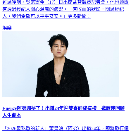
她出現敗血性休克，仍在找尋病因，恩師吳宗憲聽聞她的病情
難過哽咽。吳宗憲今（17）日出席益智競賽記者會，他也透露
有透過經紀人關心温嵐的病況，「有敗血的狀態，問過經紀
人，我們希望可以平平安安。」更多新聞：
娛樂
Energy阿弟圓夢了！出道24年迎雙喜帥成這樣 邀歌迷回顧
人生劇本