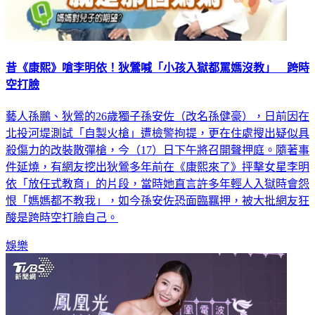
昔《康熙》嗆李明依！狄鶯喊「小孩入獄都罵媽沒教」 跨時
空打臉
藝人孫鵬、狄鶯的26歲獨子孫安佐（改名孫健豪），日前因在
北投河堤測試「自製火槍」遭檢警拘提，更在住處搜出疑似具
殺傷力的改裝散彈槍，今（17）日下午將召開聲押庭。隨著事
件延燒，有網友挖出狄鶯多年前在《康熙來了》抨擊女星李明
依「放任式教育」的片段，當時她直言許多年輕人入獄時會怨
恨「媽媽都不教我」，如今孫安佐恐面臨羈押，被大批網友狂
酸是跨時空打臉自己。
娛樂