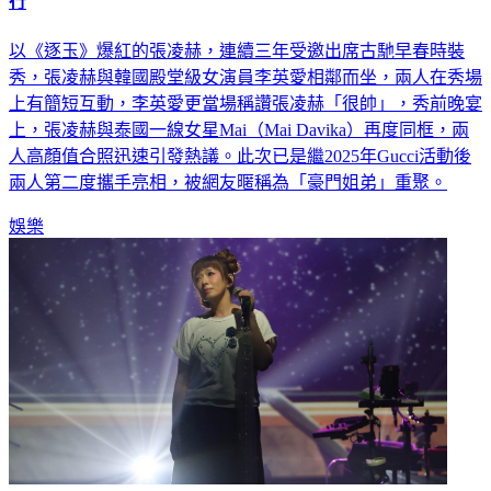
張凌赫癱瘓紐約機場「遭保鑣架走」 本尊笑回：像在空中飛
行
以《逐玉》爆紅的張凌赫，連續三年受邀出席古馳早春時裝
秀，張凌赫與韓國殿堂級女演員李英愛相鄰而坐，兩人在秀場
上有簡短互動，李英愛更當場稱讚張凌赫「很帥」，秀前晚宴
上，張凌赫與泰國一線女星Mai（Mai Davika）再度同框，兩
人高顏值合照迅速引發熱議。此次已是繼2025年Gucci活動後
兩人第二度攜手亮相，被網友暱稱為「豪門姐弟」重聚。
娛樂