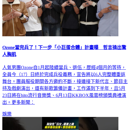
Ozone當完兵了！下一步「小巨蛋合體」計畫曝 哲言操出驚
人胸肌
人氣男團Ozone自1月起陸續當兵、退伍，歷經4個月的等待，
全員今（17）日終於完成兵役義務，宣告將以6人完整體重返
舞台。團員服役期間各方邀約不斷，接連接下新代言、節目主
持及戲劇演出，還有新歌籌備計畫，工作滿到下半年，且5月
23日將在hito流行音樂獎、6月13日KKBOX風雲榜頒獎典禮演
出。更多新聞：
娛樂