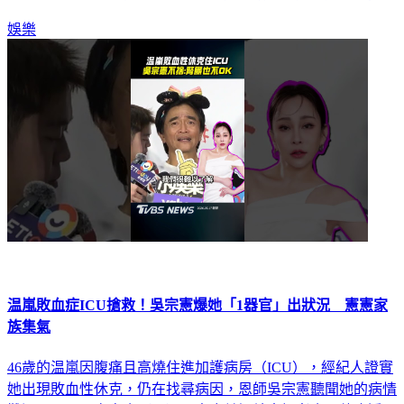
示：「人家不要我們多說話。」罕見不發表意見。更多新聞：
娛樂
温嵐敗血症ICU搶救！吳宗憲爆她「1器官」出狀況 憲憲家
族集氣
46歲的温嵐因腹痛且高燒住進加護病房（ICU），經紀人證實