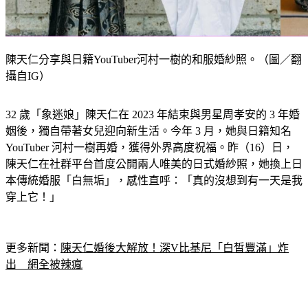
陳天仁分享與日籍YouTuber河村一樹的和服婚紗照。（圖／翻
攝自IG）
32 歲「象迷娘」陳天仁在 2023 年結束與男星周孝安的 3 年婚
姻後，獨自帶著女兒迎向新生活。今年 3 月，她與日籍知名 
YouTuber 河村一樹再婚，獲得外界高度祝福。昨（16）日，
陳天仁在社群平台首度公開兩人唯美的日式婚紗照，她換上日
本傳統婚服「白無垢」，感性直呼：「真的沒想到有一天是我
穿上它！」
更多新聞：
陳天仁婚後大解放！深V比基尼「白皙豐滿」炸
出　網全被辣瘋