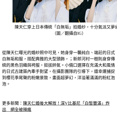
陳天仁穿上日本傳統「白無垢」拍婚紗，十分氣派又夢
（圖／翻攝自IG）
從陳天仁曝光的婚紗照中可見，她身穿一襲純白、端莊的日式
白無垢和服，搭配典雅的大型頭飾，；新郎河村一樹則身穿傳
統的黑色羽織與袴服，挺拔帥氣。小倆口選擇在充滿大和風情
的日式古建築內牽手對望，在攝影團隊的引導下，還幸運捕捉
到櫻花季尾聲的粉嫩景致，畫面超夢幻，洋溢著滿滿的粉紅泡
泡。
更多新聞：
陳天仁婚後大解放！深V比基尼「白皙豐滿」炸
出　網全被辣瘋