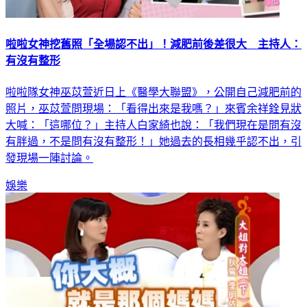
啦啦女神挖舊照「全場認不出」！減肥前後差很大 主持人：
有沒有整形
啦啦隊女神巫苡萱近日上《醫學大聯盟》，公開自己減肥前的
照片，巫苡萱問現場：「看得出來是我嗎？」來賓余祥銓見狀
大喊：「這哪位？」主持人白家綺也說：「我們現在是問有沒
有胖過，不是問有沒有整形！」她過去的長相幾乎認不出，引
發現場一陣討論。
娛樂