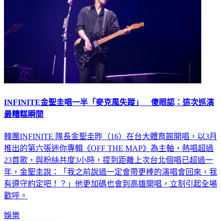
INFINITE金聖圭唱一半「麥克風失蹤」 傻眼認：這次巡演
最糟糕瞬間
韓團INFINITE 隊長金聖圭昨（16）在台大體育館開唱，以3月
推出的第六張迷你專輯《OFF THE MAP》為主軸，熱唱超過
23首歌，與粉絲共度3小時，提到距離上次台北個唱已超過一
年，金聖圭說：「我之前說過一定會帶更棒的演唱會回來，我
有遵守約定吧！？」他更加碼也會到高雄開唱，立刻引起全場
歡呼。