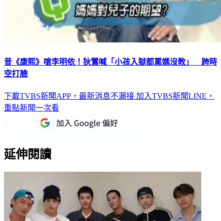
昔《康熙》嗆李明依！狄鶯喊「小孩入獄都罵媽沒教」 跨時
空打臉
下載TVBS新聞APP，最新消息不漏接
加入TVBS新聞LINE，
重點新聞一次看
延伸閱讀