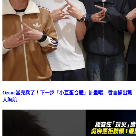
Ozone當完兵了！下一步「小巨蛋合體」計畫曝 哲言操出驚
人胸肌