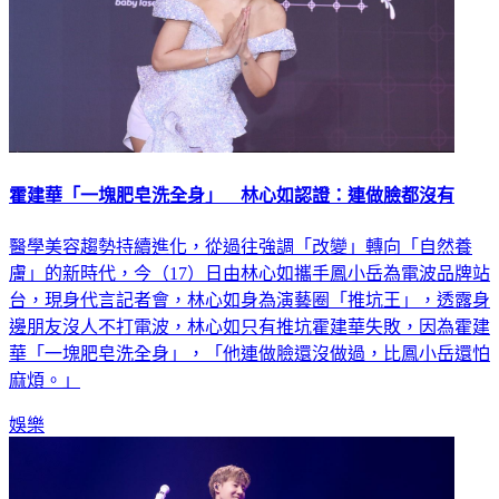
霍建華「一塊肥皂洗全身」 林心如認證：連做臉都沒有
醫學美容趨勢持續進化，從過往強調「改變」轉向「自然養
膚」的新時代，今（17）日由林心如攜手鳳小岳為電波品牌站
台，現身代言記者會，林心如身為演藝圈「推坑王」，透露身
邊朋友沒人不打電波，林心如只有推坑霍建華失敗，因為霍建
華「一塊肥皂洗全身」，「他連做臉還沒做過，比鳳小岳還怕
麻煩。」
娛樂