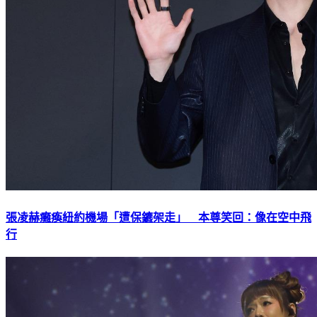
張凌赫癱瘓紐約機場「遭保鑣架走」 本尊笑回：像在空中飛
行