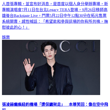
「2026最熟悉的新人」蕭景鴻（阿弟）出道24年，即將發行個
人首張專輯，並宣布好消息，是首度以個人身分舉辦專場，新
專輯演唱會7月11日在台北Legacy TERA登場，9月26日移師高
雄後台Backstage Live，門票5月22日中午12點30分在拓元售票
系統開賣，感性喊話：「希望能和參與這場的你有所共鳴，撫
慰彼此的心！」
娛樂