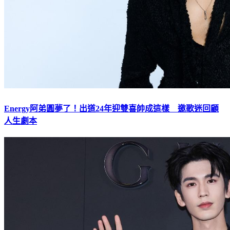
Energy阿弟圓夢了！出道24年迎雙喜帥成這樣 邀歌迷回顧
人生劇本