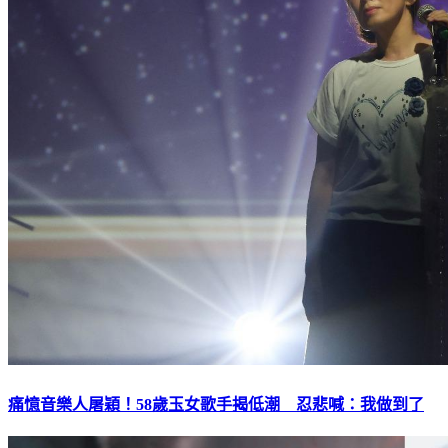
痛憶音樂人屠穎！58歲玉女歌手揭低潮 忍悲喊：我做到了