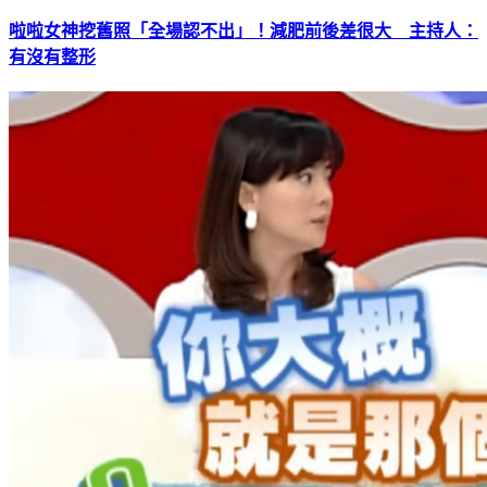
啦啦女神挖舊照「全場認不出」！減肥前後差很大 主持人：
有沒有整形