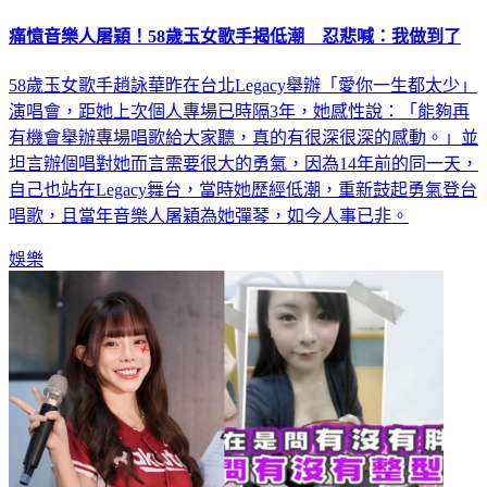
痛憶音樂人屠穎！58歲玉女歌手揭低潮 忍悲喊：我做到了
58歲玉女歌手趙詠華昨在台北Legacy舉辦「愛你一生都太少」
演唱會，距她上次個人專場已時隔3年，她感性說：「能夠再
有機會舉辦專場唱歌給大家聽，真的有很深很深的感動。」並
坦言辦個唱對她而言需要很大的勇氣，因為14年前的同一天，
自己也站在Legacy舞台，當時她歷經低潮，重新鼓起勇氣登台
唱歌，且當年音樂人屠穎為她彈琴，如今人事已非。
娛樂