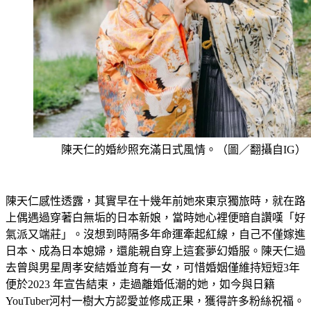
陳天仁的婚紗照充滿日式風情。（圖／翻攝自IG）
陳天仁感性透露，其實早在十幾年前她來東京獨旅時，就在路
上偶遇過穿著白無垢的日本新娘，當時她心裡便暗自讚嘆「好
氣派又端莊」。沒想到時隔多年命運牽起紅線，自己不僅嫁進
日本、成為日本媳婦，還能親自穿上這套夢幻婚服。陳天仁過
去曾與男星周孝安結婚並育有一女，可惜婚姻僅維持短短3年
便於2023 年宣告結束，走過離婚低潮的她，如今與日籍