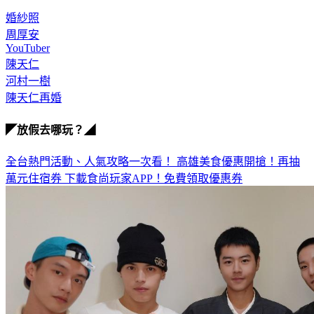
YouTuber河村一樹大方認愛並修成正果，獲得許多粉絲祝福。
婚紗照
周厚安
YouTuber
陳天仁
河村一樹
陳天仁再婚
◤放假去哪玩？◢
全台熱門活動、人氣攻略一次看！
高雄美食優惠開搶！再抽
萬元住宿券
下載食尚玩家APP！免費領取優惠券