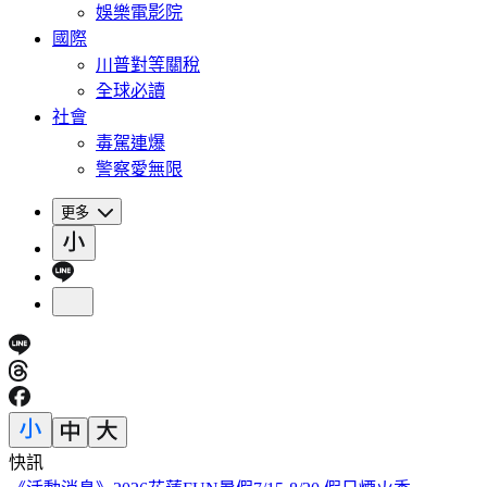
娛樂電影院
國際
川普對等關稅
全球必讀
社會
毒駕連爆
警察愛無限
更多
快訊