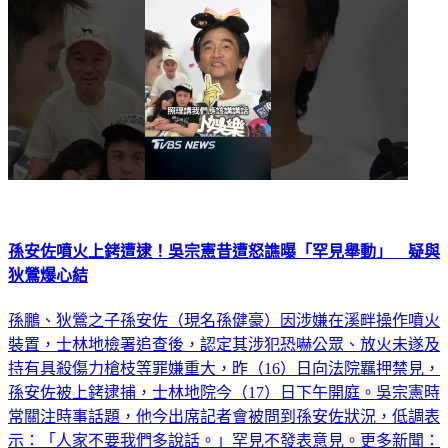
孫安佐噴火上銬遭逮！吳宗憲昔遭怒譙曝「罕見舉動」 疑與
狄鶯爆心結
孫鵬、狄鶯之子孫安佐（現名孫健豪）因涉嫌在溪畔操作噴火
裝置，士林地檢署追查後，認定其涉犯恐嚇公眾、放火未遂及
持有具殺傷力槍枝等罪嫌重大，昨（16）日向法院羈押禁見，
孫安佐被上銬逮捕，士林地院今（17）日下午開庭。吳宗憲時
常關注時事話題，他今出席記者會被問到孫安佐狀況，低調表