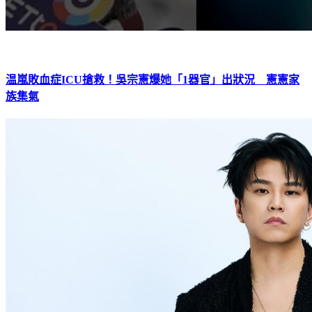
温嵐敗血症ICU搶救！吳宗憲爆她「1器官」出狀況 憲憲家
族集氣