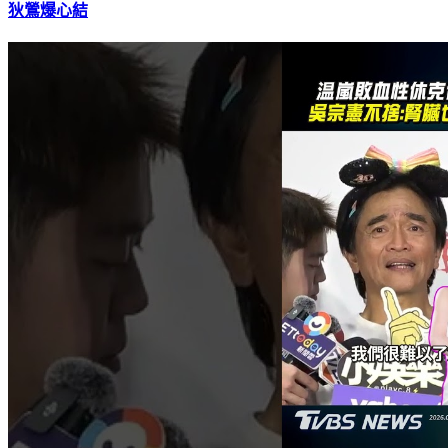
孫安佐噴火上銬遭逮！吳宗憲昔遭怒譙曝「罕見舉動」 疑與
狄鶯爆心結