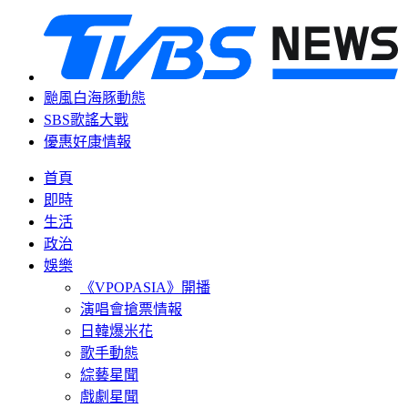
颱風白海豚動態
SBS歌謠大戰
優惠好康情報
首頁
即時
生活
政治
娛樂
《VPOPASIA》開播
演唱會搶票情報
日韓爆米花
歌手動態
綜藝星聞
戲劇星聞