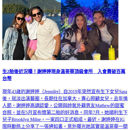
生2胎後近況曝！謝婷婷現身溫哥華頂級會所 入會費破百萬
台幣
現年43歲的謝婷婷（Jennifer）自2019年突然宣布生下女兒Sara
後，就淡出演藝圈，長期住在加拿大，專心照顧女兒。去年情
人節，謝婷婷高調認愛，公開與帥氣外籍男友Mathew的甜蜜
合照，並在5月宣布懷第二胎的好消息。同年7月，她順利生下
兒子Brooklyn Milne，一家四口正式組成。最近，謝婷婷在IG
限時動態上分享了一張通知書，意外曝光她其實是溫哥華一間
高級私人會所的會員。