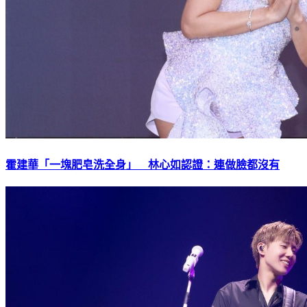
霍建華「一塊肥皂洗全身」 林心如認證：連做臉都沒有