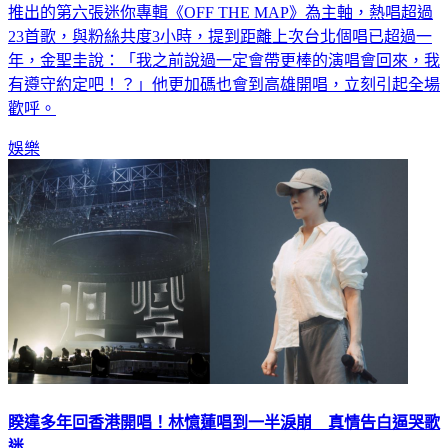
23首歌，與粉絲共度3小時，提到距離上次台北個唱已超過一
年，金聖圭說：「我之前說過一定會帶更棒的演唱會回來，我
有遵守約定吧！？」他更加碼也會到高雄開唱，立刻引起全場
歡呼。
娛樂
睽違多年回香港開唱！林憶蓮唱到一半淚崩 真情告白逼哭歌
迷