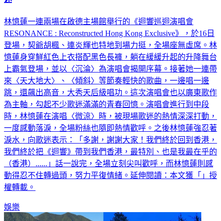
林憶蓮一連兩場在啟德主場館舉行的《迴響巡迴演唱會
RESONANCE : Reconstructed Hong Kong Exclusive》，於16日
登場，契爺胡楓、連炎輝也特地到場力挺，全場座無虛席。林
憶蓮身穿鮮紅色上衣搭配黑色長褲，躺在緩緩升起的升降舞台
上霸氣登場，並以〈沉淪〉為演唱會揭開序幕。接著她一連帶
來〈天大地大〉、〈傾斜〉等節奏輕快的歌曲，一邊唱一邊
跳，還飆出高音，大秀天后級唱功。這次演唱會也以廣東歌作
為主軸，勾起不少歌迷滿滿的青春回憶。演唱會進行到中段
時，林憶蓮在演唱〈微涼〉時，被現場歌迷的熱情深深打動，
一度感動落淚，全場粉絲也隨即熱情歡呼。之後林憶蓮強忍著
淚水，向歌迷表示：「多謝，謝謝大家！我們終於回到香港，
我們終於把《迴響》帶到我們香港，最特別、也是我最在乎的
（香港）......」話一說完，全場立刻尖叫歡呼，而林憶蓮則感
動得忍不住轉過頭，努力平復情緒。延伸閱讀：本文獲「」授
權轉載。
娛樂