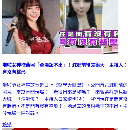
啦啦女神挖舊照「全場認不出」！減肥前後差很大 主持人：
有沒有整形
啦啦隊女神巫苡萱近日上《醫學大聯盟》，公開自己減肥前的
照片，巫苡萱問現場：「看得出來是我嗎？」來賓余祥銓見狀
大喊：「這哪位？」主持人白家綺也說：「我們現在是問有沒
有胖過，不是問有沒有整形！」她過去的長相幾乎認不出，引
發現場一陣討論。
娛樂