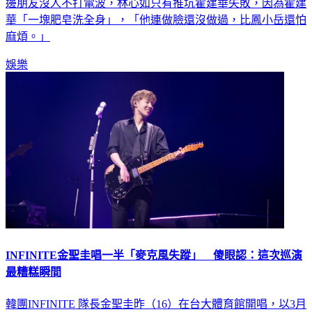
華「一塊肥皂洗全身」，「他連做臉還沒做過，比鳳小岳還怕
麻煩。」
娛樂
INFINITE金聖圭唱一半「麥克風失蹤」 傻眼認：這次巡演
最糟糕瞬間
韓團INFINITE 隊長金聖圭昨（16）在台大體育館開唱，以3月
推出的第六張迷你專輯《OFF THE MAP》為主軸，熱唱超過