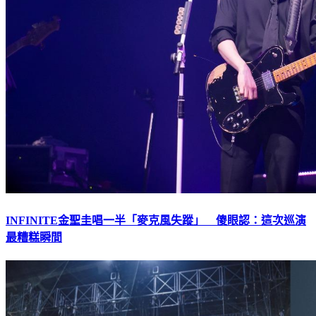
INFINITE金聖圭唱一半「麥克風失蹤」 傻眼認：這次巡演
最糟糕瞬間