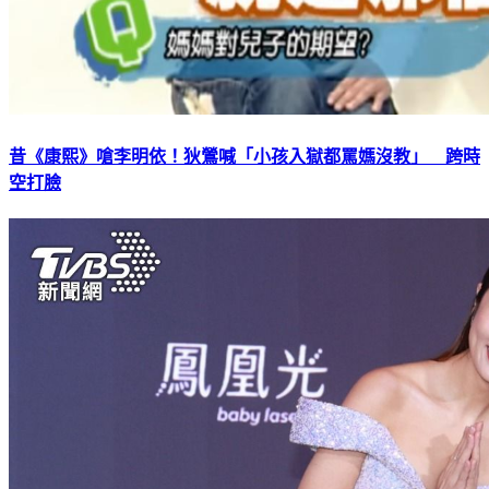
昔《康熙》嗆李明依！狄鶯喊「小孩入獄都罵媽沒教」 跨時
空打臉