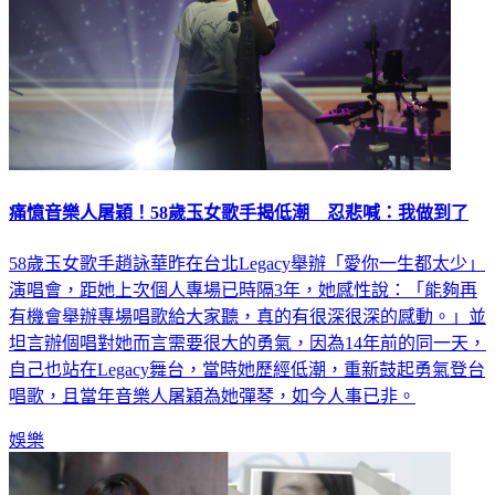
痛憶音樂人屠穎！58歲玉女歌手揭低潮 忍悲喊：我做到了
58歲玉女歌手趙詠華昨在台北Legacy舉辦「愛你一生都太少」
演唱會，距她上次個人專場已時隔3年，她感性說：「能夠再
有機會舉辦專場唱歌給大家聽，真的有很深很深的感動。」並
坦言辦個唱對她而言需要很大的勇氣，因為14年前的同一天，
自己也站在Legacy舞台，當時她歷經低潮，重新鼓起勇氣登台
唱歌，且當年音樂人屠穎為她彈琴，如今人事已非。
娛樂