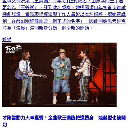
更名為「王鈴緗」，談到改名契機，她透露源自年初首次嘗試
戲劇試鏡，當時現場導演與工作人員皆以本名稱呼，讓她意識
到「在戲劇圈好像需要一個正式的名字」，因此開始思考是否
該為「演員」這個新身分做一個全新的開始。
娛樂
才剛當動力火車嘉賓！金曲歌王遇臨檢遭搜身 連髮型也被關
切