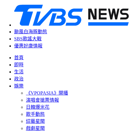
颱風白海豚動態
SBS歌謠大戰
優惠好康情報
首頁
即時
生活
政治
娛樂
《VPOPASIA》開播
演唱會搶票情報
日韓爆米花
歌手動態
綜藝星聞
戲劇星聞