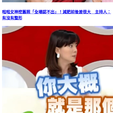
啦啦女神挖舊照「全場認不出」！減肥前後差很大 主持人：
有沒有整形