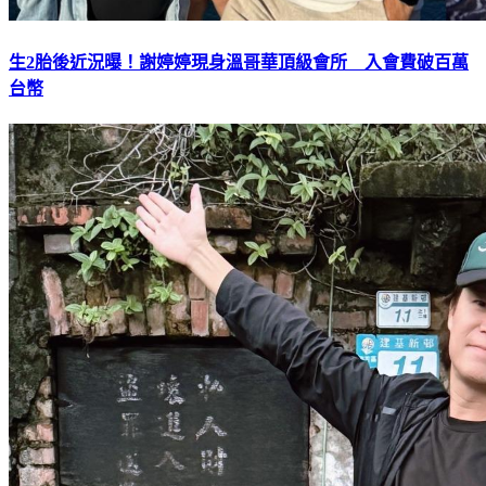
生2胎後近況曝！謝婷婷現身溫哥華頂級會所 入會費破百萬
台幣