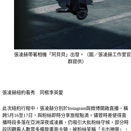
張凌赫帶著相機「阿貝貝」出發。（圖／張凌赫工作室官
群提供）
張凌赫紐約看秀　同框李英愛
此次紐約行程中，張凌赫分別於Instagram與微博開啟直播，橫
跨5月16至17日，與粉絲即時分享旅程點滴。儘管時差使得直
播時段多落在亞洲深夜或凌晨，仍吸引大批粉絲守候，部分時
段因觀看人數眾多導致畫面卡頓，被粉絲笑稱「卡出神圖」，
熱度可見一斑。