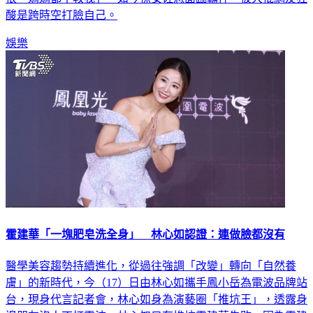
娛樂
霍建華「一塊肥皂洗全身」 林心如認證：連做臉都沒有
醫學美容趨勢持續進化，從過往強調「改變」轉向「自然養
膚」的新時代，今（17）日由林心如攜手鳳小岳為電波品牌站
台，現身代言記者會，林心如身為演藝圈「推坑王」，透露身
邊朋友沒人不打電波，林心如只有推坑霍建華失敗，因為霍建