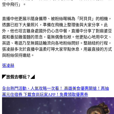
直播中他更展示隨身攜帶、被粉絲暱稱為「阿貝貝」的相機，
透露已拍下大量照片，準備在飛機上整理後與大家分享。此
外，他也坦言雖身處國外仍心念中餐，直播中分享了對麻婆豆
腐和番茄雞蛋麵的思念，毫無偶像包袱。他更貼心地用中文、
英語、粵語乃至無錫話輪流向各地粉絲問好。整趟紐約行程，
張凌赫多次於直播中溫柔叮嚀大家早點休息，用最直接的方式
與粉絲保持連結。
張凌赫
◤放假去哪玩？◢
全台熱門活動、人氣攻略一次看！
高雄美食優惠開搶！再抽
萬元住宿券
下載食尚玩家APP！免費領取優惠券