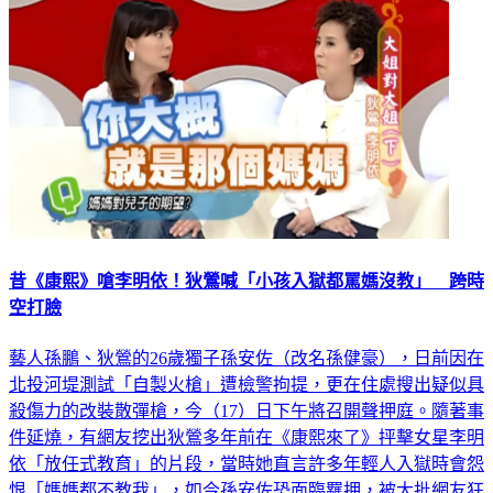
昔《康熙》嗆李明依！狄鶯喊「小孩入獄都罵媽沒教」 跨時
空打臉
藝人孫鵬、狄鶯的26歲獨子孫安佐（改名孫健豪），日前因在
北投河堤測試「自製火槍」遭檢警拘提，更在住處搜出疑似具
殺傷力的改裝散彈槍，今（17）日下午將召開聲押庭。隨著事
件延燒，有網友挖出狄鶯多年前在《康熙來了》抨擊女星李明
依「放任式教育」的片段，當時她直言許多年輕人入獄時會怨
恨「媽媽都不教我」，如今孫安佐恐面臨羈押，被大批網友狂
酸是跨時空打臉自己。