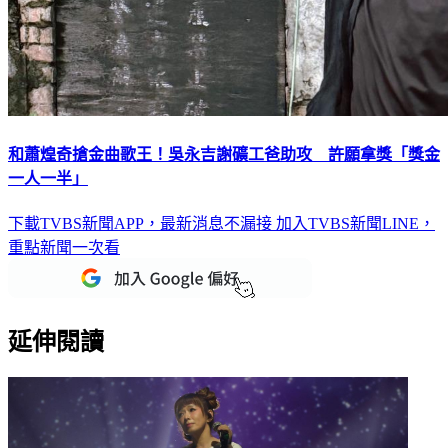
和蕭煌奇搶金曲歌王！吳永吉謝礦工爸助攻 許願拿獎「獎金
一人一半」
下載TVBS新聞APP，最新消息不漏接
加入TVBS新聞LINE，
重點新聞一次看
延伸閱讀