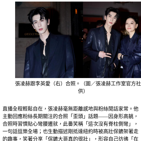
張凌赫跟李英愛（右）合照。（圖／張凌赫工作室官方社
供）
直播全程輕鬆自在，張凌赫毫無距離感地與粉絲閒話家常。他
主動回應粉絲長期關注的合照「歪頭」話題——因身形高䠷，
合照時習慣貼心彎腰遷就，此番笑稱「這次沒有脊柱側彎」，
一句話逗樂全場；也生動描述剛抵達紐約時被高壯保鑣架著走
的趣事，笑著分享「保鑣大哥真的很壯」，形容自己彷彿「在
空中飛行」。