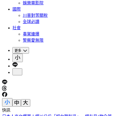
娛樂電影院
國際
川普對等關稅
全球必讀
社會
毒駕連爆
警察愛無限
更多
快訊