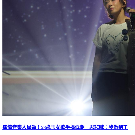
痛憶音樂人屠穎！58歲玉女歌手揭低潮 忍悲喊：我做到了