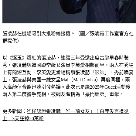
張凌赫在機場吸引大批粉絲接機。（圖／張凌赫工作室官方社
群提供）
以《逐玉》爆紅的張凌赫，連續三年受邀出席古馳早春時裝
秀，張凌赫與韓國殿堂級女演員李英愛相鄰而坐，兩人在秀場
上有簡短互動，李英愛更當場稱讚張凌赫「很帥」，秀前晚宴
上，張凌赫與泰國一線女星Mai（Mai Davika）再度同框，兩
人高顏值合照迅速引發熱議。此次已是繼2025年Gucci活動後
兩人第二度攜手亮相，被網友暱稱為「豪門姐弟」重聚。
更多新聞：
狗仔認證張凌赫「唯一前女友」！白鹿失言遭炎
上　3天狂掉20萬粉