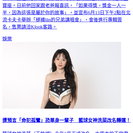
半，因為這張是屬於你的故事」，並宣布6月13日下午2點在北
流卡夫卡舉辦「褪褲lān的兄弟講唱會」，會後進行專輯簽
名，售票請洽Klook客路。
娛樂
遭預言「命犯孤鸞」恐單身一輩子 籃球女神洗菜改名轉運！
籃球女神洗菜（王鈴緗）今年3月正式改名，由原本的王宇君