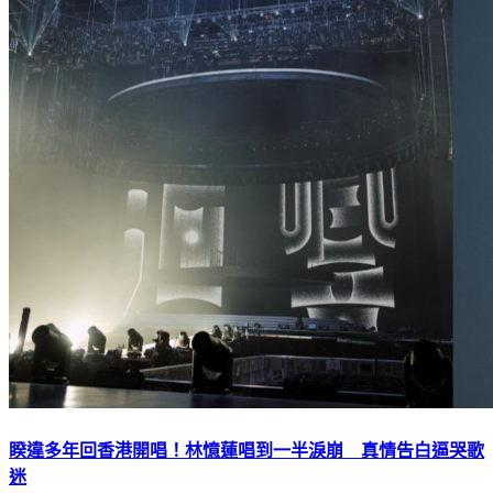
睽違多年回香港開唱！林憶蓮唱到一半淚崩 真情告白逼哭歌
迷