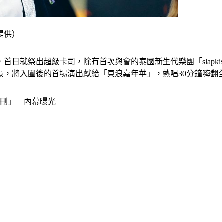
提供）
，首日就祭出超級卡司，除有首次與會的泰國新生代樂團「slapki
豪，將入圍後的首場演出獻給「東浪嘉年華」，熱唱30分鐘嗨翻
被刪」　內幕曝光