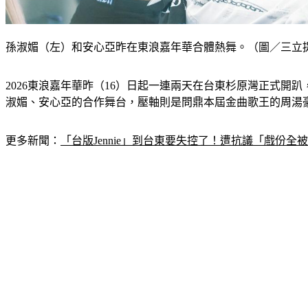
孫淑媚（左）和安心亞昨在東浪嘉年華合體熱舞。（圖／三立
2026東浪嘉年華昨（16）日起一連兩天在台東杉原灣正式開趴
淑媚、安心亞的合作舞台，壓軸則是問鼎本屆金曲歌王的周湯
更多新聞：
「台版Jennie」到台東要失控了！遭抗議「戲份全