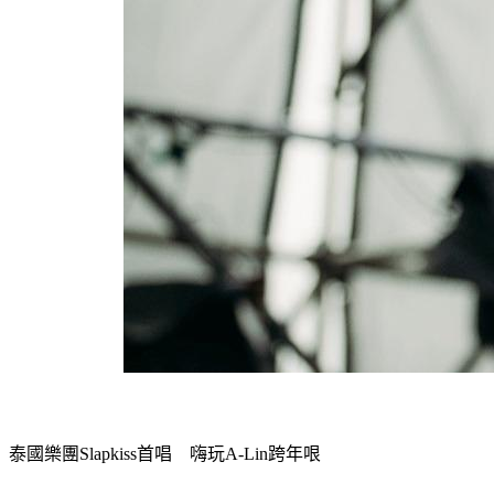
泰國樂團Slapkiss首唱　嗨玩A-Lin跨年哏