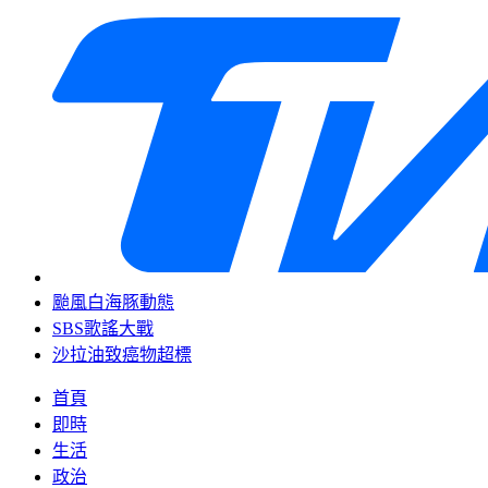
颱風白海豚動態
SBS歌謠大戰
沙拉油致癌物超標
首頁
即時
生活
政治