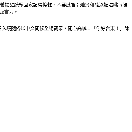
溫馨提醒聽眾回家記得擦乾、不要感冒；她另和孫淑媚唱跳《陽
ap實力。
後，主唱入境隨俗以中文問候全場觀眾，開心高喊：「你好台東！」除