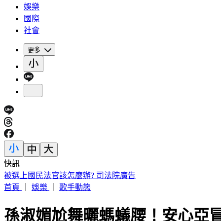
娛樂
國際
社會
更多
快訊
俄兵紛紛中美人計！「黑寡婦」誘騙結婚 詐領巨額撫卹金
首頁
｜
娛樂
｜
歌手動態
孫淑媚尬舞曬螞蟻腰！安心亞