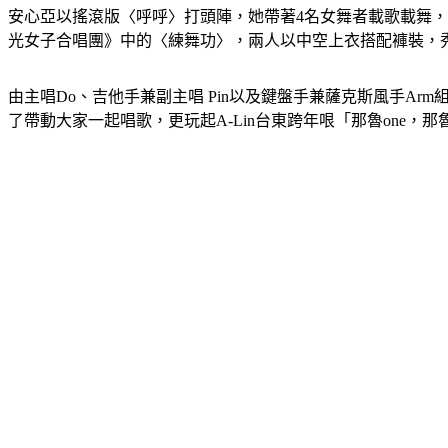
安心亞以搖滾版〈呼呼〉打頭陣，她帶著4名女舞者載歌載舞
光女子合唱團》中的〈練舞功〉，兩人以中空上衣搭配褲裝，秀出傲
由主唱Do、吉他手兼副主唱 Pin以及鍵盤手兼薩克斯風手Ar
了帶動大家一起唱歌，更玩起A-Lin台東跨年哏「那魯one，那