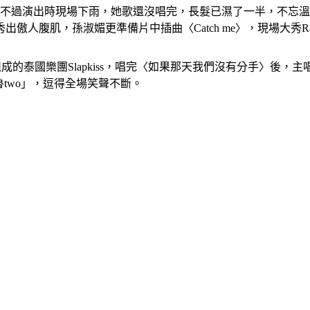
，不過演出時現場下雨，她歌還沒唱完，長髮已濕了一半，不忘
人腹肌，孫淑媚更準備片中插曲〈Catch me〉，現場大秀R
m組成的泰國樂團Slapkiss，唱完〈如果那天我們沒有分手〉
魯two」，逗得全場笑聲不斷。