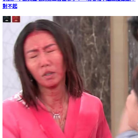
快訊／中島美嘉唱到第二首出事了！ 現場喊卡還三度致歉：
對不起