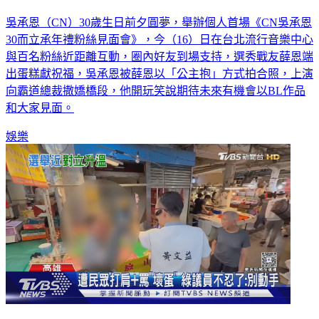
吳承恩慶30歲羞被公主抱 回憶出道辛酸突激動落淚
吳承恩（CN）30歲生日前夕圓夢，舉辦個人首場《CN吳承恩
30而立承年禮粉絲見面會》，今（16）日在台北流行音樂中心
與百名粉絲近距離互動，圈內好友到場支持，選秀戰友薛恩端
出蛋糕獻祝福，吳承恩被薛恩以「公主抱」方式拍合照，上演
向霸道總裁撒嬌橋段，他開玩笑說期待未來有機會以BL作品
和大家見面。
娛樂