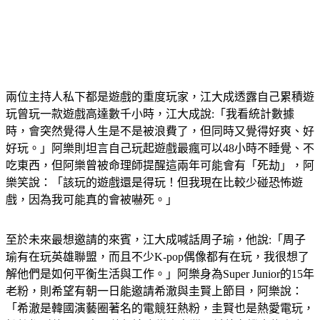
兩位主持人私下都是遊戲的重度玩家，江大成透露自己累積遊
玩曾玩一款遊戲高達數千小時，江大成說:「我看統計數據
時，會突然覺得人生是不是被浪費了，但同時又覺得好爽、好
好玩。」阿樂則坦言自己玩起遊戲最瘋可以48小時不睡覺、不
吃東西，但阿樂曾被命理師提醒這兩年可能會有「死劫」，阿
樂笑說：「該玩的遊戲還是得玩！但我現在比較少碰恐怖遊
戲，因為我可能真的會被嚇死。」
至於未來最想邀請的來賓，江大成喊話周子瑜，他說:「周子
瑜有在玩英雄聯盟，而且不少K-pop偶像都有在玩，我很想了
解他們是如何平衡生活與工作。」阿樂身為Super Junior的15年
老粉，則希望有朝一日能邀請希澈與圭賢上節目，阿樂說：