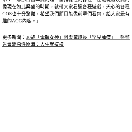
示：「那節目當年真的是一個指標性的存在，在電玩還沒真的
像現在如此興盛的時期，就帶大家看遍各種遊戲，天心的各種
COS也十分驚豔，希望我們節目能像前輩們看齊，給大家最有
趣的ACG內容。」
更多新聞：
30歲「電競女神」阿樂驚爆長「罕見腫瘤」　醫警
告會變惡性崩潰：人生就這樣