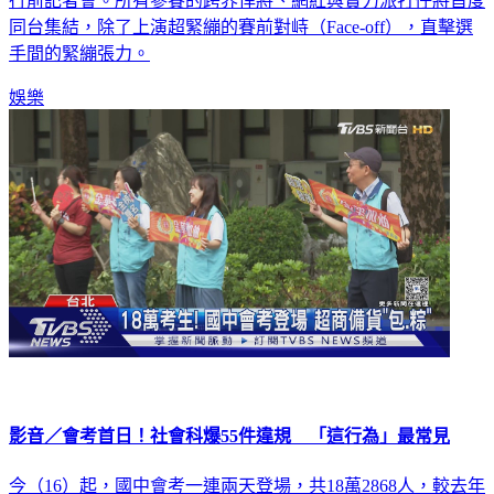
將於今（16）日，在台中 TWG MMA 肌力與體能俱樂部舉辦
行前記者會。所有參賽的跨界悍將、網紅與實力派打仔將首度
同台集結，除了上演超緊繃的賽前對峙（Face-off），直擊選
手間的緊繃張力。
娛樂
影音／會考首日！社會科爆55件違規 「這行為」最常見