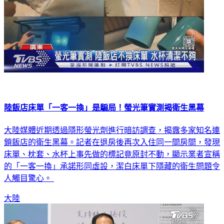
陸飯店床單「一客一換」是騙局！螢光筆實測揭衛生黑幕
大陸媒體近期透過隱形螢光劑進行暗訪調查，揭露多家知名連
鎖飯店的衛生黑幕。記者在退房後再次入住同一間房間，發現
床單、枕套、水杯上事先做的標記竟原封不動，顯示業者宣稱
的「一客一換」承諾形同虛設，潔白床單下隱藏的衛生問題令
人觸目驚心。
大陸