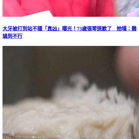
大牙被打到站不穩「真凶」曝光！73歲張琴道歉了 她嘆：難
過到不行