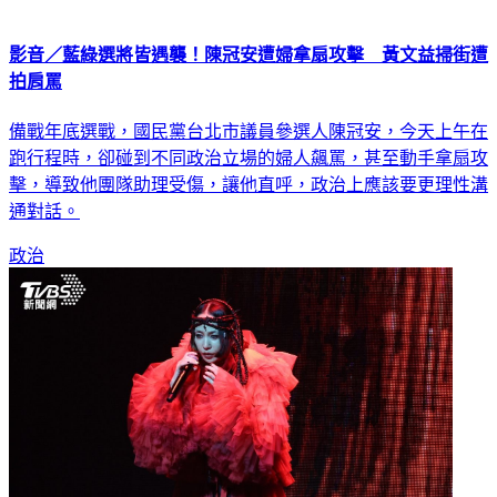
影音／藍綠選將皆遇襲！陳冠安遭婦拿扇攻擊 黃文益掃街遭
拍肩罵
備戰年底選戰，國民黨台北市議員參選人陳冠安，今天上午在
跑行程時，卻碰到不同政治立場的婦人飆罵，甚至動手拿扇攻
擊，導致他團隊助理受傷，讓他直呼，政治上應該要更理性溝
通對話。
政治