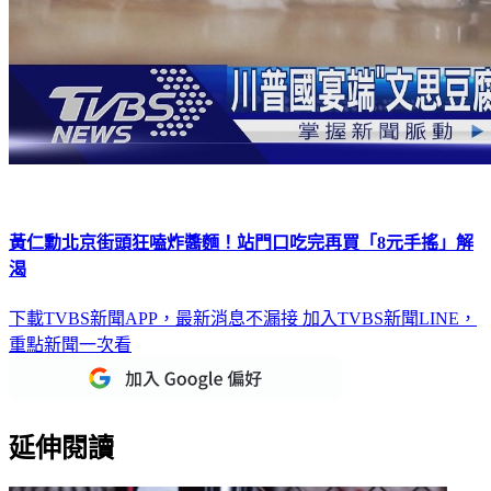
黃仁勳北京街頭狂嗑炸醬麵！站門口吃完再買「8元手搖」解
渴
下載TVBS新聞APP，最新消息不漏接
加入TVBS新聞LINE，
重點新聞一次看
延伸閱讀