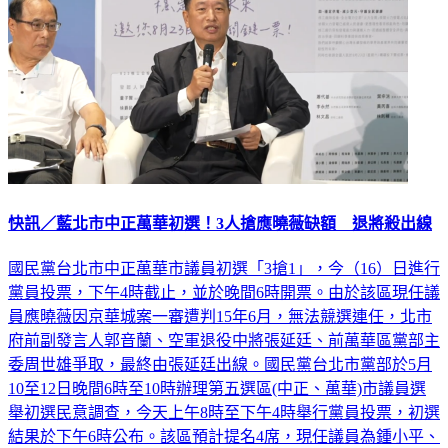
快訊／藍北市中正萬華初選！3人搶應曉薇缺額 退將殺出線
國民黨台北市中正萬華市議員初選「3搶1」，今（16）日進行
黨員投票，下午4時截止，並於晚間6時開票。由於該區現任議
員應曉薇因京華城案一審遭判15年6月，無法競選連任，北市
府前副發言人郭音蘭、空軍退役中將張延廷、前萬華區黨部主
委周世雄爭取，最終由張延廷出線。國民黨台北市黨部於5月
10至12日晚間6時至10時辦理第五選區(中正、萬華)市議員選
舉初選民意調查，今天上午8時至下午4時舉行黨員投票，初選