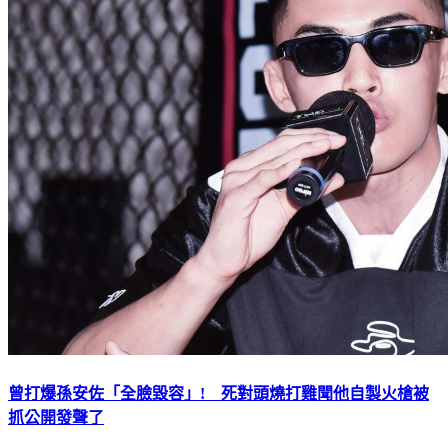
曾打爆孫安佐「全臉毀容」! 死對頭燒打雞聞他自製火槍被
抓公開發聲了