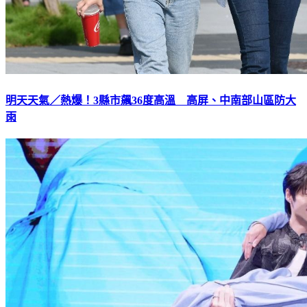
明天天氣／熱爆！3縣市飆36度高溫 高屏、中南部山區防大
雨