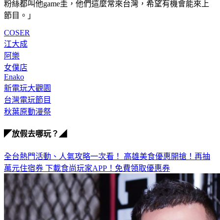
「希澈是韓國演藝圈著名的電競狂熱粉，圭賢也是熱愛電玩，
粉絲都叫他game圭，他們這麼常來台灣，希望有機會能來上
節目。」
COSER
江大成
阿樂
女僕店
Enako
新電玩大觀園
台灣電玩節目
秋葉原動漫祭
◤放假去哪玩？◢
全台熱門活動、人氣攻略一次看！
高雄美食優惠開搶！再抽
萬元住宿券
下載食尚玩家APP！免費領取優惠券