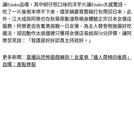
祭，專訪日本最強Coser Enako，兩人特地準備台灣特色小吃
讓Enako品嚐，其中蚵仔煎口味的洋芋片讓Enako大感驚訝，
吃了一片後根本停不下來，還笑稱要買整箱打包帶回日本，此
外，江大成與阿樂也在秋葉原動漫祭親身體驗正宗日本女僕店
服務，阿樂更自告奮勇挑戰一日女僕，為主人替食物施展好吃
魔法，卻因動作太過僵硬只獲得女僕店長給與50分評價，讓阿
樂苦笑說：「我還是好好認真主持就好。」
更多新聞：
直播玩恐怖遊戲嚇到！女星竟「連人帶椅向後跌」
自曝：差點骨裂