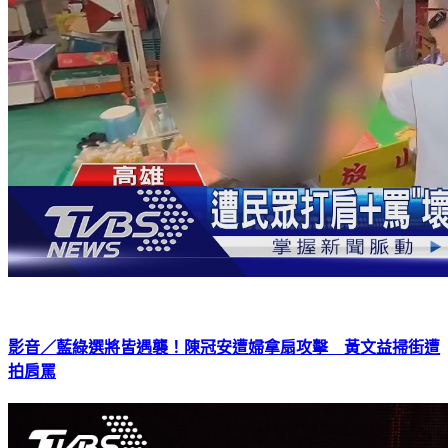
影音／藍綠選將皆遇襲！陳冠安遭婦拿扇攻擊 黃文益掃街遭
拍肩罵