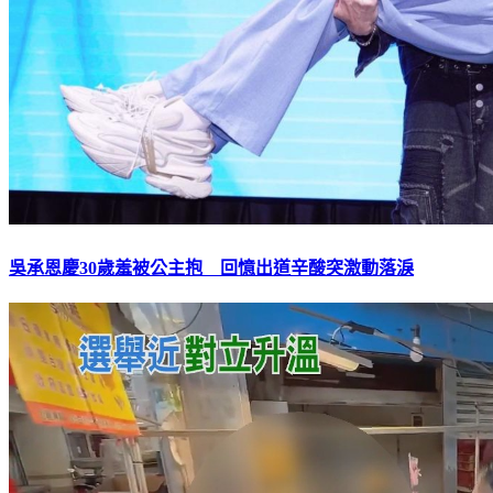
吳承恩慶30歲羞被公主抱 回憶出道辛酸突激動落淚