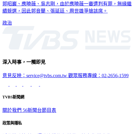
結果於下午6時公布。該區預計提名4席，現任議員為鍾小平、
郭昭巖、應曉薇、吳志剛，由於應曉薇一審遭判有罪，無緣繼
續競選，因此郭音蘭、張延廷、周世雄爭搶該席。
政治
深入時事，一觸即見
意見反映：service@tvbs.com.tw
觀眾服務專線：02-2656-1599
TVBS新聞網
關於我們
56新聞台節目表
政策與隱私