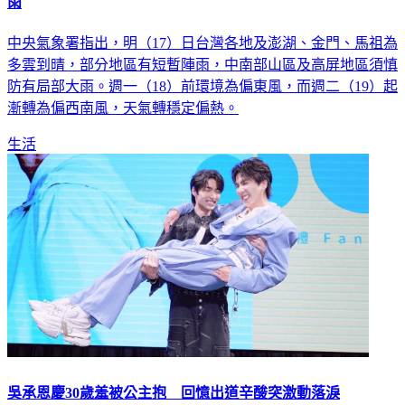
明天天氣／熱爆！3縣市飆36度高溫 高屏、中南部山區防大
雨
中央氣象署指出，明（17）日台灣各地及澎湖、金門、馬祖為
多雲到晴，部分地區有短暫陣雨，中南部山區及高屏地區須慎
防有局部大雨。週一（18）前環境為偏東風，而週二（19）起
漸轉為偏西南風，天氣轉穩定偏熱。
生活