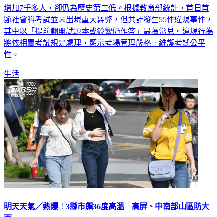
今（16）起，國中會考一連兩天登場，共18萬2868人，較去年
增加7千多人，卻仍為歷史第二低。根據教育部統計，首日首
節社會科考試並未出現重大舞弊，但共計發生55件違規事件，
其中以「提前翻開試題本或鈴響仍作答」最為常見。違規行為
將依相關考試規定處理，顯示考場管理嚴格，維護考試公平
性。
生活