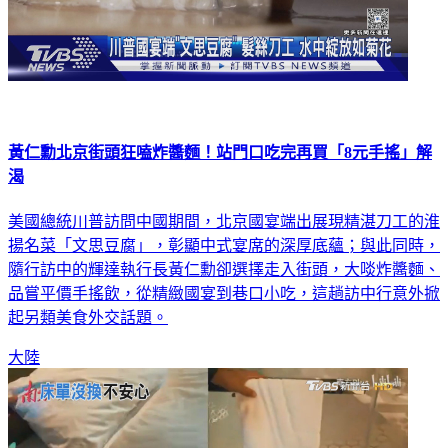
黃仁勳北京街頭狂嗑炸醬麵！站門口吃完再買「8元手搖」解
渴
美國總統川普訪問中國期間，北京國宴端出展現精湛刀工的淮
揚名菜「文思豆腐」，彰顯中式宴席的深厚底蘊；與此同時，
隨行訪中的輝達執行長黃仁勳卻選擇走入街頭，大啖炸醬麵、
品嘗平價手搖飲，從精緻國宴到巷口小吃，這趟訪中行意外掀
起另類美食外交話題。
大陸