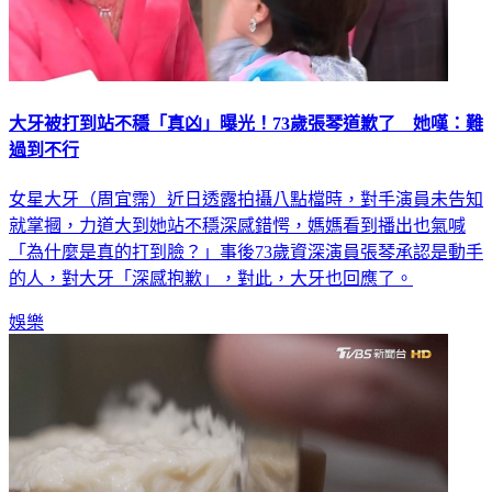
大牙被打到站不穩「真凶」曝光！73歲張琴道歉了 她嘆：難
過到不行
女星大牙（周宜霈）近日透露拍攝八點檔時，對手演員未告知
就掌摑，力道大到她站不穩深感錯愕，媽媽看到播出也氣喊
「為什麼是真的打到臉？」事後73歲資深演員張琴承認是動手
的人，對大牙「深感抱歉」，對此，大牙也回應了。
娛樂