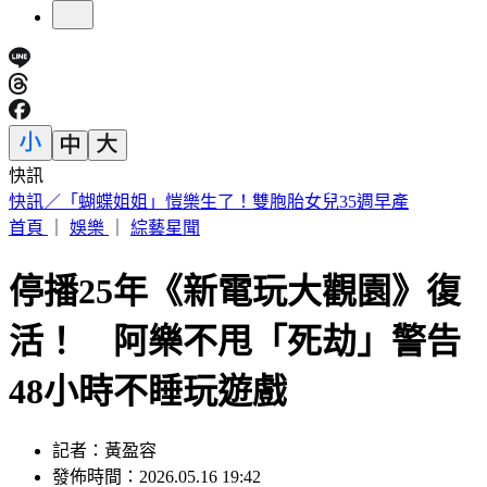
快訊
毒油風波究責？傳石崇良、姜至剛請辭 綠：做這種解讀很合
理
首頁
｜
娛樂
｜
綜藝星聞
停播25年《新電玩大觀園》復
活！ 阿樂不甩「死劫」警告
48小時不睡玩遊戲
記者：黃盈容