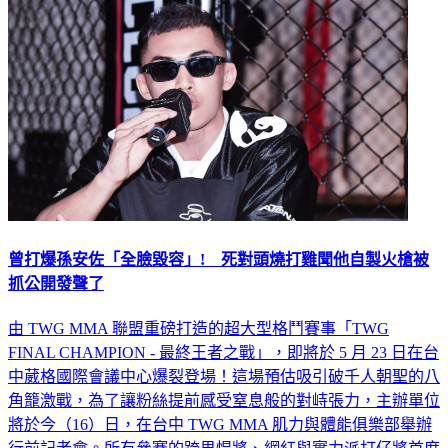
曾打爆孫安佐「全臉毀容」! 死對頭燒打雞聞他自製火槍被
抓公開發聲了
由 TWG MMA 聯盟重磅打造的超大型格鬥賽事「TWG
FINAL CHAMPION - 最終王者之戰」，即將於 5 月 23 日在台
中葳格國際會議中心爆裂登場！這場預估吸引破千人朝聖的八
角籠激戰，為了讓粉絲提前感受窒息般的對峙張力，主辦單位