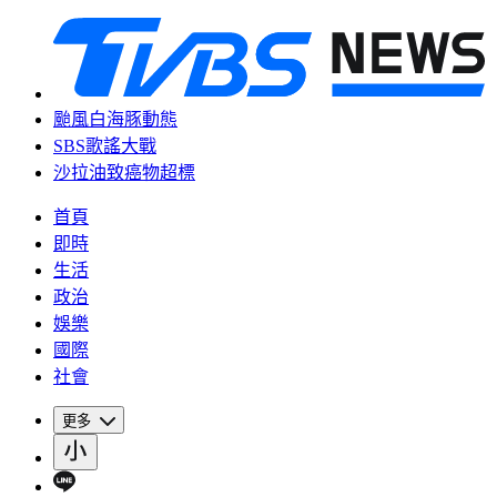
颱風白海豚動態
SBS歌謠大戰
沙拉油致癌物超標
首頁
即時
生活
政治
娛樂
國際
社會
更多