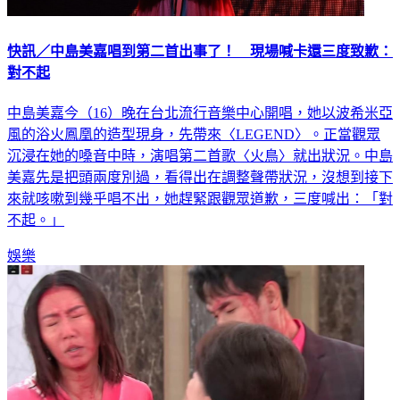
快訊／中島美嘉唱到第二首出事了！ 現場喊卡還三度致歉：
對不起
中島美嘉今（16）晚在台北流行音樂中心開唱，她以波希米亞
風的浴火鳳凰的造型現身，先帶來〈LEGEND〉。正當觀眾
沉浸在她的嗓音中時，演唱第二首歌〈火鳥〉就出狀況。中島
美嘉先是把頭兩度別過，看得出在調整聲帶狀況，沒想到接下
來就咳嗽到幾乎唱不出，她趕緊跟觀眾道歉，三度喊出：「對
不起。」
娛樂