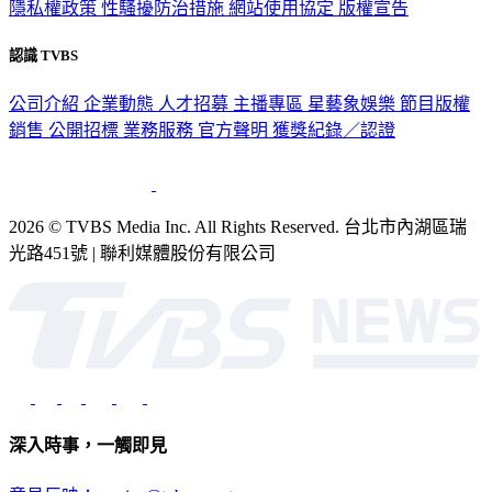
隱私權政策
性騷擾防治措施
網站使用協定
版權宣告
認識 TVBS
公司介紹
企業動態
人才招募
主播專區
星藝象娛樂
節目版權
銷售
公開招標
業務服務
官方聲明
獲獎紀錄／認證
2026 © TVBS Media Inc. All Rights Reserved. 台北市內湖區瑞
光路451號 | 聯利媒體股份有限公司
深入時事，一觸即見