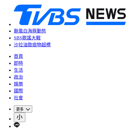
颱風白海豚動態
SBS歌謠大戰
沙拉油致癌物超標
首頁
即時
生活
政治
娛樂
國際
社會
更多