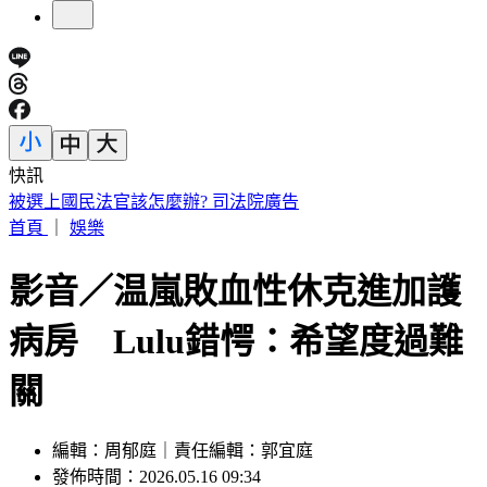
快訊
被選上國民法官該怎麼辦? 司法院廣告
首頁
｜
娛樂
影音／温嵐敗血性休克進加護
病房 Lulu錯愕：希望度過難
關
編輯：周郁庭｜責任編輯：郭宜庭
發佈時間：2026.05.16 09:34