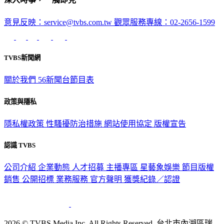
意見反映：service@tvbs.com.tw
觀眾服務專線：02-2656-1599
TVBS新聞網
關於我們
56新聞台節目表
政策與隱私
隱私權政策
性騷擾防治措施
網站使用協定
版權宣告
認識 TVBS
公司介紹
企業動態
人才招募
主播專區
星藝象娛樂
節目版權
銷售
公開招標
業務服務
官方聲明
獲獎紀錄／認證
2026 © TVBS Media Inc. All Rights Reserved. 台北市內湖區瑞