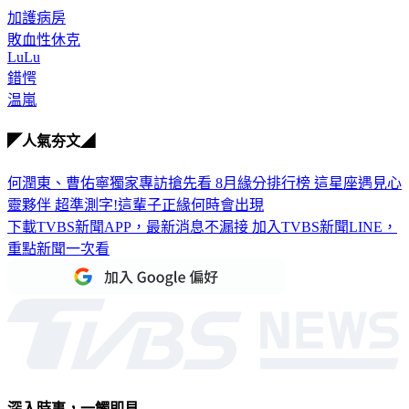
加護病房
敗血性休克
LuLu
錯愕
温嵐
◤人氣夯文◢
何潤東、曹佑寧獨家專訪搶先看
8月緣分排行榜 這星座遇見心
靈夥伴
超準測字!這輩子正緣何時會出現
下載TVBS新聞APP，最新消息不漏接
加入TVBS新聞LINE，
重點新聞一次看
深入時事，一觸即見