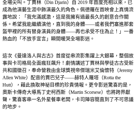
全場尖叫。丁賈林（Din Djarin）自 2019 年首度亮相以來，已
成為他演藝生涯中飾演最久的角色。佩德羅在首映會上真情流
露地說：「我充滿感激，這是我擁有過最長久的創意合作關
係。希望我能繼續演他，直到我的身體——或者我們塞進那套
盔甲裡的所有替身演員的身體——再也承受不住為止！」一番
熱血的「不放手宣言」瞬間暖哭全場影迷。
這次《曼達洛人與古古》首度從串流影集躍上大銀幕，整個故
事與卡司格局全面瘋狂飆升！劇情講述丁賈林與學徒古古受新
共和國徵召，奉命營救由金球獎視帝傑瑞米艾倫懷特（Jeremy 
Allen White）配音的賈巴兒子——赫特人羅塔（Rotta the 
Hutt），藉此換取神祕目標的珍貴情報。更令影迷驚喜的是，
奧斯卡傳奇大導馬丁史柯西斯（Martin Scorsese）也將跨界獻
聲，驚喜客串一名外星餐車老闆，卡司陣容簡直到了不可思議
的地步。