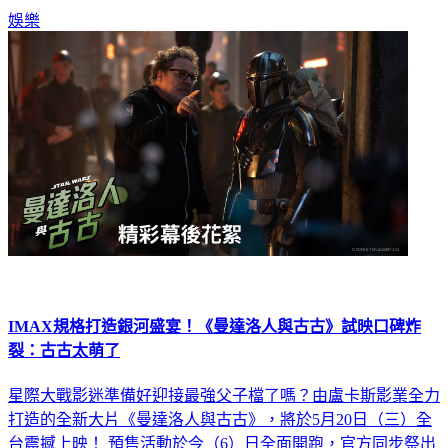
娛樂
IMAX規格打造銀河盛宴！《曼達洛人與古古》試映口碑炸
裂：古古太萌了
星際大戰影迷準備好迎接最強父子檔了嗎？由盧卡斯影業全力
打造的全新大片《曼達洛人與古古》，將於5月20日（三）全
台震撼上映！ 預售活動於今（6）日全面開跑，官方同步祭出