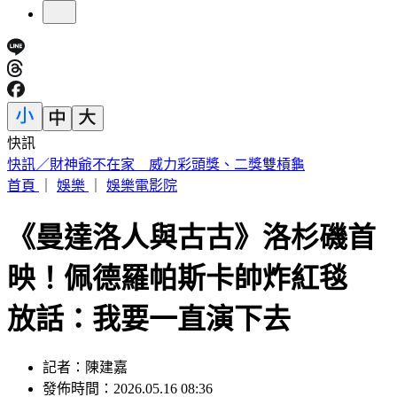
快訊
中國出入境新規將上路 陸委會曝「這類人」最危險
首頁
｜
娛樂
｜
娛樂電影院
《曼達洛人與古古》洛杉磯首
映！佩德羅帕斯卡帥炸紅毯
放話：我要一直演下去
記者：陳建嘉
發佈時間：2026.05.16 08:36