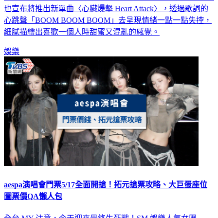
也宣布將推出新單曲〈心臟爆擊 Heart Attack〉，透過歌詞的
心跳聲「BOOM BOOM BOOM」去呈現情緒一點一點失控，
細膩描繪出喜歡一個人時甜蜜又混亂的感覺。
娛樂
aespa演唱會門票5/17全面開搶！拓元搶票攻略、大巨蛋座位
圖票價QA懶人包