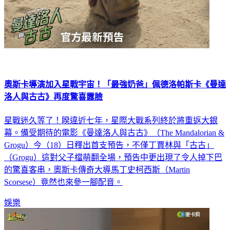
奧斯卡導演加入星戰宇宙！「最強奶爸」佩德洛帕斯卡《曼達
洛人與古古》再度驚喜露臉
星戰迷久等了！睽違近七年，星際大戰系列終於將重返大銀
幕。備受期待的電影《曼達洛人與古古》（The Mandalorian &
Grogu）今（18）日釋出首支預告，不僅丁賈林與「古古」
（Grogu）這對父子檔萌翻全場，預告中更出現了令人掉下巴
的驚喜客串，奧斯卡傳奇大導馬丁史柯西斯（Martin
Scorsese）竟然也來參一腳配音。
娛樂