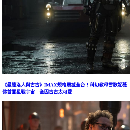
《曼達洛人與古古》IMAX規格震撼全台！科幻教母雪歌妮薇
佛首闖星戰宇宙 全因古古太可愛