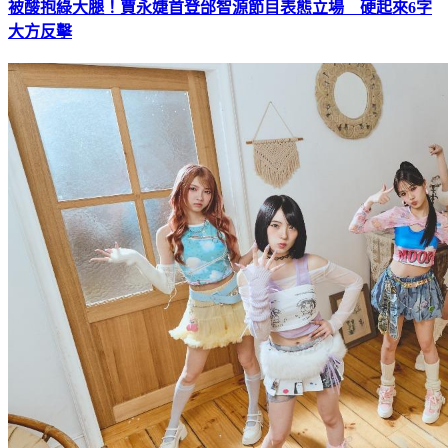
被酸抱綠大腿！賈永婕首登邰智源節目表態立場 硬起來6字
大方反擊