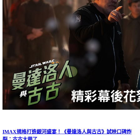
IMAX規格打造銀河盛宴！《曼達洛人與古古》試映口碑炸
裂：古古太萌了