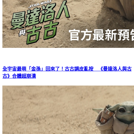
全宇宙最萌「金孫」回來了！古古調皮亂按 《曼達洛人與古
古》合體超崩潰