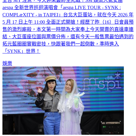
全台 MY 注意，今天迎來最終生死戰！SM 娛樂人氣女團
aespa 全新世界巡迴演唱會「aespa LIVE TOUR - SYNK :
COMPLæXITY - in TAIPEI」台北大巨蛋站，就在今天 2026 年
5 月 17 日上午 11:00 全面正式開搶！經歷了昨（16）日會員預
售的激烈廝殺，本文第一時間為大家奉上今天開賣的直達車連
結、大巨蛋座位圖與票價分佈，還有今天一般售票最怕遇到的
拓元藍圈圈實戰密技，快跟著我們一起倒數，準時進入
「SYNK」世界！
娛樂