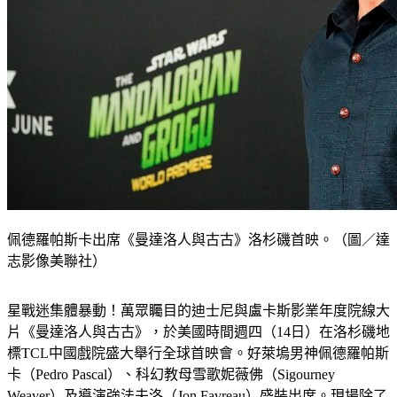
佩德羅帕斯卡出席《曼達洛人與古古》洛杉磯首映。（圖／達
志影像美聯社）
星戰迷集體暴動！萬眾矚目的迪士尼與盧卡斯影業年度院線大
片《曼達洛人與古古》，於美國時間週四（14日）在洛杉磯地
標TCL中國戲院盛大舉行全球首映會。好萊塢男神佩德羅帕斯
卡（Pedro Pascal）、科幻教母雪歌妮薇佛（Sigourney 
Weaver）及導演強法夫洛（Jon Favreau）盛裝出席。現場除了