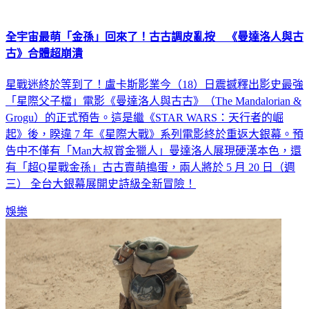
全宇宙最萌「金孫」回來了！古古調皮亂按 《曼達洛人與古
古》合體超崩潰
星戰迷終於等到了！盧卡斯影業今（18）日震撼釋出影史最強
「星際父子檔」電影《曼達洛人與古古》（The Mandalorian &
Grogu）的正式預告。這是繼《STAR WARS：天行者的崛
起》後，睽違 7 年《星際大戰》系列電影終於重返大銀幕。預
告中不僅有「Man大叔賞金獵人」曼達洛人展現硬漢本色，還
有「超Q星戰金孫」古古賣萌搗蛋，兩人將於 5 月 20 日（週
三） 全台大銀幕展開史詩級全新冒險！
娛樂