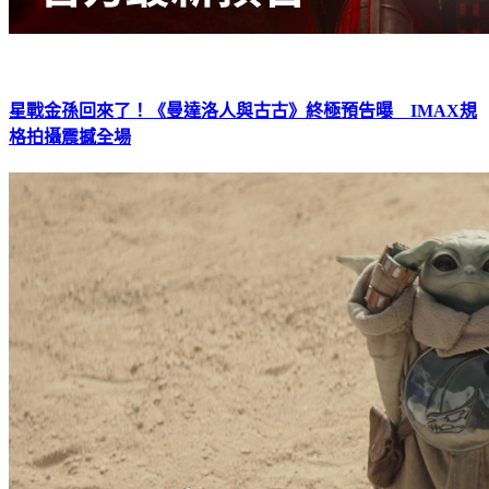
星戰金孫回來了！《曼達洛人與古古》終極預告曝 IMAX規
格拍攝震撼全場