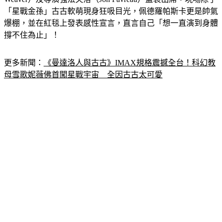
「星戰金孫」古古軟萌現身狂吸目光，佩德羅帕斯卡更是帥氣
爆棚，並在紅毯上發表感性宣言，直言自己「想一直演到身體
撐不住為止」！
更多新聞：
《曼達洛人與古古》IMAX規格震撼全台！科幻教
母雪歌妮薇佛首闖星戰宇宙　全因古古太可愛