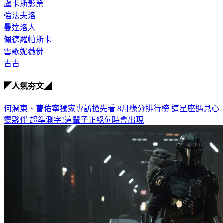
盧卡斯影業
強法夫洛
曼達洛人
佩德羅帕斯卡
雪歌妮薇佛
古古
◤人氣夯文◢
何潤東、曹佑寧獨家專訪搶先看
8月緣分排行榜 這星座遇見心
靈夥伴
超準測字!這輩子正緣何時會出現