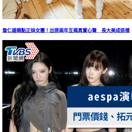
詹仁雄親點正妹女團！出道兩年互揭真實心聲 長大美成這樣