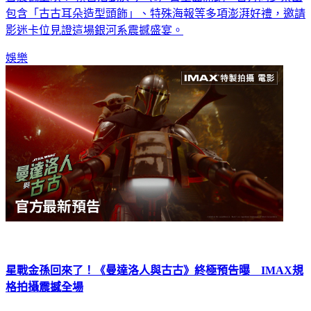
包含「古古耳朵造型頭飾」、特殊海報等多項澎湃好禮，邀請
影迷卡位見證這場銀河系震撼盛宴。
娛樂
星戰金孫回來了！《曼達洛人與古古》終極預告曝 IMAX規
格拍攝震撼全場