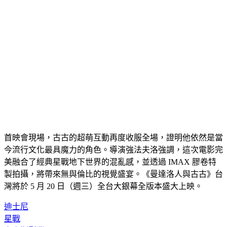
首映會現場，古古的超萌互動再度收服全場，證明他依然是當
今流行文化最具魔力的角色。導演強法夫洛強調，這次電影完
美融合了經典星戰地下世界的混亂感，並透過 IMAX 膠卷特
製拍攝，將帶來無與倫比的視覺盛宴。《曼達洛人與古古》台
灣將於 5 月 20 日（週三）全台大銀幕全版本盛大上映。
迪士尼
星戰