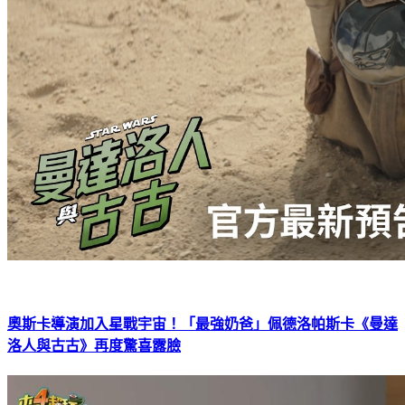
奧斯卡導演加入星戰宇宙！「最強奶爸」佩德洛帕斯卡《曼達
洛人與古古》再度驚喜露臉