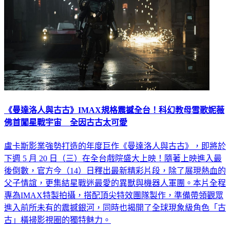
《曼達洛人與古古》IMAX規格震撼全台！科幻教母雪歌妮薇
佛首闖星戰宇宙 全因古古太可愛
盧卡斯影業強勢打造的年度巨作《曼達洛人與古古》，即將於
下週 5 月 20 日（三）在全台戲院盛大上映！隨著上映進入最
後倒數，官方今（14）日釋出最新精彩片段，除了展現熱血的
父子情誼，更集結星戰迷最愛的異獸與機器人軍團。本片全程
專為IMAX特製拍攝，搭配頂尖特效團隊製作，準備帶領觀眾
進入前所未有的震撼銀河，同時也揭開了全球現象級角色「古
古」橫掃影視圈的獨特魅力。