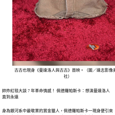
古古也現身《曼達洛人與古古》首映。（圖／達志影像
社）
帥炸紅毯大談 7 年革命情感！ 佩德羅帕斯卡：想演曼達洛人
直到永遠
身為銀河系中最敬業的賞金獵人，佩德羅帕斯卡一現身便引來