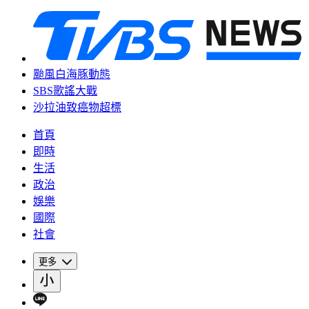
颱風白海豚動態
SBS歌謠大戰
沙拉油致癌物超標
首頁
即時
生活
政治
娛樂
國際
社會
更多