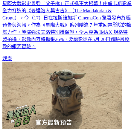
星際大戰影史最強「父子檔」正式進軍大銀幕！由盧卡斯影業
全力打造的《曼達洛人與古古》（The Mandalorian &
Grogu），今（17）日在拉斯維加斯 CinemaCon 驚喜發布終極
預告與海報。作為《星際大戰》系列睽違 7 年重回電影院的旗
艦力作，導演強法夫洛特別掛保證，全片專為 IMAX 規格特
製拍攝，影像內容將擴張26%，要讓影迷在5月 20日體驗最極
致的銀河冒險。
娛樂