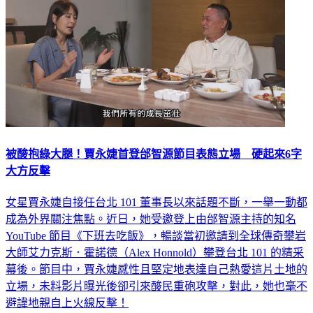
被酸抱綠大腿！賈永婕首登邰智源節目表態立場 硬起來6字
大方反擊
女星賈永婕自接任台北 101 董事長以來話題不斷，一舉一動都
成為外界關注焦點。近日，她受邀登上由邰智源主持的知名
YouTube 節目《下班去吃飯》，暢談當初邀請到全球傳奇攀岩
大師艾力克斯．霍諾德（Alex Honnold）攀登台北 101 的精采
幕後。節目中，賈永婕感性且堅定地表達自己熱愛這片土地的
立場，未料影片曝光後卻引來酸民重砲攻擊，對此，她也毫不
避諱地親自上火線反擊！