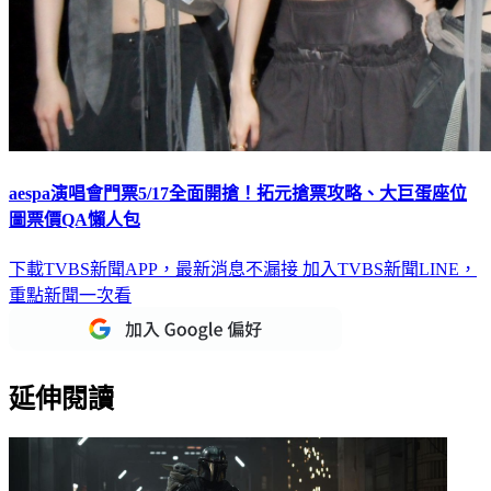
aespa演唱會門票5/17全面開搶！拓元搶票攻略、大巨蛋座位
圖票價QA懶人包
下載TVBS新聞APP，最新消息不漏接
加入TVBS新聞LINE，
重點新聞一次看
延伸閱讀