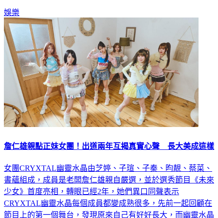
娛樂
詹仁雄親點正妹女團！出道兩年互揭真實心聲 長大美成這樣
女團CRYXTAL幽靈水晶由芝婷、子瑄、子秦、昀靚、蔡菜、
書蘊組成，成員是老闆詹仁雄親自嚴選，並於選秀節目《未來
少女》首度亮相，轉眼已經2年，她們異口同聲表示
CRYXTAL幽靈水晶每個成員都變成熟很多，先前一起回顧在
節目上的第一個舞台，發現原來自己有好好長大，而幽靈水晶