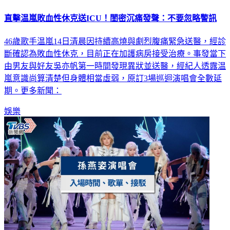
直擊温嵐敗血性休克送ICU！閨密沉痛發聲：不要忽略警訊
46歲歌手温嵐14日清晨因持續高燒與劇烈腹痛緊急送醫，經診
斷確認為敗血性休克，目前正在加護病房接受治療。事發當下
由男友與好友吳亦帆第一時間發現異狀並送醫，經紀人透露温
嵐意識尚算清楚但身體相當虛弱，原訂3場巡迴演唱會全數延
期。更多新聞：
娛樂